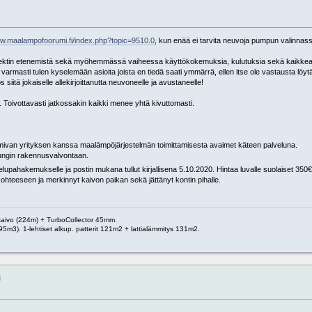
ww.maalampofoorumi.fi/index.php?topic=9510.0
, kun enää ei tarvita neuvoja pumpun valinnas
rojektin etenemistä sekä myöhemmässä vaiheessa käyttökokemuksia, kulutuksia sekä kaikke
n varmasti tulen kyselemään asioita joista en tiedä saati ymmärrä, ellen itse ole vastausta lö
s siitä jokaiselle allekirjoittanutta neuvoneelle ja avustaneelle!
 Toivottavasti jatkossakin kaikki menee yhtä kivuttomasti.
 toimivan yrityksen kanssa maalämpöjärjestelmän toimittamisesta avaimet käteen palveluna.
ungin rakennusvalvontaan.
upahakemukselle ja postin mukana tullut kirjallisena 5.10.2020. Hintaa luvalle suolaiset 350
hteeseen ja merkinnyt kaivon paikan sekä jättänyt kontin pihalle.
 kaivo (224m) + TurboCollector 45mm.
95m3). 1-lehtiset alkup. patterit 121m2 + lattialämmitys 131m2.
i