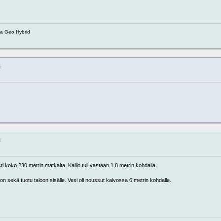
ua Geo Hybrid
i
i
i koko 230 metrin matkalta. Kallio tuli vastaan 1,8 metrin kohdalla.
n sekä tuotu taloon sisälle. Vesi oli noussut kaivossa 6 metrin kohdalle.