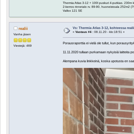
Thermia Atlas 3-12 + 100l puskuri 4-putkias. 230m
2-kerros rinnetalo rv. 89-90, huoneistoala 252m2 (7
Vallox 121 SE
Vs: Thermia Atlas 3-12, kohteessa reali
realii
«
Vastaus #4 :
08.11.20 - klo:18:51 »
Vanha jäsen
Porausraporttia ei vielä ole tullut, kun porausyrit
Viestejä: 469
11.11.2020 tullaan purkamaan nykyisiä laitteita po
Alempana kuvia linkkeinä, koska upotusta en sa