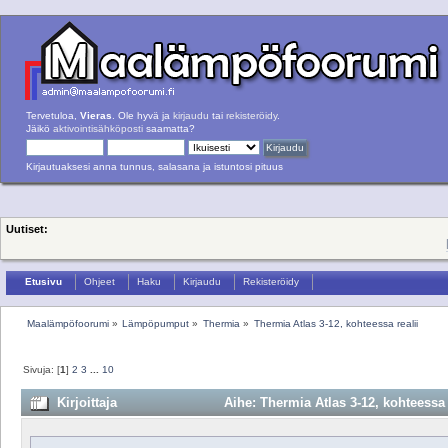
Tervetuloa,
Vieras
. Ole hyvä ja
kirjaudu
tai
rekisteröidy
.
Jäikö
aktivointisähköposti
saamatta?
Kirjautuaksesi anna tunnus, salasana ja istuntosi pituus
Uutiset:
Etusivu
Ohjeet
Haku
Kirjaudu
Rekisteröidy
Maalämpöfoorumi
»
Lämpöpumput
»
Thermia
»
Thermia Atlas 3-12, kohteessa realii
Sivuja: [
1
]
2
3
...
10
Kirjoittaja
Aihe: Thermia Atlas 3-12, kohteessa 