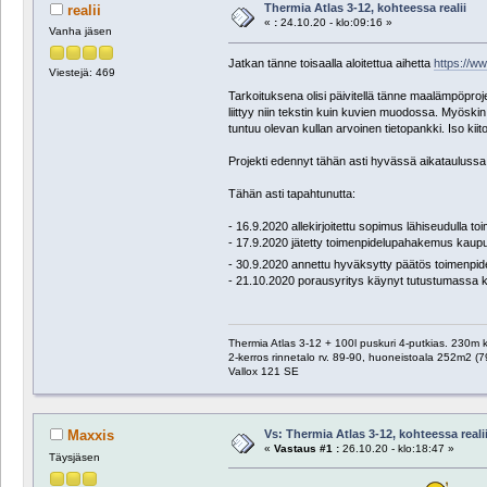
Thermia Atlas 3-12, kohteessa realii
realii
«
:
24.10.20 - klo:09:16 »
Vanha jäsen
Jatkan tänne toisaalla aloitettua aihetta
https://w
Viestejä: 469
Tarkoituksena olisi päivitellä tänne maalämpöp
liittyy niin tekstin kuin kuvien muodossa. Myöski
tuntuu olevan kullan arvoinen tietopankki. Iso kiito
Projekti edennyt tähän asti hyvässä aikataulussa.
Tähän asti tapahtunutta:
- 16.9.2020 allekirjoitettu sopimus lähiseudulla
- 17.9.2020 jätetty toimenpidelupahakemus kaup
- 30.9.2020 annettu hyväksytty päätös toimenpidel
- 21.10.2020 porausyritys käynyt tutustumassa ko
Thermia Atlas 3-12 + 100l puskuri 4-putkias. 230m
2-kerros rinnetalo rv. 89-90, huoneistoala 252m2 (7
Vallox 121 SE
Vs: Thermia Atlas 3-12, kohteessa reali
Maxxis
«
Vastaus #1 :
26.10.20 - klo:18:47 »
Täysjäsen