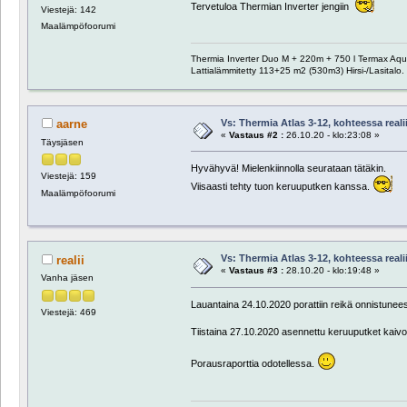
Tervetuloa Thermian Inverter jengiin
Viestejä: 142
Maalämpöfoorumi
Thermia Inverter Duo M + 220m + 750 l Termax Aq
Lattialämmitetty 113+25 m2 (530m3) Hirsi-/Lasitalo.
Vs: Thermia Atlas 3-12, kohteessa reali
aarne
«
Vastaus #2 :
26.10.20 - klo:23:08 »
Täysjäsen
Hyvähyvä! Mielenkiinnolla seurataan tätäkin.
Viestejä: 159
Viisaasti tehty tuon keruuputken kanssa.
Maalämpöfoorumi
Vs: Thermia Atlas 3-12, kohteessa reali
realii
«
Vastaus #3 :
28.10.20 - klo:19:48 »
Vanha jäsen
Lauantaina 24.10.2020 porattiin reikä onnistuneest
Viestejä: 469
Tiistaina 27.10.2020 asennettu keruuputket kaivoo
Porausraporttia odotellessa.