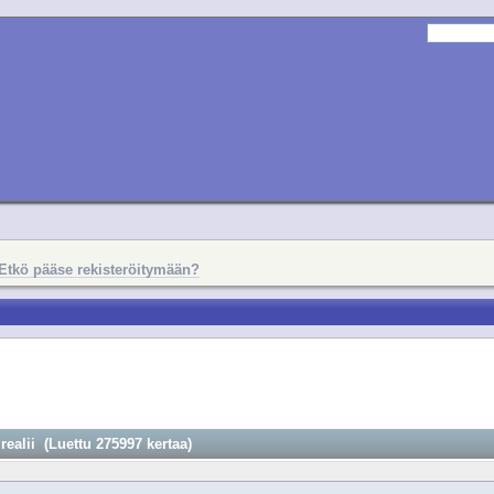
Etkö pääse rekisteröitymään?
realii (Luettu 275997 kertaa)