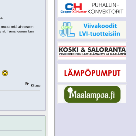
sa.
a muuta mitä aiheeseen
ytänyt. Tämä foorumi kun
€.
Kirjattu