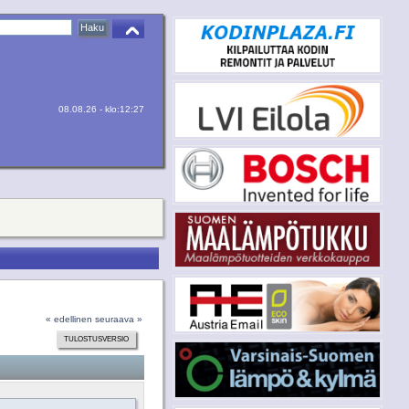
08.08.26 - klo:12:27
« edellinen
seuraava »
TULOSTUSVERSIO