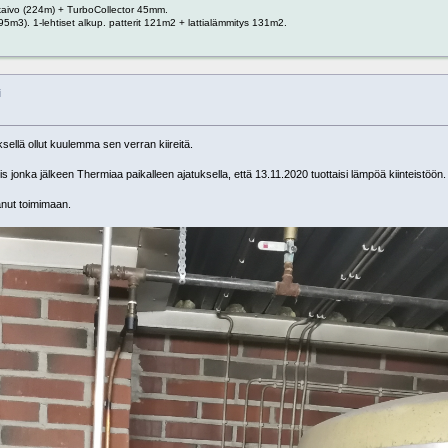
 kaivo (224m) + TurboCollector 45mm.
95m3). 1-lehtiset alkup. patterit 121m2 + lattialämmitys 131m2.
i
yksellä ollut kuulemma sen verran kiireitä.
is jonka jälkeen Thermiaa paikalleen ajatuksella, että 13.11.2020 tuottaisi lämpöä kiinteistöön.
anut toimimaan.