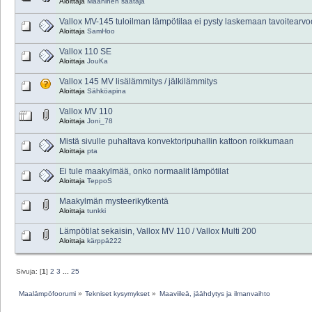
Aloittaja
Maaninen säätäjä
Vallox MV-145 tuloilman lämpötilaa ei pysty laskemaan tavoitearv
Aloittaja
SamHoo
Vallox 110 SE
Aloittaja
JouKa
Vallox 145 MV lisälämmitys / jälkilämmitys
Aloittaja
Sähköapina
Vallox MV 110
Aloittaja
Joni_78
Mistä sivulle puhaltava konvektoripuhallin kattoon roikkumaan
Aloittaja
pta
Ei tule maakylmää, onko normaalit lämpötilat
Aloittaja
TeppoS
Maakylmän mysteerikytkentä
Aloittaja
tunkki
Lämpötilat sekaisin, Vallox MV 110 / Vallox Multi 200
Aloittaja
kärppä222
Sivuja: [
1
]
2
3
...
25
Maalämpöfoorumi
»
Tekniset kysymykset
»
Maaviileä, jäähdytys ja ilmanvaihto