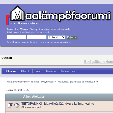
Tervetuloa,
Vieras
. Ole hyvä ja
kirjaudu
tai
rekisteröidy
.
Jäikö
aktivointisähköposti
saamatta?
Kirjautuaksesi anna tunnus, salasana ja istuntosi pituus
Uutiset:
Etkö pääse rekist
Etusivu
Ohjeet
Haku
Kirjaudu
Rekisteröidy
Maalämpöfoorumi
»
Tekniset kysymykset
»
Maaviileä, jäähdytys ja ilmanvaihto
Sivuja: [
1
]
2
3
...
25
Aihe
/
Aloittaja
TIETOPANKKI - Maaviileä, jäähdytys ja ilmanvaihto
Aloittaja
tomppeli