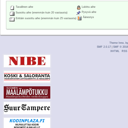
Tavallinen aihe
Lukittu aihe
Pysyvä aihe
Suosittu aihe (enemmän kuin 20 vastausta)
Äänestys
Erittäin suosittu aihe (enemmän kuin 25 vastausta)
Theme Inno, b
SMF 2.0.17
|
SMF © 201
XHTML
RSS