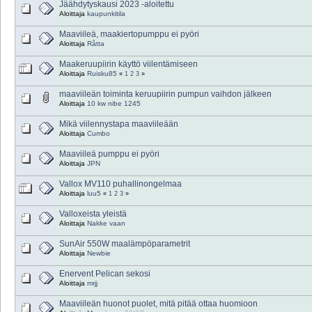
Jäähdytyskausi 2023 -aloitettu
Aloittaja
kaupunkitila
Maaviileä, maakiertopumppu ei pyöri
Aloittaja
Råtta
Maakeruupiirin käyttö viilentämiseen
Aloittaja
Ruisku85
«
1
2
3
»
maaviileän toiminta keruupiirin pumpun vaihdon jälkeen
Aloittaja
10 kw nibe 1245
Mikä viilennystapa maaviileään
Aloittaja
Cumbo
Maaviileä pumppu ei pyöri
Aloittaja
JPN
Vallox MV110 puhallinongelmaa
Aloittaja
luu5
«
1
2
3
»
Valloxeista yleistä
Aloittaja
Nakke vaan
SunAir 550W maalämpöparametrit
Aloittaja
Newbie
Enervent Pelican sekosi
Aloittaja
mrjj
Maaviileän huonot puolet, mitä pitää ottaa huomioon