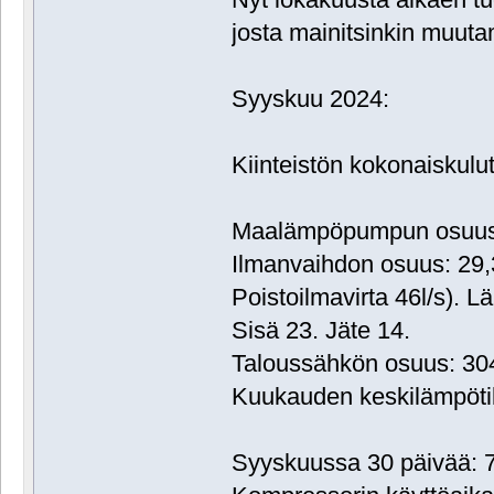
josta mainitsinkin muuta
Syyskuu 2024:
Kiinteistön kokonaiskul
Maalämpöpumpun osuus:
Ilmanvaihdon osuus: 29
Poistoilmavirta 46l/s). L
Sisä 23. Jäte 14.
Taloussähkön osuus: 3
Kuukauden keskilämpöti
Syyskuussa 30 päivää: 7