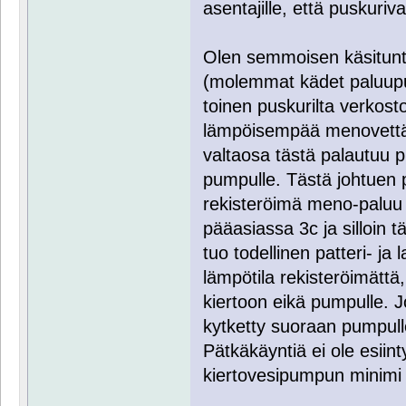
asentajille, että puskuri
Olen semmoisen käsitunt
(molemmat kädet paluuputk
toinen puskurilta verkost
lämpöisempää menovettä 
valtaosa tästä palautuu p
pumpulle. Tästä johtuen 
rekisteröimä meno-paluu d
pääasiassa 3c ja silloin t
tuo todellinen patteri- ja
lämpötila rekisteröimättä
kiertoon eikä pumpulle. J
kytketty suoraan pumpulle 
Pätkäkäyntiä ei ole esii
kiertovesipumpun minimi 