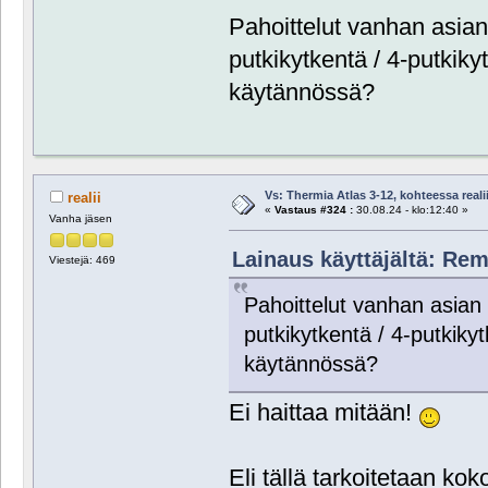
Pahoittelut vanhan asian
putkikytkentä / 4-putkiky
käytännössä?
Vs: Thermia Atlas 3-12, kohteessa reali
realii
«
Vastaus #324 :
30.08.24 - klo:12:40 »
Vanha jäsen
Lainaus käyttäjältä: Rem
Viestejä: 469
Pahoittelut vanhan asian
putkikytkentä / 4-putkiky
käytännössä?
Ei haittaa mitään!
Eli tällä tarkoitetaan ko