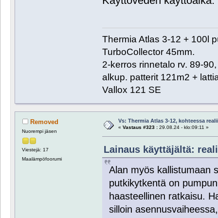
Käyttöveden käyttöaika: 
Thermia Atlas 3-12 + 100l 
TurboCollector 45mm.
2-kerros rinnetalo rv. 89-9
alkup. patterit 121m2 + lat
Vallox 121 SE
Vs: Thermia Atlas 3-12, kohteessa reali
Removed
«
Vastaus #323 :
29.08.24 - klo:09:11 »
Nuorempi jäsen
Lainaus käyttäjältä: reali
Viestejä: 17
Maalämpöfoorumi
Alan myös kallistumaan si
putkikytkentä on pumpun
haasteellinen ratkaisu. H
silloin asennusvaiheessa, j