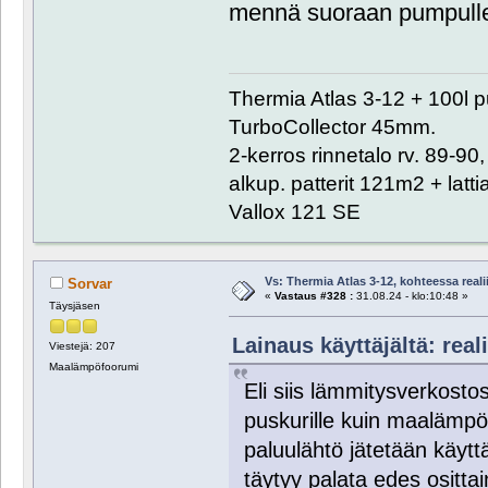
mennä suoraan pumpull
Thermia Atlas 3-12 + 100l 
TurboCollector 45mm.
2-kerros rinnetalo rv. 89-9
alkup. patterit 121m2 + lat
Vallox 121 SE
Vs: Thermia Atlas 3-12, kohteessa reali
Sorvar
«
Vastaus #328 :
31.08.24 - klo:10:48 »
Täysjäsen
Lainaus käyttäjältä: reali
Viestejä: 207
Maalämpöfoorumi
Eli siis lämmitysverkosto
puskurille kuin maalämpö
paluulähtö jätetään käyt
täytyy palata edes ositta