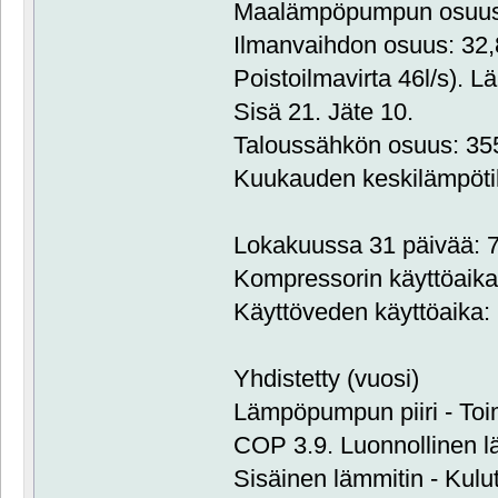
Maalämpöpumpun osuus:
Ilmanvaihdon osuus: 32
Poistoilmavirta 46l/s). L
Sisä 21. Jäte 10.
Taloussähkön osuus: 3
Kuukauden keskilämpöti
Lokakuussa 31 päivää: 7
Kompressorin käyttöaika:
Käyttöveden käyttöaika: 
Yhdistetty (vuosi)
Lämpöpumpun piiri - Toi
COP 3.9. Luonnollinen 
Sisäinen lämmitin - Kulu