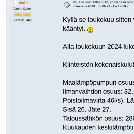
Vs: Thermia Atlas 3-12, kohteessa reali
realii
«
Vastaus #320 :
02.06.24 - klo:19:59 »
Vanha jäsen
Kyllä se toukokuu sitten 
Viestejä: 469
kääntyi.
Alla toukokuun 2024 luk
Kiinteistön kokonaiskul
Maalämpöpumpun osuus:
Ilmanvaihdon osuus: 32
Poistoilmavirta 46l/s). L
Sisä 26. Jäte 27.
Taloussähkön osuus: 2
Kuukauden keskilämpöti