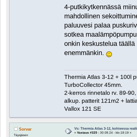
4-putkikytkennässä miin
mahdollinen sekoittumin
paluuvesi palaa puskuriv
sotkea maalämpöpumpun 
onkin keskustelua täällä
enemmänkin.
Thermia Atlas 3-12 + 100l 
TurboCollector 45mm.
2-kerros rinnetalo rv. 89-9
alkup. patterit 121m2 + lat
Vallox 121 SE
Vs: Thermia Atlas 3-12, kohteessa reali
Sorvar
«
Vastaus #325 :
30.08.24 - klo:18:19 »
Täysjäsen