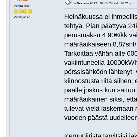
«
Vastaus #322 :
02.08.24 - klo:20:21 »
Vanha jäsen
Heinäkuussa ei ihmeelli
Viestejä: 469
tehtyä. Pian päättyvä 2
perusmaksu 4,90€/kk vai
määräaikaiseen 8,87snt
Tarkoittaa vähän alle 60
vakiintuneella 10000kWh
pörssisähköön lähtenyt, v
kiinnostusta riitä siihen,
päälle joskus kun sattuu
määräaikainen siksi, että
tulevat vielä laskemaan 
vuoden päästä uudelleen
Keruupiiristä tarvitsisi 