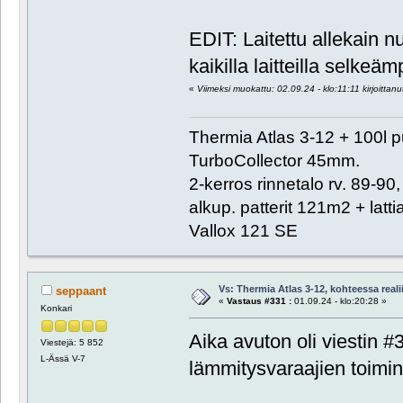
EDIT: Laitettu allekain 
kaikilla laitteilla selkeäm
«
Viimeksi muokattu: 02.09.24 - klo:11:11 kirjoittanut
Thermia Atlas 3-12 + 100l 
TurboCollector 45mm.
2-kerros rinnetalo rv. 89-9
alkup. patterit 121m2 + lat
Vallox 121 SE
Vs: Thermia Atlas 3-12, kohteessa reali
seppaant
«
Vastaus #331 :
01.09.24 - klo:20:28 »
Konkari
Aika avuton oli viestin #
Viestejä: 5 852
L-Ässä V-7
lämmitysvaraajien toimin