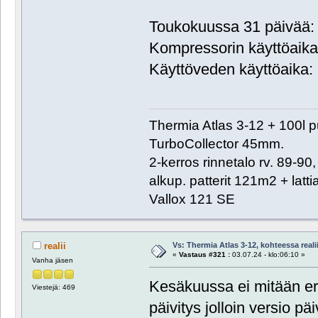
Toukokuussa 31 päivää: 
Kompressorin käyttöaika:
Käyttöveden käyttöaika: 
Thermia Atlas 3-12 + 100l 
TurboCollector 45mm.
2-kerros rinnetalo rv. 89-9
alkup. patterit 121m2 + lat
Vallox 121 SE
Vs: Thermia Atlas 3-12, kohteessa reali
realii
«
Vastaus #321 :
03.07.24 - klo:06:10 »
Vanha jäsen
Kesäkuussa ei mitään eri
Viestejä: 469
päivitys jolloin versio pä