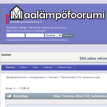
Tervetuloa,
Vieras
. Ole hyvä ja
kirjaudu
tai
rekisteröidy
.
Jäikö
aktivointisähköposti
saamatta?
Kirjautuaksesi anna tunnus, salasana ja istuntosi pituus
Uutiset:
Etkö pääse rekist
Etusivu
Ohjeet
Haku
Kirjaudu
Rekisteröidy
Maalämpöfoorumi
»
Lämpöpumput
»
Thermia
»
Thermia Atlas 3-12, kohteessa realii
Sivuja:
1
...
7
8
[
9
]
10
Kirjoittaja
Aihe: Thermia Atlas 3-12, kohteessa 