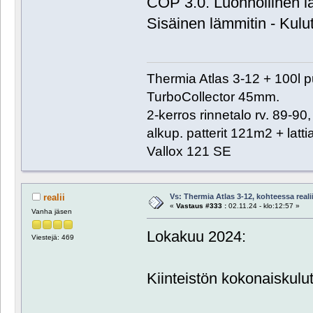
COP 3.0. Luonnollinen 
Sisäinen lämmitin - Kulu
Thermia Atlas 3-12 + 100l 
TurboCollector 45mm.
2-kerros rinnetalo rv. 89-9
alkup. patterit 121m2 + lat
Vallox 121 SE
Vs: Thermia Atlas 3-12, kohteessa reali
realii
«
Vastaus #333 :
02.11.24 - klo:12:57 »
Vanha jäsen
Lokakuu 2024:
Viestejä: 469
Kiinteistön kokonaiskul