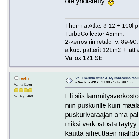
ole yhdistetty.
Thermia Atlas 3-12 + 100l 
TurboCollector 45mm.
2-kerros rinnetalo rv. 89-9
alkup. patterit 121m2 + lat
Vallox 121 SE
Vs: Thermia Atlas 3-12, kohteessa reali
realii
«
Vastaus #327 :
31.08.24 - klo:09:13 »
Vanha jäsen
Eli siis lämmitysverkost
Viestejä: 469
niin puskurille kuin maa
puskurivaraajan oma pal
miksi verkostosta täytyy
kautta aiheuttaen mahdoll