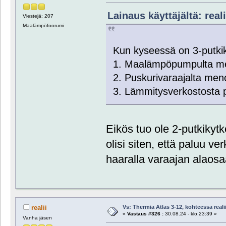
Lainaus käyttäjältä: reali
Viestejä: 207
Maalämpöfoorumi
Kun kyseessä on 3-putki
1. Maalämpöpumpulta men
2. Puskurivaraajalta men
3. Lämmitysverkostosta 
Eikös tuo ole 2-putkikytk
olisi siten, että paluu ve
haaralla varaajan alaosa
Vs: Thermia Atlas 3-12, kohteessa reali
realii
«
Vastaus #326 :
30.08.24 - klo:23:39 »
Vanha jäsen