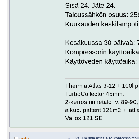
Sisä 24. Jäte 24.
Taloussähkön osuus: 2
Kuukauden keskilämpöti
Kesäkuussa 30 päivää: 7
Kompressorin käyttöaika:
Käyttöveden käyttöaika: 
Thermia Atlas 3-12 + 100l 
TurboCollector 45mm.
2-kerros rinnetalo rv. 89-9
alkup. patterit 121m2 + lat
Vallox 121 SE
Vs: Thermia Atlas 3-12, kohteessa reali
realii