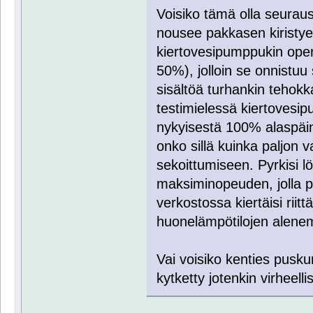
Voisiko tämä olla seurau
nousee pakkasen kiristye
kiertovesipumppukin oper
50%), jolloin se onnistu
sisältöä turhankin tehokk
testimielessä kiertoves
nykyisestä 100% alaspäin 
onko sillä kuinka paljon 
sekoittumiseen. Pyrkisi 
maksiminopeuden, jolla pu
verkostossa kiertäisi riit
huonelämpötilojen alene
Vai voisiko kenties pusku
kytketty jotenkin virheelli