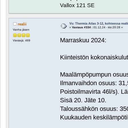
Vallox 121 SE
Vs: Thermia Atlas 3-12, kohteessa reali
realii
«
Vastaus #334 :
01.12.24 - klo:20:28 »
Vanha jäsen
Marraskuu 2024:
Viestejä: 469
Kiinteistön kokonaiskul
Maalämpöpumpun osuus:
Ilmanvaihdon osuus: 31
Poistoilmavirta 46l/s). L
Sisä 20. Jäte 10.
Taloussähkön osuus: 3
Kuukauden keskilämpöti