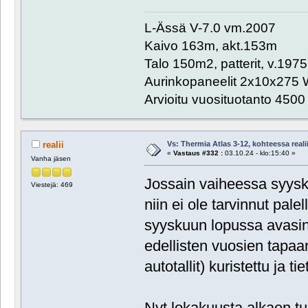
L-Ässä V-7.0 vm.2007
Kaivo 163m, akt.153m
Talo 150m2, patterit, v.1975
Aurinkopaneelit 2x10x275 
Arvioitu vuosituotanto 450
Vs: Thermia Atlas 3-12, kohteessa reali
realii
«
Vastaus #332 :
03.10.24 - klo:15:40 »
Vanha jäsen
Jossain vaiheessa syyskuu
Viestejä: 469
niin ei ole tarvinnut pale
syyskuun lopussa avasin 
edellisten vuosien tapaan 
autotallit) kuristettu ja t
Nyt lokakuusta alkaen t