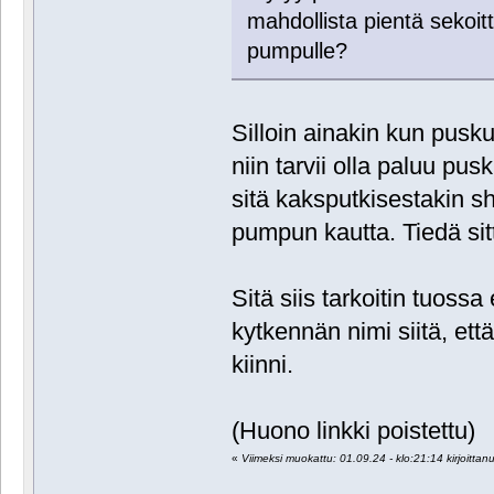
mahdollista pientä sekoi
pumpulle?
Silloin ainakin kun puskur
niin tarvii olla paluu pusk
sitä kaksputkisestakin shu
pumpun kautta. Tiedä sitt
Sitä siis tarkoitin tuoss
kytkennän nimi siitä, et
kiinni.
(Huono linkki poistettu)
«
Viimeksi muokattu: 01.09.24 - klo:21:14 kirjoittan