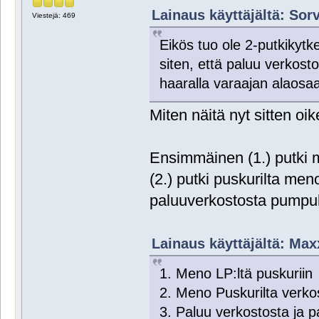
Lainaus käyttäjältä: Sorv
Viestejä: 469
Eikös tuo ole 2-putkikytke
siten, että paluu verkosto
haaralla varaajan alaosaa
Miten näitä nyt sitten oik
Ensimmäinen (1.) putki 
(2.) putki puskurilta me
paluuverkostosta pumpul
Lainaus käyttäjältä: Maxx
1. Meno LP:ltä puskuriin
2. Meno Puskurilta verko
3. Paluu verkostosta ja 