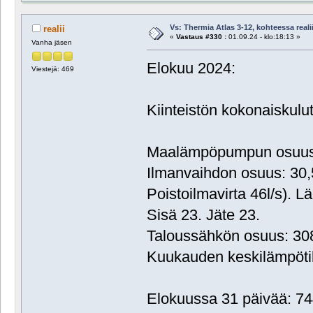
Vs: Thermia Atlas 3-12, kohteessa reali
realii
«
Vastaus #330 :
01.09.24 - klo:18:13 »
Vanha jäsen
Elokuu 2024:
Viestejä: 469
Kiinteistön kokonaiskul
Maalämpöpumpun osuus:
Ilmanvaihdon osuus: 30
Poistoilmavirta 46l/s). L
Sisä 23. Jäte 23.
Taloussähkön osuus: 3
Kuukauden keskilämpöti
Elokuussa 31 päivää: 74