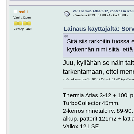
Vs: Thermia Atlas 3-12, kohteessa reali
realii
«
Vastaus #329 :
31.08.24 - klo:13:08 »
Vanha jäsen
Lainaus käyttäjältä: Sorv
Viestejä: 469
Sitä siis tarkoitin tuossa
kytkennän nimi siitä, ett
Juu, kyllähän se näin tai
tarkentamaan, ettei me
«
Viimeksi muokattu: 02.09.24 - klo:11:02 kirjoittanut
Thermia Atlas 3-12 + 100l 
TurboCollector 45mm.
2-kerros rinnetalo rv. 89-9
alkup. patterit 121m2 + lat
Vallox 121 SE