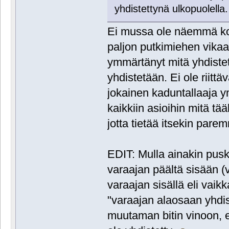
yhdistettynä ulkopuolella.
Ei mussa ole näemmä ko
paljon putkimiehen vikaa,
ymmärtänyt mitä yhdistet
yhdistetään. Ei ole riittä
jokainen kaduntallaaja y
kaikkiin asioihin mitä tä
jotta tietää itsekin pare
EDIT: Mulla ainakin pusk
varaajan päältä sisään (
varaajan sisällä eli vaik
"varaajan alaosaan yhdis
muutaman bitin vinoon, e