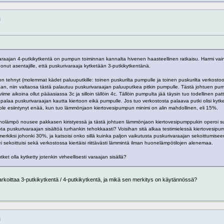
i
varaajan 4-putkikytkentä on pumpun toiminnan kannalta hivenen haasteellinen ratkaisu. Harmi vai
sanonut asentajille, että puskurivaraaja kytketään 3-putkikytkentänä.
tehnyt (molemmat kädet paluuputkille: toinen puskurilta pumpulle ja toinen puskurilta verkosto
, niin valtaosa tästä palautuu puskurivaraajan paluuputkea pitkin pumpulle. Tästä johtuen pum
e aikoina ollut pääasiassa 3c ja silloin tällöin 4c. Tällöin pumpulta jää täysin tuo todellinen patte
palaa puskurivaraajan kautta kiertoon eikä pumpulle. Jos tuo verkostosta palaava putki olisi kyt
ei ole esiintynyt enää, kun tuo lämmönjaon kiertovesipumpun minimi on alin mahdollinen, eli 15%.
 menolämpö nousee pakkasen kiristyessä ja tästä johtuen lämmönjaon kiertovesipumppukin operoi 
uota puskurivaraajan sisältöä turhankin tehokkaasti? Voisihan sitä alkaa testimielessä kiertovesi
kiksi johonki 30%, ja katsoisi onko sillä kuinka paljon vaikutusta puskurivaraajan sekoittumisee
 sekoittuisi sekä verkostossa kiertäisi riittävästi lämmintä ilman huonelämpötilojen alenemaa.
et olla kytketty jotenkin virheellisesti varaajan sisällä?
arkoittaa 3-putkikytkentä / 4-putkikytkentä, ja mikä sen merkitys on käytännössä?
i