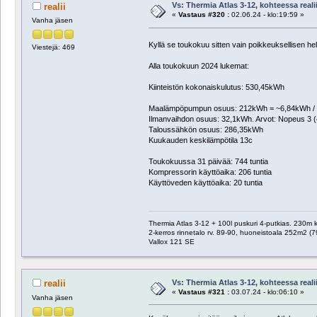
Vs: Thermia Atlas 3-12, kohteessa reali
realii
«
Vastaus #320 :
02.06.24 - klo:19:59 »
Vanha jäsen
Kyllä se toukokuu sitten vain poikkeuksellisen he
Viestejä: 469
Alla toukokuun 2024 lukemat:
Kiinteistön kokonaiskulutus: 530,45kWh
Maalämpöpumpun osuus: 212kWh = ~6,84kWh / 
Ilmanvaihdon osuus: 32,1kWh. Arvot: Nopeus 3 (47
Taloussähkön osuus: 286,35kWh
Kuukauden keskilämpötila 13c
Toukokuussa 31 päivää: 744 tuntia
Kompressorin käyttöaika: 206 tuntia
Käyttöveden käyttöaika: 20 tuntia
Thermia Atlas 3-12 + 100l puskuri 4-putkias. 230m
2-kerros rinnetalo rv. 89-90, huoneistoala 252m2 (7
Vallox 121 SE
Vs: Thermia Atlas 3-12, kohteessa reali
realii
«
Vastaus #321 :
03.07.24 - klo:06:10 »
Vanha jäsen