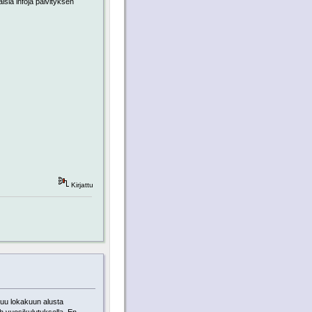
aisia infoja päivityksen
Kirjattu
uu lokakuun alusta