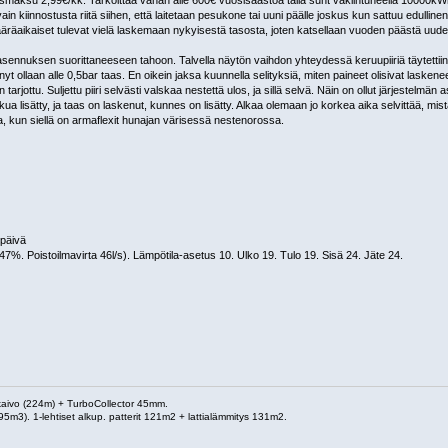
aksu 2,99€/kk. Tarkoittaa vähän alle 600€ vuosisäästöä tällä suht vakiintuneella 10000kWh
ain kiinnostusta riitä siihen, että laitetaan pesukone tai uuni päälle joskus kun sattuu edullin
 määräaikaiset tulevat vielä laskemaan nykyisestä tasosta, joten katsellaan vuoden päästä uude
s asennuksen suorittaneeseen tahoon. Talvella näytön vaihdon yhteydessä keruupiiriä täytettiin, 
nyt ollaan alle 0,5bar taas. En oikein jaksa kuunnella selityksiä, miten paineet olisivat laske
arjottu. Suljettu piiri selvästi valskaa nestettä ulos, ja sillä selvä. Näin on ollut järjestelmän
ua lisätty, ja taas on laskenut, kunnes on lisätty. Alkaa olemaan jo korkea aika selvittää, mis
a, kun siellä on armaflexit hunajan värisessä nestenorossa.
päivä
%. Poistoilmavirta 46l/s). Lämpötila-asetus 10. Ulko 19. Tulo 19. Sisä 24. Jäte 24.
 kaivo (224m) + TurboCollector 45mm.
95m3). 1-lehtiset alkup. patterit 121m2 + lattialämmitys 131m2.