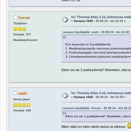
Vallox 121 SE
Vs: Thermia Atlas 3-12, kohteessa reali
Sorvar
«
Vastaus #325 :
30.08.24 - klo:18:19 »
Täysjäsen
Lainaus käyttäjältä: realii - 30.08.24 - klo:12:40
Viestejä: 207
Maalämpöfoorumi
Kun kyseessä on 3-putkikytkentä:
1. Maalämpöpumpulta menovesi puskurivaraajall
2. Puskurivaraajalta menovesi lämmitysverkosto
3. Lämmitysverkostosta paluuvesi maalämpöpum
Eikös tuo ole 2-putkikytkentä? Muistelisin, että ko
Vs: Thermia Atlas 3-12, kohteessa reali
realii
«
Vastaus #326 :
30.08.24 - klo:23:39 »
Vanha jäsen
Lainaus käyttäjältä: Sorvar - 30.08.24 - klo:18:1
Viestejä: 469
Eikös tuo ole 2-putkikytkentä? Muistelisin, että k
Miten näitä nyt sitten oikein laskee ja tulkitsee.