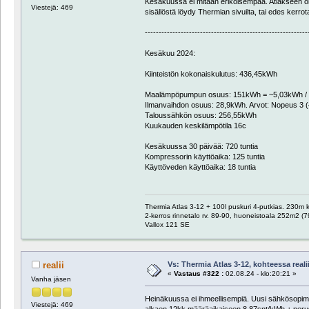
Kesäkuussa ei mitään erikoisempaa. Atlakseen oli tul
Viestejä: 469
sisällöstä löydy Thermian sivuilta, tai edes kerrot
-----------------------------------------------------------
Kesäkuu 2024:
Kiinteistön kokonaiskulutus: 436,45kWh
Maalämpöpumpun osuus: 151kWh = ~5,03kWh / 
Ilmanvaihdon osuus: 28,9kWh. Arvot: Nopeus 3 (47
Taloussähkön osuus: 256,55kWh
Kuukauden keskilämpötila 16c
Kesäkuussa 30 päivää: 720 tuntia
Kompressorin käyttöaika: 125 tuntia
Käyttöveden käyttöaika: 18 tuntia
Thermia Atlas 3-12 + 100l puskuri 4-putkias. 230m
2-kerros rinnetalo rv. 89-90, huoneistoala 252m2 (7
Vallox 121 SE
Vs: Thermia Atlas 3-12, kohteessa reali
realii
«
Vastaus #322 :
02.08.24 - klo:20:21 »
Vanha jäsen
Heinäkuussa ei ihmeellisempiä. Uusi sähkösopim
Viestejä: 469