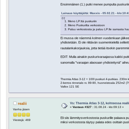
Ensimmäinen (1.) putki menee pumpulta puskuriin
Lainaus käyttäjältä: Maxxis - 05.02.21 - klo:10:4
1. Meno LP:ltä puskuriin
2. Meno Puskurilta verkostoon
3. Paluu verkostosta ja paluu LP:lle samasta haa
Ei mussa ole näemmä kolmen vuodenkaan jälkeen ni
yhdistetään. Ei ole riittävän suomenkielellä selite
rautalankakorjauksia, jotta tietää itsekin paremmi
EDIT: Mulla ainakin puskurivaraajassa kaikki putk
sanomalla "varaajan alaosaan yhdistettynä" aiheut
Thermia Atlas 3-12 + 100l puskuri 4-putkias. 230m
2-kerros rinnetalo rv. 89-90, huoneistoala 252m2 (7
Vallox 121 SE
Vs: Thermia Atlas 3-12, kohteessa reali
realii
«
Vastaus #327 :
31.08.24 - klo:09:13 »
Vanha jäsen
Eli siis lämmitysverkostosta puskurille palaava p
Viestejä: 469
miksi verkostosta täytyy palata edes osittain pu