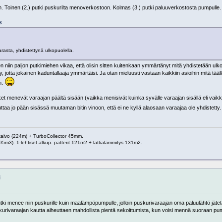
. Toinen (2.) putki puskurilta menoverkostoon. Kolmas (3.) putki paluuverkostosta pumpulle.
3
rasta, yhdistettynä ulkopuolella.
in paljon putkimiehen vikaa, että olisin sitten kuitenkaan ymmärtänyt mitä yhdistetään ulkop
tty, jotta jokainen kaduntallaaja ymmärtäisi. Ja otan mieluusti vastaan kaikkiin asioihin mitä tää
n.
et menevät varaajan päältä sisään (vaikka menisivät kuinka syvälle varaajan sisällä eli vaikka
taa jo pään sisässä muutaman bitin vinoon, että ei ne kyllä alaosaan varaajaa ole yhdistetty
 kaivo (224m) + TurboCollector 45mm.
95m3). 1-lehtiset alkup. patterit 121m2 + lattialämmitys 131m2.
i
utki menee niin puskurille kuin maalämpöpumpulle, jolloin puskurivaraajan oma paluulähtö jät
skurivaraajan kautta aiheuttaen mahdollista pientä sekoittumista, kun voisi mennä suoraan pu