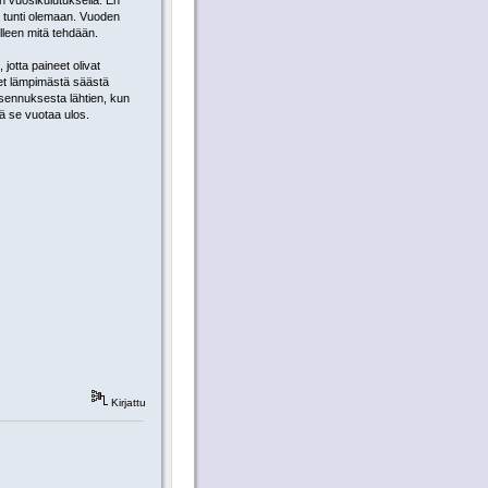
 vuosikulutuksella. En
en tunti olemaan. Vuoden
lleen mitä tehdään.
jotta paineet olivat
neet lämpimästä säästä
 asennuksesta lähtien, kun
tä se vuotaa ulos.
Kirjattu