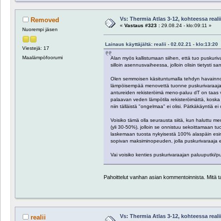
Vs: Thermia Atlas 3-12, kohteessa reali
Removed
«
Vastaus #323 :
29.08.24 - klo:09:11 »
Nuorempi jäsen
Lainaus käyttäjältä: realii - 02.02.21 - klo:13:20
Viestejä: 17
Maalämpöfoorumi
Alan myös kallistumaan siihen, että tuo puskuri
silloin asennusvaiheessa, jolloin olisin tietysti 
Olen semmoisen käsituntumalla tehdyn havainnon 
lämpöisempää menovettä tuonne puskurivaraajaan
antureiden rekisteröimä meno-paluu dT on taas viim
palaavan veden lämpötila rekisteröimättä, koska 
niin tälläistä "ongelmaa" ei olisi. Pätkäkäyntiä 
Voisiko tämä olla seurausta siitä, kun haluttu
(yli 30-50%), jolloin se onnistuu sekoittamaan t
laskemaan tuosta nykyisestä 100% alaspäin esimer
sopivan maksiminopeuden, jolla puskurivaraaja ei
Vai voisiko kenties puskurivaraajan paluuputki/putk
Pahoittelut vanhan asian kommentoinnista. Mitä t
Vs: Thermia Atlas 3-12, kohteessa reali
realii