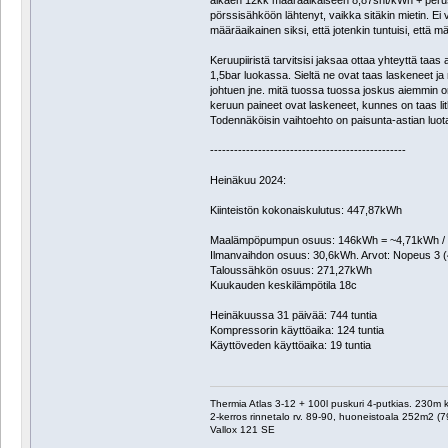
alkaen 12kk määräaikaiseen 8,87snt/kWh + perusm
pörssisähköön lähtenyt, vaikka sitäkin mietin. Ei v
määräaikainen siksi, että jotenkin tuntuisi, että
Keruupiiristä tarvitsisi jaksaa ottaa yhteyttä taa
1,5bar luokassa. Sieltä ne ovat taas laskeneet ja 
johtuen jne. mitä tuossa tuossa joskus aiemmin on t
keruun paineet ovat laskeneet, kunnes on taas litk
Todennäköisin vaihtoehto on paisunta-astian luot
-------------------------------------------------
Heinäkuu 2024:
Kiinteistön kokonaiskulutus: 447,87kWh
Maalämpöpumpun osuus: 146kWh = ~4,71kWh / 
Ilmanvaihdon osuus: 30,6kWh. Arvot: Nopeus 3 (47
Taloussähkön osuus: 271,27kWh
Kuukauden keskilämpötila 18c
Heinäkuussa 31 päivää: 744 tuntia
Kompressorin käyttöaika: 124 tuntia
Käyttöveden käyttöaika: 19 tuntia
Thermia Atlas 3-12 + 100l puskuri 4-putkias. 230m
2-kerros rinnetalo rv. 89-90, huoneistoala 252m2 (7
Vallox 121 SE