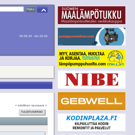
08.08.26 - klo:16:40
« edellinen
seuraava »
TULOSTUSVERSIO