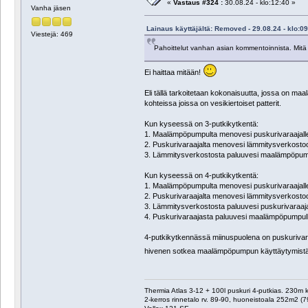
«
Vastaus #324 :
30.08.24 - klo:12:40 »
Vanha jäsen
Lainaus käyttäjältä: Removed - 29.08.24 - klo:09
Viestejä: 469
Pahoittelut vanhan asian kommentoinnista. Mitä t
Ei haittaa mitään!
Eli tällä tarkoitetaan kokonaisuutta, jossa on 
kohteissa joissa on vesikiertoiset patterit.
Kun kyseessä on 3-putkikytkentä:
1. Maalämpöpumpulta menovesi puskurivaraajall
2. Puskurivaraajalta menovesi lämmitysverkosto
3. Lämmitysverkostosta paluuvesi maalämpöpum
Kun kyseessä on 4-putkikytkentä:
1. Maalämpöpumpulta menovesi puskurivaraajall
2. Puskurivaraajalta menovesi lämmitysverkosto
3. Lämmitysverkostosta paluuvesi puskurivaraaj
4. Puskurivaraajasta paluuvesi maalämpöpumpull
4-putkikytkennässä miinuspuolena on puskurivara
hivenen sotkea maalämpöpumpun käyttäytymistä. 
Thermia Atlas 3-12 + 100l puskuri 4-putkias. 230m
2-kerros rinnetalo rv. 89-90, huoneistoala 252m2 (7