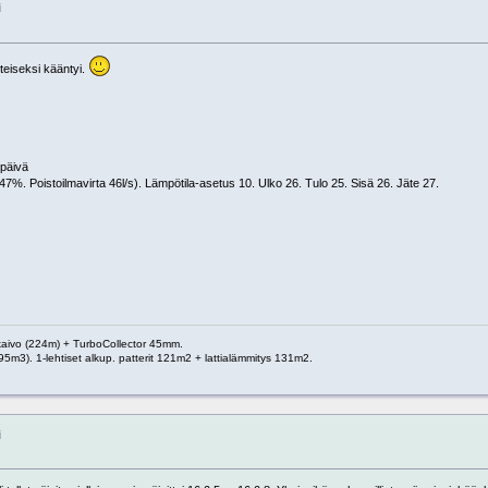
i
lteiseksi kääntyi.
päivä
%. Poistoilmavirta 46l/s). Lämpötila-asetus 10. Ulko 26. Tulo 25. Sisä 26. Jäte 27.
 kaivo (224m) + TurboCollector 45mm.
95m3). 1-lehtiset alkup. patterit 121m2 + lattialämmitys 131m2.
i