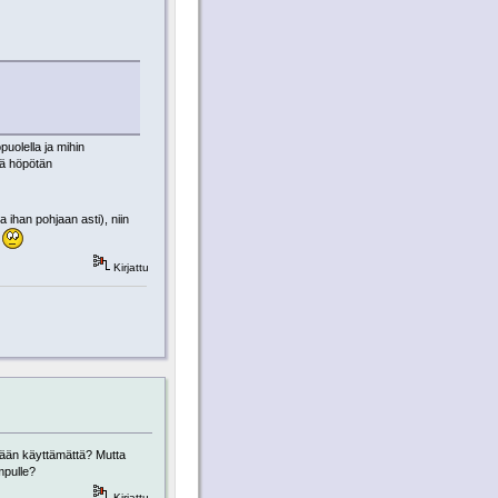
uolella ja mihin
llä höpötän
 ihan pohjaan asti), niin
.
Kirjattu
etään käyttämättä? Mutta
mpulle?
Kirjattu