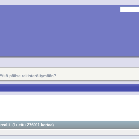
Etkö pääse rekisteröitymään?
realii (Luettu 276011 kertaa)