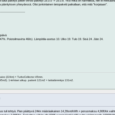
lut päivitys jolloin versio päivittyi 16.0.5 -> 16.0.8. Yksi mikä on harmillista, niin ei minkäänl
a päivityksen yhteydessä. Olisi jonkinlainen tietopaketti paikallaan, että mitä "korjataan".
-------------------------
päivä
%. Poistoilmavirta 46l/s). Lämpötila-asetus 10. Ulko 19. Tulo 19. Sisä 24. Jäte 24.
 kaivo (224m) + TurboCollector 45mm.
95m3). 1-lehtiset alkup. patterit 121m2 + lattialämmitys 131m2.
i
us tuli tehtyä. Pian päättyvä 24kk määräaikainen 14,39snt/kWh + perusmaksu 4,90€/kk vaiht