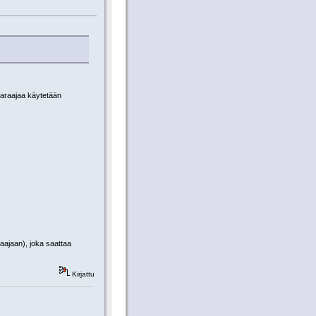
varaajaa käytetään
aajaan), joka saattaa
Kirjattu