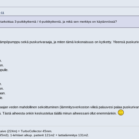
:11
arkoittaa 3-putkikytkentä / 4-putkikytkentä, ja mikä sen merkitys on käytännössä?
maalämpöpumppu sekä puskurivaraaja, ja miten tämä kokonaisuus on kytketty. Yleensä puskuri
e.
on.
pulle.
e.
on.
aan.
e.
ajan veden mahdollinen sekoittuminen (lämmitysverkoston viileä paluuvesi palaa puskurivar
Tästä aiheesta onkin keskustelua täällä minun aiheessani ollut enemmänkin.
 kaivo (224m) + TurboCollector 45mm.
95m3). 1-lehtiset alkup. patterit 121m2 + lattialämmitys 131m2.