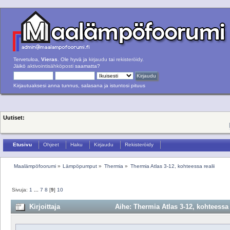
Tervetuloa,
Vieras
. Ole hyvä ja
kirjaudu
tai
rekisteröidy
.
Jäikö
aktivointisähköposti
saamatta?
Kirjautuaksesi anna tunnus, salasana ja istuntosi pituus
Uutiset:
Etusivu
Ohjeet
Haku
Kirjaudu
Rekisteröidy
Maalämpöfoorumi
»
Lämpöpumput
»
Thermia
»
Thermia Atlas 3-12, kohteessa realii
Sivuja:
1
...
7
8
[
9
]
10
Kirjoittaja
Aihe: Thermia Atlas 3-12, kohteessa 