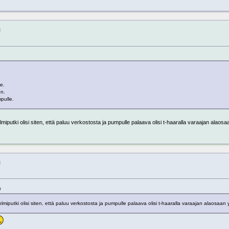
i
e.
on.
pulle.
lmiputki olisi siten, että paluu verkostosta ja pumpulle palaava olisi t-haaralla varaajan alaosa
i
9
olmiputki olisi siten, että paluu verkostosta ja pumpulle palaava olisi t-haaralla varaajan alaosaan 