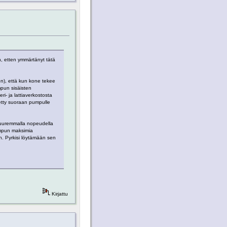
n, etten ymmärtänyt tätä
on), että kun kone tekee
pun sisäisten
ri- ja lattiaverkostosta
ketty suoraan pumpulle
suuremmalla nopeudella
pumpun maksimia
n. Pyrkisi löytämään sen
Kirjattu