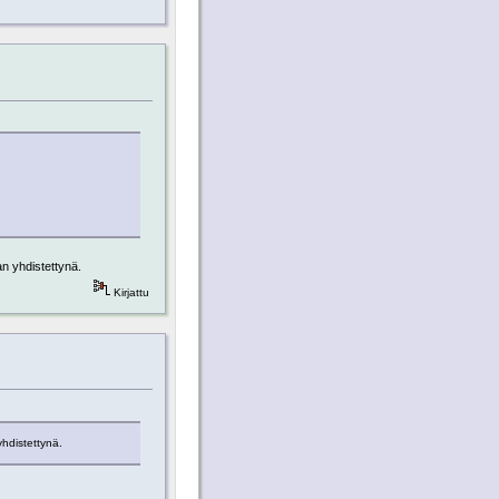
an yhdistettynä.
Kirjattu
yhdistettynä.