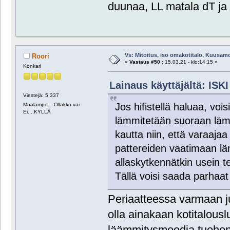
duunaa, LL matala dT ja
Vs: Mitoitus, iso omakotitalo, Kuusam
Roori
«
Vastaus #50 :
15.03.21 - klo:14:15 »
Konkari
Lainaus käyttäjältä: ISKI
Viestejä: 5 337
Jos hifistellä haluaa, vois
Maalämpo... Ollakko vai
Ei....KYLLÄ
lämmitetään suoraan lämp
kautta niin, että varaajaa 
pattereiden vaatimaan lä
allaskytkennätkin usein 
Tällä voisi saada parhaa
Periaatteessa varmaan juu
olla ainakaan kotitalou
läämmitysmoodia tuohon