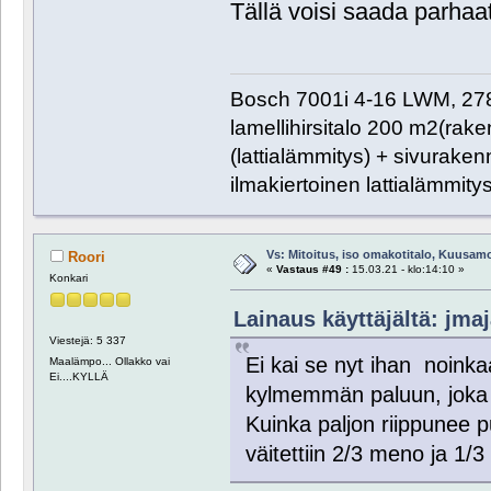
Tällä voisi saada parhaa
Bosch 7001i 4-16 LWM, 27
lamellihirsitalo 200 m2(rak
(lattialämmitys) + sivurake
ilmakiertoinen lattialämmitys
Vs: Mitoitus, iso omakotitalo, Kuusam
Roori
«
Vastaus #49 :
15.03.21 - klo:14:10 »
Konkari
Lainaus käyttäjältä: jmaj
Viestejä: 5 337
Ei kai se nyt ihan noink
Maalämpo... Ollakko vai
Ei....KYLLÄ
kylmemmän paluun, joka 
Kuinka paljon riippunee 
väitettiin 2/3 meno ja 1/3