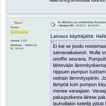
Vs: Mitoitus, iso omakotitalo, Kuusam
Roori
«
Vastaus #51 :
15.03.21 - klo:14:22 »
Konkari
Lainaus käyttäjältä: Halk
Viestejä: 5 337
Ei kai se joudu nostamaa
Maalämpo... Ollakko vai
Ei....KYLLÄ
samanaikaisesti. Mulla o
onoffin seurana. Pumpul
lähtevään lämmityskierto
riippuen pumpun tuottam
osittain lämmityspiiriin
lämpöä kuin pumpun käyr
menee varaajaan. Varaaj
paluuputkesta lähtee palu
lauhoillakin keleillä pitkä