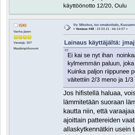
käyttöönotto 12/20, Oulu
Vs: Mitoitus, iso omakotitalo, Kuusam
ISKI
«
Vastaus #48 :
15.03.21 - klo:14:07 »
Vanha jäsen
Lainaus käyttäjältä: jmaj
Viestejä: 307
Maalämpöfoorumi
Ei kai se nyt ihan noink
kylmemmän paluun, joka 
Kuinka paljon riippunee 
väitettiin 2/3 meno ja 1/3
Jos hifistellä haluaa, voi
lämmitetään suoraan läm
kautta niin, että varaajaa
ajoittain pattereiden va
allaskytkennätkin usein 