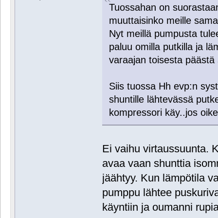
Tuossahan on suorastaan
muuttaisinko meille samal
Nyt meillä pumpusta tul
paluu omilla putkilla ja l
varaajan toisesta päästä
Siis tuossa Hh evp:n sy
shuntille lähtevässä putk
kompressori käy..jos oik
Ei vaihu virtaussuunta. 
avaa vaan shunttia isom
jäähtyy. Kun lämpötila v
pumppu lähtee puskurivar
käyntiin ja oumanni rupi