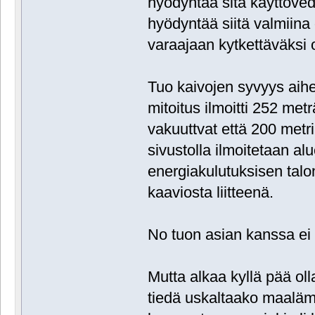
hyödyntää sitä käyttöve
hyödyntää siitä valmiina 
varaajaan kytkettäväksi 
Tuo kaivojen syvyys aih
mitoitus ilmoitti 252 meträ
vakuuttvat että 200 metri
sivustolla ilmoitetaan a
energiakulutuksisen talo
kaaviosta liitteenä.
No tuon asian kanssa ei ti
Mutta alkaa kyllä pää oll
tiedä uskaltaako maaläm