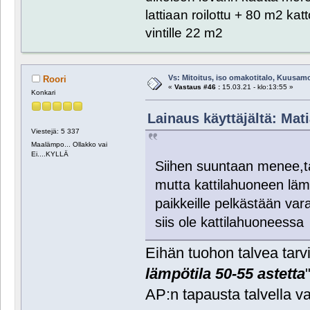
lattiaan roilottu + 80 m2 ka
vintille 22 m2
Vs: Mitoitus, iso omakotitalo, Kuusam
Roori
«
Vastaus #46 :
15.03.21 - klo:13:55 »
Konkari
Lainaus käyttäjältä: Mati
Viestejä: 5 337
Maalämpo... Ollakko vai
Ei....KYLLÄ
Siihen suuntaan menee,tal
mutta kattilahuoneen läm
paikkeille pelkästään va
siis ole kattilahuoneess
Eihän tuohon talvea tarvit
lämpötila 50-55 astetta
AP:n tapausta talvella va