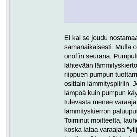
Ei kai se joudu nostama
samanaikaisesti. Mulla 
onoffin seurana. Pumpul
lähtevään lämmityskierto
riippuen pumpun tuotta
osittain lämmityspiirii
lämpöä kuin pumpun käyr
tulevasta menee varaaja
lämmityskierron paluuput
Toiminut moitteetta, lauho
koska lataa varaajaa "yli