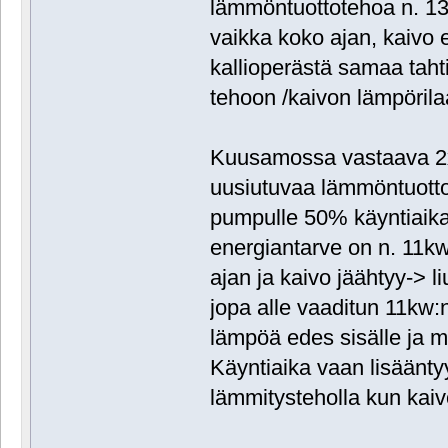
lämmöntuottotehoa n. 1
vaikka koko ajan, kaivo 
kallioperästä samaa tahti
tehoon /kaivon lämpöril
Kuusamossa vastaava 2x
uusiutuvaa lämmöntuotto
pumpulle 50% käyntiaika
energiantarve on n. 11
ajan ja kaivo jäähtyy-> 
jopa alle vaaditun 11kw:n t
lämpöä edes sisälle ja m
Käyntiaika vaan lisääntyy
lämmitysteholla kun kai