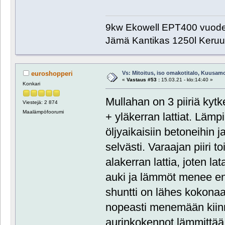
9kw Ekowell EPT400 vuode
Jämä Kantikas 1250l Keru
Vs: Mitoitus, iso omakotitalo, Kuusam
euroshopperi
«
Vastaus #53 :
15.03.21 - klo:14:40 »
Konkari
Mullahan on 3 piiriä kytke
Viestejä: 2 874
Maalämpöfoorumi
+ yläkerran lattiat. Lämp
öljyaikaisiin betoneihin
selvästi. Varaajan piiri t
alakerran lattia, joten 
auki ja lämmöt menee en
shuntti on lähes kokonaa
nopeasti menemään kiinn
aurinkokennot lämmittää 