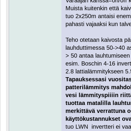
Varaajan kanssa=on/off 
Muista kuitenkin että kai
tuo 2x250m antaisi enemm
pahasti vajaaksi kun talvel
Teho otetaan kaivosta pä
lauhduttimessa 50->40 ast
> 50 antaa lauhtumiseen 
esim. Boschin 4-16 inver
2.8 lattialämmitykseen 5.55
Tapauksessasi vuositaso
patterilämmitys mahdol
vesi lämmityspiiiin riit
tuottaa matalilla lauht
merkittävä verrattuna o
käyttökustannukset ova
tuo LWN invertteri ei vaa