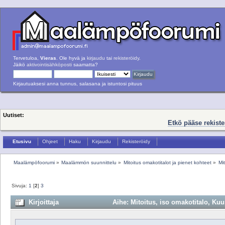
Tervetuloa,
Vieras
. Ole hyvä ja
kirjaudu
tai
rekisteröidy
.
Jäikö
aktivointisähköposti
saamatta?
Kirjautuaksesi anna tunnus, salasana ja istuntosi pituus
Uutiset:
Etkö pääse rekist
Etusivu
Ohjeet
Haku
Kirjaudu
Rekisteröidy
Maalämpöfoorumi
»
Maalämmön suunnittelu
»
Mitoitus omakotitalot ja pienet kohteet
»
Mi
Sivuja:
1
[
2
]
3
Kirjoittaja
Aihe: Mitoitus, iso omakotitalo, Ku