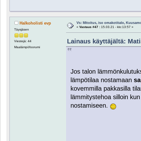
Vs: Mitoitus, iso omakotitalo, Kuusam
Halkoholisti evp
«
Vastaus #47 :
15.03.21 - klo:13:57 »
Täysjäsen
Lainaus käyttäjältä: Mati
Viestejä: 44
Maalämpöfoorumi
Jos talon lämmönkulutuks
lämpötilaa nostamaan
sa
kovemmilla pakkasilla tila
lämmitystehoa silloin ku
nostamiseen.