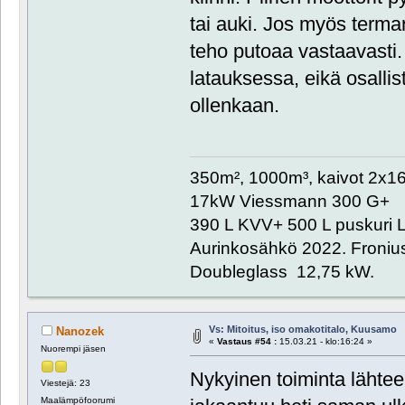
tai auki. Jos myös terma
teho putoaa vastaavasti.
latauksessa, eikä osalli
ollenkaan.
350m², 1000m³, kaivot 2x
17kW Viessmann 300 G+
390 L KVV+ 500 L puskuri L
Aurinkosähkö 2022. Froniu
Doubleglass 12,75 kW.
Vs: Mitoitus, iso omakotitalo, Kuusamo
Nanozek
«
Vastaus #54 :
15.03.21 - klo:16:24 »
Nuorempi jäsen
Nykyinen toiminta lähtee 
Viestejä: 23
Maalämpöfoorumi