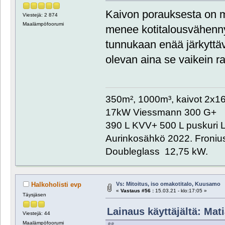
Kaivon porauksesta on m
Viestejä: 2 874
Maalämpöfoorumi
menee kotitalousvähenny
tunnukaan enää järkyttä
olevan aina se vaikein r
350m², 1000m³, kaivot 2x
17kW Viessmann 300 G+
390 L KVV+ 500 L puskuri L
Aurinkosähkö 2022. Froniu
Doubleglass 12,75 kW.
Vs: Mitoitus, iso omakotitalo, Kuusamo
Halkoholisti evp
«
Vastaus #56 :
15.03.21 - klo:17:05 »
Täysjäsen
Lainaus käyttäjältä: Mati
Viestejä: 44
Maalämpöfoorumi