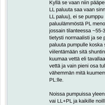
Kyllä se vaan niin pääp
LL paluuta saa vaan sinn
LL paluu), ei se pumppu
paluulämmöstä PL menolä
jossain tilanteessa ~55-
tietysti normaalisti ja se
paluuta pumpulle koska 
viilentämään sitä shunti
kuumaa vettä eli tavallaa
vettä ja vain pieni osa t
vähemmän mitä kuumem
PL:lle.
Noissa pumpuissa yleens
vai LL+PL ja kaikille noi