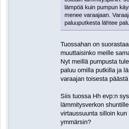
lämpöä kuin pumpun käyr
menee varaajaan. Varaaj
paluuputkesta lähtee pal
Tuossahan on suorastaan
muuttaisinko meille samal
Nyt meillä pumpusta tul
paluu omilla putkilla ja 
varaajan toisesta pääst
Siis tuossa Hh evp:n sy
lämmitysverkon shuntill
virtaussuunta silloin kun
ymmärsin?