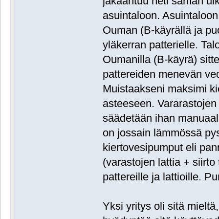
jakaantuu heti saman ulk
asuintaloon. Asuintaloo
Ouman (B-käyrällä ja pu
yläkerran patterielle. Tal
Oumanilla (B-käyrä) sitte
pattereiden menevän ved
Muistaakseni maksimi ki
asteeseen. Vararastojen
säädetään ihan manuaalis
on jossain lämmössä pysyn
kiertovesipumput eli p
(varastojen lattia + siirt
pattereille ja lattioille. 
Yksi yritys oli sitä mielt