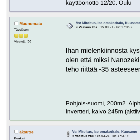
käyttöönotto 12/20, Oulu
Vs: Mitoitus, iso omakotitalo, Kuusam
Maunomato
«
Vastaus #57 :
15.03.21 - klo:17:35 »
Täysjäsen
Viestejä: 56
Ihan mielenkiinnosta k
olen että miksi Nanozeki
teho riittää -35 asteeseen
Pohjois-suomi, 200m2. Al
Invertteri, kaivo 245m (aktii
Vs: Mitoitus, iso omakotitalo, Kuusamo
aksutre
«
Vastaus #58 :
15.03.21 - klo:17:37 »
Konkari