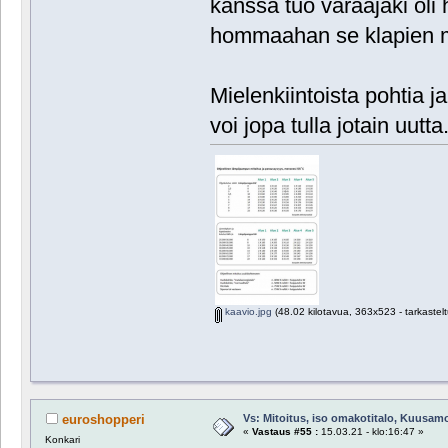
kanssa tuo varaajaki ol
hommaahan se klapien me
Mielenkiintoista pohtia ja 
voi jopa tulla jotain uutta.
kaavio.jpg
(48.02 kilotavua, 363x523 - tarkastelt
Vs: Mitoitus, iso omakotitalo, Kuusam
euroshopperi
«
Vastaus #55 :
15.03.21 - klo:16:47 »
Konkari