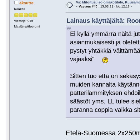
Vs: Mitoitus, iso omakotitalo, Kuusam
aksutre
«
Vastaus #40 :
15.03.21 - klo:12:13 »
Konkari
Lainaus käyttäjältä: Roor
Viestejä: 916
Maalämpöfoorumi
Ei kyllä ymmärrä näitä jut
asianmukaisesti ja oletett
pystyt yhtäkkiä väittämä
vajaaksi"
Sitten tuo että on sekas
muiden kannalta käytännö
patterilämmityksen ehdoil
säästöt yms. LL tulee siel
paranna coppia vaikka sitä
Etelä-Suomessa 2x250m 