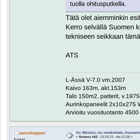
tuolla ohitusputkella.
Tätä olet aiemminkin esit
Kerro selvällä Suomen k
tekniseen seikkaan tämä
ATS
L-Ässä V-7.0 vm.2007
Kaivo 163m, akt.153m
Talo 150m2, patterit, v.1975
Aurinkopaneelit 2x10x275 
Arvioitu vuosituotanto 450
Vs: Mitoitus, iso omakotitalo, Kuusam
euroshopperi
«
Vastaus #42 :
15.03.21 - klo:12:28 »
Konkari