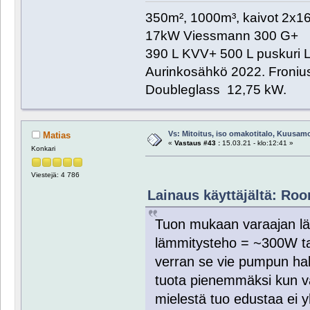
350m², 1000m³, kaivot 2x
17kW Viessmann 300 G+
390 L KVV+ 500 L puskuri L
Aurinkosähkö 2022. Froniu
Doubleglass 12,75 kW.
Vs: Mitoitus, iso omakotitalo, Kuusam
Matias
«
Vastaus #43 :
15.03.21 - klo:12:41 »
Konkari
Viestejä: 4 786
Lainaus käyttäjältä: Roor
Tuon mukaan varaajan l
lämmitysteho = ~300W talv
verran se vie pumpun haba
tuota pienemmäksi kun v
mielestä tuo edustaa ei 