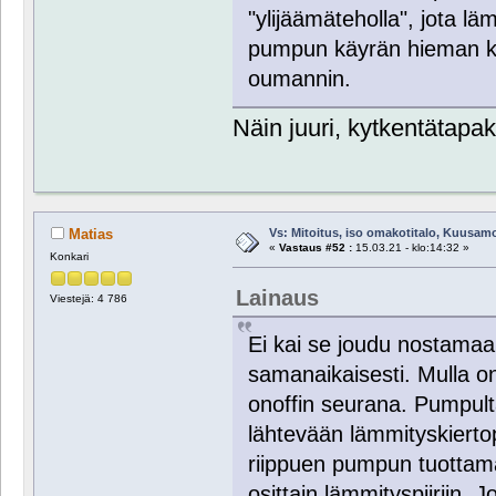
"ylijäämäteholla", jota lä
pumpun käyrän hieman k
oumannin.
Näin juuri, kytkentätapak
Vs: Mitoitus, iso omakotitalo, Kuusam
Matias
«
Vastaus #52 :
15.03.21 - klo:14:32 »
Konkari
Lainaus
Viestejä: 4 786
Ei kai se joudu nostamaa
samanaikaisesti. Mulla o
onoffin seurana. Pumpul
lähtevään lämmityskierto
riippuen pumpun tuottam
osittain lämmityspiiriin