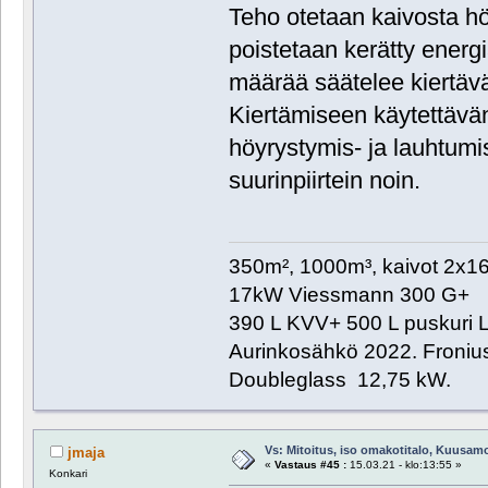
Teho otetaan kaivosta hö
poistetaan kerätty ener
määrää säätelee kiertä
Kiertämiseen käytettävä
höyrystymis- ja lauhtumis
suurinpiirtein noin.
350m², 1000m³, kaivot 2x
17kW Viessmann 300 G+
390 L KVV+ 500 L puskuri L
Aurinkosähkö 2022. Froniu
Doubleglass 12,75 kW.
Vs: Mitoitus, iso omakotitalo, Kuusam
jmaja
«
Vastaus #45 :
15.03.21 - klo:13:55 »
Konkari