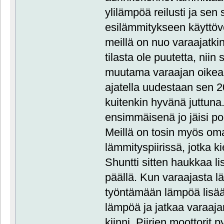
ylilämpöä reilusti ja sen
esilämmitykseen käyttöved
meillä on nuo varaajatki
tilasta ole puutetta, niin
muutama varaajan oikea k
ajatella uudestaan sen 2
kuitenkin hyvänä juttuna
ensimmäisenä jo jäisi po
Meillä on tosin myös o
lämmityspiirissä, jotka kie
Shuntti sitten haukkaa l
päällä. Kun varaajasta
työntämään lämpöä lisää 
lämpöä ja jatkaa varaaja
kiinni. Piirien moottorit py