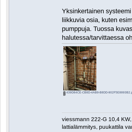
Yksinkertainen systeemi
liikkuvia osia, kuten esim 
pumppuja. Tuossa kuvassa
halutessa/tarvittaessa oh
439D84CE-CB8D-4AB9-B8DD-902F5E8893B2.j
viessmann 222-G 10,4 KW, 
lattialämmitys, puukattila var