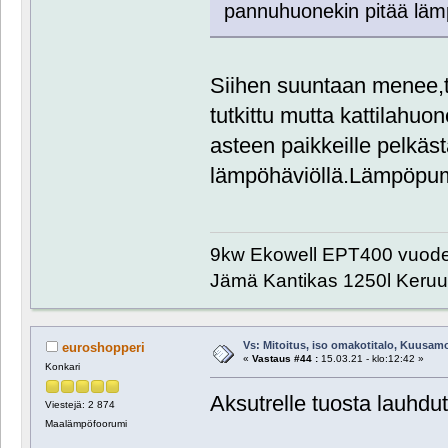
pannuhuonekin pitää lämpös
Siihen suuntaan menee,ta
tutkittu mutta kattilahuo
asteen paikkeille pelkäs
lämpöhäviöllä.Lämpöpum
9kw Ekowell EPT400 vuode
Jämä Kantikas 1250l Keru
Vs: Mitoitus, iso omakotitalo, Kuusam
euroshopperi
«
Vastaus #44 :
15.03.21 - klo:12:42 »
Konkari
Aksutrelle tuosta lauhdu
Viestejä: 2 874
Maalämpöfoorumi