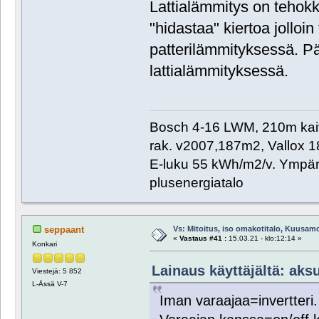
Lattialämmitys on tehok
"hidastaa" kiertoa jolloi
patterilämmityksessä. Pä
lattialämmityksessä.
Bosch 4-16 LWM, 210m kaivo,
rak. v2007,187m2, Vallox 
E-luku 55 kWh/m2/v. Ympäri
plusenergiatalo
Vs: Mitoitus, iso omakotitalo, Kuusam
seppaant
«
Vastaus #41 :
15.03.21 - klo:12:14 »
Konkari
Lainaus käyttäjältä: aksu
Viestejä: 5 852
L-Ässä V-7
Iman varaajaa=invertteri.