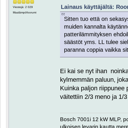
Lainaus käyttäjältä: Roor
Viestejä: 2 029
Maalämpöfoorumi
Sitten tuo että on sekas
muiden kannalta käytännö
patterilämmityksen ehdoil
säästöt yms. LL tulee siel
paranna coppia vaikka sitä
Ei kai se nyt ihan noin
kylmemmän paluun, joka
Kuinka paljon riippunee
väitettiin 2/3 meno ja 1/3
Bosch 7001i 12 kW MLP, poh
ulkoisen levarin kautta me