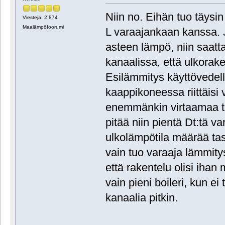
Niin no. Eihän tuo täysin
Viestejä: 2 874
Maalämpöfoorumi
L varaajankaan kanssa. Jo
asteen lämpö, niin saatt
kanaalissa, että ulkorake
Esilämmitys käyttövedell
kaappikoneessa riittäisi v
enemmänkin virtaamaa tarv
pitää niin pientä Dt:tä v
ulkolämpötila määrää tas
vain tuo varaaja lämmity
että rakentelu olisi iha
vain pieni boileri, kun ei 
kanaalia pitkin.