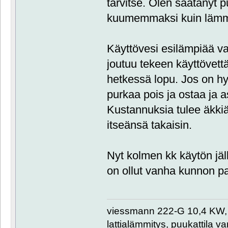
tarvitse. Olen säätänyt
kuumemmaksi kuin lämmi
Käyttövesi esilämpiää v
joutuu tekeen käyttövett
hetkessä lopu. Jos on hy
purkaa pois ja ostaa ja a
Kustannuksia tulee äkkiä
itseänsä takaisin.
Nyt kolmen kk käytön jä
on ollut vanha kunnon pa
viessmann 222-G 10,4 KW, 
lattialämmitys, puukattila var