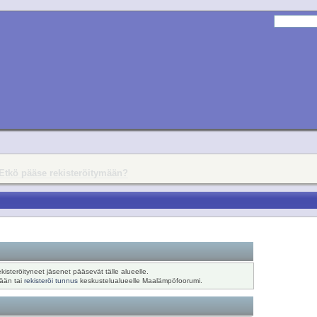
Etkö pääse rekisteröitymään?
ekisteröityneet jäsenet pääsevät tälle alueelle.
sään tai
rekisteröi tunnus
keskustelualueelle Maalämpöfoorumi.