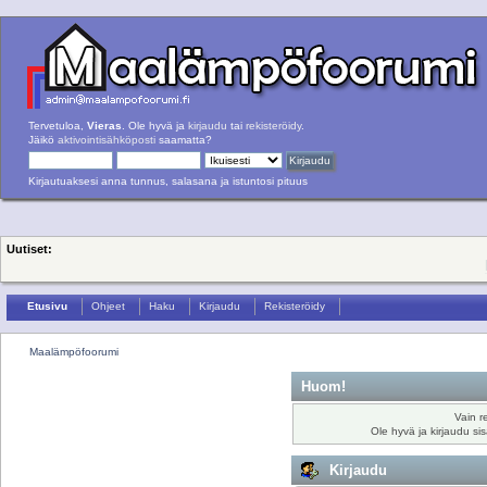
Tervetuloa,
Vieras
. Ole hyvä ja
kirjaudu
tai
rekisteröidy
.
Jäikö
aktivointisähköposti
saamatta?
Kirjautuaksesi anna tunnus, salasana ja istuntosi pituus
Uutiset:
Etusivu
Ohjeet
Haku
Kirjaudu
Rekisteröidy
Maalämpöfoorumi
Huom!
Vain r
Ole hyvä ja kirjaudu si
Kirjaudu