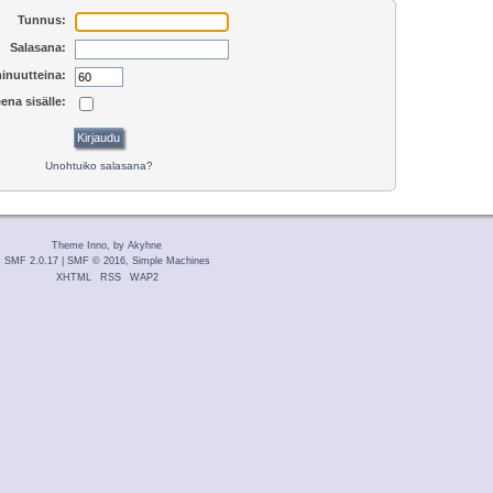
Tunnus:
Salasana:
inuutteina:
ena sisälle:
Unohtuiko salasana?
Theme Inno, by Akyhne
SMF 2.0.17
|
SMF © 2016
,
Simple Machines
XHTML
RSS
WAP2