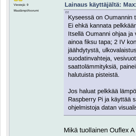
Lainaus käyttäjältä: Maxx
Viestejä: 9
Maalämpöfoorumi
Kyseessä on Oumannin tuo
Ei ehkä kannata pelkkää
Itsellä Oumanni ohjaa ja v
ainoa fiksu tapa; 2 IV kon
jäähdytystä, ulkovalaistu
suodatinvahteja, vesivuot
saattolämmityksiä, painei
halutuista pisteistä.
Jos haluat pelkkää lämpö
Raspberry Pi ja käyttä
ohjelmistoja datan visualis
Mikä tuollainen Ouflex A