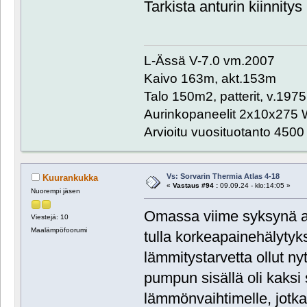
Tarkista anturin kiinnitys
L-Ässä V-7.0 vm.2007
Kaivo 163m, akt.153m
Talo 150m2, patterit, v.1975
Aurinkopaneelit 2x10x275 
Arvioitu vuosituotanto 450
Vs: Sorvarin Thermia Atlas 4-18
Kuurankukka
«
Vastaus #94 :
09.09.24 - klo:14:05 »
Nuorempi jäsen
Omassa viime syksynä a
Viestejä: 10
Maalämpöfoorumi
tulla korkeapainehälytyks
lämmitystarvetta ollut ny
pumpun sisällä oli kaksi 
lämmönvaihtimelle, jotka 