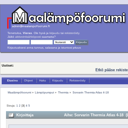
Tervetuloa,
Vieras
. Ole hyvä ja
kirjaudu
tai
rekisteröidy
.
Jäikö
aktivointisähköposti
saamatta?
Kirjautuaksesi anna tunnus, salasana ja istuntosi pituus
Uutiset:
Etkö pääse rekist
Etusivu
Ohjeet
Haku
Kirjaudu
Rekisteröidy
Maalämpöfoorumi
»
Lämpöpumput
»
Thermia
»
Sorvarin Thermia Atlas 4-18
Sivuja:
1
2
[
3
]
4
5
Kirjoittaja
Aihe: Sorvarin Thermia Atlas 4-18 (L