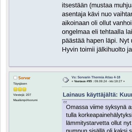
itsestään (mustaa muhj
asentaja kävi nuo vaiht
aikoinaan oli ollut vanh
ongelmaa eli tehtaalla la
päästää hapen läpi. Nyt u
Hyvin toimii jälkihuolto 
Vs: Sorvarin Thermia Atlas 4-18
Sorvar
«
Vastaus #95 :
09.09.24 - klo:18:27 »
Täysjäsen
Lainaus käyttäjältä: Kuu
Viestejä: 207
Maalämpöfoorumi
Omassa viime syksynä as
tulla korkeapainehälytyks
lämmitystarvetta ollut nyt
pumpun sisällä oli kaksi s