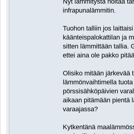
Nyt lämmitystä hoitaa ta
infrapunalämmitin.
Tuohon talliin jos laittai
käänteispalokattilan ja 
sitten lämmittään tallia. 
ettei aina ole pakko pit
Olisiko mitään järkevää 
lämmönvaihtimella tuota 
pörssisähköpäivien varal
aikaan pitämään pientä 
varaajassa?
Kytkentänä maalämmössä