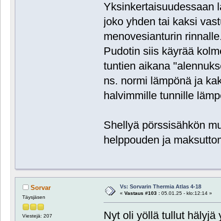
Yksinkertaisuudessaan l
joko yhden tai kaksi vas
menovesianturin rinnalle
Pudotin siis käyrää kolme
tuntien aikana "alennuks
ns. normi lämpönä ja kak
halvimmille tunnille lämp
Shellyä pörssisähkön muk
helppouden ja maksutto
Vs: Sorvarin Thermia Atlas 4-18
Sorvar
«
Vastaus #103 :
05.01.25 - klo:12:14 »
Täysjäsen
Nyt oli yöllä tullut hälyjä
Viestejä: 207