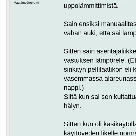
Maalämpöfoorumi
uppolämmittimistä.
Sain ensiksi manuaalites
vähän auki, että sai lämp
Sitten sain asentajaliikk
vastuksen lämpörele. (Et
sinkityn peltilaatikon el
vasemmassa alareunassa
nappi.)
Siitä kun sai sen kuitattu
hälyn.
Sitten kun oli käsikäytöl
käyttöveden likelle normaa