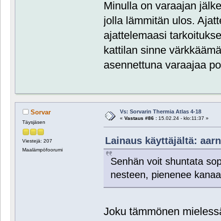
Minulla on varaajan jälke
jolla lämmitän ulos. Ajatt
ajattelemaasi tarkoitukse
kattilan sinne värkkäämä
asennettuna varaajaa poh
Vs: Sorvarin Thermia Atlas 4-18
Sorvar
«
Vastaus #86 :
15.02.24 - klo:11:37 »
Täysjäsen
Lainaus käyttäjältä: aarn
Viestejä: 207
Maalämpöfoorumi
Senhän voit shuntata sopiv
nesteen, pienenee kanaal
Joku tämmönen mielessä 