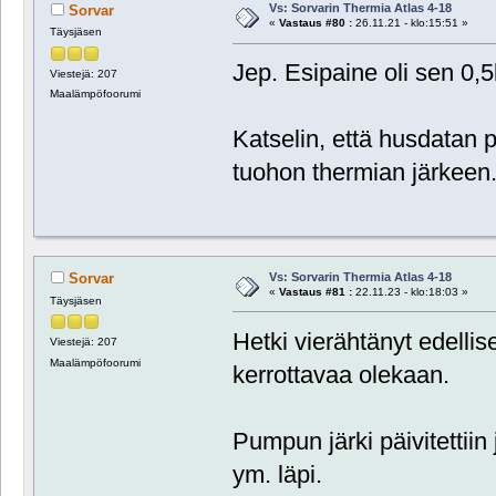
Vs: Sorvarin Thermia Atlas 4-18
Sorvar
«
Vastaus #80 :
26.11.21 - klo:15:51 »
Täysjäsen
Jep. Esipaine oli sen 0,5
Viestejä: 207
Maalämpöfoorumi
Katselin, että husdatan 
tuohon thermian järkeen.
Vs: Sorvarin Thermia Atlas 4-18
Sorvar
«
Vastaus #81 :
22.11.23 - klo:18:03 »
Täysjäsen
Hetki vierähtänyt edellis
Viestejä: 207
Maalämpöfoorumi
kerrottavaa olekaan.
Pumpun järki päivitettiin
ym. läpi.