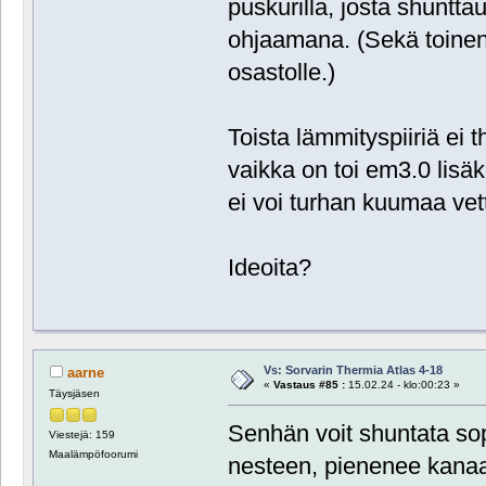
puskurilla, josta shuntta
ohjaamana. (Sekä toinen
osastolle.)
Toista lämmityspiiriä ei
vaikka on toi em3.0 lisäk
ei voi turhan kuumaa vet
Ideoita?
Vs: Sorvarin Thermia Atlas 4-18
aarne
«
Vastaus #85 :
15.02.24 - klo:00:23 »
Täysjäsen
Senhän voit shuntata sopi
Viestejä: 159
Maalämpöfoorumi
nesteen, pienenee kanaa