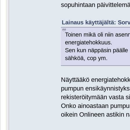
sopuhintaan päivittelemä
Lainaus käyttäjältä: Sorv
Toinen mikä oli niin asenn
energiatehokkuus.
Sen kun näppäsin päälle n
sähköä, cop ym.
Näyttääkö energiatehokku
pumpun ensikäynnistykse
rekisteröitymään vasta si
Onko ainoastaan pumpun 
oikein Onlineen astikin