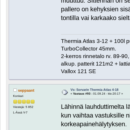
muuttuu. Sittenhän on se
pallero on kehyksien sis
tontilla vai karkaako sielt
Thermia Atlas 3-12 + 100l 
TurboCollector 45mm.
2-kerros rinnetalo rv. 89-9
alkup. patterit 121m2 + lat
Vallox 121 SE
Vs: Sorvarin Thermia Atlas 4-18
seppaant
«
Vastaus #93 :
01.09.24 - klo:20:17 »
Konkari
Lähinnä lauhduttimelta l
Viestejä: 5 852
L-Ässä V-7
kun vaihtaa vastuksille n
korkeapainehälytyksen.