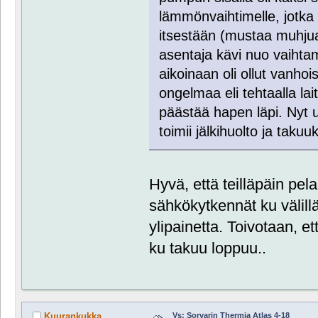
lämmönvaihtimelle, jotka 
itsestään (mustaa muhju
asentaja kävi nuo vaiht
aikoinaan oli ollut vanh
ongelmaa eli tehtaalla lai
päästää hapen läpi. Nyt u
toimii jälkihuolto ja taku
Hyvä, että teilläpäin pel
sähkökytkennät ku välillä 
ylipainetta. Toivotaan, e
ku takuu loppuu..
Vs: Sorvarin Thermia Atlas 4-18
Kuurankukka