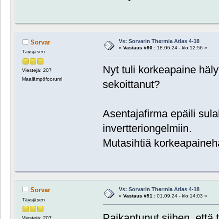
Vs: Sorvarin Thermia Atlas 4-18
Sorvar
«
Vastaus #90 :
18.06.24 - klo:12:56 »
Täysjäsen
Nyt tuli korkeapaine häl
Viestejä: 207
Maalämpöfoorumi
sekoittanut?
Asentajafirma epäili sula
invertteriongelmiin.
Mutasihtiä korkeapaineh
Vs: Sorvarin Thermia Atlas 4-18
Sorvar
«
Vastaus #91 :
01.09.24 - klo:14:03 »
Täysjäsen
Paikantunut siihen, että t
Viestejä: 207