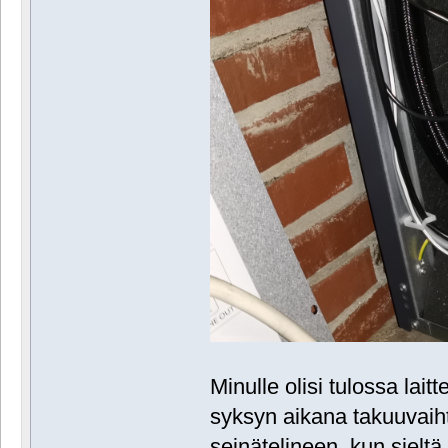
Minulle olisi tulossa lait
syksyn aikana takuuvaih
seinätelineen, kun sieltä