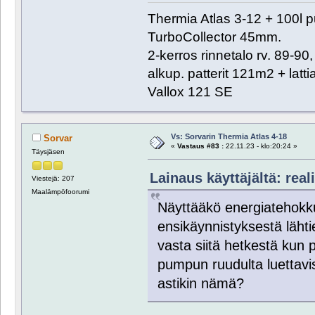
Thermia Atlas 3-12 + 100l 
TurboCollector 45mm.
2-kerros rinnetalo rv. 89-9
alkup. patterit 121m2 + lat
Vallox 121 SE
Vs: Sorvarin Thermia Atlas 4-18
Sorvar
«
Vastaus #83 :
22.11.23 - klo:20:24 »
Täysjäsen
Lainaus käyttäjältä: reali
Viestejä: 207
Maalämpöfoorumi
Näyttääkö energiatehokku
ensikäynnistyksestä lähti
vasta siitä hetkestä kun 
pumpun ruudulta luettavis
astikin nämä?