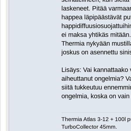
laskeneet. Pitää varmaan
happea läpipäästävät put
happidiffuusiosuojattuihi
ei maksa yhtikäs mitään
Thermia nykyään mustilla 
joskus on asennettu sinisi
Lisäys: Vai kannattaako 
aiheuttanut ongelmia? Vai
siitä tukkeutuu ennemmi
ongelmia, koska on vain 
Thermia Atlas 3-12 + 100l 
TurboCollector 45mm.