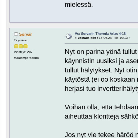
mielessä.
Vs: Sorvarin Thermia Atlas 4-18
Sorvar
«
Vastaus #89 :
16.06.24 - klo:10:13 »
Täysjäsen
Nyt on parina yönä tullut 
Viestejä: 207
Maalämpöfoorumi
käynnistin uusiksi ja ase
tullut hälytykset. Nyt otin
käytöstä (ei oo koskaan 
herjasi tuo invertterihäly
Voihan olla, että tehdään
aiheuttaa klontteja sähk
Jos nyt vie tekee häröö ni