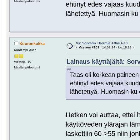
Maalämpöfoorumi
ehtinyt edes vajaas kuud
lähetettyä. Huomasin ku
Vs: Sorvarin Thermia Atlas 4-18
Kuurankukka
«
Vastaus #101 :
14.09.24 - klo:18:29 »
Nuorempi jäsen
Lainaus käyttäjältä: Sorv
Viestejä: 10
Maalämpöfoorumi
Taas oli korkean paineen h
ehtinyt edes vajaas kuud
lähetettyä. Huomasin ku
Hetken voi auttaa, ettei
käyttöveden ylärajan läm
laskettiin 60->55 niin jo