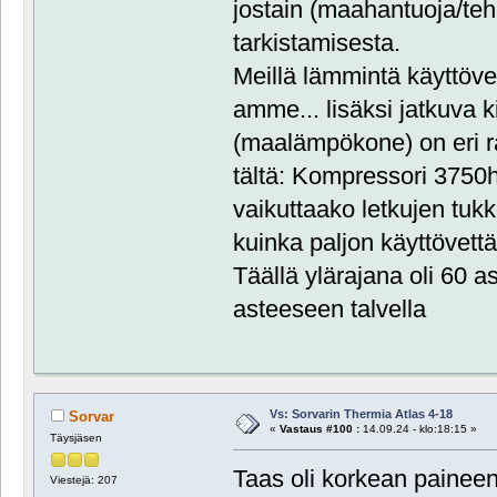
jostain (maahantuoja/teh
tarkistamisesta.
Meillä lämmintä käyttöve
amme... lisäksi jatkuva 
(maalämpökone) on eri r
tältä: Kompressori 3750h
vaikuttaako letkujen tuk
kuinka paljon käyttövett
Täällä ylärajana oli 60 as
asteeseen talvella
Vs: Sorvarin Thermia Atlas 4-18
Sorvar
«
Vastaus #100 :
14.09.24 - klo:18:15 »
Täysjäsen
Taas oli korkean paineen 
Viestejä: 207