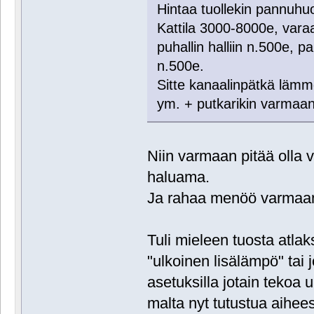
Hintaa tuollekin pannuhuone
Kattila 3000-8000e, vara
puhallin halliin n.500e, 
n.500e.
Sitte kanaalinpätkä lämm
ym. + putkarikin varmaan 
Niin varmaan pitää oll
haluama.
Ja rahaa menöö varmaan 
Tuli mieleen tuosta atlak
"ulkoinen lisälämpö" tai j
asetuksilla jotain tekoa 
malta nyt tutustua aihees