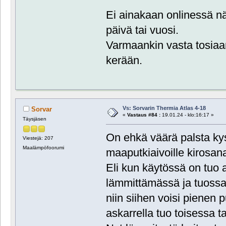
Ei ainakaan onlinessä nä
päivä tai vuosi.
Varmaankin vasta tosiaan
kerään.
Vs: Sorvarin Thermia Atlas 4-18
Sorvar
«
Vastaus #84 :
19.01.24 - klo:16:17 »
Täysjäsen
On ehkä väärä palsta kys
Viestejä: 207
Maalämpöfoorumi
maaputkiaivoille kirosana
Eli kun käytössä on tuo a
lämmittämässä ja tuossa 
niin siihen voisi pienen p
askarrella tuo toisessa 