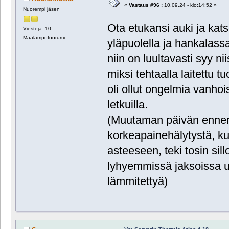
«
Vastaus #96 :
10.09.24 - klo:14:52 »
Nuorempi jäsen
Ota etukansi auki ja kat
Viestejä: 10
Maalämpöfoorumi
yläpuolella ja hankalassa
niin on luultavasti syy ni
miksi tehtaalla laitettu 
oli ollut ongelmia vanhoi
letkuilla.
(Muutaman päivän ennen 
korkeapainehälytystä, ku
asteeseen, teki tosin sil
lyhyemmissä jaksoissa u
lämmitettyä)