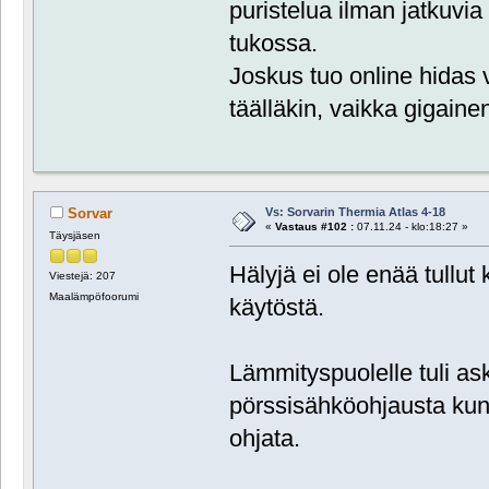
puristelua ilman jatkuvia h
tukossa.
Joskus tuo online hidas v
täälläkin, vaikka gigaine
Vs: Sorvarin Thermia Atlas 4-18
Sorvar
«
Vastaus #102 :
07.11.24 - klo:18:27 »
Täysjäsen
Hälyjä ei ole enää tullu
Viestejä: 207
Maalämpöfoorumi
käytöstä.
Lämmityspuolelle tuli ask
pörssisähköohjausta kun
ohjata.