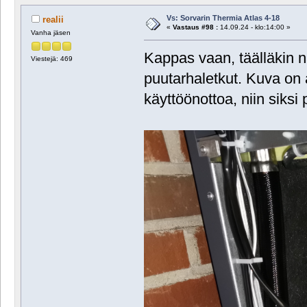
Vs: Sorvarin Thermia Atlas 4-18
realii
«
Vastaus #98 :
14.09.24 - klo:14:00 »
Vanha jäsen
Kappas vaan, täälläkin nä
Viestejä: 469
puutarhaletkut. Kuva o
käyttöönottoa, niin siksi 