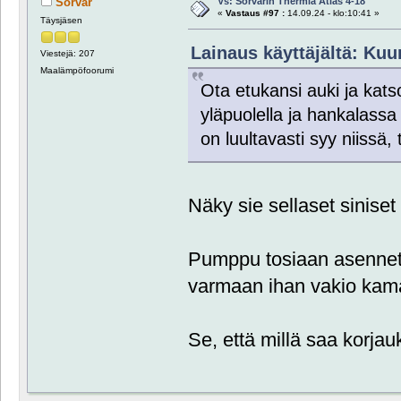
Vs: Sorvarin Thermia Atlas 4-18
Sorvar
«
Vastaus #97 :
14.09.24 - klo:10:41 »
Täysjäsen
Lainaus käyttäjältä: Kuu
Viestejä: 207
Maalämpöfoorumi
Ota etukansi auki ja kats
yläpuolella ja hankalassa 
on luultavasti syy niissä,
Näky sie sellaset siniset
Pumppu tosiaan asennett
varmaan ihan vakio kamaa
Se, että millä saa korjau