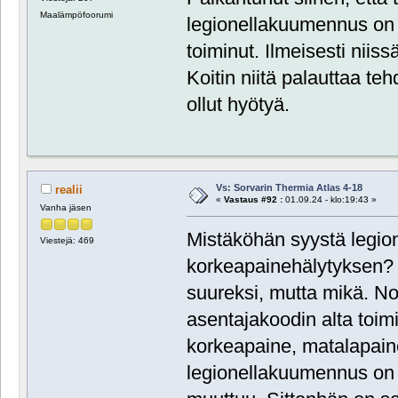
Maalämpöfoorumi
legionellakuumennus on p
toiminut. Ilmeisesti niiss
Koitin niitä palauttaa te
ollut hyötyä.
Vs: Sorvarin Thermia Atlas 4-18
realii
«
Vastaus #92 :
01.09.24 - klo:19:43 »
Vanha jäsen
Mistäköhän syystä legio
Viestejä: 469
korkeapainehälytyksen? J
suureksi, mutta mikä. Noi
asentajakoodin alta toim
korkeapaine, matalapaine
legionellakuumennus on p