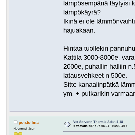
lämpösempänä täytyisi 
lämpökäyrä?
Ikinä ei ole lämmönvaihti
hajuakaan.
Hintaa tuollekin pannuhuon
Kattila 3000-8000e, vara
2000e, puhallin halliin n
latausvehkeet n.500e.
Sitte kanaalinpätkä lämm
ym. + putkarikin varmaan
Vs: Sorvarin Thermia Atlas 4-18
poistoilma
«
Vastaus #87 :
06.06.24 - klo:02:40 »
Nuorempi jäsen