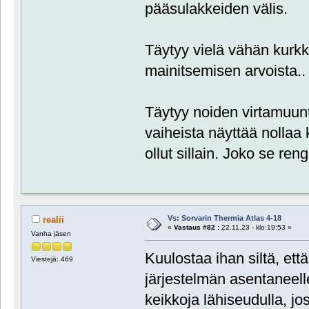
pääsulakkeiden välis.
Täytyy vielä vähän kurkk
mainitsemisen arvoista..
Täytyy noiden virtamuunt
vaiheista näyttää nollaa
ollut sillain. Joko se re
Vs: Sorvarin Thermia Atlas 4-18
realii
«
Vastaus #82 :
22.11.23 - klo:19:53 »
Vanha jäsen
Kuulostaa ihan siltä, että
Viestejä: 469
järjestelmän asentaneelle
keikkoja lähiseudulla, jos