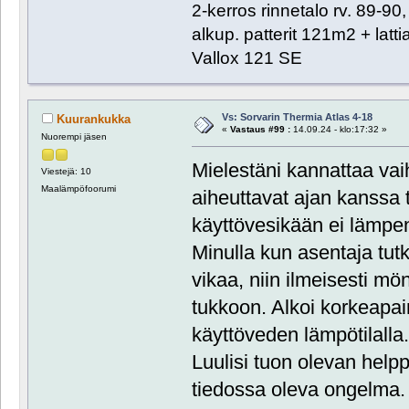
2-kerros rinnetalo rv. 89-9
alkup. patterit 121m2 + lat
Vallox 121 SE
Vs: Sorvarin Thermia Atlas 4-18
Kuurankukka
«
Vastaus #99 :
14.09.24 - klo:17:32 »
Nuorempi jäsen
Mielestäni kannattaa va
Viestejä: 10
Maalämpöfoorumi
aiheuttavat ajan kanssa 
käyttövesikään ei lämpen
Minulla kun asentaja tutki
vikaa, niin ilmeisesti mö
tukkoon. Alkoi korkeapai
käyttöveden lämpötilalla
Luulisi tuon olevan hel
tiedossa oleva ongelma.