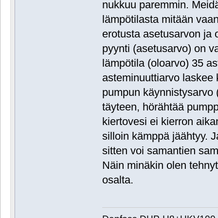
nukkuu paremmin. Meidä
lämpötilasta mitään vaan
erotusta asetusarvon ja o
pyynti (asetusarvo) on v
lämpötila (oloarvo) 35 as
asteminuuttiarvo laskee 
pumpun käynnistysarvo (
täyteen, hörähtää pumppu
kiertovesi ei kierron aik
silloin kämppä jäähtyy. J
sitten voi samantien sa
Näin minäkin olen tehny
osalta.