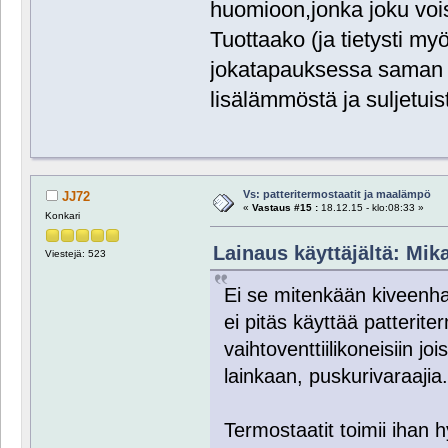
huomioon,jonka joku voisi 
Tuottaako (ja tietysti m
jokatapauksessa saman 
lisälämmöstä ja suljetuis
Vs: patteritermostaatit ja maalämpö
JJ72
«
Vastaus #15 :
18.12.15 - klo:08:33 »
Konkari
Lainaus käyttäjältä: Mika
Viestejä: 523
Ei se mitenkään kiveenh
ei pitäs käyttää patterite
vaihtoventtiilikoneisiin joi
lainkaan, puskurivaraajia
Termostaatit toimii ihan h