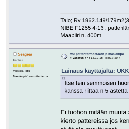
Talo; Rv 1962.149/179m2(
NIBE F1255 4-16 , patteril
Maapiiri n. 400m
Vs: patteritermostaatit ja maalämpö
Seagear
«
Vastaus #7 :
13.12.15 - klo:18:49 »
Konkari
Lainaus käyttäjältä: UKK 
Viestejä: 885
Maalämpöfoorumilta tietoa
Itse tein semmoisen hu
kanssa riittää n 5 astetta
Ei tuohon mitään muuta s
kierto pattereissa jos ker