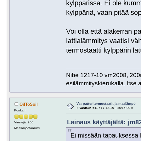
kylppärissä. Ei ole kumm
kylppäriä, vaan pitää so
Voi olla että alakerran pa
lattialämmitys vaatisi v
termostaatti kylppärin lat
Nibe 1217-10 vm2008, 200m
esilämmityskierukalla. Itse
Vs: patteritermostaatit ja maalämpö
OilToSoil
«
Vastaus #11 :
17.12.15 - klo:16:00 »
Konkari
Lainaus käyttäjältä: jm82
Viestejä: 906
Maalämpöfoorumi
Ei missään tapauksessa k