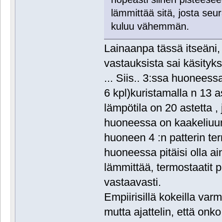
lämmittää sitä, josta seu
kuluu vähemmän.
Lainaanpa tässä itseäni,
vastauksista sai käsityks
... Siis.. 3:ssa huoneess
6 kpl)kuristamalla n 13 
lämpötila on 20 astetta , 
huoneessa on kaakeliuuni
huoneen 4 :n patterin ter
huoneessa pitäisi olla ai
lämmittää, termostaatit 
vastaavasti.
Empiirisillä kokeilla va
mutta ajattelin, että onko