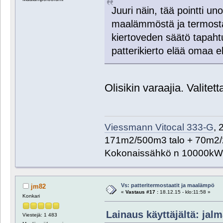
Juuri näin, tää pointti 
maalämmöstä ja termostaa
kiertoveden säätö tapahtu
patterikierto elää omaa
Olisikin varaajia. Valitet
Viessmann Vitocal 333-G
, 
171m2/500m3 talo + 70m2/
Kokonaissähkö n 10000kW
Vs: patteritermostaatit ja maalämpö
jm82
«
Vastaus #17 :
18.12.15 - klo:11:58 »
Konkari
Lainaus käyttäjältä: jalm
Viestejä: 1 483