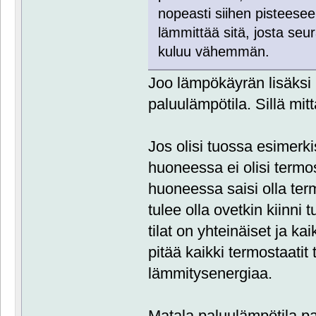
nopeasti siihen pisteesee
lämmittää sitä, josta seu
kuluu vähemmän.
Joo lämpökäyrän lisäksi
paluulämpötila. Sillä mit
Jos olisi tuossa esimerki
huoneessa ei olisi termo
huoneessa saisi olla ter
tulee olla ovetkin kiinni
tilat on yhteinäiset ja kai
pitää kaikki termostaatit 
lämmitysenergiaa.
Matala paluulämpötila par