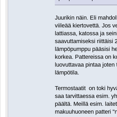
Juurikin näin. Eli mahdo
viileää kiertovettä. Jos v
lattiassa, katossa ja se
saavuttamiseksi riittäisi 
lämpöpumppu pääsisi hel
korkea. Pattereissa on 
luovuttavaa pintaa joten
lämpötila.
Termostaatit on toki hyv
saa tarvittaessa esim. 
päältä. Meillä esim. laitet
makuuhuoneen patteri "n