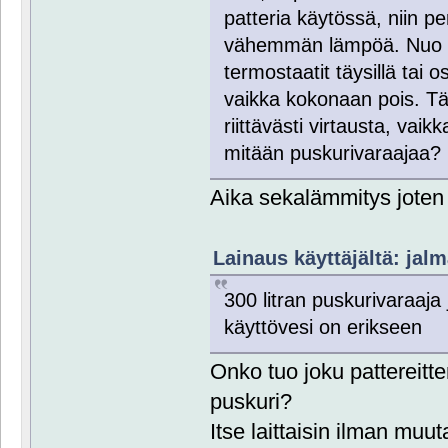
patteria käytössä, niin pe
vähemmän lämpöä. Nuo lop
termostaatit täysillä tai o
vaikka kokonaan pois. T
riittävästi virtausta, vaik
mitään puskurivaraajaa?
Aika sekalämmitys joten t
Lainaus käyttäjältä: jalm
300 litran puskurivaraaja 
käyttövesi on erikseen
Onko tuo joku pattereit
puskuri?
Itse laittaisin ilman muut