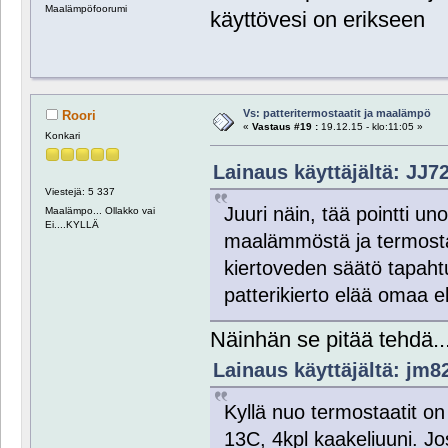
Maalämpöfoorumi
käyttövesi on erikseen
Vs: patteritermostaatit ja maalämpö
Roori
«
Vastaus #19 :
19.12.15 - klo:11:05 »
Konkari
Lainaus käyttäjältä: JJ72
Viestejä: 5 337
Juuri näin, tää pointti 
Maalämpo... Ollakko vai
Ei....KYLLÄ
maalämmöstä ja termostaa
kiertoveden säätö tapahtu
patterikierto elää omaa
Näinhän se pitää tehdä..
Lainaus käyttäjältä: jm82
Kyllä nuo termostaatit on
13C, 4kpl kaakeliuuni. Jo