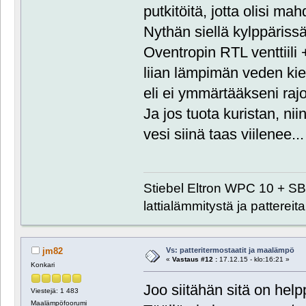
putkitöitä, jotta olisi mah
Nythän siellä kylppärissä
Oventropin RTL venttiili 
liian lämpimän veden kier
eli ei ymmärtääkseni rajoi
Ja jos tuota kuristan, ni
vesi siinä taas viilenee...
Stiebel Eltron WPC 10 + SB
lattialämmitystä ja pattereita
Vs: patteritermostaatit ja maalämpö
jm82
«
Vastaus #12 :
17.12.15 - klo:16:21 »
Konkari
Joo siitähän sitä on hel
Viestejä: 1 483
Maalämpöfoorumi