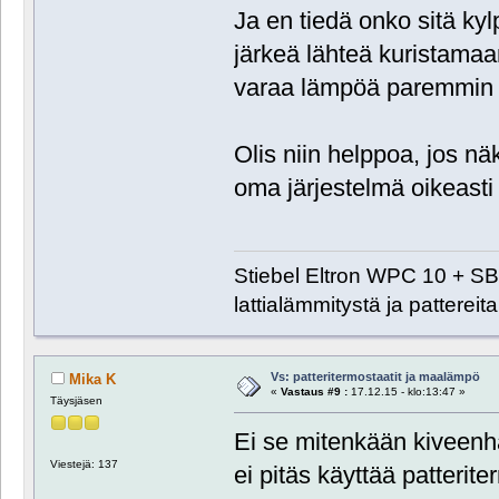
Ja en tiedä onko sitä kylp
järkeä lähteä kuristamaan
varaa lämpöä paremmin it
Olis niin helppoa, jos näk
oma järjestelmä oikeasti 
Stiebel Eltron WPC 10 + SB
lattialämmitystä ja pattereita
Vs: patteritermostaatit ja maalämpö
Mika K
«
Vastaus #9 :
17.12.15 - klo:13:47 »
Täysjäsen
Ei se mitenkään kiveen
Viestejä: 137
ei pitäs käyttää patterite