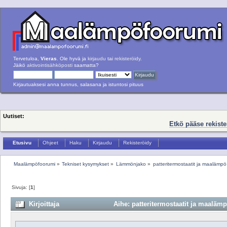
Tervetuloa,
Vieras
. Ole hyvä ja
kirjaudu
tai
rekisteröidy
.
Jäikö
aktivointisähköposti
saamatta?
Kirjautuaksesi anna tunnus, salasana ja istuntosi pituus
Uutiset:
Etkö pääse rekist
Etusivu
Ohjeet
Haku
Kirjaudu
Rekisteröidy
Maalämpöfoorumi
»
Tekniset kysymykset
»
Lämmönjako
»
patteritermostaatit ja maalämpö
Sivuja: [
1
]
Kirjoittaja
Aihe: patteritermostaatit ja maalämp