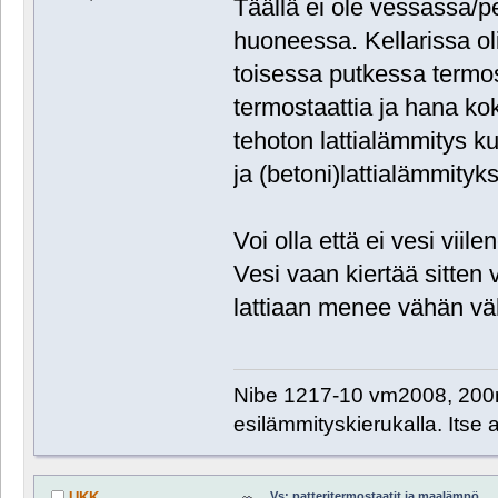
Täällä ei ole vessassa/
huoneessa. Kellarissa ol
toisessa putkessa termos
termostaattia ja hana ko
tehoton lattialämmitys k
ja (betoni)lattialämmityks
Voi olla että ei vesi vii
Vesi vaan kiertää sitten 
lattiaan menee vähän v
Nibe 1217-10 vm2008, 200m
esilämmityskierukalla. Itse
Vs: patteritermostaatit ja maalämpö
UKK