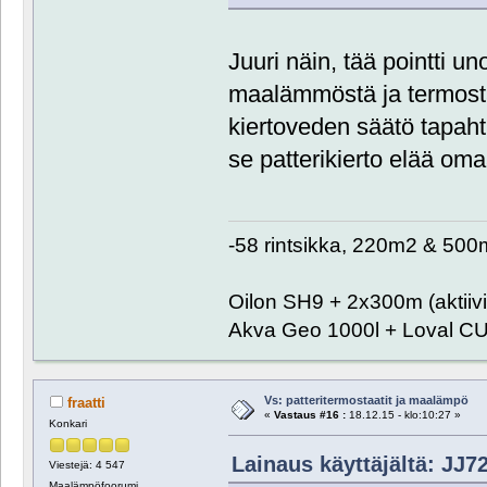
Juuri näin, tää pointti 
maalämmöstä ja termostaa
kiertoveden säätö tapaht
se patterikierto elää o
-58 rintsikka, 220m2 & 500
Oilon SH9 + 2x300m (aktii
Akva Geo 1000l + Loval C
Vs: patteritermostaatit ja maalämpö
fraatti
«
Vastaus #16 :
18.12.15 - klo:10:27 »
Konkari
Lainaus käyttäjältä: JJ72
Viestejä: 4 547
Maalämpöfoorumi