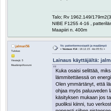
Talo; Rv 1962.149/179m2(
NIBE F1255 4-16 , patteril
Maapiiri n. 400m
Vs: patteritermostaatit ja maalämpö
jalmari56
«
Vastaus #14 :
18.12.15 - klo:05:51 »
Tulokas
Lainaus käyttäjältä: jalm
Viestejä: 5
Maalämpöfoorumi
Kuka osaisi selittää, mik
lämmitettäessä on energiat
Olen ymmärtänyt, että l
ohjaa myös paluuveden läm
käsityksen mukaan jos tal
puoliksi kiinni, tuo verko
nopeasti siihen pisteesee