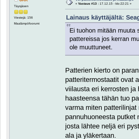
«
Vastaus #13 :
17.12.15 - klo:22:21 »
Täysjäsen
Lainaus käyttäjältä: Seag
Viestejä: 156
Maalämpöfoorumi
Ei tuohon mitään muuta se
pattereissa jos kerran muu
ole muuttuneet.
Patterien kierto on paran
patteritermostaatit ovat 
viilausta eri kerrosten 
haasteensa tähän tuo pat
varma miten patterilinja
pannuhuoneesta putket 
josta lähtee neljä eri py
ala ja yläkertaan.