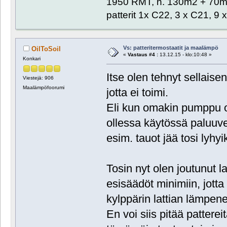
1950 RMT, n. 130m2 + 70m2
patterit 1x C22, 3 x C21, 9
Vs: patteritermostaatit ja maalämpö
OilToSoil
«
Vastaus #4 :
13.12.15 - klo:10:48 »
Konkari
Itse olen tehnyt sellaise
Viestejä: 906
Maalämpöfoorumi
jotta ei toimi.
Eli kun omakin pumppu on
ollessa käytössä paluuves
esim. tauot jää tosi lyhyik
Tosin nyt olen joutunut l
esisäädöt minimiin, jot
kylppärin lattian lämpen
En voi siis pitää patterei