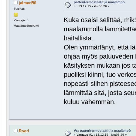
patteritermostaatit ja maalämpö
jalmari56
«
:
13.12.15 - klo:06:29 »
Tulokas
Kuka osaisi selittää, mik
Viestejä: 5
Maalämpöfoorumi
maalämmöllä lämmitettäe
haitallista.
Olen ymmärtänyt, että l
ohjaa myös paluuveden lä
käsityksen mukaan jos ta
puoliksi kiinni, tuo verko
nopeasti siihen pisteese
lämmittää sitä, josta seu
kuluu vähemmän.
Vs: patteritermostaatit ja maalämpö
Roori
«
Vastaus #1 :
13.12.15 - klo:08:26 »