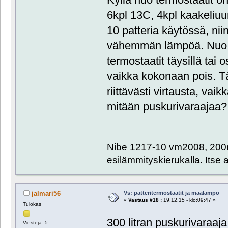
6kpl 13C, 4kpl kaakeliuun
10 patteria käytössä, nii
vähemmän lämpöä. Nuo lop
termostaatit täysillä tai 
vaikka kokonaan pois. 
riittävästi virtausta, vaik
mitään puskurivaraajaa?
Nibe 1217-10 vm2008, 200m
esilämmityskierukalla. Itse
Vs: patteritermostaatit ja maalämpö
jalmari56
«
Vastaus #18 :
19.12.15 - klo:09:47 »
Tulokas
300 litran puskurivaraaja 
Viestejä: 5