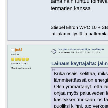
tämä näin tuntuu toimiv
termarien kanssa.
Stiebel Eltron WPC 10 + SB
lattialämmitystä ja pattereita
Vs: patteritermostaatit ja maalämpö
jm82
«
Vastaus #5 :
13.12.15 - klo:11:19 »
Konkari
Lainaus käyttäjältä: jalm
Viestejä: 1 483
Maalämpöfoorumi
Kuka osaisi selittää, mik
lämmitettäessä on energiat
Olen ymmärtänyt, että l
ohjaa myös paluuveden läm
käsityksen mukaan jos tal
puoliksi kiinni, tuo verko