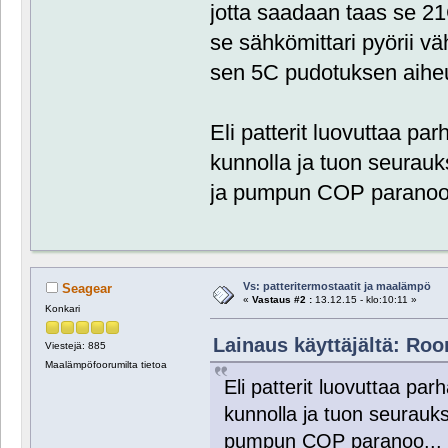
jotta saadaan taas se 2
se sähkömittari pyörii
sen 5C pudotuksen aihe
Eli patterit luovuttaa par
kunnolla ja tuon seurau
ja pumpun COP paranoo.
Vs: patteritermostaatit ja maalämpö
Seagear
«
Vastaus #2 :
13.12.15 - klo:10:11 »
Konkari
Lainaus käyttäjältä: Roor
Viestejä: 885
Maalämpöfoorumilta tietoa
Eli patterit luovuttaa par
kunnolla ja tuon seurauk
pumpun COP paranoo...