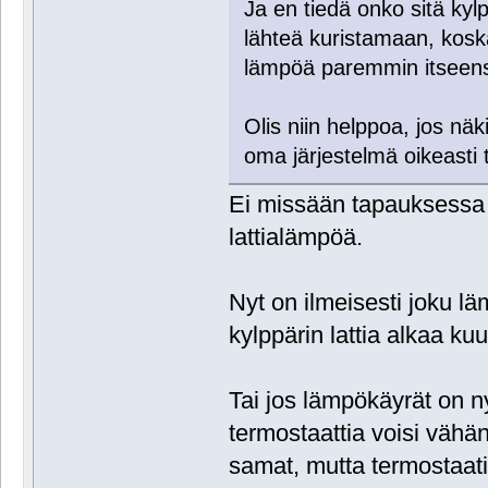
Ja en tiedä onko sitä kylp
lähteä kuristamaan, koska
lämpöä paremmin itseensä
Olis niin helppoa, jos näki
oma järjestelmä oikeasti t
Ei missään tapauksessa 
lattialämpöä.
Nyt on ilmeisesti joku l
kylppärin lattia alkaa k
Tai jos lämpökäyrät on nyt
termostaattia voisi vähä
samat, mutta termostaatil