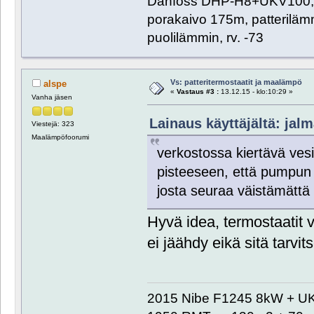
Danfoss DHP-H8+UKV100
porakaivo 175m, patteriläm
puolilämmin, rv. -73
Vs: patteritermostaatit ja maalämpö
alspe
«
Vastaus #3 :
13.12.15 - klo:10:29 »
Vanha jäsen
Lainaus käyttäjältä: jalm
Viestejä: 323
Maalämpöfoorumi
verkostossa kiertävä vesi
pisteeseen, että pumpun p
josta seuraa väistämättä
Hyvä idea, termostaatit v
ei jäähdy eikä sitä tarvit
2015 Nibe F1245 8kW + U