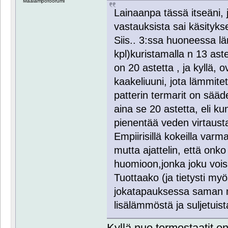
Maalämpöfoorumi
Lainaanpa tässä itseäni,
vastauksista sai käsitykse
Siis.. 3:ssa huoneessa lä
kpl)kuristamalla n 13 as
on 20 astetta , ja kyllä,
kaakeliuuni, jota lämmite
patterin termarit on sääde
aina se 20 astetta, eli ku
pienentää veden virtaust
Empiirisillä kokeilla var
mutta ajattelin, että onko
huomioon,jonka joku voisi 
Tuottaako (ja tietysti m
jokatapauksessa saman m
lisälämmöstä ja suljetuist
Kyllä nuo termostaatit on