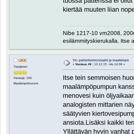
tuossa patterissa ei ollu
kiertää muuten liian nope
Nibe 1217-10 vm2008, 200m
esilämmityskierukalla. Itse
Vs: patteritermostaatit ja maalämpö
UKK
«
Vastaus #6 :
13.12.15 - klo:14:38 »
Täysjäsen
Itse tein semmoisen huo
Viestejä: 156
Maalämpöfoorumi
maalämpöpumpun kanssa r
menovesi kuin öljyaikaa
analogisten mittarien n
säätyvien kiertovesipum
ansiota.Lisäksi kaikki te
Yllättävän hyvin vanhat p