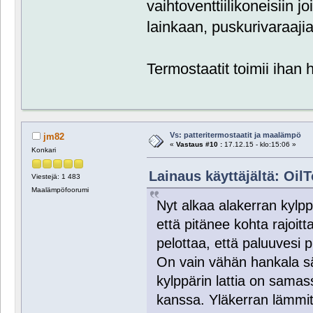
vaihtoventtiilikoneisiin jo
lainkaan, puskurivaraajia
Termostaatit toimii ihan h
Vs: patteritermostaatit ja maalämpö
jm82
«
Vastaus #10 :
17.12.15 - klo:15:06 »
Konkari
Lainaus käyttäjältä: OilT
Viestejä: 1 483
Maalämpöfoorumi
Nyt alkaa alakerran kylp
että pitänee kohta rajoitt
pelottaa, että paluuvesi pu
On vain vähän hankala sä
kylppärin lattia on samas
kanssa. Yläkerran lämmit