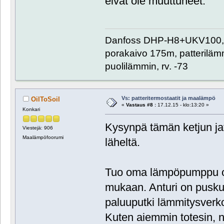
eivät ole muuttuneet.
Danfoss DHP-H8+UKV100
porakaivo 175m, patteriläm
puolilämmin, rv. -73
Vs: patteritermostaatit ja maalämpö
OilToSoil
«
Vastaus #8 :
17.12.15 - klo:13:20 »
Konkari
Kysynpä tämän ketjun jat
Viestejä: 906
Maalämpöfoorumi
läheltä.
Tuo oma lämpöpumppu oh
mukaan. Anturi on pusku
paluuputki lämmitysverk
Kuten aiemmin totesin, n