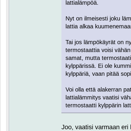
lattialämpöä.
Nyt on ilmeisesti joku lä
lattia alkaa kuumenemaan
Tai jos lämpökäyrät on nyt 
termostaattia voisi vähän
samat, mutta termostaatil
kylppärissä. Ei ole kummi
kylppäriä, vaan pitää sop
Voi olla että alakerran pat
lattialämmitys vaatisi vä
termostaatti kylppärin lat
Joo, vaatisi varmaan eri 