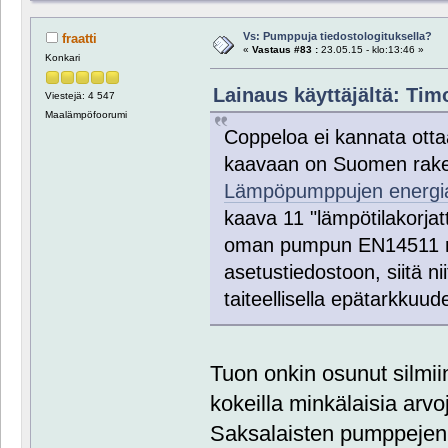
Vs: Pumppuja tiedostologituksella?
fraatti
«
Vastaus #83 :
23.05.15 - klo:13:46 »
Konkari
Lainaus käyttäjältä: Timo
Viestejä: 4 547
Maalämpöfoorumi
Coppeloa ei kannata otta
kaavaan on Suomen rak
Lämpöpumppujen energia
kaava 11 "lämpötilakorjat
oman pumpun EN14511 mit
asetustiedostoon, siitä ni
taiteellisella epätarkkuu
Tuon onkin osunut silmii
kokeilla minkälaisia arvo
Saksalaisten pumppejen 