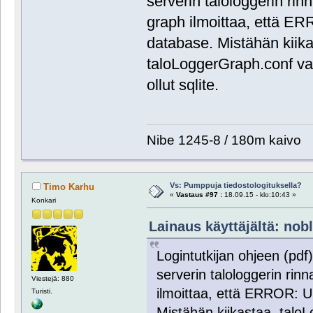
serverin talologgerin rin
graph ilmoittaa, että E
database. Mistähän kiika
taloLoggerGraph.conf va
ollut sqlite.
Nibe 1245-8 / 180m kaivo
Vs: Pumppuja tiedostologituksella?
Timo Karhu
«
Vastaus #97 :
18.09.15 - klo:10:43 »
Konkari
Lainaus käyttäjältä: nobl
Logintutkijan ohjeen (pdf
serverin talologgerin rinn
Viestejä: 880
ilmoittaa, että ERROR: 
Turisti.
Mistähän kiikastaa. talo