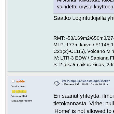
vaihdettu mysql käyttöön,
Saatko Logintutkijalla y
RMT: -58/169m2/650m3/27-
MLP: 177m kaivo / F1145-
C21(2)-C11(5), Volcano Min
IV: LTR-3 EDW / Sabiana Fl
S: 2-aika/m.aik./s-kiuas, 2
Vs: Pumppuja tiedostologituksella?
noble
«
Vastaus #98 :
18.09.15 - klo:16:19 »
Vanha jäsen
En saanut yhteyttä, ilmoi
Viestejä: 324
Maalämpöfoorumi
tietokannasta..Virhe: nu
'Home' is not allowed to