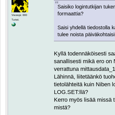
Saisiko logintutkijan tuk
formaattia?
Viestejä: 880
Turisti.
Saisi yhdellä tiedostolla k
tulee noista päiväkohtaisi
Kyllä todennäköisesti sa
sanallisesti mikä ero on 
verrattuna mittausdata_1
Lähinnä, liitetäänkö tuo
tietolähteitä kuin Niben l
LOG.SET:llä?
Kerro myös lisää missä t
mistä?