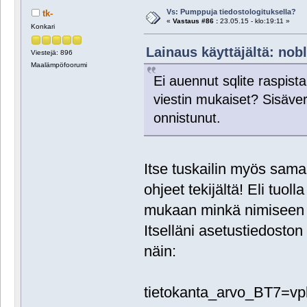
Vs: Pumppuja tiedostologituksella?
tk-
«
Vastaus #86 :
23.05.15 - klo:19:11 »
Konkari
Lainaus käyttäjältä: nobl
Viestejä: 896
Maalämpöfoorumi
Ei auennut sqlite raspista
viestin mukaiset? Sisäver
onnistunut.
Itse tuskailin myös sam
ohjeet tekijältä! Eli tuol
mukaan minkä nimiseen t
Itselläni asetustiedosto
näin:
tietokanta_arvo_BT7=vp