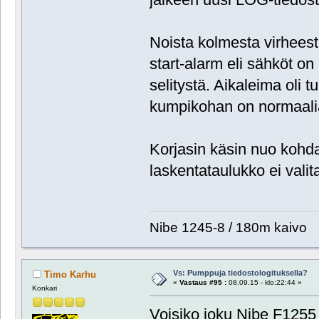
Noista kolmesta virheest
start-alarm eli sähköt on
selitystä. Aikaleima oli t
kumpikohan on normaalia
Korjasin käsin nuo kohdat
laskentataulukko ei vali
Nibe 1245-8 / 180m kaivo
Vs: Pumppuja tiedostologituksella?
Timo Karhu
«
Vastaus #95 :
08.09.15 - klo:22:44 »
Konkari
Voisiko joku Nibe F1255 