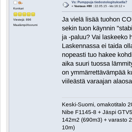
Vs: Pumppuja tiedostologituksella?
tk-
«
Vastaus #80 :
22.05.15 - klo:16:12 »
Konkari
Ja vielä lisää tuohon CO
Viestejä: 896
Maalämpöfoorumi
sekin tuon käynnin "stab
ja -paluu? Vai laskeeko h
Laskennassa ei taida oll
nopeasti tuo hakee kohdi
aika suuri tuossa lämmi
on ymmärrettävämpää ku
viileästä varaajan alaos
Keski-Suomi, omakotitalo 20
Nibe F1145-8 + Jäspi GTV
142m2 (690m3) + varasto 2
10m)