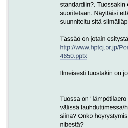
standardiin?. Tuossakin
suoritetaan. Näyttäisi että
suunniteltu sitä silmällä
Tässäö on jotain esitystä
http://www.hptcj.or.jp/
4650.pptx
Ilmeisesti tuostakin on j
Tuossa on "lämpötilaero
välissä lauhduttimessa/h
siinä? Onko höyrystymis-
nibestä?