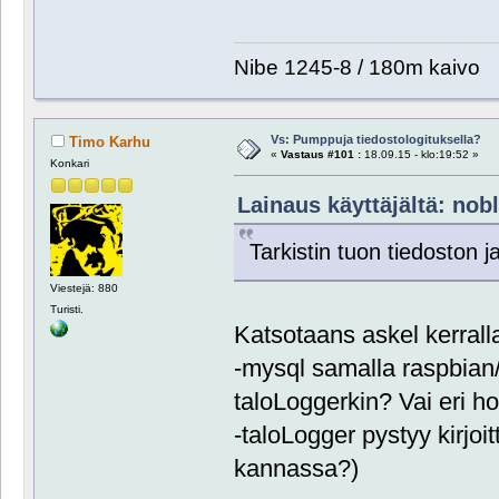
Nibe 1245-8 / 180m kaivo
Vs: Pumppuja tiedostologituksella?
Timo Karhu
«
Vastaus #101 :
18.09.15 - klo:19:52 »
Konkari
Lainaus käyttäjältä: nobl
Tarkistin tuon tiedoston 
Viestejä: 880
Turisti.
Katsotaans askel kerral
-mysql samalla raspbian
taloLoggerkin? Vai eri ho
-taloLogger pystyy kirjo
kannassa?)