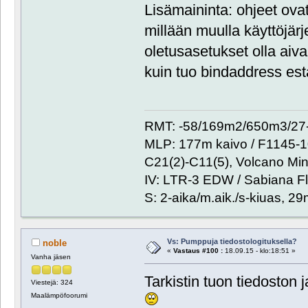
Lisämaininta: ohjeet ovat 
millään muulla käyttöjär
oletusasetukset olla aiva
kuin tuo bindaddress es
RMT: -58/169m2/650m3/27-
MLP: 177m kaivo / F1145-
C21(2)-C11(5), Volcano Min
IV: LTR-3 EDW / Sabiana Fl
S: 2-aika/m.aik./s-kiuas, 2
Vs: Pumppuja tiedostologituksella?
noble
«
Vastaus #100 :
18.09.15 - klo:18:51 »
Vanha jäsen
Tarkistin tuon tiedoston 
Viestejä: 324
Maalämpöfoorumi