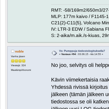
RMT: -58/169m2/650m3/27-
MLP: 177m kaivo / F1145-
C21(2)-C11(5), Volcano Min
IV: LTR-3 EDW / Sabiana Fl
S: 2-aika/m.aik./s-kiuas, 2
Vs: Pumppuja tiedostologituksella?
noble
«
Vastaus #94 :
03.06.15 - klo:14:55 »
Vanha jäsen
No joo, selvitys oli helpp
Viestejä: 324
Maalämpöfoorumi
Kävin viimekertaisia raaka
Yhdessä rivissä kirjoitus
jälkeen (tämän jälkeen u
tiedostossa se oli katke
jälkeen uusi LOG-tiedost