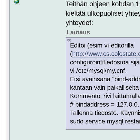
Teithän ohjeen kohdan 
kieltää ulkopuoliset yhtey
yhteydet:
Lainaus
Editoi (esim vi-editorilla
(
http://www.cs.colostate.
configurointitiedostoa sij
vi /etc/mysql/my.cnf.
Etsi avainsana "bind-addr
kantaan vain paikalliselta
Kommentoi rivi laittamalla
# bind­address = 127.0.0
Tallenna tiedosto. Käyn
sudo service mysql resta