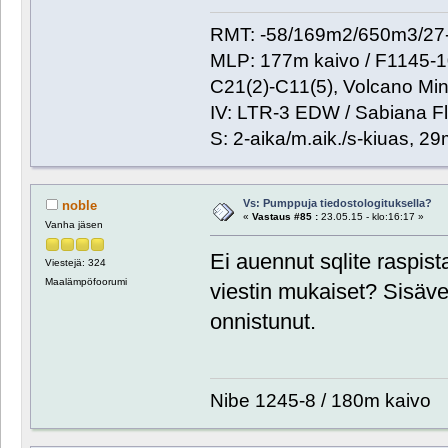
RMT: -58/169m2/650m3/27-
MLP: 177m kaivo / F1145-
C21(2)-C11(5), Volcano Min
IV: LTR-3 EDW / Sabiana Fl
S: 2-aika/m.aik./s-kiuas, 2
Vs: Pumppuja tiedostologituksella?
noble
«
Vastaus #85 :
23.05.15 - klo:16:17 »
Vanha jäsen
Ei auennut sqlite raspist
Viestejä: 324
Maalämpöfoorumi
viestin mukaiset? Sisäve
onnistunut.
Nibe 1245-8 / 180m kaivo