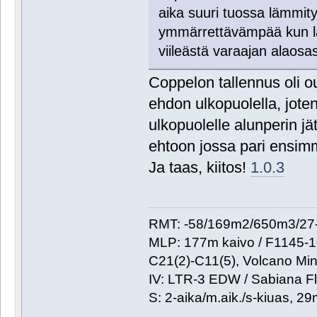
aika suuri tuossa lämmit
ymmärrettävämpää kun lä
viileästä varaajan alaosa
Coppelon tallennus oli ou
ehdon ulkopuolella, jot
ulkopuolelle alunperin jä
ehtoon jossa pari ensimm
Ja taas, kiitos!
1.0.3
RMT: -58/169m2/650m3/27-
MLP: 177m kaivo / F1145-
C21(2)-C11(5), Volcano Min
IV: LTR-3 EDW / Sabiana Fl
S: 2-aika/m.aik./s-kiuas, 2