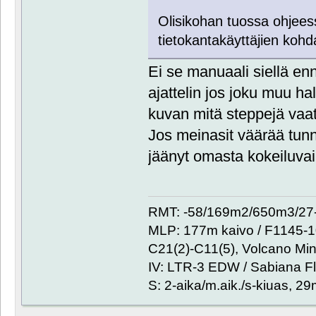
Olisikohan tuossa ohjeessa
tietokantakäyttäjien koh
Ei se manuaali siellä en
ajattelin jos joku muu ha
kuvan mitä steppejä vaati
Jos meinasit väärää tunn
jäänyt omasta kokeiluvaih
RMT: -58/169m2/650m3/27-
MLP: 177m kaivo / F1145-
C21(2)-C11(5), Volcano Min
IV: LTR-3 EDW / Sabiana Fl
S: 2-aika/m.aik./s-kiuas, 2