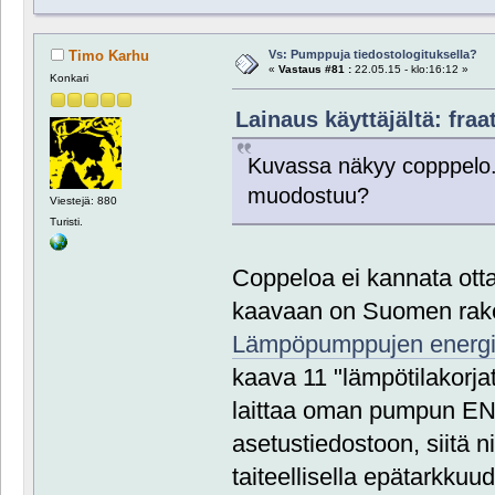
Vs: Pumppuja tiedostologituksella?
Timo Karhu
«
Vastaus #81 :
22.05.15 - klo:16:12 »
Konkari
Lainaus käyttäjältä: fraat
Kuvassa näkyy copppelo. 
muodostuu?
Viestejä: 880
Turisti.
Coppeloa ei kannata otta
kaavaan on Suomen ra
Lämpöpumppujen energi
kaava 11 "lämpötilakorja
laittaa oman pumpun EN1
asetustiedostoon, siitä ni
taiteellisella epätarkkuu