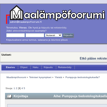
Tervetuloa,
Vieras
. Ole hyvä ja
kirjaudu
tai
rekisteröidy
.
Jäikö
aktivointisähköposti
saamatta?
Kirjautuaksesi anna tunnus, salasana ja istuntosi pituus
Uutiset:
Etkö pääse rekist
Etusivu
Ohjeet
Haku
Kirjaudu
Rekisteröidy
Maalämpöfoorumi
»
Tekniset kysymykset
»
Yleistä
»
Pumppuja tiedostologituksella?
Sivuja:
1
2
[
3
]
4
5
Kirjoittaja
Aihe: Pumppuja tiedostologituksella