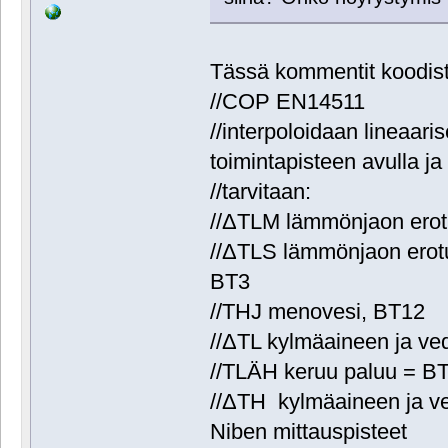
Tässä kommentit koodist
//COP EN14511
//interpoloidaan lineaari
toimintapisteen avulla ja
//tarvitaan:
//ΔTLM lämmönjaon erotu
//ΔTLS lämmönjaon erotu
BT3
//THJ menovesi, BT12
//ΔTL kylmäaineen ja ved
//TLÄH keruu paluu = B
//ΔTH kylmäaineen ja ve
Niben mittauspisteet