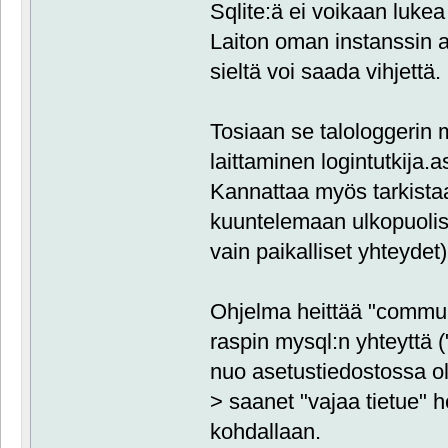
Sqlite:ä ei voikaan luke
Laiton oman instanssin
sieltä voi saada vihjettä.
Tosiaan se talologgerin 
laittaminen logintutkija.
Kannattaa myös tarkista
kuuntelemaan ulkopuolisi
vain paikalliset yhteydet)
Ohjelma heittää "communi
raspin mysql:n yhteyttä (
nuo asetustiedostossa ole
> saanet "vajaa tietue" h
kohdallaan.