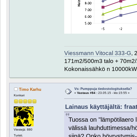
Viessmann Vitocal 333-G
, 
171m2/500m3 talo + 70m2/
Kokonaissähkö n 10000kW
Vs: Pumppuja tiedostologituksella?
Timo Karhu
«
Vastaus #84 :
23.05.15 - klo:15:55 »
Konkari
Lainaus käyttäjältä: fraat
Tuossa on "lämpötilaero 
välissä lauhduttimessa/hö
Viestejä: 880
siinä? Onko höyrystymis-/
Turisti.