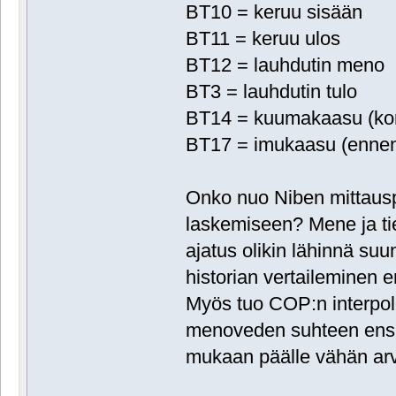
BT10 = keruu sisään
BT11 = keruu ulos
BT12 = lauhdutin meno
BT3 = lauhdutin tulo
BT14 = kuumakaasu (kom
BT17 = imukaasu (ennen
Onko nuo Niben mittausp
laskemiseen? Mene ja t
ajatus olikin lähinnä su
historian vertaileminen 
Myös tuo COP:n interpolo
menoveden suhteen ensin
mukaan päälle vähän arve