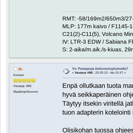
RMT: -58/169m2/650m3/27-
MLP: 177m kaivo / F1145-
C21(2)-C11(5), Volcano Min
IV: LTR-3 EDW / Sabiana Fl
S: 2-aika/m.aik./s-kiuas, 2
Vs: Pumppuja tiedostologituksella?
tk-
«
Vastaus #88 :
25.05.15 - klo:15:37 »
Konkari
Enpä ollutkaan tuota m
Viestejä: 896
Maalämpöfoorumi
hyvä seikkaperäinen ohje
Täytyy itsekin viritellä j
tuon adapterin kotelointi 
Olisikohan tuossa ohjeess