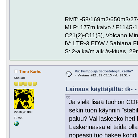
RMT: -58/169m2/650m3/27-
MLP: 177m kaivo / F1145-
C21(2)-C11(5), Volcano Min
IV: LTR-3 EDW / Sabiana Fl
S: 2-aika/m.aik./s-kiuas, 2
Vs: Pumppuja tiedostologituksella?
Timo Karhu
«
Vastaus #82 :
22.05.15 - klo:19:51 »
Konkari
Lainaus käyttäjältä: tk- -
Ja vielä lisää tuohon COP
sekin tuon käynnin "stabi
Viestejä: 880
paluu? Vai laskeeko heti 
Turisti.
Laskennassa ei taida olla
nopeasti tuo hakee kohdi