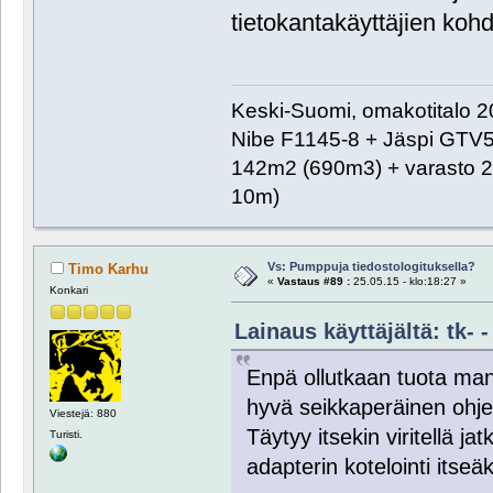
tietokantakäyttäjien koh
Keski-Suomi, omakotitalo 20
Nibe F1145-8 + Jäspi GTV
142m2 (690m3) + varasto 2
10m)
Vs: Pumppuja tiedostologituksella?
Timo Karhu
«
Vastaus #89 :
25.05.15 - klo:18:27 »
Konkari
Lainaus käyttäjältä: tk- -
Enpä ollutkaan tuota ma
hyvä seikkaperäinen ohje,
Viestejä: 880
Täytyy itsekin viritellä j
Turisti.
adapterin kotelointi itseäk