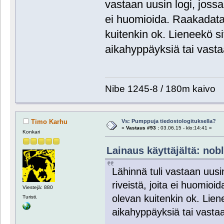
vastaan uusin logi, jossa v
ei huomioida. Raakadata
kuitenkin ok. Lieneekö s
aikahyppäyksiä tai vasta
Nibe 1245-8 / 180m kaivo
Vs: Pumppuja tiedostologituksella?
Timo Karhu
«
Vastaus #93 :
03.06.15 - klo:14:41 »
Konkari
Lainaus käyttäjältä: nobl
Lähinnä tuli vastaan uusin 
riveistä, joita ei huomio
Viestejä: 880
olevan kuitenkin ok. Lien
Turisti.
aikahyppäyksiä tai vastaa