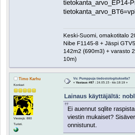
tietokanta_arvo_EP14-Pr
tietokanta_arvo_BT6=vp
Keski-Suomi, omakotitalo 20
Nibe F1145-8 + Jäspi GTV
142m2 (690m3) + varasto 2
10m)
Vs: Pumppuja tiedostologituksella?
Timo Karhu
«
Vastaus #87 :
24.05.15 - klo:18:19 »
Konkari
Lainaus käyttäjältä: nobl
Ei auennut sqlite raspista
viestin mukaiset? Sisäver
Viestejä: 880
onnistunut.
Turisti.