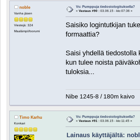
Vs: Pumppuja tiedostologituksella?
noble
«
Vastaus #90 :
03.06.15 - klo:07:36 »
Vanha jäsen
Saisiko logintutkijan tu
Viestejä: 324
Maalämpöfoorumi
formaattia?
Saisi yhdellä tiedostolla 
kun tulee noista päiväkoh
tuloksia...
Nibe 1245-8 / 180m kaivo
Vs: Pumppuja tiedostologituksella?
Timo Karhu
«
Vastaus #91 :
03.06.15 - klo:11:45 »
Konkari
Lainaus käyttäjältä: nobl