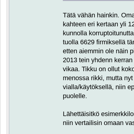
Tätä vähän hainkin. Om
kahteen eri kertaan yli 
kunnolla korruptoitunutta
tuolla 6629 firmiksellä tä
etten aiemmin ole näin pi
2013 tein yhdenn kerran 1
vikaa. Tikku on ollut kok
menossa rikki, mutta nyt
vialla/käytöksellä, niin 
puolelle.
Lähettäisitkö esimerkkilo
niin vertailisin omaan v