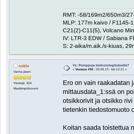
RMT: -58/169m2/650m3/27-
MLP: 177m kaivo / F1145-
C21(2)-C11(5), Volcano Min
IV: LTR-3 EDW / Sabiana Fl
S: 2-aika/m.aik./s-kiuas, 2
Vs: Pumppuja tiedostologituksella?
noble
«
Vastaus #92 :
03.06.15 - klo:12:21 »
Vanha jäsen
Ero on vain raakadatan ja
Viestejä: 324
Maalämpöfoorumi
mittausdata_1:ssä on pois
otsikkorivit ja otsikko riv
tietenkin tiedostomuoto o
Koitan saada toistettua n