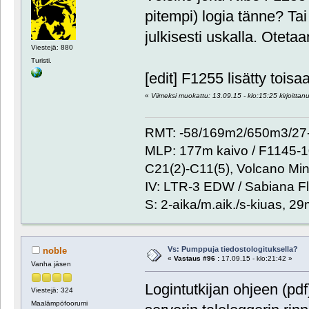
pitempi) logia tänne? Tai 
julkisesti uskalla. Oteta
Viestejä: 880
Turisti.
[edit] F1255 lisätty tois
«
Viimeksi muokattu: 13.09.15 - klo:15:25 kirjoitta
RMT: -58/169m2/650m3/27-
MLP: 177m kaivo / F1145-
C21(2)-C11(5), Volcano Min
IV: LTR-3 EDW / Sabiana Fl
S: 2-aika/m.aik./s-kiuas, 2
Vs: Pumppuja tiedostologituksella?
noble
«
Vastaus #96 :
17.09.15 - klo:21:42 »
Vanha jäsen
Logintutkijan ohjeen (pd
Viestejä: 324
Maalämpöfoorumi