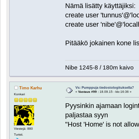
Nämä lisätty käyttäjiksi:
create user 'tunnus'@'loc
create user 'nibe'@'localh
Pitääkö jokainen kone li
Nibe 1245-8 / 180m kaivo
Vs: Pumppuja tiedostologituksella?
Timo Karhu
«
Vastaus #99 :
18.09.15 - klo:16:36 »
Konkari
Pyysinkin ajamaan logintu
paljastaa syyn
"Host 'Home' is not allo
Viestejä: 880
Turisti.