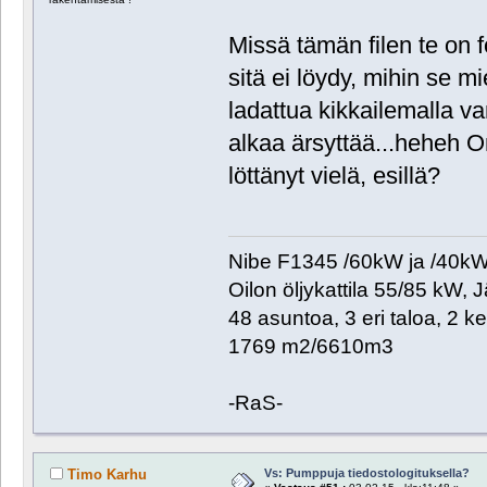
Missä tämän filen te on f
sitä ei löydy, mihin se m
ladattua kikkailemalla va
alkaa ärsyttää...heheh O
löttänyt vielä, esillä?
Nibe F1345 /60kW ja /40kW. 
Oilon öljykattila 55/85 kW, 
48 asuntoa, 3 eri taloa, 2 k
1769 m2/6610m3
-RaS-
Vs: Pumppuja tiedostologituksella?
Timo Karhu