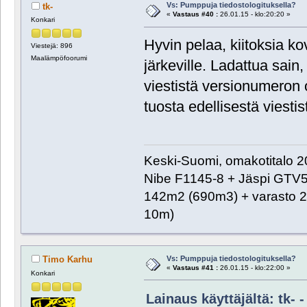
Vs: Pumppuja tiedostologituksella?
tk-
«
Vastaus #40 :
26.01.15 - klo:20:20 »
Konkari
Hyvin pelaa, kiitoksia kov
Viestejä: 896
Maalämpöfoorumi
järkeville. Ladattua sai
viestistä versionumeron oi
tuosta edellisestä viest
Keski-Suomi, omakotitalo 20
Nibe F1145-8 + Jäspi GTV
142m2 (690m3) + varasto 2
10m)
Vs: Pumppuja tiedostologituksella?
Timo Karhu
«
Vastaus #41 :
26.01.15 - klo:22:00 »
Konkari
Lainaus käyttäjältä: tk- -