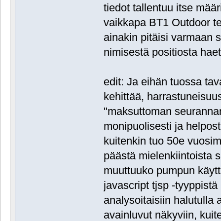
tiedot tallentuu itse määri
vaikkapa BT1 Outdoor te
ainakin pitäisi varmaan s
nimisestä positiosta hae
edit: Ja eihän tuossa ta
kehittää, harrastuneisuus 
"maksuttoman seurannan
monipuolisesti ja helpost
kuitenkin tuo 50e vuosima
päästä mielenkiintoista
muuttuuko pumpun käyttäy
javascript tjsp -tyyppist
analysoitaisiin halutulla
avainluvut näkyviin, kuite