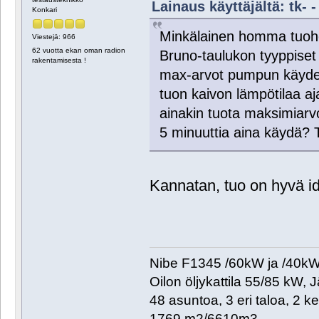
Lainaus käyttäjältä: tk- -
Konkari
Minkälainen homma tuohon
Viestejä: 966
62 vuotta ekan oman radion
Bruno-taulukon tyyppiset
rakentamisesta !
max-arvot pumpun käydess
tuon kaivon lämpötilaa aj
ainakin tuota maksimiarvo
5 minuuttia aina käydä? 
Kannatan, tuo on hyvä i
Nibe F1345 /60kW ja /40kW. 
Oilon öljykattila 55/85 kW, 
48 asuntoa, 3 eri taloa, 2 k
1769 m2/6610m3