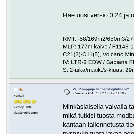
Hae uusi versio 0.24 ja o
RMT: -58/169m2/650m3/27-
MLP: 177m kaivo / F1145-
C21(2)-C11(5), Volcano Min
IV: LTR-3 EDW / Sabiana Fl
S: 2-aika/m.aik./s-kiuas, 2
Vs: Pumppuja tiedostologituksella?
tk-
«
Vastaus #54 :
18.02.15 - klo:11:10 »
Konkari
Minkäslaisella vaivalla t
Viestejä: 896
Maalämpöfoorumi
mikä tutkisi tuosta modbu
kantaan tallennetusta ti
pystyykö tuota javaa ede