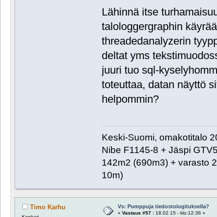
Lähinnä itse turhamaisuut
talologgergraphin käyrää
threadedanalyzerin tyyppi
deltat yms tekstimuodoss
juuri tuo sql-kyselyhomma
toteuttaa, datan näyttö s
helpommin?
Keski-Suomi, omakotitalo 20
Nibe F1145-8 + Jäspi GTV
142m2 (690m3) + varasto 2
10m)
Vs: Pumppuja tiedostologituksella?
Timo Karhu
«
Vastaus #57 :
18.02.15 - klo:12:36 »
Konkari