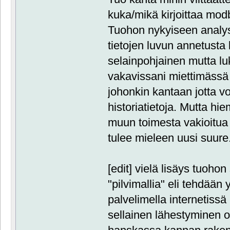
kuka/mikä kirjoittaa modb
Tuohon nykyiseen analysa
tietojen luvun annetusta 
selainpohjainen mutta luk
vakavissani miettimässä l
johonkin kantaan jotta v
historiatietoja. Mutta hi
muun toimesta vakioitua 
tulee mieleen uusi suure
[edit] vielä lisäys tuoho
"pilvimallia" eli tehdään 
palvelimella internetissä 
sellainen lähestyminen ol