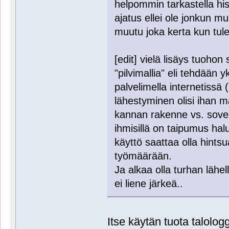
helpommin tarkastella hi
ajatus ellei ole jonkun m
muutu joka kerta kun tul
[edit] vielä lisäys tuoho
"pilvimallia" eli tehdään y
palvelimella internetissä 
lähestyminen olisi ihan m
kannan rakenne vs. sove
ihmisillä on taipumus hal
käyttö saattaa olla hints
työmäärään.
Ja alkaa olla turhan lähell
ei liene järkeä..
Itse käytän tuota talolog