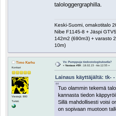
talologgergraphilla.
Keski-Suomi, omakotitalo 20
Nibe F1145-8 + Jäspi GTV
142m2 (690m3) + varasto 2
10m)
Vs: Pumppuja tiedostologituksella?
Timo Karhu
«
Vastaus #59 :
18.02.15 - klo:12:55 »
Konkari
Lainaus käyttäjältä: tk- -
Tuo olammin tekemä talol
kannasta tiedon käppyröiks
Viestejä: 880
Sillä mahdollisesti voisi
Turisti.
on sopivaan muotoon tall