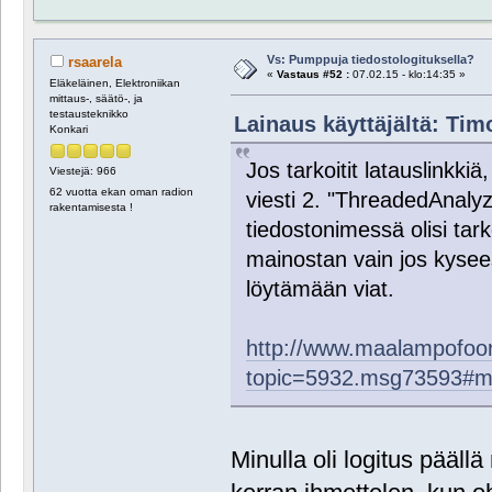
Vs: Pumppuja tiedostologituksella?
rsaarela
«
Vastaus #52 :
07.02.15 - klo:14:35 »
Eläkeläinen, Elektroniikan
mittaus-, säätö-, ja
testausteknikko
Lainaus käyttäjältä: Timo
Konkari
Jos tarkoitit latauslinkkiä
Viestejä: 966
62 vuotta ekan oman radion
viesti 2. "ThreadedAnaly
rakentamisesta !
tiedostonimessä olisi tarko
mainostan vain jos kyseessä
löytämään viat.
http://www.maalampofoor
topic=5932.msg73593#
Minulla oli logitus pääll