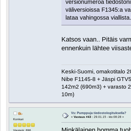
versionumeroa tiedostoni
väliversioissa F1345:a var
lataa vahingossa viallista
Katsos vaan.. Pitäis var
ennenkuin lähtee viisas
Keski-Suomi, omakotitalo 20
Nibe F1145-8 + Jäspi GTV
142m2 (690m3) + varasto 2
10m)
Vs: Pumppuja tiedostologituksella?
tk-
«
Vastaus #43 :
29.01.15 - klo:08:28 »
Konkari
Minkälainen homma tuohon
Viestejä: 896