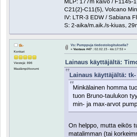
MLP: 177m kaivo / F1145-
C21(2)-C11(5), Volcano Min
IV: LTR-3 EDW / Sabiana Fl
S: 2-aika/m.aik./s-kiuas, 2
Vs: Pumppuja tiedostologituksella?
tk-
«
Vastaus #47 :
02.02.15 - klo:17:53 »
Konkari
Lainaus käyttäjältä: Timo
Viestejä: 896
Maalämpöfoorumi
Lainaus käyttäjältä: tk-
Minkälainen homma tuoho
tuon Bruno-taulukon ty
min- ja max-arvot pum
On helppo, mutta eikös t
matalimman (tai korkeimm