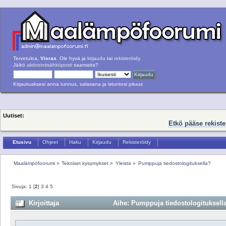
Tervetuloa,
Vieras
. Ole hyvä ja
kirjaudu
tai
rekisteröidy
.
Jäikö
aktivointisähköposti
saamatta?
Kirjautuaksesi anna tunnus, salasana ja istuntosi pituus
Uutiset:
Etkö pääse rekist
Etusivu
Ohjeet
Haku
Kirjaudu
Rekisteröidy
Maalämpöfoorumi
»
Tekniset kysymykset
»
Yleistä
»
Pumppuja tiedostologituksella?
Sivuja:
1
[
2
]
3
4
5
Kirjoittaja
Aihe: Pumppuja tiedostologituksella