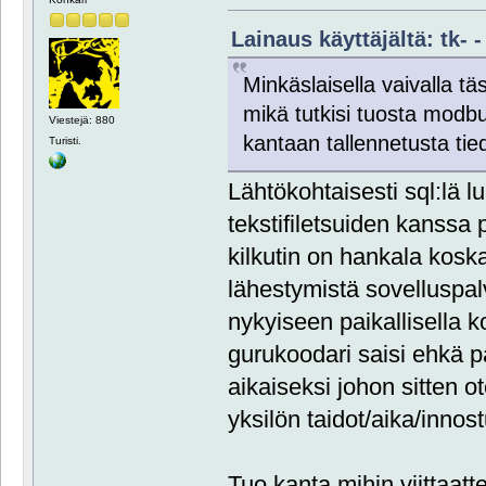
Lainaus käyttäjältä: tk- -
Minkäslaisella vaivalla tä
mikä tutkisi tuosta modbus
Viestejä: 880
kantaan tallennetusta tie
Turisti.
Lähtökohtaisesti sql:lä 
tekstifiletsuiden kanssa 
kilkutin on hankala koska
lähestymistä sovelluspa
nykyiseen paikallisella k
gurukoodari saisi ehkä p
aikaiseksi johon sitten 
yksilön taidot/aika/innos
Tuo kanta mihin viittaatte