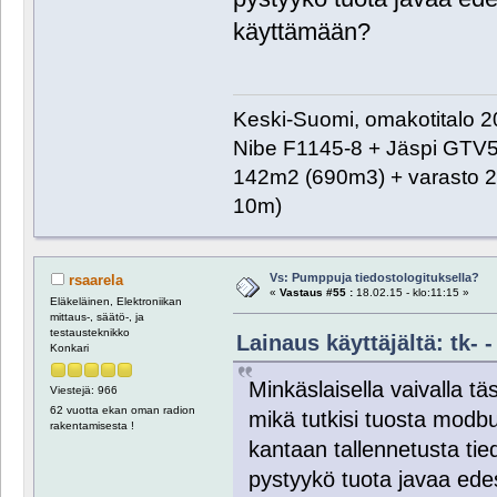
käyttämään?
Keski-Suomi, omakotitalo 20
Nibe F1145-8 + Jäspi GTV
142m2 (690m3) + varasto 2
10m)
Vs: Pumppuja tiedostologituksella?
rsaarela
«
Vastaus #55 :
18.02.15 - klo:11:15 »
Eläkeläinen, Elektroniikan
mittaus-, säätö-, ja
testausteknikko
Lainaus käyttäjältä: tk- -
Konkari
Minkäslaisella vaivalla tä
Viestejä: 966
62 vuotta ekan oman radion
mikä tutkisi tuosta modbus
rakentamisesta !
kantaan tallennetusta tie
pystyykö tuota javaa edes