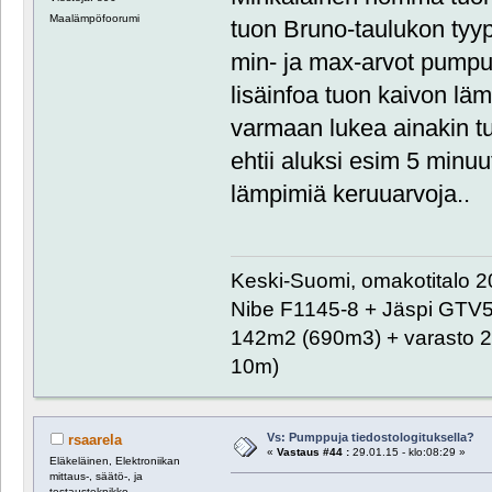
Maalämpöfoorumi
tuon Bruno-taulukon tyy
min- ja max-arvot pumpu
lisäinfoa tuon kaivon lämp
varmaan lukea ainakin t
ehtii aluksi esim 5 minu
lämpimiä keruuarvoja..
Keski-Suomi, omakotitalo 20
Nibe F1145-8 + Jäspi GTV
142m2 (690m3) + varasto 2
10m)
Vs: Pumppuja tiedostologituksella?
rsaarela
«
Vastaus #44 :
29.01.15 - klo:08:29 »
Eläkeläinen, Elektroniikan
mittaus-, säätö-, ja
testausteknikko