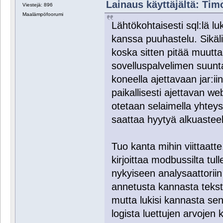
Lainaus käyttäjältä: Timo
Viestejä: 896
Maalämpöfoorumi
Lähtökohtaisesti sql:lä l
kanssa puuhastelu. Sikäli
koska sitten pitää muutt
sovelluspalvelimen suunta
koneella ajettavaan jar:i
paikallisesti ajettavan we
otetaan selaimella yhteys
saattaa hyytyä alkuasteel
Tuo kanta mihin viittaatte
kirjoittaa modbussilta tu
nykyiseen analysaattoriin 
annetusta kannasta tekstif
mutta lukisi kannasta sen
logista luettujen arvojen k