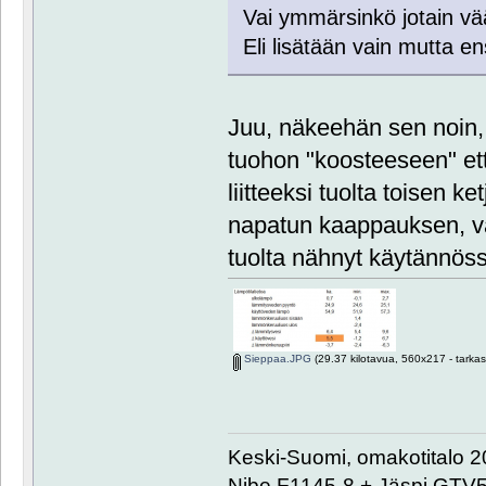
Vai ymmärsinkö jotain vä
Eli lisätään vain mutta en
Juu, näkeehän sen noin,
tuohon "koosteeseen" ette
liitteeksi tuolta toisen 
napatun kaappauksen, va
tuolta nähnyt käytännös
Sieppaa.JPG
(29.37 kilotavua, 560x217 - tarkas
Keski-Suomi, omakotitalo 20
Nibe F1145-8 + Jäspi GTV