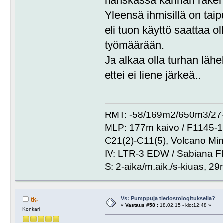
hanskassa kannan rakenn
Yleensä ihmisillä on tai
eli tuon käyttö saattaa o
työmäärään.
Ja alkaa olla turhan lähel
ettei ei liene järkeä..
RMT: -58/169m2/650m3/27-
MLP: 177m kaivo / F1145-
C21(2)-C11(5), Volcano Min
IV: LTR-3 EDW / Sabiana Fl
S: 2-aika/m.aik./s-kiuas, 2
Vs: Pumppuja tiedostologituksella?
tk-
«
Vastaus #58 :
18.02.15 - klo:12:48 »
Konkari