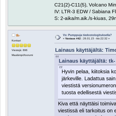
C21(2)-C11(5), Volcano Min
IV: LTR-3 EDW / Sabiana Fl
S: 2-aika/m.aik./s-kiuas, 2
Vs: Pumppuja tiedostologituksella?
tk-
«
Vastaus #42 :
26.01.15 - klo:22:32 »
Konkari
Lainaus käyttäjältä: Timo
Viestejä: 896
Maalämpöfoorumi
Lainaus käyttäjältä: tk-
Hyvin pelaa, kiitoksia ko
järkeville. Ladattua sa
viestistä versionumeron o
tuosta edellisestä vies
Kiva että näyttäisi toimiva
viestissä eli tarkoitus on 