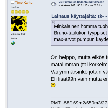
Vs: Pumppuja tiedostologituksella?
Timo Karhu
«
Vastaus #46 :
30.01.15 - klo:20:31 »
Konkari
Lainaus käyttäjältä: tk- -
Minkälainen homma tuohon
Bruno-taulukon tyyppiset
Viestejä: 880
max-arvot pumpun käyd
Turisti.
On helppo, mutta eikös 
matalimman (tai korkeim
Vai ymmärsinkö jotain v
Eli lisätään vain mutta en
RMT: -58/169m2/650m3/27-