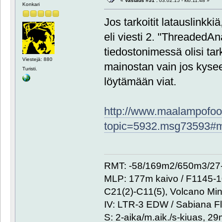
«
Vastaus #51 :
03.02.15 - klo:11:48 »
Konkari
Jos tarkoitit latauslinkki
eli viesti 2. "ThreadedA
tiedostonimessä olisi tark
Viestejä: 880
mainostan vain jos kyseess
Turisti.
löytämään viat.
http://www.maalampofoor
topic=5932.msg73593#
RMT: -58/169m2/650m3/27-
MLP: 177m kaivo / F1145-
C21(2)-C11(5), Volcano Min
IV: LTR-3 EDW / Sabiana Fl
S: 2-aika/m.aik./s-kiuas, 2