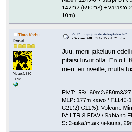
142m2 (690m3) + varasto 2
10m)
Vs: Pumppuja tiedostologituksella?
Timo Karhu
«
Vastaus #48 :
02.02.15 - klo:21:08 »
Konkari
Juu, meni jakeluun edelli
pitäisi luvut olla. En ol
meni eri riveille, mutta 
Viestejä: 880
Turisti.
RMT: -58/169m2/650m3/27-
MLP: 177m kaivo / F1145-
C21(2)-C11(5), Volcano Min
IV: LTR-3 EDW / Sabiana Fl
S: 2-aika/m.aik./s-kiuas, 2