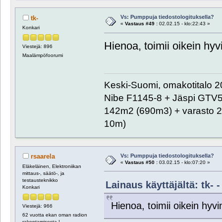
Vs: Pumppuja tiedostologituksella?
tk-
«
Vastaus #49 :
02.02.15 - klo:22:43 »
Konkari
Hienoa, toimii oikein hyvi
Viestejä: 896
Maalämpöfoorumi
Keski-Suomi, omakotitalo 20
Nibe F1145-8 + Jäspi GTV
142m2 (690m3) + varasto 2
10m)
Vs: Pumppuja tiedostologituksella?
rsaarela
«
Vastaus #50 :
03.02.15 - klo:07:20 »
Eläkeläinen, Elektroniikan
mittaus-, säätö-, ja
testausteknikko
Lainaus käyttäjältä: tk- -
Konkari
Hienoa, toimii oikein hyvin
Viestejä: 966
62 vuotta ekan oman radion
rakentamisesta !