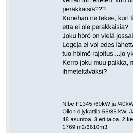
kerran ihmettelen, kun oh
peräkkäisiä???
Konehan ne tekee, kun tik
että ei ole peräkkäisiä?
Joku hörö on vielä jossa
Logeja ei voi edes lähett
tuo hölmö rajoitus....jo 
Kerro joku muu paikka, mi
ihmeteltäväksi?
Nibe F1345 /60kW ja /40kW. 
Oilon öljykattila 55/85 kW, 
48 asuntoa, 3 eri taloa, 2 k
1769 m2/6610m3