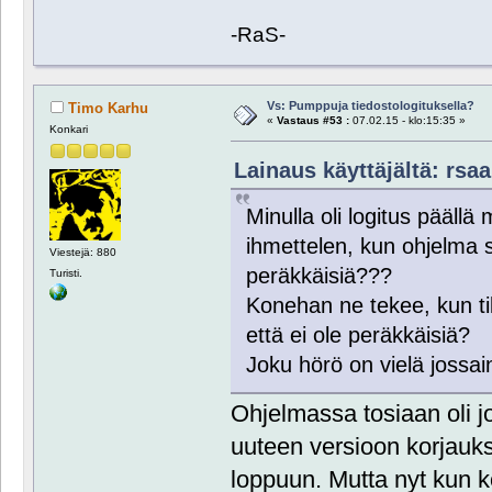
-RaS-
Vs: Pumppuja tiedostologituksella?
Timo Karhu
«
Vastaus #53 :
07.02.15 - klo:15:35 »
Konkari
Lainaus käyttäjältä: rsaa
Minulla oli logitus päällä
ihmettelen, kun ohjelma s
Viestejä: 880
peräkkäisiä???
Turisti.
Konehan ne tekee, kun tikk
että ei ole peräkkäisiä?
Joku hörö on vielä jossai
Ohjelmassa tosiaan oli jo
uuteen versioon korjauks
loppuun. Mutta nyt kun kok