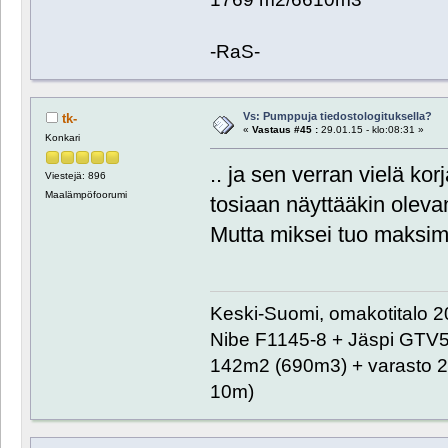
-RaS-
Vs: Pumppuja tiedostologituksella?
tk-
«
Vastaus #45 :
29.01.15 - klo:08:31 »
Konkari
.. ja sen verran vielä ko
Viestejä: 896
Maalämpöfoorumi
tosiaan näyttääkin oleva
Mutta miksei tuo maksimi
Keski-Suomi, omakotitalo 20
Nibe F1145-8 + Jäspi GTV
142m2 (690m3) + varasto 2
10m)