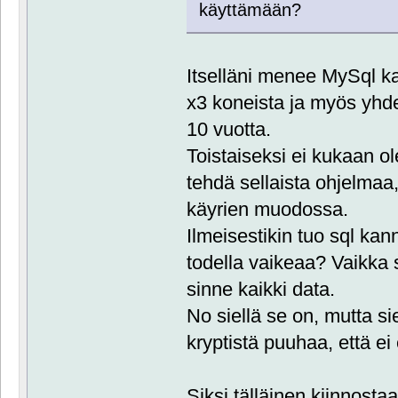
käyttämään?
Itselläni menee MySql k
x3 koneista ja myös yhd
10 vuotta.
Toistaiseksi ei kukaan ol
tehdä sellaista ohjelmaa, 
käyrien muodossa.
Ilmeisestikin tuo sql kan
todella vaikeaa? Vaikka 
sinne kaikki data.
No siellä se on, mutta si
kryptistä puuhaa, että ei 
Siksi tälläinen kiinnosta