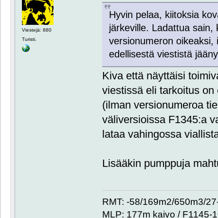
Hyvin pelaa, kiitoksia kov
järkeville. Ladattua sain
Viestejä: 880
versionumeron oikeaksi, il
Turisti.
edellisestä viestistä jä
Kiva että näyttäisi toimiv
viestissä eli tarkoitus on
(ilman versionumeroa tie
väliversioissa F1345:a va
lataa vahingossa viallist
Lisääkin pumppuja mahtuis
RMT: -58/169m2/650m3/27-
MLP: 177m kaivo / F1145-