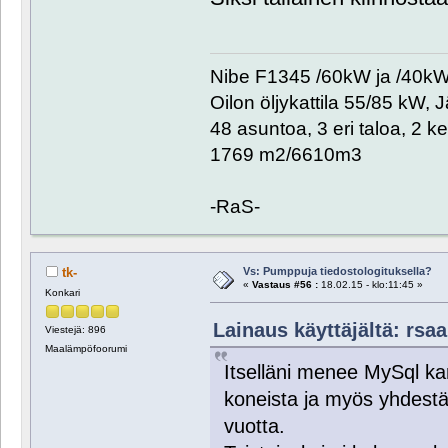
Nibe F1345 /60kW ja /40kW. 
Oilon öljykattila 55/85 kW, 
48 asuntoa, 3 eri taloa, 2 k
1769 m2/6610m3
-RaS-
Vs: Pumppuja tiedostologituksella?
tk-
«
Vastaus #56 :
18.02.15 - klo:11:45 »
Konkari
Lainaus käyttäjältä: rsaa
Viestejä: 896
Maalämpöfoorumi
Itselläni menee MySql ka
koneista ja myös yhdest
vuotta.