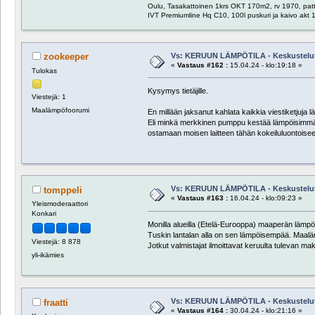
Oulu, Tasakattoinen 1krs OKT 170m2, rv 1970, patte
IVT Premiumline Hq C10, 100l puskuri ja kaivo akt
Vs: KERUUN LÄMPÖTILA - Keskustelu
zookeeper
«
Vastaus #162 :
15.04.24 - klo:19:18 »
Tulokas
Kysymys tietäjille.
Viestejä: 1
Maalämpöfoorumi
En millään jaksanut kahlata kaikkia viestiketjuja 
Eli minkä merkkinen pumppu kestää lämpöisimmän ne
ostamaan moisen laitteen tähän kokeiluluontoiseen 
Vs: KERUUN LÄMPÖTILA - Keskustelu
tomppeli
«
Vastaus #163 :
16.04.24 - klo:09:23 »
Yleismoderaattori
Konkari
Monilla alueilla (Etelä-Eurooppa) maaperän lämp
Tuskin lantalan alla on sen lämpöisempää. Maal
Viestejä: 8 878
Jotkut valmistajat ilmoittavat keruulta tulevan ma
yli-ikämies
Vs: KERUUN LÄMPÖTILA - Keskustelu
fraatti
«
Vastaus #164 :
30.04.24 - klo:21:16 »