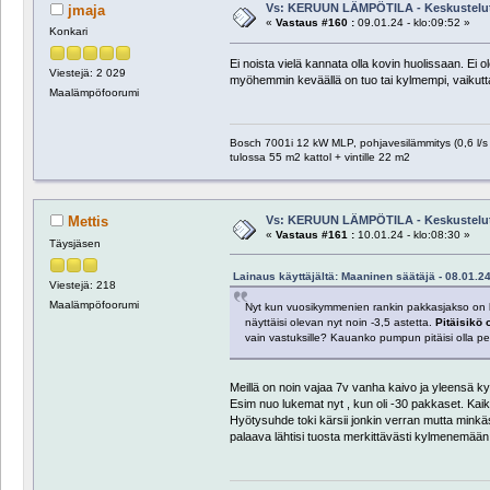
Vs: KERUUN LÄMPÖTILA - Keskustelu
jmaja
«
Vastaus #160 :
09.01.24 - klo:09:52 »
Konkari
Ei noista vielä kannata olla kovin huolissaan. Ei
Viestejä: 2 029
myöhemmin keväällä on tuo tai kylmempi, vaikuttaa 
Maalämpöfoorumi
Bosch 7001i 12 kW MLP, pohjavesilämmitys (0,6 l/s 
tulossa 55 m2 kattol + vintille 22 m2
Vs: KERUUN LÄMPÖTILA - Keskustelu
Mettis
«
Vastaus #161 :
10.01.24 - klo:08:30 »
Täysjäsen
Lainaus käyttäjältä: Maaninen säätäjä - 08.01.24
Viestejä: 218
Maalämpöfoorumi
Nyt kun vuosikymmenien rankin pakkasjakso on lus
näyttäisi olevan nyt noin -3,5 astetta.
Pitäisikö 
vain vastuksille? Kauanko pumpun pitäisi olla pe
Meillä on noin vajaa 7v vanha kaivo ja yleensä kyl
Esim nuo lukemat nyt , kun oli -30 pakkaset. Kaikk
Hyötysuhde toki kärsii jonkin verran mutta minkäs t
palaava lähtisi tuosta merkittävästi kylmenemään 