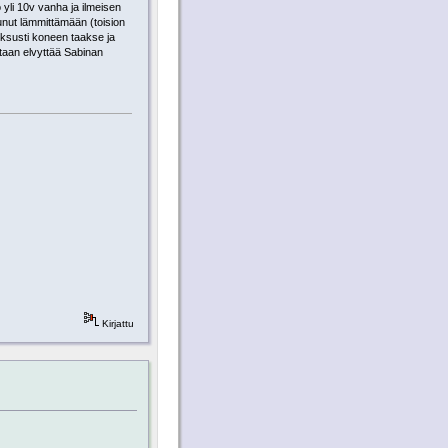
 yli 10v vanha ja ilmeisen
stunut lämmittämään (toision
fiksusti koneen taakse ja
etaan elvyttää Sabinan
Kirjattu