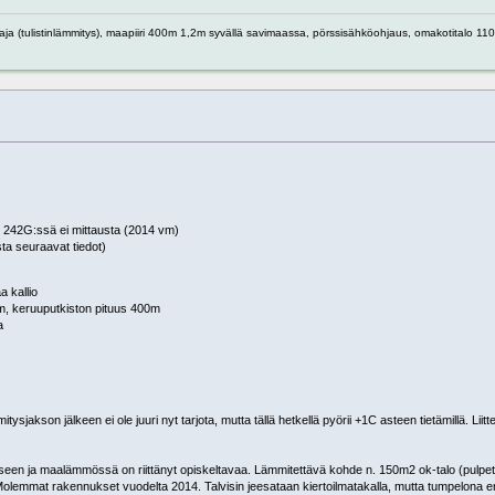
ja (tulistinlämmitys), maapiiri 400m 1,2m syvällä savimaassa, pörssisähköohjaus, omakotitalo 11
242G:ssä ei mittausta (2014 vm)
ta seuraavat tiedot)
 kallio
m, keruuputkiston pituus 400m
a
ysjakson jälkeen ei ole juuri nyt tarjota, mutta tällä hetkellä pyörii +1C asteen tietämillä. Liit
en ja maalämmössä on riittänyt opiskeltavaa. Lämmitettävä kohde n. 150m2 ok-talo (pulpetti
. Molemmat rakennukset vuodelta 2014. Talvisin jeesataan kiertoilmatakalla, mutta tumpelona e