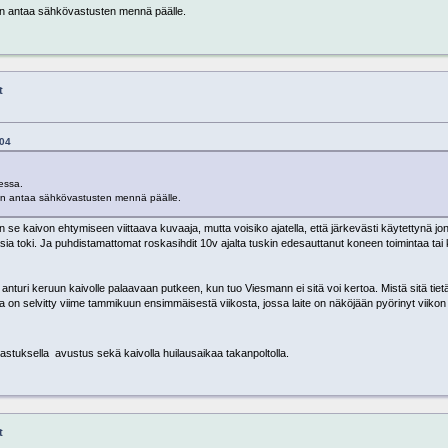
lloin antaa sähkövastusten mennä päälle.
t
:04
essa.
illoin antaa sähkövastusten mennä päälle.
än se kaivon ehtymiseen viittaava kuvaaja, mutta voisiko ajatella, että järkevästi käytettynä j
ia toki. Ja puhdistamattomat roskasihdit 10v ajalta tuskin edesauttanut koneen toimintaa tai 
anturi keruun kaivolle palaavaan putkeen, kun tuo Viesmann ei sitä voi kertoa. Mistä sitä tiet
 on selvitty viime tammikuun ensimmäisestä viikosta, jossa laite on näköjään pyörinyt viikon
vastuksella avustus sekä kaivolla huilausaikaa takanpoltolla.
t