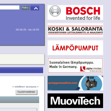
08.08.26 - klo:19:55
« edellinen
seuraava »
TULOSTUSVERSIO