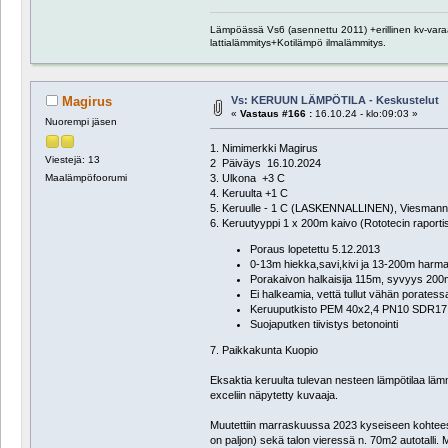
Lämpöässä Vs6 (asennettu 2011) +erillinen kv-varaa
lattialämmitys+Kotilämpö ilmalämmitys.
Vs: KERUUN LÄMPÖTILA - Keskustelut
Magirus
«
Vastaus #166 :
16.10.24 - klo:09:03 »
Nuorempi jäsen
1. Nimimerkki Magirus
Viestejä: 13
2 Päiväys 16.10.2024
3. Ulkona +3 C
Maalämpöfoorumi
4. Keruulta +1 C
5. Keruulle - 1 C (LASKENNALLINEN), Viesmann 
6. Keruutyyppi 1 x 200m kaivo (Rototecin raportis
Poraus lopetettu 5.12.2013
0-13m hiekka,savi,kivi ja 13-200m harmaa
Porakaivon halkaisija 115m, syvyys 200
Ei halkeamia, vettä tullut vähän poratess
Keruuputkisto PEM 40x2,4 PN10 SDR17
Suojaputken tiivistys betonointi
7. Paikkakunta Kuopio
Eksaktia keruulta tulevan nesteen lämpötilaa lämmit
exceliin näpytetty kuvaaja.
Muutettiin marraskuussa 2023 kyseiseen kohteese
on paljon) sekä talon vieressä n. 70m2 autotalli