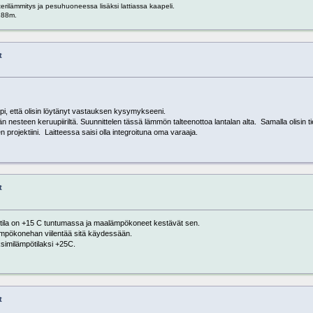
rilämmitys ja pesuhuoneessa lisäksi lattiassa kaapeli.
 188m.
t
läpi, että olisin löytänyt vastauksen kysymykseeni.
steen keruupiiriltä. Suunnittelen tässä lämmön talteenottoa lantalan alta. Samalla olisin ti
projektiini. Laitteessa saisi olla integroituna oma varaaja.
t
ötila on +15 C tuntumassa ja maalämpökoneet kestävät sen.
ämpökonehan viilentää sitä käydessään.
ksimilämpötilaksi +25C.
t