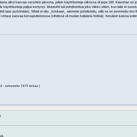
asta alkoi kasvaa varsinkin jaksona, jolloin käyttötunteja viikossa oli jopa 160. Kaivohan on jo
 ole käyttötunteja paljoa kertynyt. Mutasihti tuli puhdistettua joku viikko sitten, kun laite ei suo
 lähti taas pyörimään). Sihtiä ei oltu _koskaan_ aiemmin puhdistettu, sillä se on asennettu tosi 
 virtaus kasvaa keruuputkistossa (sihdissä oli mudan kaltaista höttöä). Kesäisin kaivoa koit
 - tarkasteltu 1975 kertaa.)
t
sa.