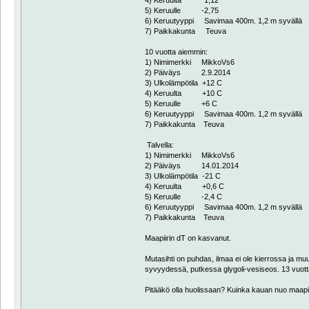
5) Keruulle -2,75
6) Keruutyyppi Savimaa 400m. 1,2 m syvällä
7) Paikkakunta Teuva
10 vuotta aiemmin:
1) Nimimerkki MikkoVs6
2) Päiväys 2.9.2014
3) Ulkolämpötila +12 C
4) Keruulta +10 C
5) Keruulle +6 C
6) Keruutyyppi Savimaa 400m. 1,2 m syvällä
7) Paikkakunta Teuva
Talvella:
1) Nimimerkki MikkoVs6
2) Päiväys 14.01.2014
3) Ulkolämpötila -21 C
4) Keruulta +0,6 C
5) Keruulle -2,4 C
6) Keruutyyppi Savimaa 400m. 1,2 m syvällä
7) Paikkakunta Teuva
Maapiirin dT on kasvanut.
Mutasihti on puhdas, ilmaa ei ole kierrossa ja mu
syvyydessä, putkessa glygoli-vesiseos. 13 vu
Pitääkö olla huolissaan? Kuinka kauan nuo maapi