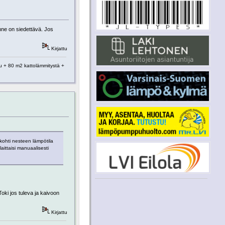
anne on siedettävä. Jos
Kirjattu
tu + 80 m2 kattolämmitystä +
kohti nesteen lämpötila
aittaisi manuaalisesti
?
Toki jos tuleva ja kaivoon
Kirjattu