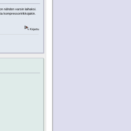
on nähden varsin laihaksi.
ia kompressoririkkojakin.
Kirjattu