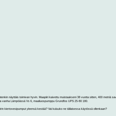
utenkin näyttäis toimivan hyvin. Maapiiri kaivettu muistaakseni 38 vuotta sitten, 400 metriä s
otta vanha Lämpöässä Vs 6, maaliuospumppu Grundfos UPS 25-80 180.
irin kiertovesipumput yleensä kestää? Vai kuluuko ne tällaisessa käytössä ollenkaan?