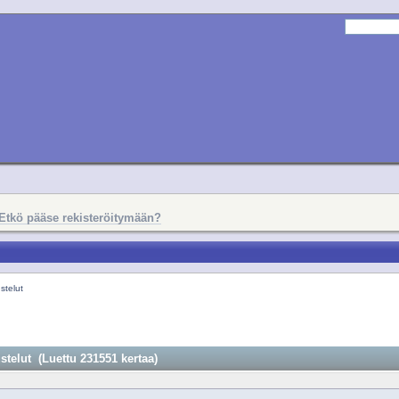
Etkö pääse rekisteröitymään?
telut
elut (Luettu 231551 kertaa)