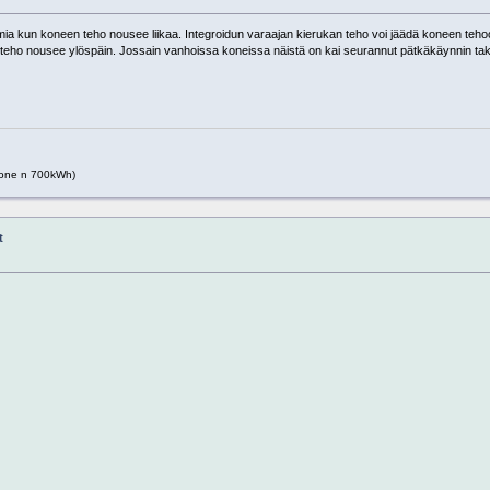
gelmia kun koneen teho nousee liikaa. Integroidun varaajan kierukan teho voi jäädä koneen teho
 teho nousee ylöspäin. Jossain vanhoissa koneissa näistä on kai seurannut pätkäkäynnin tak
one n 700kWh)
t