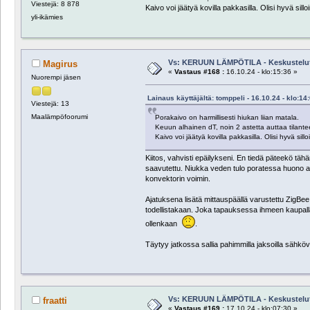
Viestejä: 8 878
Kaivo voi jäätyä kovilla pakkasilla. Olisi hyvä si
yli-ikämies
Vs: KERUUN LÄMPÖTILA - Keskustelu
Magirus
«
Vastaus #168 :
16.10.24 - klo:15:36 »
Nuorempi jäsen
Lainaus käyttäjältä: tomppeli - 16.10.24 - klo:14
Viestejä: 13
Maalämpöfoorumi
Porakaivo on harmillisesti hiukan liian matala.
Keuun alhainen dT, noin 2 astetta auttaa tilante
Kaivo voi jäätyä kovilla pakkasilla. Olisi hyvä s
Kiitos, vahvisti epäilykseni. En tiedä päteekö täh
saavutettu. Niukka veden tulo poratessa huono as
konvektorin voimin.
Ajatuksena lisätä mittauspäällä varustettu ZigBee 
todellistakaan. Joka tapauksessa ihmeen kaupalla
ollenkaan
.
Täytyy jatkossa sallia pahimmilla jaksoilla sähkö
Vs: KERUUN LÄMPÖTILA - Keskustelu
fraatti
«
Vastaus #169 :
17.10.24 - klo:07:30 »