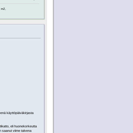
0 m2,
teenä käyttöpäiväkirjasta
katto, eli huonekorkeutta
n saanut viime talvena