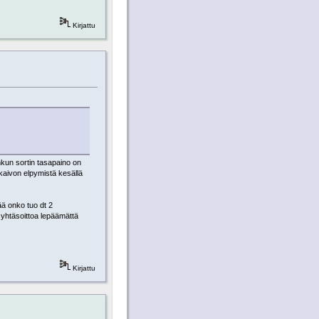
Kirjattu
onkun sortin tasapaino on
kaivon elpymistä kesällä
ää onko tuo dt 2
 yhtäsoittoa lepäämättä
Kirjattu