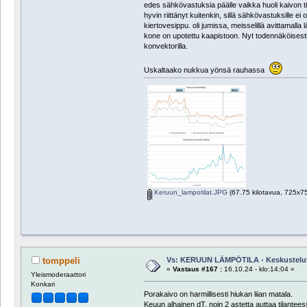
edes sähkövastuksia päälle vaikka huoli kaivon til
hyvin riittänyt kuitenkin, sillä sähkövastuksille ei
kiertovesippu. oli jumissa, meisselillä avittamalla
kone on upotettu kaapistoon. Nyt todennäköisesti
konvektorilla.
Uskaltaako nukkua yönsä rauhassa
Keruun_lampotilat.JPG
(67.75 kilotavua, 725x754
Vs: KERUUN LÄMPÖTILA - Keskustelu
tomppeli
«
Vastaus #167 :
16.10.24 - klo:14:04 »
Yleismoderaattori
Konkari
Porakaivo on harmillisesti hiukan liian matala.
Keuun alhainen dT, noin 2 astetta auttaa tilantees