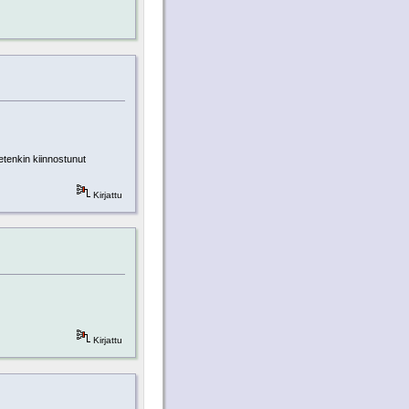
etenkin kiinnostunut
Kirjattu
Kirjattu