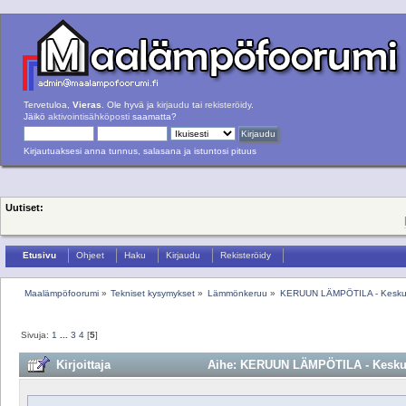
Tervetuloa,
Vieras
. Ole hyvä ja
kirjaudu
tai
rekisteröidy
.
Jäikö
aktivointisähköposti
saamatta?
Kirjautuaksesi anna tunnus, salasana ja istuntosi pituus
Uutiset:
Etusivu
Ohjeet
Haku
Kirjaudu
Rekisteröidy
Maalämpöfoorumi
»
Tekniset kysymykset
»
Lämmönkeruu
»
KERUUN LÄMPÖTILA - Keskus
Sivuja:
1
...
3
4
[
5
]
Kirjoittaja
Aihe: KERUUN LÄMPÖTILA - Keskust