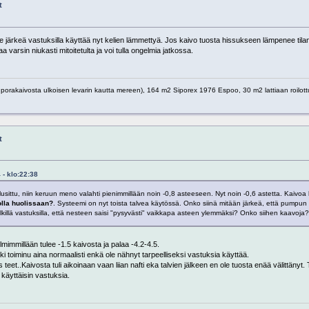
t
 ole järkeä vastuksilla käyttää nyt kelien lämmettyä. Jos kaivo tuosta hissukseen lämpenee til
varsin niukasti mitoitetulta ja voi tulla ongelmia jatkossa.
porakaivosta ulkoisen levarin kautta mereen), 164 m2 Siporex 1976 Espoo, 30 m2 lattiaan roilot
t
 - klo:22:38
ittu, niin keruun meno valahti pienimmillään noin -0,8 asteeseen. Nyt noin -0,6 astetta. Kaivoa 
olla huolissaan?
. Systeemi on nyt toista talvea käytössä. Onko siinä mitään järkeä, että pumpun l
lkillä vastuksilla, että nesteen saisi "pysyvästi" vaikkapa asteen ylemmäksi? Onko siihen kaavoja
mimmillään tulee -1.5 kaivosta ja palaa -4.2-4.5.
i toiminu aina normaalisti enkä ole nähnyt tarpeelliseksi vastuksia käyttää.
eet..Kaivosta tuli aikoinaan vaan liian nafti eka talvien jälkeen en ole tuosta enää välittänyt. 
käyttäisin vastuksia.