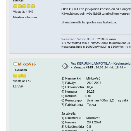
Konkari
Olen kuullut että järvipiirien kanssa on ollut on
Viestejä: 4 547
Käyntijaksot voi myös jäädä tyngiksi kun koneen
Maalämpöfoorumi
Shunttaamalla lämpötilaa saa laskettua.
Viessmann Vitocal 333-G
, 2*180m kaivo
171m2/500m3 talo + 70m2/200m3 talousrakennus
Kokonaissähkö n 10000kWh(MLP n 5500kWh, IV-k
Vs: KERUUN LÄMPÖTILA - Keskustelu
MikkoVs6
«
Vastaus #165 :
26.09.24 - klo:18:48 »
Täysjäsen
1) Nimimerkki MikkoVs6
Viestejä: 171
2) Päiväys 26.9.2024
Lä Vs6
3) Ulkolämpötila 10,4
4) Keruulta 10,25
5) Keruulle 5.81
6) Keruutyyppi Savimaa 400m. 1,2 m syvällä
7) Paikkakunta Teuva
Ja talvella:
1) Nimimerkki MikkoVs6
2) Päiväys 28.1.2024
3) Ulkolämpötila 0,8
4) Keruulta 1,12