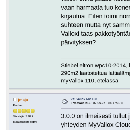
vaan harmaata tuo koneen
kirjautua. Eilen toimi no
suhteen mutta nyt sammui
Valloxi taas pakkotyöntä
päivityksen?
Stiebel eltron wpc10-2014, 
290m2 laatoitettua lattialämpö
myVallox 110, etelässä
Vs: Vallox MV 110
jmaja
«
Vastaus #16 :
07.05.25 - klo:17:30 »
Konkari
3.0.0 on ilmeisesti tull
Viestejä: 2 029
Maalämpöfoorumi
yhteyden MyVallox Cloudi