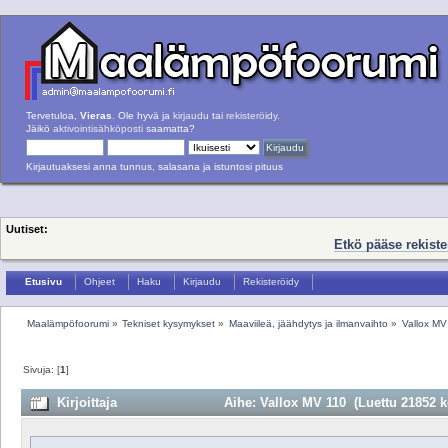
Tervetuloa,
Vieras
. Ole hyvä ja
kirjaudu
tai
rekisteröidy
.
Jäikö
aktivointisähköposti
saamatta?
Kirjautuaksesi anna tunnus, salasana ja istuntosi pituus
Uutiset:
Etkö pääse rekist
Etusivu
Ohjeet
Haku
Kirjaudu
Rekisteröidy
Maalämpöfoorumi
»
Tekniset kysymykset
»
Maaviileä, jäähdytys ja ilmanvaihto
»
Vallox MV
Sivuja: [
1
]
Kirjoittaja
Aihe: Vallox MV 110 (Luettu 21852 k