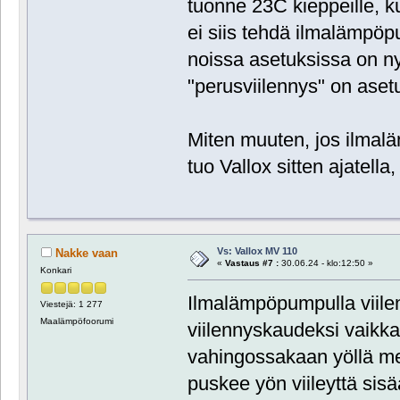
tuonne 23C kieppeille, k
ei siis tehdä ilmalämpöp
noissa asetuksissa on ny
"perusviilennys" on aset
Miten muuten, jos ilmalä
tuo Vallox sitten ajatell
Vs: Vallox MV 110
Nakke vaan
«
Vastaus #7 :
30.06.24 - klo:12:50 »
Konkari
Ilmalämpöpumpulla viilen
Viestejä: 1 277
Maalämpöfoorumi
viilennyskaudeksi vaikka
vahingossakaan yöllä m
puskee yön viileyttä sisä