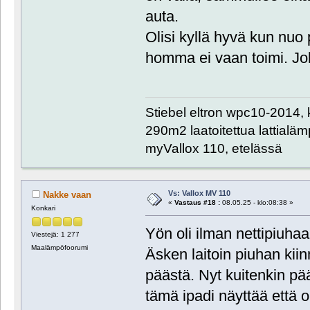
auta.
Olisi kyllä hyvä kun nuo p
homma ei vaan toimi. Jo
Stiebel eltron wpc10-2014, 
290m2 laatoitettua lattialämpö
myVallox 110, etelässä
Vs: Vallox MV 110
Nakke vaan
«
Vastaus #18 :
08.05.25 - klo:08:38 »
Konkari
Yön oli ilman nettipiuh
Viestejä: 1 277
Maalämpöfoorumi
Äsken laitoin piuhan kii
päästä. Nyt kuitenkin pää
tämä ipadi näyttää että 