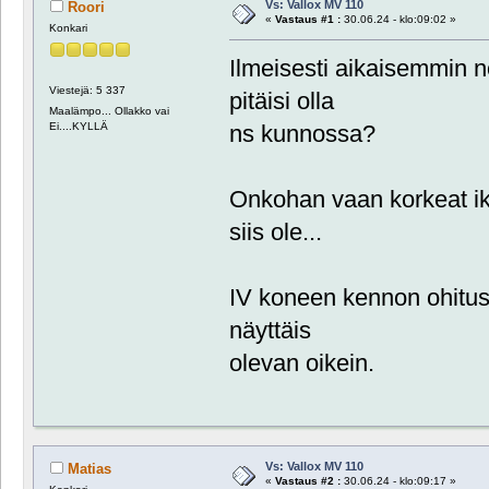
Vs: Vallox MV 110
Roori
«
Vastaus #1 :
30.06.24 - klo:09:02 »
Konkari
Ilmeisesti aikaisemmin no
Viestejä: 5 337
pitäisi olla
Maalämpo... Ollakko vai
Ei....KYLLÄ
ns kunnossa?
Onkohan vaan korkeat ik
siis ole...
IV koneen kennon ohitus 
näyttäis
olevan oikein.
Vs: Vallox MV 110
Matias
«
Vastaus #2 :
30.06.24 - klo:09:17 »