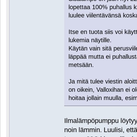
lopettaa 100% puhallus k
luulee viilentävänsä kosk
Itse en tuota siis voi käy
lukemia näytille.
Käytän vain sitä perusvii
läppää mutta ei puhallusta
metsään.
Ja mitä tulee viestin aloi
on oikein, Valloxihan ei 
hoitaa jollain muulla, es
Ilmalämpöpumppu löytyy,
noin lämmin. Luulisi, ett