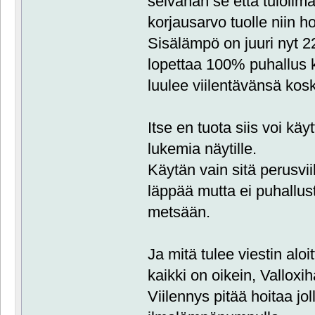
selvähän se että tuloilma
korjausarvo tuolle niin 
Sisälämpö on juuri nyt 22.
lopettaa 100% puhallus k
luulee viilentävänsä kosk
Itse en tuota siis voi käy
lukemia näytille.
Käytän vain sitä perusvi
läppää mutta ei puhallust
metsään.
Ja mitä tulee viestin aloi
kaikki on oikein, Vallox
Viilennys pitää hoitaa jol