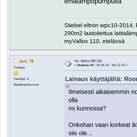
ilmalämpöpumpulla
Stiebel eltron wpc10-2014, 
290m2 laatoitettua lattialämpö
myVallox 110, etelässä
Vs: Vallox MV 110
Joni_78
«
Vastaus #4 :
30.06.24 - klo:12:15 »
Tulokas
Lainaus käyttäjältä: Roor
Viestejä: 6
Maalämpöfoorumi
Ilmeisesti aikaisemmin nor
olla
ns kunnossa?
Onkohan vaan korkeat ikk
siis ole...