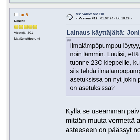
Vs: Vallox MV 110
luu5
«
Vastaus #12 :
01.07.24 - klo:18:29 »
Konkari
Lainaus käyttäjältä: Joni
Viestejä: 801
Maalämpöfoorumi
Ilmalämpöpumppu löytyy,
noin lämmin. Luulisi, että
tuonne 23C kieppeille, ku
siis tehdä ilmalämpöpumpu
asetuksissa on nyt jokin 
on asetuksissa?
Kyllä se useamman päivä
mitään muuta vermettä a
asteeseen on päässyt 