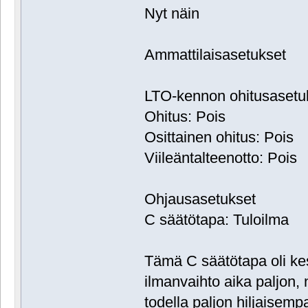
Nyt näin
Ammattilaisasetukset
LTO-kennon ohitusasetu
Ohitus: Pois
Osittainen ohitus: Pois
Viileäntalteenotto: Pois
Ohjausasetukset
C säätötapa: Tuloilma
Tämä C säätötapa oli kes
ilmanvaihto aika paljon, n
todella paljon hiljaisemp