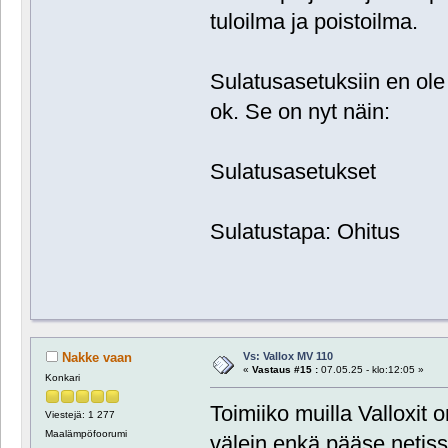
tuloilma ja poistoilma.
Sulatusasetuksiin en ole
ok. Se on nyt näin:
Sulatusasetukset
Sulatustapa: Ohitus
Vs: Vallox MV 110
Nakke vaan
«
Vastaus #15 :
07.05.25 - klo:12:05 »
Konkari
Toimiiko muilla Valloxit 
Viestejä: 1 277
Maalämpöfoorumi
välein enkä pääse netis