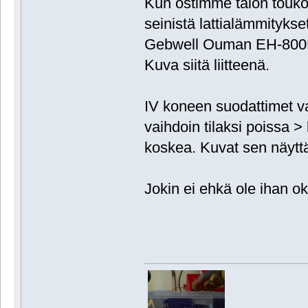
Kun ostimme talon touko
seinistä lattialämmityks
Gebwell Ouman EH-800B
Kuva siitä liitteenä.
IV koneen suodattimet v
vaihdoin tilaksi poissa 
koskea. Kuvat sen näyttäm
Jokin ei ehkä ole ihan o