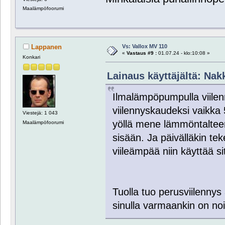
Maalämpöfoorumi
Vs: Vallox MV 110
Lappanen
«
Vastaus #9 :
01.07.24 - klo:10:08 »
Konkari
Lainaus käyttäjältä: Nakk
Ilmalämpöpumpulla viilen
viilennyskaudeksi vaikka
Viestejä: 1 043
yöllä mene lämmöntalteen
Maalämpöfoorumi
sisään. Ja päivälläkin tek
viileämpää niin käyttää si
Tuolla tuo perusviilennys 
sinulla varmaankin on noin