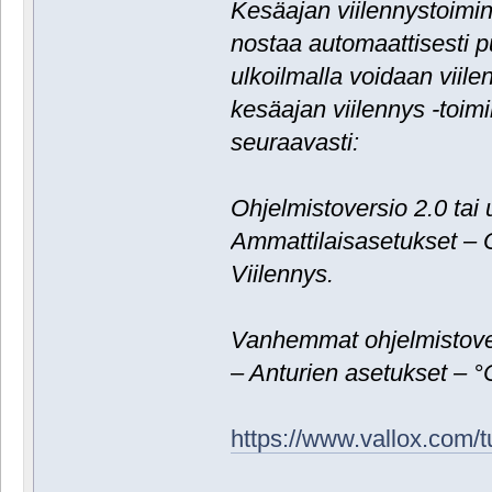
Kesäajan viilennystoimi
nostaa automaattisesti pu
ulkoilmalla voidaan viil
kesäajan viilennys -toim
seuraavasti:
Ohjelmistoversio 2.0 tai
Ammattilaisasetukset – 
Viilennys.
Vanhemmat ohjelmistover
– Anturien asetukset – °
https://www.vallox.com/tu