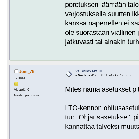
porotuksen jäämään talon
varjostuksella suurten ik
kanssa näperrellen ei saa
ole suorastaan viallinen 
jatkuvasti tai ainakin tur
Vs: Vallox MV 110
Joni_78
«
Vastaus #14 :
08.11.24 - klo:14:55 »
Tulokas
Mites nämä asetukset piti
Viestejä: 6
Maalämpöfoorumi
LTO-kennon ohitusasetuk
tuo "Ohjausasetukset" pit
kannattaa talveksi muut