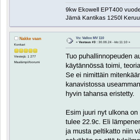
9kw Ekowell EPT400 vuode
Jämä Kantikas 1250l Keru
Vs: Vallox MV 110
Nakke vaan
«
Vastaus #3 :
30.06.24 - klo:11:10 »
Konkari
Tuo puhallinnopeuden au
Viestejä: 1 277
Maalämpöfoorumi
käytännössä toimi, teoria
Se ei nimittäin mitenkää
kanavistossa useamman 
hyvin tahansa eristetty.
Esim juuri nyt ulkona on 
tulee 22.9c. Eli lämpene
ja musta peltikatto niin v