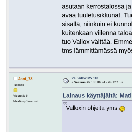
asutaan kerrostalossa ja t
avaa tuuletusikkunat. Tuo
sisällä, niinkuin ei kunno
kuitenkaan viilennä taloa,
tuo Vallox väittää. Emme s
tms lämmittämässä myö
Vs: Vallox MV 110
Joni_78
«
Vastaus #5 :
30.06.24 - klo:12:18 »
Tulokas
Lainaus käyttäjältä: Mati
Viestejä: 6
Maalämpöfoorumi
Valloxin ohjeita yms