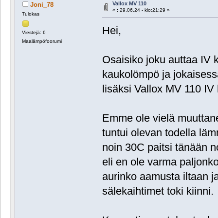
Vallox MV 110
Joni_78
«
:
29.06.24 - klo:21:29 »
Tulokas
Hei,
Viestejä: 6
Maalämpöfoorumi
Osaisiko joku auttaa IV
kaukolömpö ja jokaises
lisäksi Vallox MV 110 IV
Emme ole vielä muuttane
tuntui olevan todella lämm
noin 30C paitsi tänään no
eli en ole varma paljonko
aurinko aamusta iltaan ja 
sälekaihtimet toki kiinni.