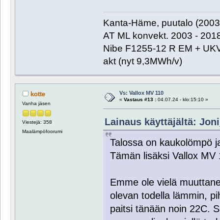
Kanta-Häme, puutalo (2003)
AT ML konvekt. 2003 - 201
Nibe F1255-12 R EM + UKV
akt (nyt 9,3MWh/v)
Vs: Vallox MV 110
kotte
«
Vastaus #13 :
04.07.24 - klo:15:10 »
Vanha jäsen
Lainaus käyttäjältä: Joni
Viestejä: 358
Maalämpöfoorumi
Talossa on kaukolömpö j
Tämän lisäksi Vallox MV 
Emme ole vielä muuttanee
olevan todella lämmin, pih
paitsi tänään noin 22C. Si