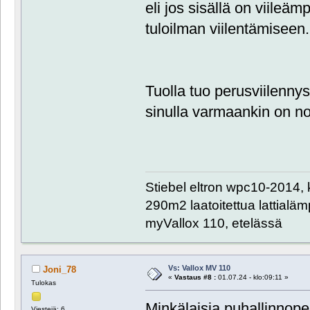
eli jos sisällä on viileämp
tuloilman viilentämiseen.
Tuolla tuo perusviilennys
sinulla varmaankin on noi
Stiebel eltron wpc10-2014, 
290m2 laatoitettua lattialämpö
myVallox 110, etelässä
Vs: Vallox MV 110
Joni_78
«
Vastaus #8 :
01.07.24 - klo:09:11 »
Tulokas
Minkälaisia puhallinnope
Viestejä: 6