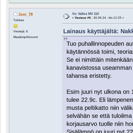
Vs: Vallox MV 110
Joni_78
«
Vastaus #6 :
30.06.24 - klo:12:25 »
Tulokas
Lainaus käyttäjältä: Nakk
Viestejä: 6
Maalämpöfoorumi
Tuo puhallinnopeuden au
käytännössä toimi, teorias
Se ei nimittäin mitenkää
kanavistossa useamman a
tahansa eristetty.
Esim juuri nyt ulkona on 
tulee 22.9c. Eli lämpenem
musta peltikatto niin välik
selvähän se että tuloilma 
korjausarvo tuolle niin h
Sisälämpö on juuri nyt 22.6