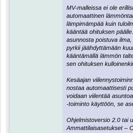
MV-malleissa ei ole erillis
automaattinen lämmöntal
lämpimämpää kuin tuloilm
kääntää ohituksen pääll
asunnosta poistuva ilma, 
pyrkii jäähdyttämään kuum
kääntämällä lämmön talt
sen ohituksen kulloinenki
Kesäajan viilennystoimin
nostaa automaattisesti puh
voidaan viilentää asuntoa
-toiminto käyttöön, se as
Ohjelmistoversio 2.0 tai
Ammattilaisasetukset – 