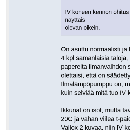
IV koneen kennon ohitus '
näyttäis
olevan oikein.
On asuttu normaalisti j
4 kpl samanlaisia taloja
papereita ilmanvaihdon 
olettaisi, että on säädet
Ilmalämpöpumppu on, mutt
kuin selviää mitä tuo IV 
Ikkunat on isot, mutta ta
20C ja vähän viileä t-paid
Vallox 2 kuvaa, niin IV