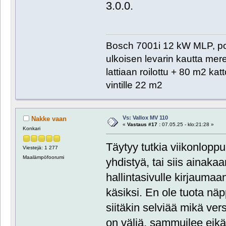
3.0.0.
Bosch 7001i 12 kW MLP, poh
ulkoisen levarin kautta me
lattiaan roilottu + 80 m2 ka
vintille 22 m2
Vs: Vallox MV 110
Nakke vaan
«
Vastaus #17 :
07.05.25 - klo:21:28 »
Konkari
Täytyy tutkia viikonloppu
Viestejä: 1 277
Maalämpöfoorumi
yhdistyä, tai siis ainaka
hallintasivulle kirjaumaa
käsiksi. En ole tuota nä
siitäkin selviää mikä ver
on väliä, sammuilee eikä