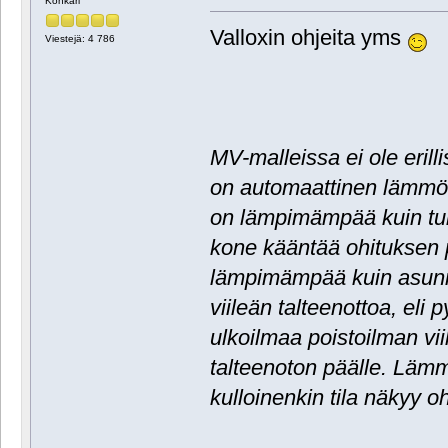
Konkari
Valloxin ohjeita yms
Viestejä: 4 786
MV-malleissa ei ole erilli
on automaattinen lämmön
on lämpimämpää kuin tulo
kone kääntää ohituksen p
lämpimämpää kuin asunno
viileän talteenottoa, eli
ulkoilmaa poistoilman vi
talteenoton päälle. Läm
kulloinenkin tila näkyy o