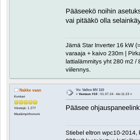
Pääseekö noihin asetuks
vai pitääkö olla selainkäy
Jämä Star Inverter 16 kW (
varaaja + kaivo 230m | Pirka
lattialämmitys yht 280 m2 / 8
viilennys.
Vs: Vallox MV 110
Nakke vaan
«
Vastaus #10 :
01.07.24 - klo:11:23 »
Konkari
Pääsee ohjauspaneelinki
Viestejä: 1 277
Maalämpöfoorumi
Stiebel eltron wpc10-2014, 