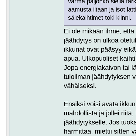
varma paljonko siellä tar
aamusta iltaan ja isot lat
sälekaihtimet toki kiinni.
Ei ole mikään ihme, että 
jäähdytys on ulkoa otetul
ikkunat ovat pääsyy eikä
apua. Ulkopuoliset kaihtim
Jopa energiakaivon tai 
tuloilman jäähdytyksen va
vähäiseksi.
Ensiksi voisi avata ikkuno
mahdollista ja jollei rii
jäähdytykselle. Jos tuokaa
harmittaa, miettii sitten v