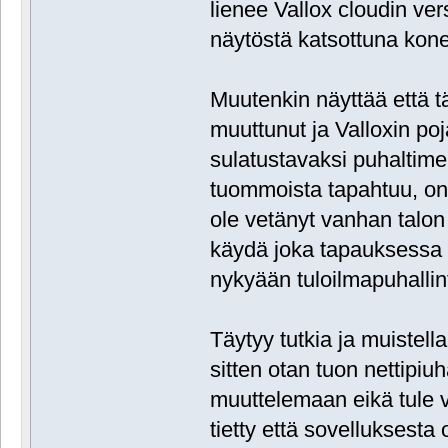
lienee Vallox cloudin ve
näytöstä katsottuna kone
Muutenkin näyttää että t
muuttunut ja Valloxin poj
sulatustavaksi puhaltime
tuommoista tapahtuu, onn
ole vetänyt vanhan talon
käydä joka tapauksessa 
nykyään tuloilmapuhallin
Täytyy tutkia ja muistel
sitten otan tuon nettipiuh
muuttelemaan eikä tule vi
tietty että sovelluksesta