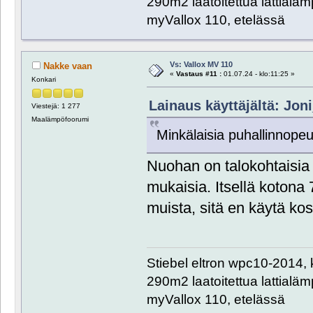
290m2 laatoitettua lattialämpö
myVallox 110, etelässä
Vs: Vallox MV 110
Nakke vaan
«
Vastaus #11 :
01.07.24 - klo:11:25 »
Konkari
Lainaus käyttäjältä: Joni
Viestejä: 1 277
Maalämpöfoorumi
Minkälaisia puhallinnopeu
Nuohan on talokohtaisia 
mukaisia. Itsellä kotona
muista, sitä en käytä ko
Stiebel eltron wpc10-2014, 
290m2 laatoitettua lattialämpö
myVallox 110, etelässä