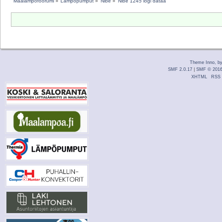
Maalämpöfoorumi
»
Lämpöpumput
»
Nibe
»
Nibe 1245 logi dataa
Theme Inno, b
SMF 2.0.17
|
SMF © 201
XHTML
RSS