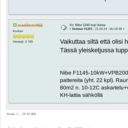
Vs: Nibe 1245 logi dataa
maalämmittää
«
Vastaus #1201 :
21.04.24 - klo:16:38 »
Konkari
Vaikuttaa siltä että olisi
Viestejä: 3 795
Tässä yleisketjussa tup
Nibe F1145-10kW+VPB200+
pattereita (yht. 22 kpl). R
80m2 n. 10-12C askartelu+
KH-lattia sähköllä
Sivuja:
1
...
29
30
[
31
]