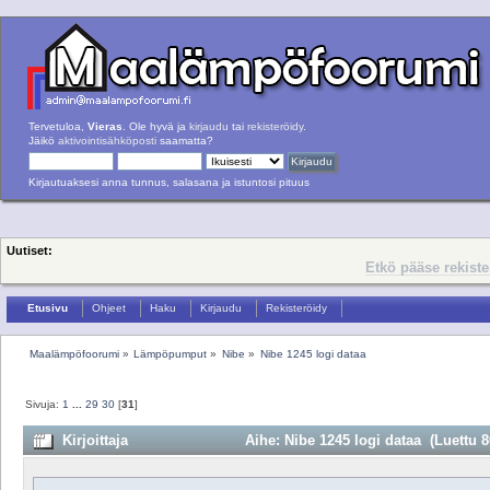
Tervetuloa,
Vieras
. Ole hyvä ja
kirjaudu
tai
rekisteröidy
.
Jäikö
aktivointisähköposti
saamatta?
Kirjautuaksesi anna tunnus, salasana ja istuntosi pituus
Uutiset:
Etkö pääse rekist
Etusivu
Ohjeet
Haku
Kirjaudu
Rekisteröidy
Maalämpöfoorumi
»
Lämpöpumput
»
Nibe
»
Nibe 1245 logi dataa
Sivuja:
1
...
29
30
[
31
]
Kirjoittaja
Aihe: Nibe 1245 logi dataa (Luettu 8