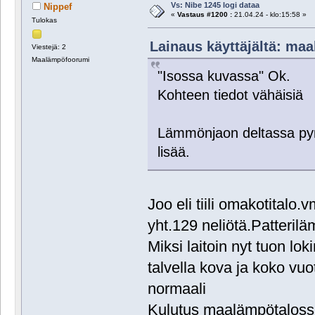
Vs: Nibe 1245 logi dataa
Nippef
«
Vastaus #1200 :
21.04.24 - klo:15:58 »
Tulokas
Lainaus käyttäjältä: maa
Viestejä: 2
Maalämpöfoorumi
"Isossa kuvassa" Ok.
Kohteen tiedot vähäisi
Lämmönjaon deltassa pyrk
lisää.
Joo eli tiili omakotitalo
yht.129 neliötä.Patterilä
Miksi laitoin nyt tuon l
talvella kova ja koko v
normaali
Kulutus maalämpötalossa