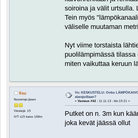
soiroina ja välit urtsull
Tein myös "lämpökanaalin
väliselle muutaman metri
Nyt viime torstaista lähti
puolilämpimässä tilassa 
miten vaikuttaa keruun lä
Vs: KESKUSTELU: Onko LÄMPÖKAIVO
fisu
alarajoillaan?
Nuorempi jäsen
«
Vastaus #42 :
11.11.13 - klo:15:21 »
Viestejä: 15
Putket on n. 3m kun kää
IVT x15 kaivo 168m
joka kevät jäässä ollut