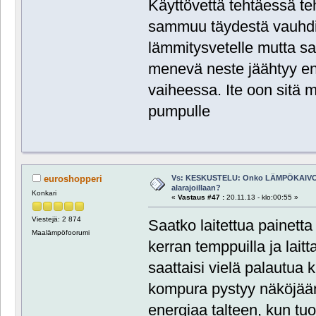
Käyttövettä tehtäessä t
sammuu täydestä vauhdis
lämmitysvetelle mutta sa
menevä neste jäähtyy eni
vaiheessa. Ite oon sitä mi
pumpulle
Vs: KESKUSTELU: Onko LÄMPÖKAIVO
euroshopperi
alarajoillaan?
Konkari
«
Vastaus #47 :
20.11.13 - klo:00:55 »
Viestejä: 2 874
Saatko laitettua painetta
Maalämpöfoorumi
kerran temppuilla ja laitt
saattaisi vielä palautua k
kompura pystyy näköjään 
energiaa talteen, kun tuo 