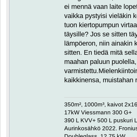
ei mennä vaan laite lo
vaikka pystyisi vieläki
tuon kiertopumpun virtaa
täysille? Jos se sitten tä
lämpöeron, niin ainakin ki
sitten. En tiedä mitä sell
maahan paluun puolella, 
varmistettu.Mielenkiinto
kaikkinensa, muistahan ra
350m², 1000m³, kaivot 2x
17kW Viessmann 300 G+
390 L KVV+ 500 L puskuri L
Aurinkosähkö 2022. Froniu
Doubleglass 12,75 kW.