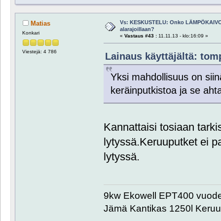
Vs: KESKUSTELU: Onko LÄMPÖKAIVO
Matias
alarajoillaan?
Konkari
«
Vastaus #43 :
11.11.13 - klo:16:09 »
Viestejä: 4 786
Lainaus käyttäjältä: tomp
Yksi mahdollisuus on siinä
keräinputkistoa ja se ahta
Kannattaisi tosiaan tarki
lytyssä.Keruuputket ei p
lytyssä.
9kw Ekowell EPT400 vuode
Jämä Kantikas 1250l Keru