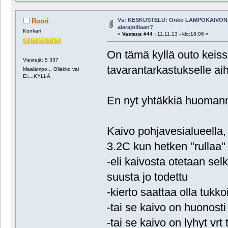
Vs: KESKUSTELU: Onko LÄMPÖKAIVON 
Roori
alarajoillaan?
Konkari
«
Vastaus #44 :
11.11.13 - klo:18:06 »
On tämä kyllä outo keissi
Viestejä: 5 337
tavarantarkastukselle aih
Maalämpo... Ollakko vai
Ei....KYLLÄ
En nyt yhtäkkiä huomann
Kaivo pohjavesialueella, 
3.2C kun hetken "rullaa" 
-eli kaivosta otetaan se
suusta jo todettu
-kierto saattaa olla tuk
-tai se kaivo on huonost
-tai se kaivo on lyhyt vrt