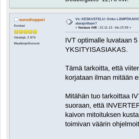
Vs: KESKUSTELU: Onko LÄMPÖKAIVO
euroshopperi
alarajoillaan?
Konkari
«
Vastaus #48 :
22.11.13 - klo:15:59 »
Viestejä: 2 874
IVT optimalle luvataan 5
Maalämpöfoorumi
YKSITYISASIAKAS.
Tämä tarkoitta, että vii
korjataan ilman mitään er
Mitähän tuo tarkoittaa 
suoraan, että INVERTER 
kaivon mitoituksen kusta
toimivan väärin ohjelmoi