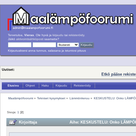
Tervetuloa,
Vieras
. Ole hyvä ja
kirjaudu
tai
rekisteröidy
.
Jäikö
aktivointisähköposti
saamatta?
Kirjautuaksesi anna tunnus, salasana ja istuntosi pituus
Uutiset:
Etkö pääse rekist
Etusivu
Ohjeet
Haku
Kirjaudu
Rekisteröidy
Maalämpöfoorumi
»
Tekniset kysymykset
»
Lämmönkeruu
»
KESKUSTELU: Onko LÄMPÖKAI
Sivuja:
1
[
2
]
Kirjoittaja
Aihe: KESKUSTELU: Onko LÄMPÖKAIV