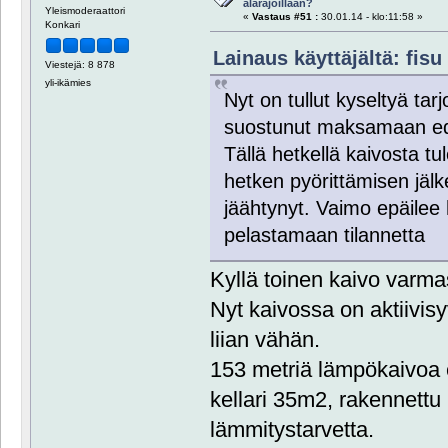
alarajoillaan?
Yleismoderaattori
«
Vastaus #51 :
30.01.14 - klo:11:58 »
Konkari
Lainaus käyttäjältä: fisu 
Viestejä: 8 878
yli-ikämies
Nyt on tullut kyseltyä tar
suostunut maksamaan ed
Tällä hetkellä kaivosta tu
hetken pyörittämisen jälke
jäähtynyt. Vaimo epäilee 
pelastamaan tilannetta
Kyllä toinen kaivo varmas
Nyt kaivossa on aktiivisy
liian vähän.
153 metriä lämpökaivoa 
kellari 35m2, rakennettu
lämmitystarvetta.