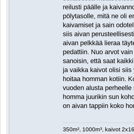
reilusti päälle ja kaivan
pölytasolle, mitä ne oli e
kaivamiset ja sain odotell
siis aivan perusteellisest
aivan pelkkää lieraa täyte
pedattiin. Nuo arvot vain 
sanoisin, että saat kaikki
ja vaikka kaivot olisi siis 
hoitaa homman kotiin. Ko
vuoden alusta perheelle
homma juurikin sun kohda
on aivan tappiin koko h
350m², 1000m³, kaivot 2x