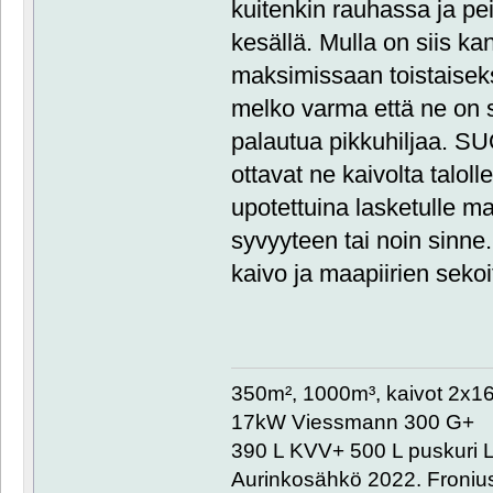
kuitenkin rauhassa ja pei
kesällä. Mulla on siis k
maksimissaan toistaiseksi
melko varma että ne on si
palautua pikkuhiljaa. SU
ottavat ne kaivolta talolle
upotettuina lasketulle ma
syvyyteen tai noin sinn
kaivo ja maapiirien sekoi
350m², 1000m³, kaivot 2x
17kW Viessmann 300 G+
390 L KVV+ 500 L puskuri L
Aurinkosähkö 2022. Froniu