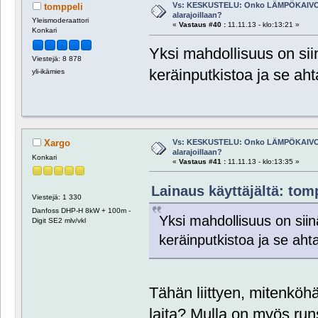
Vs: KESKUSTELU: Onko LÄMPÖKAIVO
tomppeli
alarajoillaan?
Yleismoderaattori
«
Vastaus #40 :
11.11.13 - klo:13:21 »
Konkari
Yksi mahdollisuus on siin
Viestejä: 8 878
keräinputkistoa ja se ahta
yli-ikämies
Vs: KESKUSTELU: Onko LÄMPÖKAIVO
Xargo
alarajoillaan?
Konkari
«
Vastaus #41 :
11.11.13 - klo:13:35 »
Lainaus käyttäjältä: tomp
Viestejä: 1 330
Danfoss DHP-H 8kW + 100m -
Yksi mahdollisuus on siinä
Digit SE2 mlv/vkl
keräinputkistoa ja se ahta
Tähän liittyen, mitenköh
laita? Mulla on myös run