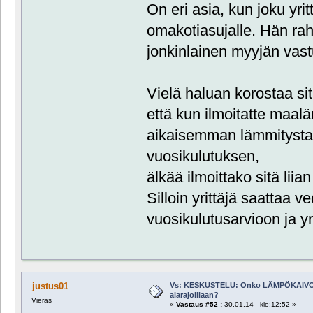
On eri asia, kun joku yr
omakotiasujalle. Hän raha
jonkinlainen myyjän vast
Vielä haluan korostaa sit
että kun ilmoitatte maalä
aikaisemman lämmitysta
vuosikulutuksen,
älkää ilmoittako sitä liia
Silloin yrittäjä saattaa v
vuosikulutusarvioon ja yr
Vs: KESKUSTELU: Onko LÄMPÖKAIVO
justus01
alarajoillaan?
Vieras
«
Vastaus #52 :
30.01.14 - klo:12:52 »