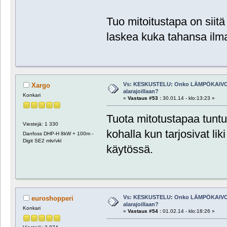
Tuo mitoitustapa on siit
laskea kuka tahansa ilm
Vs: KESKUSTELU: Onko LÄMPÖKAIVO
Xargo
alarajoillaan?
Konkari
«
Vastaus #53 :
30.01.14 - klo:13:23 »
Tuota mitotustapaa tunt
Viestejä: 1 330
kohalla kun tarjosivat lik
Danfoss DHP-H 8kW + 100m -
Digit SE2 mlv/vkl
käytössä.
Vs: KESKUSTELU: Onko LÄMPÖKAIVO
euroshopperi
alarajoillaan?
Konkari
«
Vastaus #54 :
01.02.14 - klo:18:26 »