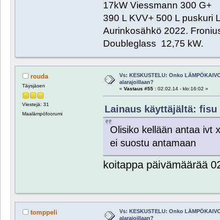
17kW Viessmann 300 G+
390 L KVV+ 500 L puskuri L
Aurinkosähkö 2022. Froniu
Doubleglass 12,75 kW.
Vs: KESKUSTELU: Onko LÄMPÖKAIVO
rouda
alarajoillaan?
Täysjäsen
«
Vastaus #55 :
02.02.14 - klo:16:02 »
Viestejä: 31
Lainaus käyttäjältä: fisu 
Maalämpöfoorumi
Olisiko kellään antaa ivt
ei suostu antamaan
koitappa päivämäärää 0
Vs: KESKUSTELU: Onko LÄMPÖKAIVO
tomppeli
alarajoillaan?