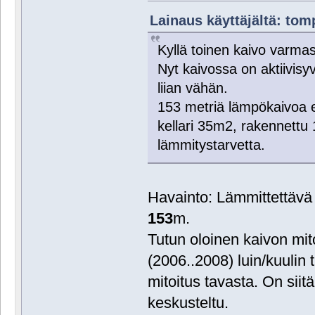
Lainaus käyttäjältä: tomp
Kyllä toinen kaivo varmas
Nyt kaivossa on aktiivisy
liian vähän.
153 metriä lämpökaivoa 
kellari 35m2, rakennettu
lämmitystarvetta.
Havainto: Lämmittettävä
153
m.
Tutun oloinen kaivon mito
(2006..2008) luin/kuulin
mitoitus tavasta. On siit
keskusteltu.