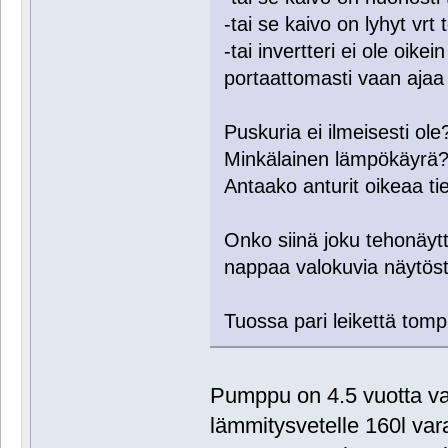
-tai se kaivo on lyhyt vrt
-tai invertteri ei ole oikei
portaattomasti vaan ajaa 
Puskuria ei ilmeisesti ole
Minkälainen lämpökäyrä
Antaako anturit oikeaa ti
Onko siinä joku tehonäyt
nappaa valokuvia näytöstä
Tuossa pari leikettä tomp
Pumppu on 4.5 vuotta van
lämmitysvetelle 160l va