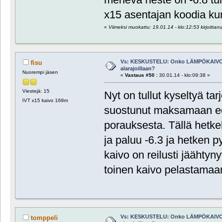
x15 asentajan koodia ku
«
Viimeksi muokattu: 19.01.14 - klo:12:53 kirjoittanu
Vs: KESKUSTELU: Onko LÄMPÖKAIVO
fisu
alarajoillaan?
Nuorempi jäsen
«
Vastaus #50 :
30.01.14 - klo:09:38 »
Viestejä: 15
Nyt on tullut kyseltyä ta
IVT x15 kaivo 168m
suostunut maksamaan e
porauksesta. Tällä hetkel
ja paluu -6.3 ja hetken py
kaivo on reilusti jäähtyny
toinen kaivo pelastamaan
Vs: KESKUSTELU: Onko LÄMPÖKAIVO
tomppeli