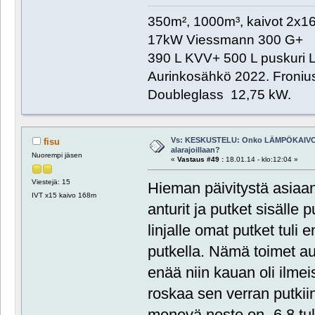
350m², 1000m³, kaivot 2x
17kW Viessmann 300 G+
390 L KVV+ 500 L puskuri L
Aurinkosähkö 2022. Froniu
Doubleglass 12,75 kW.
Vs: KESKUSTELU: Onko LÄMPÖKAIVO
fisu
alarajoillaan?
Nuorempi jäsen
«
Vastaus #49 :
18.01.14 - klo:12:04 »
Viestejä: 15
Hieman päivitystä asiaa
IVT x15 kaivo 168m
anturit ja putket sisälle
linjalle omat putket tuli 
putkella. Nämä toimet au
enää niin kauan oli ilmeis
roskaa sen verran putkii
menevä neste on -6.8 tule