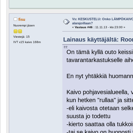
Vs: KESKUSTELU: Onko LÄMPÖKAIVO
fisu
alarajoillaan?
Nuorempi jäsen
«
Vastaus #46 :
11.11.13 - klo:23:00 »
Viestejä: 15
Lainaus käyttäjältä: Roor
IVT x15 kaivo 168m
On tämä kyllä outo keissi,
tavarantarkastukselle aihe
En nyt yhtäkkiä huomann
Kaivo pohjavesialueella, 
kun hetken "rullaa" ja sit
-eli kaivosta otetaan sel
suusta jo todettu
-kierto saattaa olla tuk
-tai se kaivo on huonosti