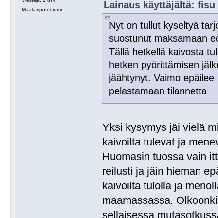
Viestejä: 2 874
Lainaus käyttäjältä: fisu 
Maalämpöfoorumi
Nyt on tullut kyseltyä tar
suostunut maksamaan ed
Tällä hetkellä kaivosta tu
hetken pyörittämisen jälke
jäähtynyt. Vaimo epäilee 
pelastamaan tilannetta
Yksi kysymys jäi vielä mi
kaivoilta tulevat ja men
Huomasin tuossa vain itt
reilusti ja jäin hieman ep
kaivoilta tulolla ja menol
maamassassa. Olkoonkin, 
sellaisessa mutasotkuss