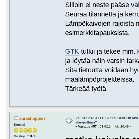
Silloin ei neste pääse va
Seuraa tilannetta ja kerro
Lämpökaivojen rajoista m
esimerkkitapauksista.
GTK
tutkii ja tekee mm.
ja löytää näin varsin ta
Sitä tietoutta voidaan h
maalämpöprojekteissa.
Tärkeää työtä!
Vs: KESKUSTELU: Onko LÄMPÖKAIVO
euroshopperi
alarajoillaan?
Konkari
«
Vastaus #57 :
03.02.14 - klo:20:49 »
Viestejä: 2 874