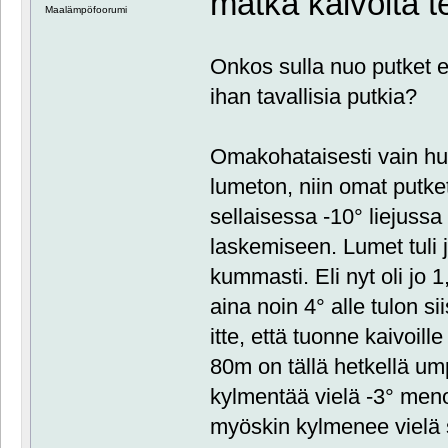
matka kaivolta t
Maalämpöfoorumi
Onkos sulla nuo putket er
ihan tavallisia putkia?
Omakohataisesti vain hu
lumeton, niin omat putket
sellaisessa -10° liejussa
laskemiseen. Lumet tuli 
kummasti. Eli nyt oli jo
aina noin 4° alle tulon si
itte, että tuonne kaivoil
80m on tällä hetkellä u
kylmentää vielä -3° menoa
myöskin kylmenee vielä