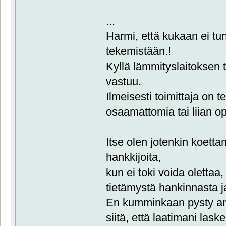
...
Harmi, että kukaan ei tu
tekemistään.!
Kyllä lämmityslaitoksen to
vastuu.
Ilmeisesti toimittaja on t
osaamattomia tai liian op
Itse olen jotenkin koett
hankkijoita,
kun ei toki voida olettaa, e
tietämystä hankinnasta j
En kumminkaan pysty an
siitä, että laatimani lask