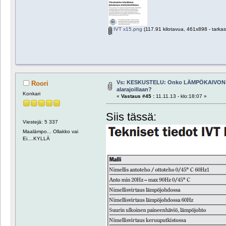
IVT x15.png
(117.91 kilotavua, 461x898 - tarkas
Vs: KESKUSTELU: Onko LÄMPÖKAIVON 
Roori
alarajoillaan?
Konkari
«
Vastaus #45 :
11.11.13 - klo:18:07 »
Siis tässä:
Viestejä: 5 337
Maalämpo... Ollakko vai
Ei....KYLLÄ