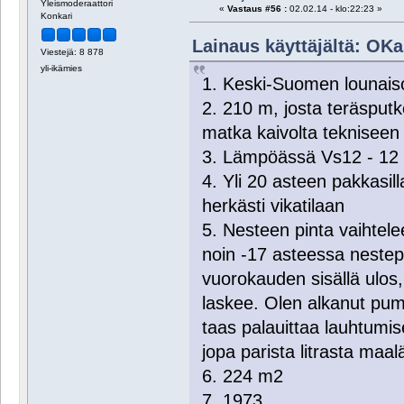
Yleismoderaattori
«
Vastaus #56 :
02.02.14 - klo:22:23 »
Konkari
Lainaus käyttäjältä: OKa
Viestejä: 8 878
yli-ikämies
1. Keski-Suomen lounais
2. 210 m, josta teräsput
matka kaivolta tekniseen 
3. Lämpöässä Vs12 - 12
4. Yli 20 asteen pakkasil
herkästi vikatilaan
5. Nesteen pinta vaihtele
noin -17 asteessa nestepi
vuorokauden sisällä ulos,
laskee. Olen alkanut pump
taas palauittaa lauhtumi
jopa parista litrasta maa
6. 224 m2
7. 1973