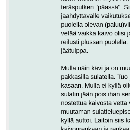
teräsputken "päässä". Sil
jäähdyttävälle vaikutukse
puolella olevan (paluu)vi
vetää vaikka kaivo olisi
reilusti plussan puolella.
jäätulppa.
Mulla näin kävi ja on mu
pakkasilla sulatella. Tuo 
kasaan. Mulla ei kyllä o
sulatin jään pois ihan se
nostettua kaivosta vettä v
muutaman sulatteluepiso
kyllä auttoi. Laitoin siis
kaivonrenkaan ja renka