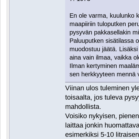
En ole varma, kuulunko kui
maapiiriin tuloputken peru
pysyvän pakkasellakin mi
Paluuputken sisätilassa 
muodostuu jäätä. Lisäksi 
aina vain ilmaa, vaikka ol
Ilman kertyminen maalämp
sen herkkyyteen mennä vi
Viinan ulos tuleminen yl
toisaalta, jos tuleva pysy
mahdollista.
Voisiko nykyisen, pienen
laittaa jonkin huomattav
esimerkiksi 5-10 litraisen