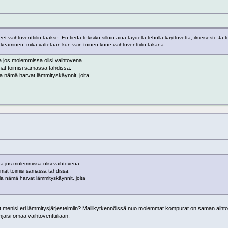
ihtoventtiilin taakse. En tiedä tekisikö silloin aina täydellä teholla käyttövettä, ilmeisesti. Ja tok
tkeaminen, mikä vältetään kun vain toinen kone vaihtoventtiilin takana.
a jos molemmissa olisi vaihtovena.
mat toimisi samassa tahdissa.
la nämä harvat lämmityskäynnit, joita
a jos molemmissa olisi vaihtovena.
mmat toimisi samassa tahdissa.
lla nämä harvat lämmityskäynnit, joita
t menisi eri lämmitysjärjestelmiin? Mallikytkennöissä nuo molemmat kompurat on saman aihtove
isi omaa vaihtoventtiiliään.