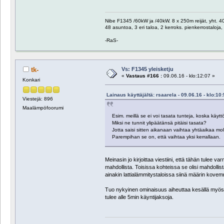
Nibe F1345 /60kW ja /40kW. 8 x 250m reijät, yht. 40
48 asuntoa, 3 eri taloa, 2 kerroks. pienkerrostalo
-RaS-
Vs: F1345 yleisketju
tk-
«
Vastaus #166 :
09.06.16 - klo:12:07 »
Konkari
Lainaus käyttäjältä: rsaarela - 09.06.16 - klo:10
Viestejä: 896
Maalämpöfoorumi
Esim. meillä se ei voi tasata tunteja, koska käy
Miksi ne tunnit ylipäätänsä pitäisi tasata?
Jotta saisi sitten aikanaan vaihtaa yhtäaikaa 
Parempihan se on, että vaihtaa yksi kerrallaan.
Meinasin jo kirjoittaa viestiini, että tähän tulee va
mahdollista. Toisissa kohteissa se olisi mahdoll
ainakin lattialämmitystaloissa siinä määrin kovemma
Tuo nykyinen ominaisuus aiheuttaa kesällä myös t
tulee alle 5min käyntijaksoja.