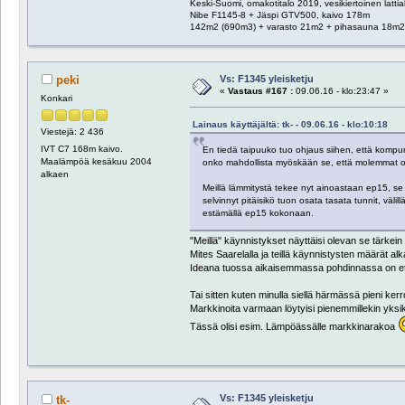
Keski-Suomi, omakotitalo 2019, vesikiertoinen latti
Nibe F1145-8 + Jäspi GTV500, kaivo 178m
142m2 (690m3) + varasto 21m2 + pihasauna 18m2 
Vs: F1345 yleisketju
peki
«
Vastaus #167 :
09.06.16 - klo:23:47 »
Konkari
Lainaus käyttäjältä: tk- - 09.06.16 - klo:10:18
Viestejä: 2 436
IVT C7 168m kaivo.
En tiedä taipuuko tuo ohjaus siihen, että kompur
Maalämpöä kesäkuu 2004
onko mahdollista myöskään se, että molemmat ohj
alkaen
Meillä lämmitystä tekee nyt ainoastaan ep15, se
selvinnyt pitäisikö tuon osata tasata tunnit, välil
estämällä ep15 kokonaan.
"Meillä" käynnistykset näyttäisi olevan se tärkein 
Mites Saarelalla ja teillä käynnistysten määrät a
Ideana tuossa aikaisemmassa pohdinnassa on että 
Tai sitten kuten minulla siellä härmässä pieni kerr
Markkinoita varmaan löytyisi pienemmillekin yksi
Tässä olisi esim. Lämpöässälle markkinarakoa
Vs: F1345 yleisketju
tk-