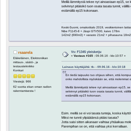
Meillä lämmitystä tekee nyt ainoastaan ep15, se 
selvinnyt pitäisikö tuon osata tasata tunnit, välill
estämällä ep15 kokonaan.
Keski-Suomi, omakotitalo 2019, vesikiertoinen latti
Nibe F1145-8 + Jäspi GTV500, kaivo 178m
142m2 (690m3) + varasto 21m2 + pihasauna 18m2 
Vs: F1345 yleisketju
rsaarela
«
Vastaus #165 :
09.06.16 - klo:10:57 »
Eläkeläinen, Elektroniikan
mittaus-, säätö-, ja
testausteknikko
Lainaus käyttäjältä: tk- - 09.06.16 - klo:10:18
Konkari
En tiedä taipuuko tuo ohjaus siihen, että kompur
onko mahdollista myöskään se, että molemmat ohj
Viestejä: 966
62 vuotta ekan oman radion
Meillä lämmitystä tekee nyt ainoastaan ep15, se
rakentamisesta !
selvinnyt pitäisikö tuon osata tasata tunnit, välil
estämällä ep15 kokonaan.
Esim. meillä se ei voi tasata tunteja, koska käyt
Miksi ne tunnit ylipäätänsä pitäisi tasata?
Jotta saisi sitten aikanaan vaihtaa yhtäaikaa m
Parempihan se on, että vaihtaa yksi kerrallaan.