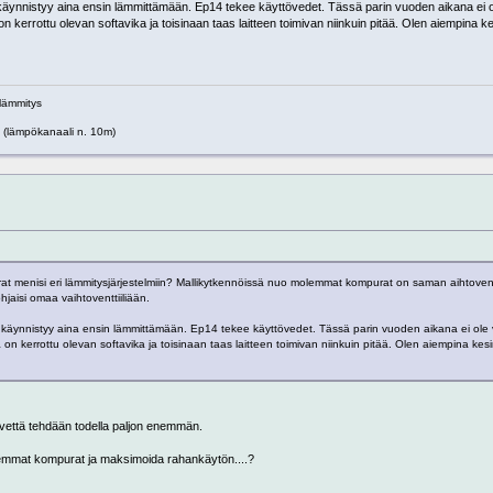
käynnistyy aina ensin lämmittämään. Ep14 tekee käyttövedet. Tässä parin vuoden aikana ei o
ä on kerrottu olevan softavika ja toisinaan taas laitteen toimivan niinkuin pitää. Olen aiempina ke
alämmitys
(lämpökanaali n. 10m)
at menisi eri lämmitysjärjestelmiin? Mallikytkennöissä nuo molemmat kompurat on saman aihtoventt
aisi omaa vaihtoventtiiliään.
 käynnistyy aina ensin lämmittämään. Ep14 tekee käyttövedet. Tässä parin vuoden aikana ei ole 
lä on kerrottu olevan softavika ja toisinaan taas laitteen toimivan niinkuin pitää. Olen aiempina kesi
tövettä tehdään todella paljon enemmän.
olemmat kompurat ja maksimoida rahankäytön....?