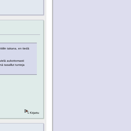
iilin takana, en tiedä
vielä aukottomasti
nä tasaillut tunteja
Kirjattu