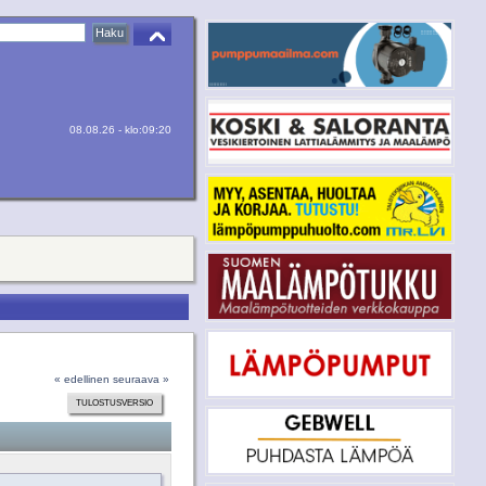
08.08.26 - klo:09:20
« edellinen
seuraava »
TULOSTUSVERSIO