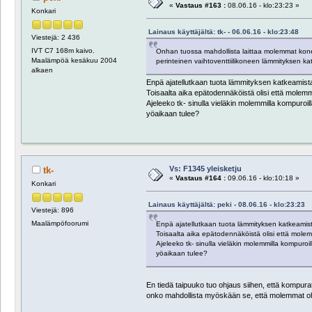
«
Vastaus #163 :
08.06.16 - klo:23:23 »
Konkari
Lainaus käyttäjältä: tk- - 06.06.16 - klo:23:48
Viestejä: 2 436
IVT C7 168m kaivo.
Onhan tuossa mahdollista laittaa molemmat koneet va
Maalämpöä kesäkuu 2004
perinteinen vaihtoventtiilikoneen lämmityksen ka
alkaen
Enpä ajatellutkaan tuota lämmityksen katkeamist
Toisaalta aika epätodennäköistä olisi että molem
Ajeleeko tk- sinulla vieläkin molemmilla kompuroil
yöaikaan tulee?
Vs: F1345 yleisketju
tk-
«
Vastaus #164 :
09.06.16 - klo:10:18 »
Konkari
Lainaus käyttäjältä: peki - 08.06.16 - klo:23:23
Viestejä: 896
Maalämpöfoorumi
Enpä ajatellutkaan tuota lämmityksen katkeamist
Toisaalta aika epätodennäköistä olisi että mole
Ajeleeko tk- sinulla vieläkin molemmilla kompuroi
yöaikaan tulee?
En tiedä taipuuko tuo ohjaus siihen, että kompura
onko mahdollista myöskään se, että molemmat ohja