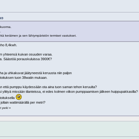
:49
 kuorma.
.
ä keräimen ja sen lähiympäristön termiset vastukset.
eho 8,4kwh.
e 30m yhteensä kuivan osuuden varaa.
ivoa. Säästöä porauskuluissa 3900€?
uha ja uhkakuvat jäätyneestä keruusta niin paljon
itoituksen tuon 38watin mukaan.
 vaan että pumppu käydessään ota aina tuon saman tehon keruulta?
isi ylittyä missään tilanteissa, ei edes kolmen viikon pumppaamisen jälkeen huippupakkasilla?
toituksella
 jollain wattimäärällä per metri?
t peki
»