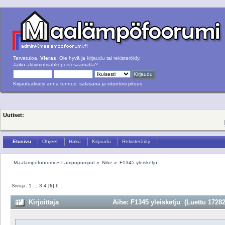
Tervetuloa,
Vieras
. Ole hyvä ja
kirjaudu
tai
rekisteröidy
.
Jäikö
aktivointisähköposti
saamatta?
Kirjautuaksesi anna tunnus, salasana ja istuntosi pituus
Uutiset:
Etusivu
Ohjeet
Haku
Kirjaudu
Rekisteröidy
Maalämpöfoorumi
»
Lämpöpumput
»
Nibe
»
F1345 yleisketju
Sivuja:
1
...
3
4
[
5
]
6
Kirjoittaja
Aihe: F1345 yleisketju (Luettu 17282