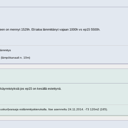
seen on mennyt 1529h. Eli taloa lämmittänyt vajaan 1000h vs ep15 5500h.
alämmitys
(lämpökanaali n. 10m)
käynnistyksiä jos ep15 on kesällä estettynä.
kuri)varaaja esilämmityskierukalla. Itse asenneltu 24.11.2014. -73 120m2 (165).