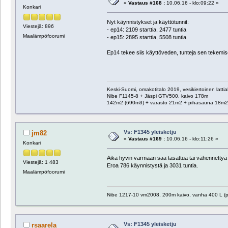
«
Vastaus #168 :
10.06.16 - klo:09:22 »
Konkari
Nyt käynnistykset ja käyttötunnit:
Viestejä: 896
- ep14: 2109 starttia, 2477 tuntia
Maalämpöfoorumi
- ep15: 2895 starttia, 5508 tuntia
Ep14 tekee siis käyttöveden, tunteja sen tekemi
Keski-Suomi, omakotitalo 2019, vesikiertoinen latti
Nibe F1145-8 + Jäspi GTV500, kaivo 178m
142m2 (690m3) + varasto 21m2 + pihasauna 18m2 
Vs: F1345 yleisketju
jm82
«
Vastaus #169 :
10.06.16 - klo:11:26 »
Konkari
Aika hyvin varmaan saa tasattua tai vähennettyä 
Viestejä: 1 483
Eroa 786 käynnistystä ja 3031 tuntia.
Maalämpöfoorumi
Nibe 1217-10 vm2008, 200m kaivo, vanha 400 L (pus
Vs: F1345 yleisketju
rsaarela