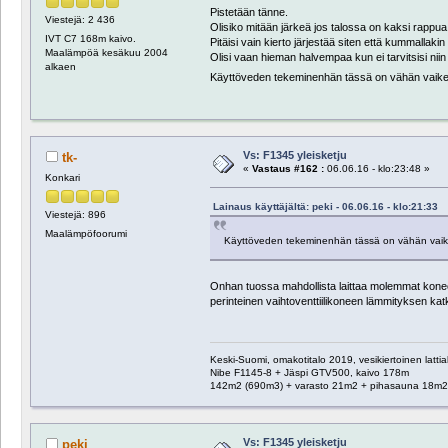
Pistetään tänne.
Viestejä: 2 436
Olisiko mitään järkeä jos talossa on kaksi rappua nii
IVT C7 168m kaivo.
Pitäisi vain kierto järjestää siten että kummallak
Maalämpöä kesäkuu 2004
Olisi vaan hieman halvempaa kun ei tarvitsisi niin
alkaen
Käyttöveden tekeminenhän tässä on vähän vaikee
Vs: F1345 yleisketju
tk-
«
Vastaus #162 :
06.06.16 - klo:23:48 »
Konkari
Lainaus käyttäjältä: peki - 06.06.16 - klo:21:33
Viestejä: 896
Maalämpöfoorumi
Käyttöveden tekeminenhän tässä on vähän vaike
Onhan tuossa mahdollista laittaa molemmat koneet vai
perinteinen vaihtoventtiilikoneen lämmityksen kat
Keski-Suomi, omakotitalo 2019, vesikiertoinen latti
Nibe F1145-8 + Jäspi GTV500, kaivo 178m
142m2 (690m3) + varasto 21m2 + pihasauna 18m2 
Vs: F1345 yleisketju
peki