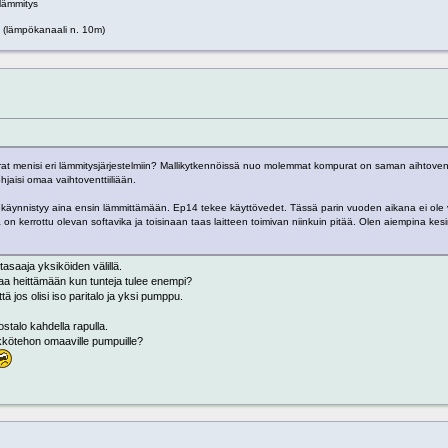
alämmitys
(lämpökanaali n. 10m)
at menisi eri lämmitysjärjestelmiin? Mallikytkennöissä nuo molemmat kompurat on saman aihtoventt
aisi omaa vaihtoventtiiliään.
 käynnistyy aina ensin lämmittämään. Ep14 tekee käyttövedet. Tässä parin vuoden aikana ei ole 
lä on kerrottu olevan softavika ja toisinaan taas laitteen toimivan niinkuin pitää. Olen aiempina kesi
tasaaja yksiköiden välillä.
lkaa heittämään kun tunteja tulee enempi?
jos olisi iso paritalo ja yksi pumppu.
ostalo kahdella rapulla.
kkötehon omaaville pumpuille?