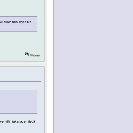
i silloin tulisi myös tuo
Kirjattu
nttiilin takana, en tiedä