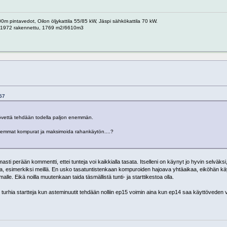
0m pintavedot, Oilon öljykattila 55/85 kW, Jäspi sähkökattila 70 kW.
ja, 1972 rakennettu, 1769 m2/6610m3
:57
ttövettä tehdään todella paljon enemmän.
molemmat kompurat ja maksimoida rahankäytön....?
rmasti perään kommentti, ettei tunteja voi kaikkialla tasata. Itselleni on käynyt jo hyvin selväksi, 
ista, esimerkiksi meillä. En usko tasatuntistenkaan kompuroiden hajoava yhtäaikaa, eiköhän kä
lle. Eikä noilla muutenkaan taida täsmällistä tunti- ja starttikestoa olla.
urhia startteja kun asteminuutit tehdään nolliin ep15 voimin aina kun ep14 saa käyttöveden v