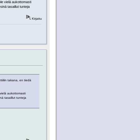
le vielä aukottomasti
sinä tasaillut tunteja
Kirjattu
iilin takana, en tiedä
vielä aukottomasti
nä tasaillut tunteja