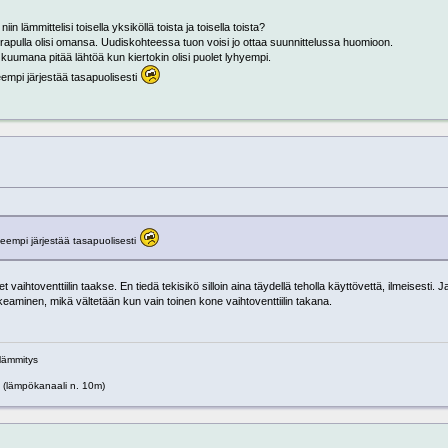
n lämmittelisi toisella yksiköllä toista ja toisella toista?
in rapulla olisi omansa. Uudiskohteessa tuon voisi jo ottaa suunnittelussa huomioon.
 kuumana pitää lähtöä kun kiertokin olisi puolet lyhyempi.
mpi järjestää tasapuolisesti
empi järjestää tasapuolisesti
htoventtiilin taakse. En tiedä tekisikö silloin aina täydellä teholla käyttövettä, ilmeisesti. Ja 
keaminen, mikä vältetään kun vain toinen kone vaihtoventtiilin takana.
alämmitys
(lämpökanaali n. 10m)