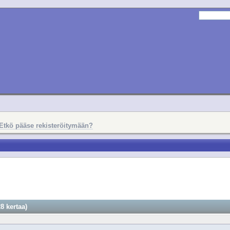
Etkö pääse rekisteröitymään?
8 kertaa)