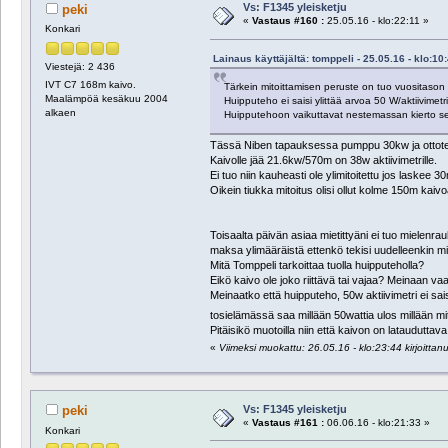
Vs: F1345 yleisketju
peki
«
Vastaus #160 :
25.05.16 - klo:22:11 »
Konkari
Lainaus käyttäjältä: tomppeli - 25.05.16 - klo:10
Viestejä: 2 436
IVT C7 168m kaivo.
Tärkein mitoittamisen peruste on tuo vuositason
Maalämpöä kesäkuu 2004
Huipputeho ei saisi ylittää arvoa 50 W/aktiivimetri
alkaen
Huipputehoon vaikuttavat nestemassan kierto sek
Tässä Niben tapauksessa pumppu 30kw ja ottot
Kaivolle jää 21.6kw/570m on 38w aktiivimetrille.
Ei tuo niin kauheasti ole ylimitoitettu jos laske
Oikein tiukka mitoitus olisi ollut kolme 150m ka
Toisaalta päivän asiaa mietittyäni ei tuo mielenra
maksa ylimääräistä ettenkö tekisi uudelleenkin m
Mitä Tomppeli tarkoittaa tuolla huipputeholla?
Eikö kaivo ole joko riittävä tai vajaa? Meinaan
Meinaatko että huipputeho, 50w aktiivimetri ei sa
tosielämässä saa millään 50wattia ulos millään mi
Pitäisikö muotoilla niin että kaivon on latauduttava
«
Viimeksi muokattu: 26.05.16 - klo:23:44 kirjoittanu
Vs: F1345 yleisketju
peki
«
Vastaus #161 :
06.06.16 - klo:21:33 »
Konkari