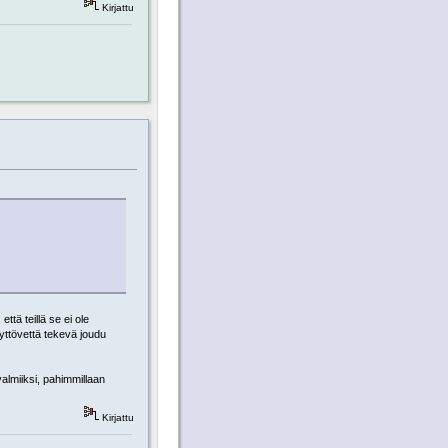
Kirjattu
että teillä se ei ole
yttövettä tekevä joudu
almiiksi, pahimmillaan
Kirjattu