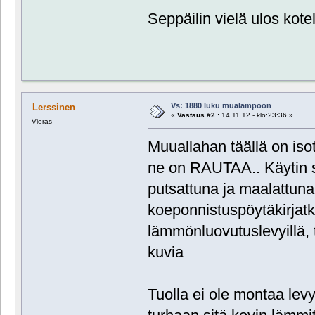
Seppäilin vielä ulos kote
Vs: 1880 luku mualämpöön
Lerssinen
«
Vastaus #2 :
14.11.12 - klo:23:36 »
Vieras
Muuallahan täällä on isot
ne on RAUTAA.. Käytin si
putsattuna ja maalattuna.
koeponnistuspöytäkirjatk
lämmönluovutuslevyillä,
kuvia
Tuolla ei ole montaa levy