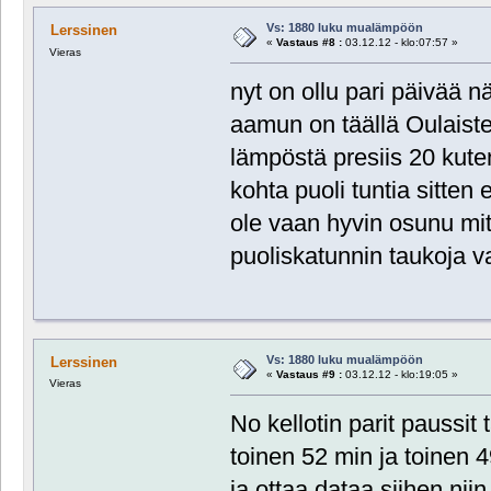
Vs: 1880 luku mualämpöön
Lerssinen
«
Vastaus #8 :
03.12.12 - klo:07:57 »
Vieras
nyt on ollu pari päivää n
aamun on täällä Oulaiste
lämpöstä presiis 20 kute
kohta puoli tuntia sitten
ole vaan hyvin osunu mito
puoliskatunnin taukoja 
Vs: 1880 luku mualämpöön
Lerssinen
«
Vastaus #9 :
03.12.12 - klo:19:05 »
Vieras
No kellotin parit paussit 
toinen 52 min ja toinen 4
ja ottaa dataa siihen nii