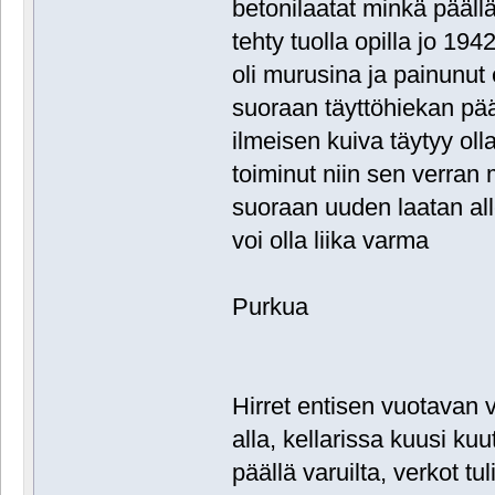
betonilaatat minkä päällä 
tehty tuolla opilla jo 1942
oli murusina ja painunut e
suoraan täyttöhiekan pää
ilmeisen kuiva täytyy o
toiminut niin sen verran 
suoraan uuden laatan all
voi olla liika varma
Purkua
Hirret entisen vuotavan v
alla, kellarissa kuusi ku
päällä varuilta, verkot tuli