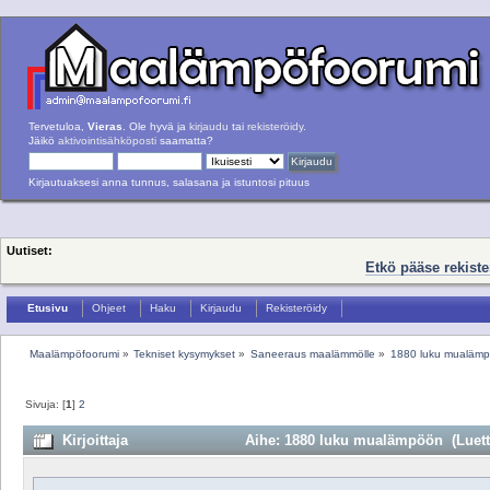
Tervetuloa,
Vieras
. Ole hyvä ja
kirjaudu
tai
rekisteröidy
.
Jäikö
aktivointisähköposti
saamatta?
Kirjautuaksesi anna tunnus, salasana ja istuntosi pituus
Uutiset:
Etkö pääse rekist
Etusivu
Ohjeet
Haku
Kirjaudu
Rekisteröidy
Maalämpöfoorumi
»
Tekniset kysymykset
»
Saneeraus maalämmölle
»
1880 luku mualäm
Sivuja: [
1
]
2
Kirjoittaja
Aihe: 1880 luku mualämpöön (Luettu