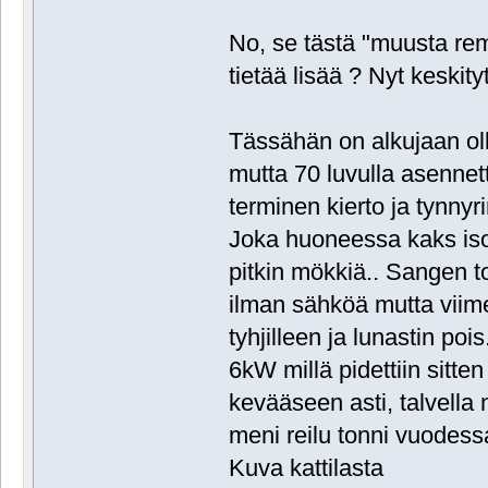
No, se tästä "muusta remo
tietää lisää ? Nyt keskit
Tässähän on alkujaan oll
mutta 70 luvulla asennet
terminen kierto ja tynnyrin
Joka huoneessa kaks isoa
pitkin mökkiä.. Sangen t
ilman sähköä mutta viimei
tyhjilleen ja lunastin p
6kW millä pidettiin sitt
kevääseen asti, talvella
meni reilu tonni vuodess
Kuva kattilasta