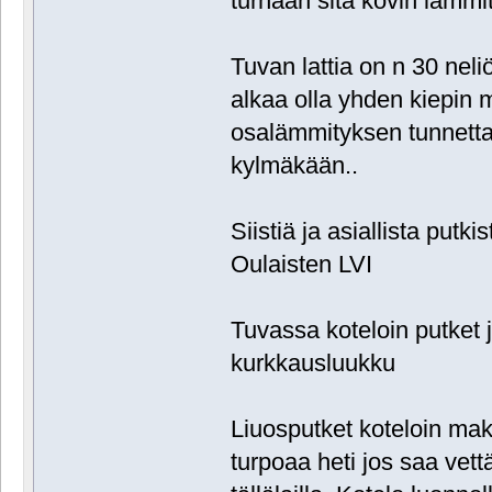
turhaan sitä kovin lämmi
Tuvan lattia on n 30 neliö
alkaa olla yhden kiepin ma
osalämmityksen tunnetta 
kylmäkään..
Siistiä ja asiallista putk
Oulaisten LVI
Tuvassa koteloin putket j
kurkkausluukku
Liuosputket koteloin mak
turpoaa heti jos saa vettä