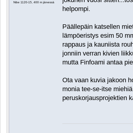
Nibe 1120-15, 400 m järvessä
helpompi.
Päällepäin katsellen miett
lämpöeristys esim 50 mm 
rappaus ja kauniista rou
jonniin verran kivien li
mutta Finfoami antaa pien
Ota vaan kuvia jakoon h
monia tee-se-itse miehi
peruskorjausprojektien 