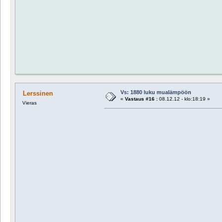
Vs: 1880 luku mualämpöön
Lerssinen
«
Vastaus #16 :
08.12.12 - klo:18:19 »
Vieras