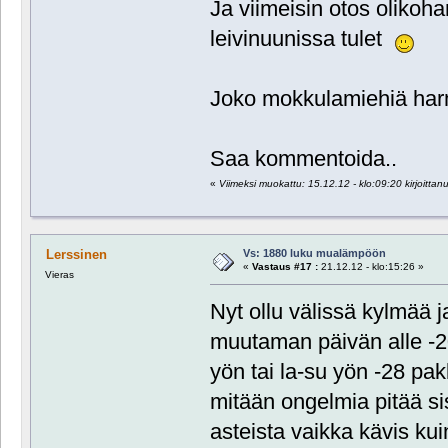
Ja viimeisin otos olikohan
leivinuunissa tulet
Joko mokkulamiehiä ha
Saa kommentoida..
«
Viimeksi muokattu: 15.12.12 - klo:09:20 kirjoittan
Vs: 1880 luku mualämpöön
Lerssinen
«
Vastaus #17 :
21.12.12 - klo:15:26 »
Vieras
Nyt ollu välissä kylmää 
muutaman päivän alle -20
yön tai la-su yön -28 pak
mitään ongelmia pitää sis
asteista vaikka kävis kui