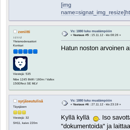
[img
name=signat_img_resize]http
Vs: 1880 luku mualämpöön
zeniitti
«
Vastaus #5 :
15.11.12 - klo:08:26 »
♪♫♪♪♫
Yleismoderaattori
Konkari
Hatun noston arvoinen a
Viestejä: 535
Nibe 1245 8kW / 160m / Vallox
150Effect SE MLV
Vs: 1880 luku mualämpöön
syrjäseutulisä
«
Vastaus #6 :
27.11.12 - klo:23:19 »
Täysjäsen
Kyllä kyllä
. Iso savot
Viestejä: 32
SH11, kaivo 220m
"dokumentoida" ja laittaa