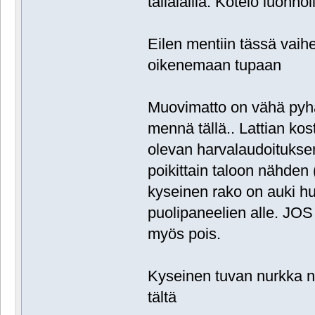
tällälailla. Kotelo luonno
Eilen mentiin tässä vaihe
oikenemaan tupaan
Muovimatto on vähä pyhä
mennä tällä.. Lattian kos
olevan harvalaudoituksen
poikittain taloon nähden (
kyseinen rako on auki h
puolipaneelien alle. JOS
myös pois.
Kyseinen tuvan nurkka nä
tältä