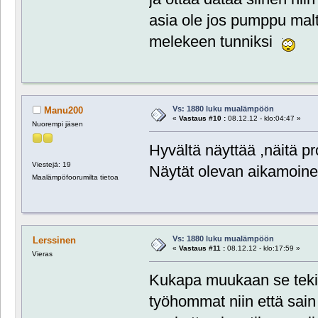
asia ole jos pumppu malt
melekeen tunniksi
Vs: 1880 luku mualämpöön
Manu200
«
Vastaus #10 :
08.12.12 - klo:04:47 »
Nuorempi jäsen
Hyvältä näyttää ,näitä p
Viestejä: 19
Näytät olevan aikamoinen
Maalämpöfoorumilta tietoa
Vs: 1880 luku mualämpöön
Lerssinen
«
Vastaus #11 :
08.12.12 - klo:17:59 »
Vieras
Kukapa muukaan se tekis
työhommat niin että sain