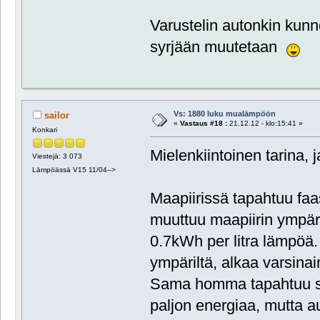
Varustelin autonkin kunnol
syrjään muutetaan
Vs: 1880 luku mualämpöön
sailor
«
Vastaus #18 :
21.12.12 - klo:15:41 »
Konkari
Mielenkiintoinen tarina, 
Viestejä: 3 073
Lämpöässä V15 11/04-->
Maapiirissä tapahtuu faas
muuttuu maapiirin ympäril
0.7kWh per litra lämpöä.
ympäriltä, alkaa varsina
Sama homma tapahtuu sit
paljon energiaa, mutta a