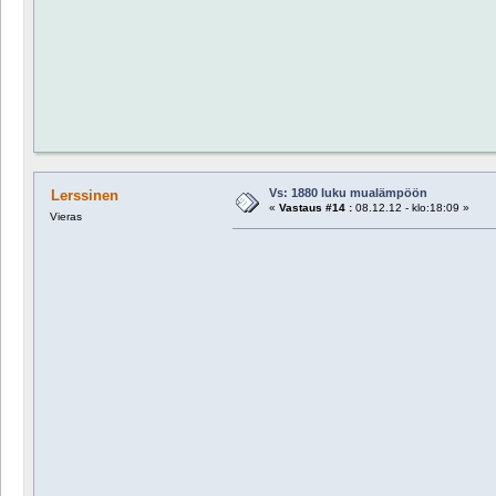
Vs: 1880 luku mualämpöön
Lerssinen
«
Vastaus #14 :
08.12.12 - klo:18:09 »
Vieras