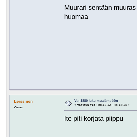
Muurari sentään muuras uu
huomaa
Vs: 1880 luku mualämpöön
Lerssinen
«
Vastaus #15 :
08.12.12 - klo:18:14 »
Vieras
Ite piti korjata piippu