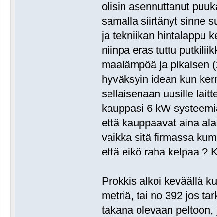
olisin asennuttanut puuka
samalla siirtänyt sinne 
ja tekniikan hintalappu k
niinpä eräs tuttu putkil
maalämpöä ja pikaisen (
hyväksyin idean kun kerr
sellaisenaan uusille laittei
kauppasi 6 kW systeemiä 
että kauppaavat aina ala
vaikka sitä firmassa kumm
että eikö raha kelpaa ?
Prokkis alkoi keväällä k
metriä, tai no 392 jos tar
takana olevaan peltoon, j