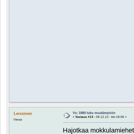
Vs: 1880 luku mualämpöön
Lerssinen
«
Vastaus #13 :
08.12.12 - klo:18:06 »
Vieras
Hajotkaa mokkulamiehe