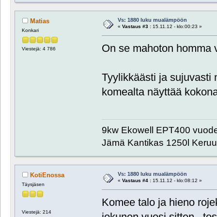
Vs: 1880 luku mualämpöön
Matias
«
Vastaus #3 :
15.11.12 - klo:00:23 »
Konkari
On se mahoton homma v
Viestejä: 4 786
Tyylikkäästi ja sujuvasti
komealta näyttää kokon
9kw Ekowell EPT400 vuode
Jämä Kantikas 1250l Keru
Vs: 1880 luku mualämpöön
KotiEnossa
«
Vastaus #4 :
15.11.12 - klo:08:12 »
Täysjäsen
Komee talo ja hieno roj
Viestejä: 214
jokunen vuosi sitten...tos