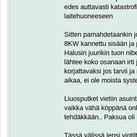
edes auttavasti katastro
laitehuoneeseen
Sitten pamahdetaankin j
8KW kannettu sisään ja p
Halusin juurikin tuon ni
lähtee koko osanaan irti 
korjattavaksi jos tarvii
aikaa, ei ole moista sys
Liuosputket vietiin asuin
vaikka vähä köppänä onki
tehdäkkään.. Paksua oli 
Tässä välissä lensi vintil