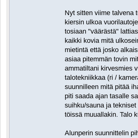
Nyt sitten viime talvena 
kiersin ulkoa vuorilautoje
tosiaan "väärästä" lattias
kaikki kovia mitä ulkose
mietintä että josko alkai
asiaa pitemmän tovin mitä
ammatiltani kirvesmies 
talotekniikkaa (ri / kamer
suunnilleen mitä pitää i
piti saada ajan tasalle 
suihku/sauna ja tekniset 
töissä muuallakin. Talo
Alunperin suunnittelin pi