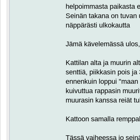
helpoimmasta paikasta el
Seinän takana on tuvan u
näppärästi ulkokautta
Jämä kävelemässä ulos,
Kattilan alta ja muurin a
senttiä, piikkasin pois ja
ennenkuin loppui "maan 
kuivuttua rappasin muurit
muurasin kanssa reiät t
Kattoon samalla remppal
Tässä vaiheessa jo seinät 