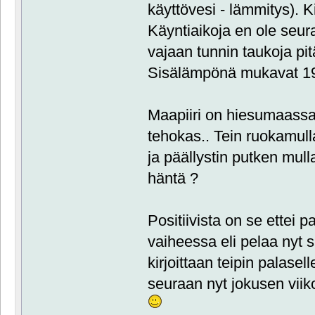
käyttövesi - lämmitys). Ki
Käyntiaikoja en ole seura
vajaan tunnin taukoja pit
Sisälämpönä mukavat 19-
Maapiiri on hiesumaassa j
tehokas.. Tein ruokamull
ja päällystin putken mulla
häntä ?
Positiivista on se ette
vaiheessa eli pelaa nyt s
kirjoittaan teipin palasel
seuraan nyt jokusen vii