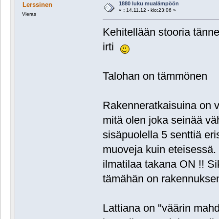
1880 luku mualämpöön
Lerssinen
«
:
14.11.12 - klo:23:06 »
Vieras
Kehitellään stooria tännek
irti
Talohan on tämmönen
Rakenneratkaisuina on vä
mitä olen joka seinää vä
sisäpuolella 5 senttiä eri
muoveja kuin eteisessä. U
ilmatilaa takana ON !! Si
tämähän on rakennuksen 
Lattiana on "väärin mahd