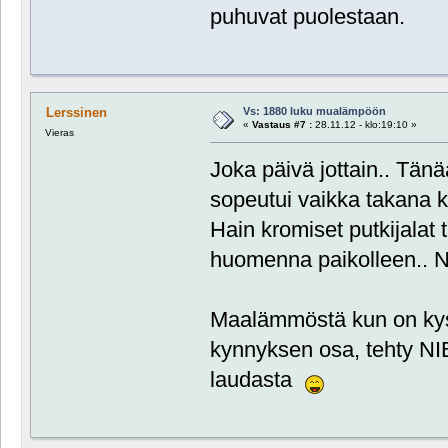
puhuvat puolestaan.
Vs: 1880 luku mualämpöön
Lerssinen
«
Vastaus #7 :
28.11.12 - klo:19:10 »
Vieras
Joka päivä jottain.. Tänää
sopeutui vaikka takana 
Hain kromiset putkijalat
huomenna paikolleen.. Nii
Maalämmöstä kun on kyse
kynnyksen osa, tehty N
laudasta