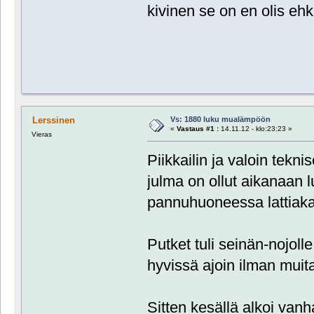
kivinen se on en olis e
Vs: 1880 luku mualämpöön
Lerssinen
«
Vastaus #1 :
14.11.12 - klo:23:23 »
Vieras
Piikkailin ja valoin tekni
julma on ollut aikanaan 
pannuhuoneessa lattiak
Putket tuli seinän-nojoll
hyvissä ajoin ilman muit
Sitten kesällä alkoi vanh