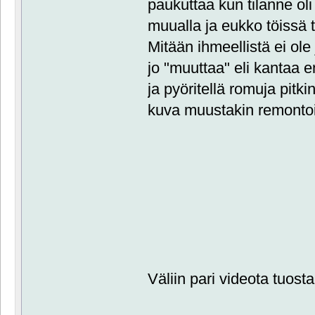
paukuttaa kun tilanne oli
muualla ja eukko töiss
Mitään ihmeellistä ei ole
jo "muuttaa" eli kantaa 
ja pyöritellä romuja pitk
kuva muustakin remontoi
Väliin pari videota tuosta 