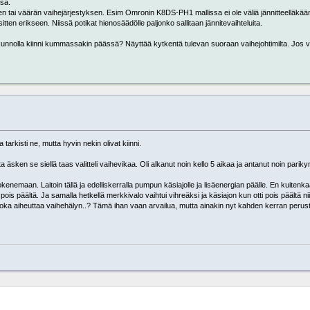
ssa.
en tai väärän vaihejärjestyksen. Esim Omronin K8DS-PH1 mallissa ei ole väliä jännitteelläkää
tten erikseen. Niissä potikat hienosäädölle paljonko sallitaan jännitevaihteluita.
kunnolla kiinni kummassakin päässä? Näyttää kytkentä tulevan suoraan vaihejohtimilta. Jos va
 tarkisti ne, mutta hyvin nekin olivat kiinni.
äsken se siellä taas valitteli vaihevikaa. Oli alkanut noin kello 5 aikaa ja antanut noin pari
enemaan. Laitoin tällä ja edelliskerralla pumpun käsiajolle ja lisäenergian päälle. En kuiten
pois päältä. Ja samalla hetkellä merkkivalo vaihtui vihreäksi ja käsiajon kun otti pois päältä n
a, joka aiheuttaa vaihehälyn..? Tämä ihan vaan arvailua, mutta ainakin nyt kahden kerran peru