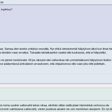
:58
 logiikkaa?
lkaa. Samaa olen itsekin yrittänyt seurailla. Nyt ehkä viimeisimmät hälytykset alkoi kun ilmat hie
 tämäkin vaan arvailua. Toisaalta talviaikaankin saattoi olla kuukausia, että ei hälyytellyt.
 ne pienet merkkivalot. Eli jos oikeasti olisi vaihevikaa niin ymmärtääkseni hälytyksen lisäk
n itse päätymässä jonkulaisen arvaukseen, että ohjauksessa olisi vaan joku bitti poikittain..
os kerta uusikin vaihevahti tekee vikaa, eiköhän silloin siellä jotain hämminkiä verkossa ole.
ectronin valmistama vaihevahti, värien puolesta ainakin ois sen merkkinen alunperin. En nyt l