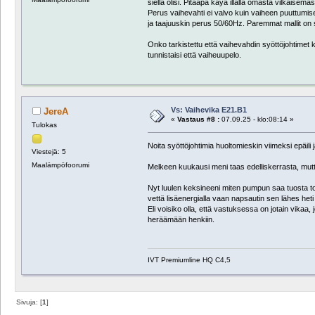
siellä olisi. Pitääpä käyä illalla omasta vilkaisema
Perus vaihevahti ei valvo kuin vaiheen puuttumis
ja taajuuskin perus 50/60Hz. Paremmat mallit on si
Onko tarkistettu että vaihevahdin syöttöjohtimet 
tunnistaisi että vaiheuupelo.
Vs: Vaihevika E21.B1
JereA
«
Vastaus #8 :
07.09.25 - klo:08:14 »
Tulokas
Noita syöttöjohtimia huoltomieskin viimeksi epäili ja
Viestejä: 5
Maalämpöfoorumi
Melkeen kuukausi meni taas edelliskerrasta, mutta 
Nyt luulen keksineeni miten pumpun saa tuosta tok
vettä lisäenergialla vaan napsautin sen lähes heti 
Eli voisiko olla, että vastuksessa on jotain vika
heräämään henkiin.
IVT Premiumline HQ C4,5
Sivuja: [
1
]