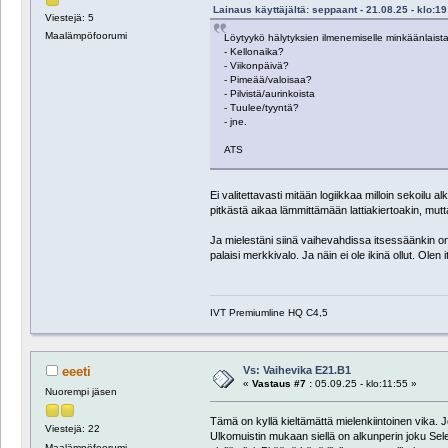
Lainaus käyttäjältä: seppaant - 21.08.25 - klo:19
Viestejä: 5
Maalämpöfoorumi
Löytyykö hälytyksien ilmenemiselle minkäänlaista
- Kellonaika?
- Viikonpäivä?
- Pimeää/valoisaa?
- Pilvistä/aurinkoista
- Tuulee/tyyntä?
- jne.
ATS
Ei valitettavasti mitään logiikkaa milloin sekoilu a
pitkästä aikaa lämmittämään lattiakiertoakin, mutta
Ja mielestäni siinä vaihevahdissa itsessäänkin on
palaisi merkkivalo. Ja näin ei ole ikinä ollut. Ole
IVT Premiumline HQ C4,5
Vs: Vaihevika E21.B1
eeeti
«
Vastaus #7 :
05.09.25 - klo:11:55 »
Nuorempi jäsen
Tämä on kyllä kieltämättä mielenkiintoinen vika. J
Viestejä: 22
Ulkomuistin mukaan siellä on alkunperin joku Sel
Maalämpöfoorumi