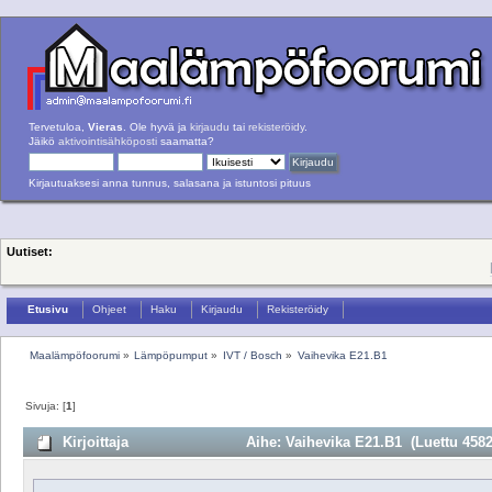
Tervetuloa,
Vieras
. Ole hyvä ja
kirjaudu
tai
rekisteröidy
.
Jäikö
aktivointisähköposti
saamatta?
Kirjautuaksesi anna tunnus, salasana ja istuntosi pituus
Uutiset:
Etusivu
Ohjeet
Haku
Kirjaudu
Rekisteröidy
Maalämpöfoorumi
»
Lämpöpumput
»
IVT / Bosch
»
Vaihevika E21.B1
Sivuja: [
1
]
Kirjoittaja
Aihe: Vaihevika E21.B1 (Luettu 4582