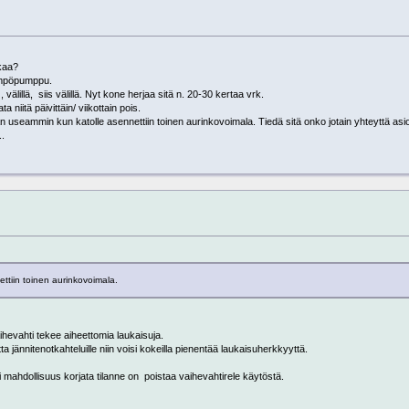
kaa?
ämpöpumppu.
välillä, siis välillä. Nyt kone herjaa sitä n. 20-30 kertaa vrk.
ta niitä päivittäin/ viikottain pois.
aan useammin kun katolle asennettiin toinen aurinkovoimala. Tiedä sitä onko jotain yhteyttä asioi
..
ttiin toinen aurinkovoimala.
vaihevahti tekee aiheettomia laukaisuja.
jännitenotkahteluille niin voisi kokeilla pienentää laukaisuherkkyyttä.
i mahdollisuus korjata tilanne on poistaa vaihevahtirele käytöstä.