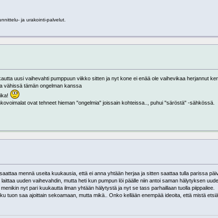
nittelu- ja urakointi-palvelut.
autta uusi vaihevahti pumppuun viikko sitten ja nyt kone ei enää ole vaihevikaa herjannut ke
aika vähissä tämän ongelman kanssa
vika!
inkovoimalat ovat tehneet hieman "ongelmia" joissain kohteissa.., puhui "säröstä" -sähkössä.
saattaa mennä useita kuukausia, että ei anna yhtään herjaa ja sitten saattaa tulla parissa pä
 laittaa uuden vaihevahdin, mutta heti kun pumpun löi päälle niin antoi saman hälytyksen uudell
ä menikin nyt pari kuukautta ilman yhtään hälytystä ja nyt se tass parhaillaan tuolla piippailee.
oku tuon saa ajoittain sekoamaan, mutta mikä.. Onko kellään enempää ideoita, että mistä etsiä