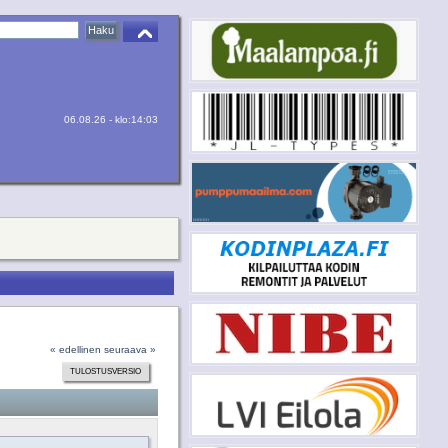
06.08.26 - klo:14:03
« edellinen
seuraava »
TULOSTUSVERSIO