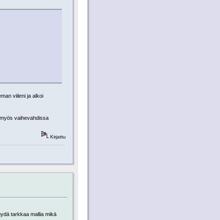
man viileni ja alkoi
si myös vaihevahdissa
Kirjattu
öydä tarkkaa mallia mikä