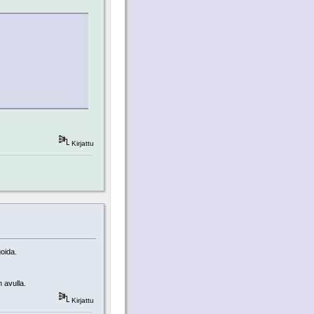
Kirjattu
goida.
 avulla.
Kirjattu