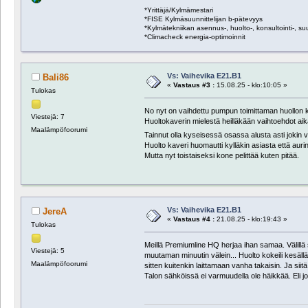
*Yrittäjä/Kylmämestari
*FISE Kylmäsuunnittelijan b-pätevyys
*Kylmätekniikan asennus-, huolto-, konsultointi-, suun
*Climacheck energia-optimoinnit
Vs: Vaihevika E21.B1
Bali86
«
Vastaus #3 :
15.08.25 - klo:10:05 »
Tulokas
No nyt on vaihdettu pumpun toimittaman huollon k
Viestejä: 7
Huoltokaverin mielestä heilläkään vaihtoehdot 
Maalämpöfoorumi
Tainnut olla kyseisessä osassa alusta asti jokin 
Huolto kaveri huomautti kylläkin asiasta että aur
Mutta nyt toistaiseksi kone pelittää kuten pitää.
Vs: Vaihevika E21.B1
JereA
«
Vastaus #4 :
21.08.25 - klo:19:43 »
Tulokas
Meillä Premiumline HQ herjaa ihan samaa. Välillä 
Viestejä: 5
muutaman minuutin välein... Huolto kokeili kesällä
Maalämpöfoorumi
sitten kuitenkin laittamaan vanha takaisin. Ja siit
Talon sähköissä ei varmuudella ole häikkää. Eli j