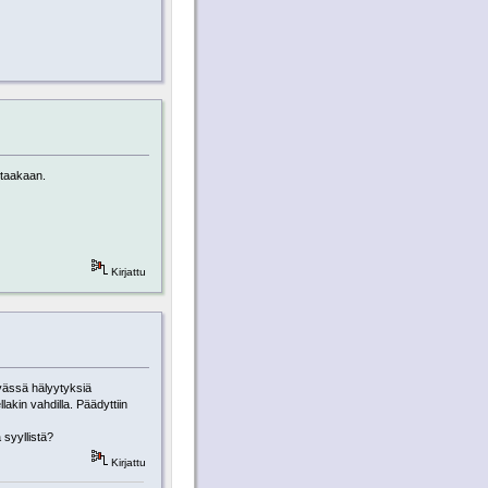
rtaakaan.
Kirjattu
ivässä hälyytyksiä
akin vahdilla. Päädyttiin
 syyllistä?
Kirjattu