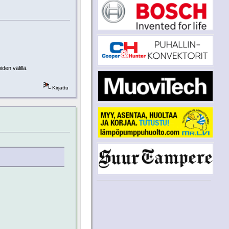
den välillä.
Kirjattu