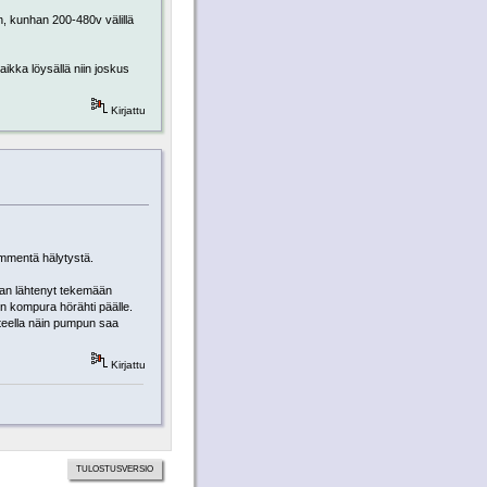
n, kunhan 200-480v välillä
ikka löysällä niin joskus
Kirjattu
kymmentä hälytystä.
kaan lähtenyt tekemään
iin kompura hörähti päälle.
steella näin pumpun saa
Kirjattu
TULOSTUSVERSIO