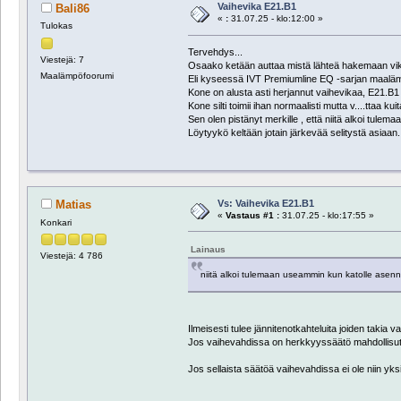
Vaihevika E21.B1
Bali86
«
:
31.07.25 - klo:12:00 »
Tulokas
Tervehdys...
Viestejä: 7
Osaako ketään auttaa mistä lähteä hakemaan vi
Maalämpöfoorumi
Eli kyseessä IVT Premiumline EQ -sarjan maal
Kone on alusta asti herjannut vaihevikaa, E21.B1 , 
Kone silti toimii ihan normaalisti mutta v....ttaa kuita
Sen olen pistänyt merkille , että niitä alkoi tulem
Löytyykö keltään jotain järkevää selitystä asiaan.
Vs: Vaihevika E21.B1
Matias
«
Vastaus #1 :
31.07.25 - klo:17:55 »
Konkari
Lainaus
Viestejä: 4 786
niitä alkoi tulemaan useammin kun katolle asenne
Ilmeisesti tulee jännitenotkahteluita joiden takia 
Jos vaihevahdissa on herkkyyssäätö mahdollisutta 
Jos sellaista säätöä vaihevahdissa ei ole niin yks