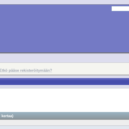
Etkö pääse rekisteröitymään?
 kertaa)