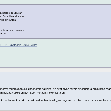
katkaisee puuttuvan
a. Jopa liian alhainen
nnite aiheuttaa
 liian pieni tai suuri
 250 V
Q_HE_HA_kayttoohje_2013-03.pdf
 eivät todellakaan ole aiheettomia häiriöitä. Ne ovat aivan täysin aiheellisia ja niihin pitää rea
in heittää valkoisen pyyhkeen kehään. Kokemusta on.
 onko siellä sähköverkossa oikeasti notkahteluita, jos ongelma ei ratkea uuden vaihevahtireleen