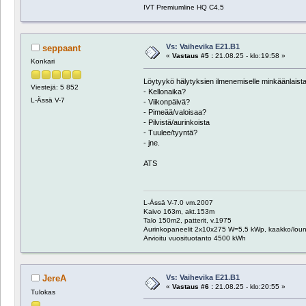
IVT Premiumline HQ C4,5
Vs: Vaihevika E21.B1
seppaant
«
Vastaus #5 :
21.08.25 - klo:19:58 »
Konkari
Löytyykö hälytyksien ilmenemiselle minkäänlaista
Viestejä: 5 852
- Kellonaika?
L-Ässä V-7
- Viikonpäivä?
- Pimeää/valoisaa?
- Pilvistä/aurinkoista
- Tuulee/tyyntä?
- jne.
ATS
L-Ässä V-7.0 vm.2007
Kaivo 163m, akt.153m
Talo 150m2, patterit, v.1975
Aurinkopaneelit 2x10x275 W=5,5 kWp, kaakko/lou
Arvioitu vuosituotanto 4500 kWh
Vs: Vaihevika E21.B1
JereA
«
Vastaus #6 :
21.08.25 - klo:20:55 »
Tulokas