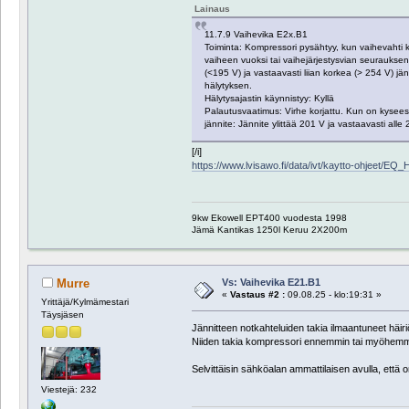
Lainaus
11.7.9 Vaihevika E2x.B1
Toiminta: Kompressori pysähtyy, kun vaihevahti 
vaiheen vuoksi tai vaihejärjestysvian seurauksen
(<195 V) ja vastaavasti liian korkea (> 254 V) jä
hälytyksen.
Hälytysajastin käynnistyy: Kyllä
Palautusvaatimus: Virhe korjattu. Kun on kyseessä
jännite: Jännite ylittää 201 V ja vastaavasti alle
[/i]
https://www.lvisawo.fi/data/ivt/kaytto-ohjeet/E
9kw Ekowell EPT400 vuodesta 1998
Jämä Kantikas 1250l Keruu 2X200m
Vs: Vaihevika E21.B1
Murre
«
Vastaus #2 :
09.08.25 - klo:19:31 »
Yrittäjä/Kylmämestari
Täysjäsen
Jännitteen notkahteluiden takia ilmaantuneet häiriöt
Niiden takia kompressori ennemmin tai myöhemm
Selvittäisin sähköalan ammattilaisen avulla, että
Viestejä: 232