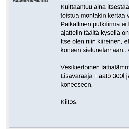
Maalämpöfoorumilta tietoa
Kuittaantuu aina itsestä
toistua montakin kertaa
Paikallinen putkifirma e
ajattelin täältä kysellä 
Itse olen niin kiireinen, 
koneen sielunelämään.. e
Vesikiertoinen lattialäm
Lisävaraaja Haato 300l j
koneeseen.
Kiitos.