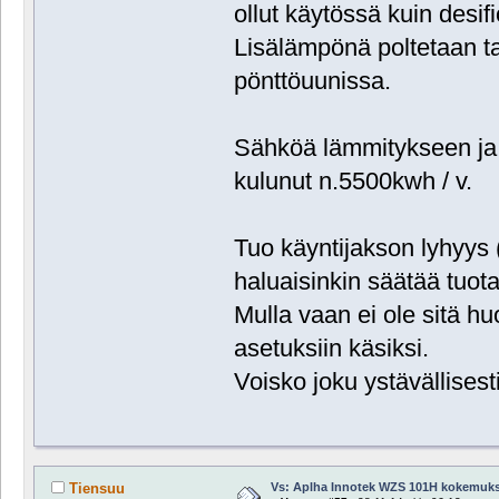
ollut käytössä kuin desifio
Lisälämpönä poltetaan ta
pönttöuunissa.
Sähköä lämmitykseen ja
kulunut n.5500kwh / v.
Tuo käyntijakson lyhyys 
haluaisinkin säätää tuot
Mulla vaan ei ole sitä hu
asetuksiin käsiksi.
Voisko joku ystävällisest
Vs: Aplha Innotek WZS 101H kokemuks
Tiensuu