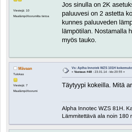
Jos sinulla on 2K asetuk
Viestejä: 10
paluuvesi on 2 astetta k
Maalämpöfoorumilta tietoa
kunnes paluuveden lämpöt
lämpötilan. Nostamalla h
myös tauko.
Vs: Aplha Innotek WZS 101H kokemuks
Mävaan
«
Vastaus #48 :
23.01.14 - klo:20:55 »
Tulokas
Täytyypi kokeilla. Mitä a
Viestejä: 7
Maalämpöfoorumi
Alpha Innotec WZS 81H. Kai
Lämmitettävä ala noin 180 