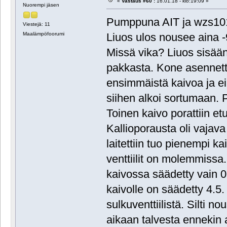
«
Vastaus #60 :
16.01.18 - klo:19:09 »
Nuorempi jäsen
Pumppuna AIT ja wzs101
Viestejä: 11
Maalämpöfoorumi
Liuos ulos nousee aina 
Missä vika? Liuos sisään
pakkasta. Kone asennettu
ensimmäistä kaivoa ja e
siihen alkoi sortumaan. 
Toinen kaivo porattiin et
Kallioporausta oli vajava
laitettiin tuo pienempi k
venttiilit on molemmiss
kaivossa säädetty vain 
kaivolle on säädetty 4.5.
sulkuventtiilistä. Silti 
aikaan talvesta ennekin