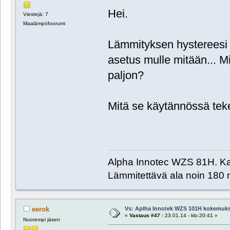
Hei.
Viestejä: 7
Maalämpöfoorumi
Lämmityksen hystereesi o
asetus mulle mitään... M
paljon?
Mitä se käytännössä te
Alpha Innotec WZS 81H. Kai
Lämmitettävä ala noin 180 
Vs: Aplha Innotek WZS 101H kokemuks
eerok
«
Vastaus #47 :
23.01.14 - klo:20:41 »
Nuorempi jäsen