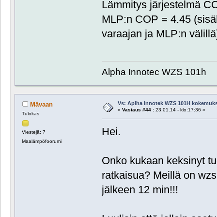
Lämmitys järjestelmä C
MLP:n COP = 4.45 (sisä
varaajan ja MLP:n välillä
Alpha Innotec WZS 101h
Vs: Aplha Innotek WZS 101H kokemuks
Mävaan
«
Vastaus #44 :
23.01.14 - klo:17:36 »
Tulokas
Hei.
Viestejä: 7
Maalämpöfoorumi
Onko kukaan keksinyt tu
ratkaisua? Meillä on wzs
jälkeen 12 min!!!