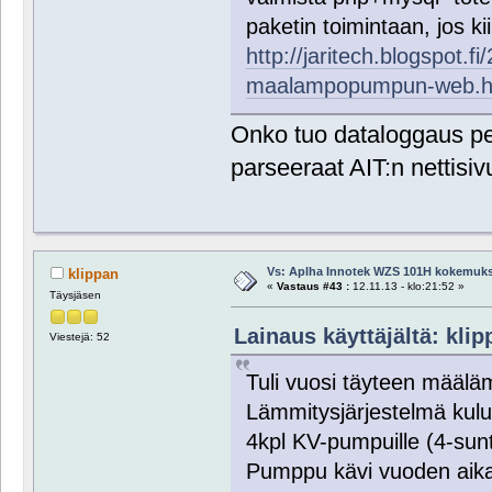
paketin toimintaan, jos ki
http://jaritech.blogspot.f
maalampopumpun-web.h
Onko tuo dataloggaus per
parseeraat AIT:n nettisiv
Vs: Aplha Innotek WZS 101H kokemuks
klippan
«
Vastaus #43 :
12.11.13 - klo:21:52 »
Täysjäsen
Lainaus käyttäjältä: klip
Viestejä: 52
Tuli vuosi täyteen määlä
Lämmitysjärjestelmä kulu
4kpl KV-pumpuille (4-sun
Pumppu kävi vuoden aika