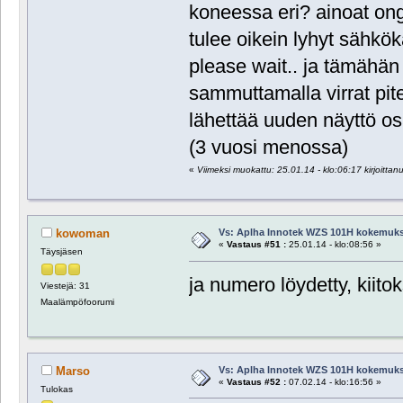
koneessa eri? ainoat on
tulee oikein lyhyt sähkö
please wait.. ja tämähän
sammuttamalla virrat pit
lähettää uuden näyttö osa
(3 vuosi menossa)
«
Viimeksi muokattu: 25.01.14 - klo:06:17 kirjoitta
Vs: Aplha Innotek WZS 101H kokemuks
kowoman
«
Vastaus #51 :
25.01.14 - klo:08:56 »
Täysjäsen
ja numero löydetty, kiitok
Viestejä: 31
Maalämpöfoorumi
Vs: Aplha Innotek WZS 101H kokemuks
Marso
«
Vastaus #52 :
07.02.14 - klo:16:56 »
Tulokas