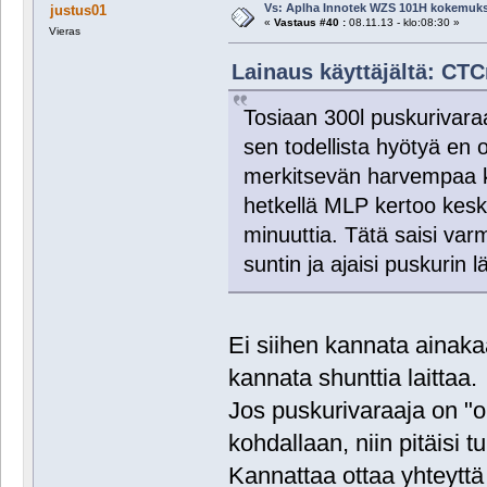
Vs: Aplha Innotek WZS 101H kokemuks
justus01
«
Vastaus #40 :
08.11.13 - klo:08:30 »
Vieras
Lainaus käyttäjältä: CTC
Tosiaan 300l puskurivara
sen todellista hyötyä en 
merkitsevän harvempaa kä
hetkellä MLP kertoo kesk
minuuttia. Tätä saisi var
suntin ja ajaisi puskurin 
Ei siihen kannata ainaka
kannata shunttia laittaa.
Jos puskurivaraaja on "o
kohdallaan, niin pitäisi 
Kannattaa ottaa yhteyttä