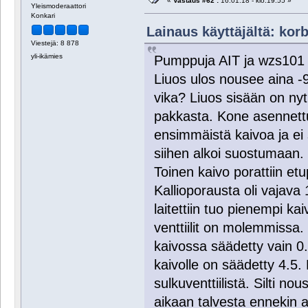
«
Vastaus #62 :
16.01.18 - klo:19:55 »
Yleismoderaattori
Konkari
Lainaus käyttäjältä: korb
Viestejä: 8 878
yli-ikämies
Pumppuja AIT ja wzs101 
Liuos ulos nousee aina 
vika? Liuos sisään on nyt
pakkasta. Kone asennettu 
ensimmäistä kaivoa ja ei
siihen alkoi suostumaan.
Toinen kaivo porattiin etu
Kallioporausta oli vajava 
laitettiin tuo pienempi ka
venttiilit on molemmiss
kaivossa säädetty vain 0
kaivolle on säädetty 4.5. 
sulkuventtiilistä. Silti 
aikaan talvesta ennekin 