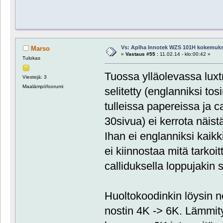
Vs: Aplha Innotek WZS 101H kokemuks
Marso
«
Vastaus #55 :
11.02.14 - klo:00:42 »
Tulokas
Tuossa ylläolevassa luxt
Viestejä: 3
Maalämpöfoorumi
selitetty (englanniksi to
tulleissa papereissa ja c
30sivua) ei kerrota näist
Ihan ei englanniksi kaikk
ei kiinnostaa mitä tarkoit
calliduksella loppujakin
Huoltokoodinkin löysin n
nostin 4K -> 6K. Lämmit