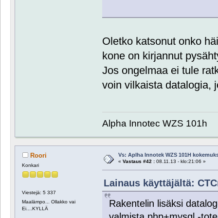
Oletko katsonut onko häir
kone on kirjannut pysähty
Jos ongelmaa ei tule rat
voin vilkaista datalogia, 
Alpha Innotec WZS 101h
Vs: Aplha Innotek WZS 101H kokemuks
Roori
«
Vastaus #42 :
08.11.13 - klo:21:06 »
Konkari
Lainaus käyttäjältä: CTC
Viestejä: 5 337
Rakentelin lisäksi datalo
Maalämpo... Ollakko vai
Ei....KYLLÄ
valmista php+mysql -toteut