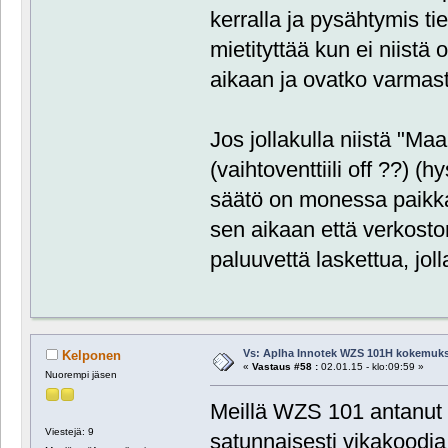
kerralla ja pysähtymis t
mietityttää kun ei niistä 
aikaan ja ovatko varmast
Jos jollakulla niistä "Maa
(vaihtoventtiili off ??) (h
säätö on monessa paikka
sen aikaan että verkoston
paluuvettä laskettua, joll
Vs: Aplha Innotek WZS 101H kokemuks
Kelponen
«
Vastaus #58 :
02.01.15 - klo:09:59 »
Nuorempi jäsen
Meillä WZS 101 antanut p
Viestejä: 9
satunnaisesti vikakoodia 