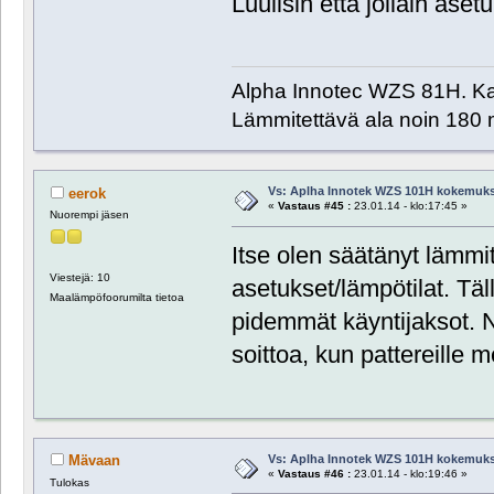
Luulisin että jollain ase
Alpha Innotec WZS 81H. Kai
Lämmitettävä ala noin 180 
Vs: Aplha Innotek WZS 101H kokemuks
eerok
«
Vastaus #45 :
23.01.14 - klo:17:45 »
Nuorempi jäsen
Itse olen säätänyt lämmi
Viestejä: 10
asetukset/lämpötilat. Tä
Maalämpöfoorumilta tietoa
pidemmät käyntijaksot. Näi
soittoa, kun pattereille
Vs: Aplha Innotek WZS 101H kokemuks
Mävaan
«
Vastaus #46 :
23.01.14 - klo:19:46 »
Tulokas