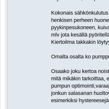
Kokonais sähkönkulutus 
henkisen perheen huoneis
pyykinpesukoneen, kuivaa
mlv jota kesällä pyöritel
Kiertoilma takkakin löytyy
Omalta osalta ko pumppu
Osaako joku kertoa nois
mitä mikäkin tarkoittaa, 
pumpun optimointi,varaaj
jonkun salasanan huolto
esimerkiksi hystereesejä