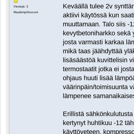
Keväällä tulee 2v synttä
Viestejä: 3
Maalämpöfoorumi
aktiivi käytössä kun saati
muuttamaan. Talo siis -
kevytbetoniharkko sekä yl
josta varmasti karkaa läm
mikä taas jäähdyttää ylä
lisäsäästöä kuvittelisin 
termostaatit jotka ei jos
ohjaus huuti lisää lämpöä
väärinpäin/toimisuunta vää
lämpenee samanaikaises
Erillistä sähkönkulutusta
kertynyt huhtikuu -12 tä
käyttöveteen, kompresso