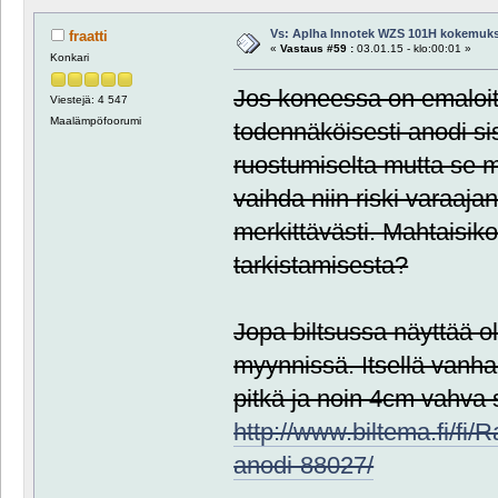
Vs: Aplha Innotek WZS 101H kokemuks
fraatti
«
Vastaus #59 :
03.01.15 - klo:00:01 »
Konkari
Jos koneessa on emaloitu
Viestejä: 4 547
Maalämpöfoorumi
todennäköisesti anodi si
ruostumiselta mutta se 
vaihda niin riski varaaj
merkittävästi. Mahtaisik
tarkistamisesta?
Jopa biltsussa näyttää o
myynnissä. Itsellä vanha 
pitkä ja noin 4cm vahva 
http://www.biltema.fi/f
anodi-88027/