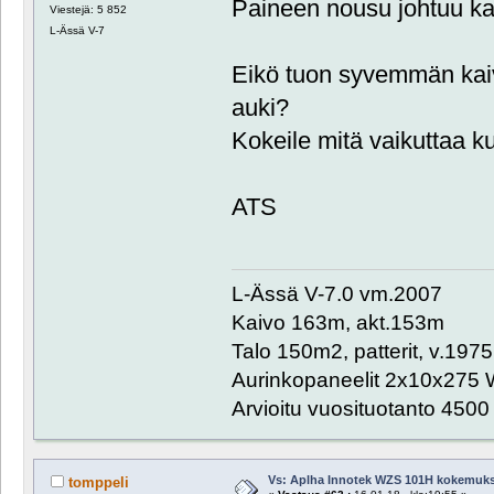
Paineen nousu johtuu ka
Viestejä: 5 852
L-Ässä V-7
Eikö tuon syvemmän kaivo
auki?
Kokeile mitä vaikuttaa k
ATS
L-Ässä V-7.0 vm.2007
Kaivo 163m, akt.153m
Talo 150m2, patterit, v.1975
Aurinkopaneelit 2x10x275 
Arvioitu vuosituotanto 450
Vs: Aplha Innotek WZS 101H kokemuks
tomppeli