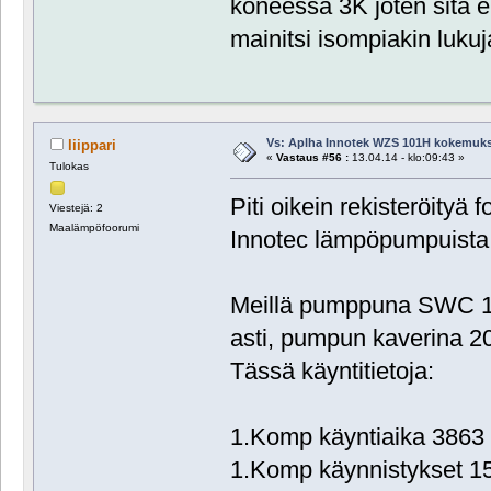
koneessa 3K joten sitä e
mainitsi isompiakin lukuja
Vs: Aplha Innotek WZS 101H kokemuks
liippari
«
Vastaus #56 :
13.04.14 - klo:09:43 »
Tulokas
Piti oikein rekisteröityä 
Viestejä: 2
Maalämpöfoorumi
Innotec lämpöpumpuista
Meillä pumppuna SWC 12
asti, pumpun kaverina 20
Tässä käyntitietoja:
1.Komp käyntiaika 3863
1.Komp käynnistykset 1