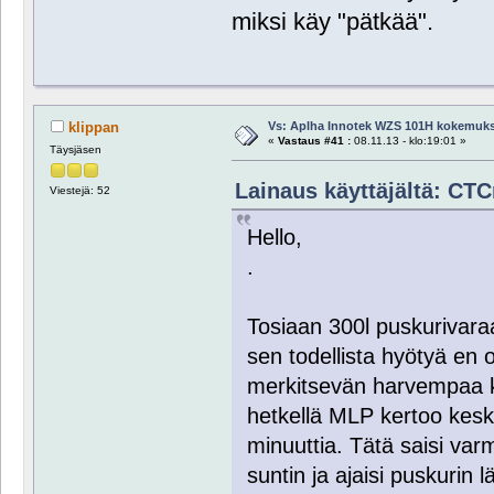
miksi käy "pätkää".
Vs: Aplha Innotek WZS 101H kokemuks
klippan
«
Vastaus #41 :
08.11.13 - klo:19:01 »
Täysjäsen
Lainaus käyttäjältä: CTC
Viestejä: 52
Hello,
.
Tosiaan 300l puskurivara
sen todellista hyötyä en 
merkitsevän harvempaa kä
hetkellä MLP kertoo kesk
minuuttia. Tätä saisi var
suntin ja ajaisi puskurin 