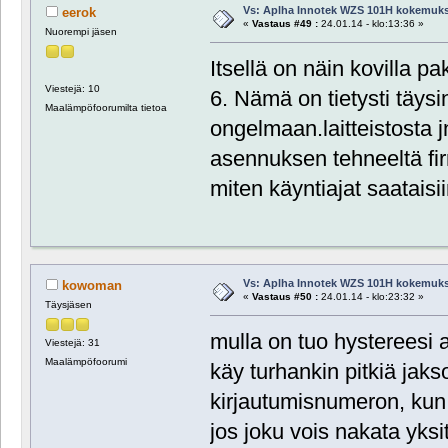
Vs: Aplha Innotek WZS 101H kokemuks
eerok
«
Vastaus #49 :
24.01.14 - klo:13:36 »
Nuorempi jäsen
Itsellä on näin kovilla pak
Viestejä: 10
6. Nämä on tietysti täys
Maalämpöfoorumilta tietoa
ongelmaan.laitteistosta 
asennuksen tehneeltä firma
miten käyntiajat saataisii
Vs: Aplha Innotek WZS 101H kokemuks
kowoman
«
Vastaus #50 :
24.01.14 - klo:23:32 »
Täysjäsen
mulla on tuo hystereesi 
Viestejä: 31
Maalämpöfoorumi
käy turhankin pitkiä jak
kirjautumisnumeron, kun o
jos joku vois nakata yksi