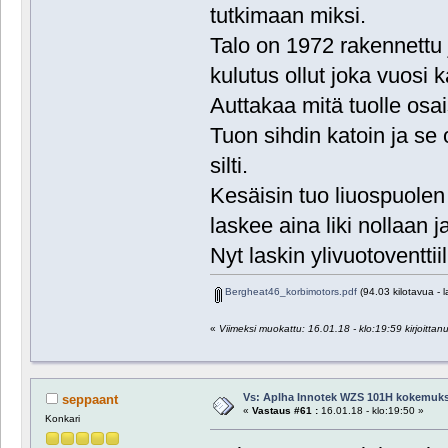
tutkimaan miksi.
Talo on 1972 rakennettu
kulutus ollut joka vuosi
Auttakaa mitä tuolle osa
Tuon sihdin katoin ja se
silti.
Kesäisin tuo liuospuolen 
laskee aina liki nollaan j
Nyt laskin ylivuotoventtii
Bergheat46_korbimotors.pdf
(94.03 kilotavua - l
«
Viimeksi muokattu: 16.01.18 - klo:19:59 kirjoittan
Vs: Aplha Innotek WZS 101H kokemuks
seppaant
«
Vastaus #61 :
16.01.18 - klo:19:50 »
Konkari