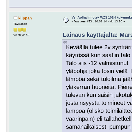
Vs: Aplha Innotek WZS 101H kokemuks
klippan
«
Vastaus #53 :
10.02.14 - klo:13:16 »
Täysjäsen
Lainaus käyttäjältä: Mars
Viestejä: 52
Keväällä tulee 2v synttäri
käytössä kun saatiin talo
Talo siis -12 valmistunu
yläpohja joka tosin vielä 
lämpöä sekä tuloilma jääh
yläkerran huoneita. Pienen
tulevan kun saisin jakotuk
jostainsyystä toimineet v
lämpöä (olisko toimilaitt
väärinpäin) eli tällähetkel
samanaikaisesti pumpun 