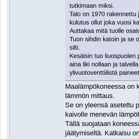
tutkimaan miksi.
Talo on 1970 rakennettu
kulutus ollut joka vuosi 
Auttakaa mitä tuolle osai
Tuon sihdin katoin ja se 
silti.
Kesäisin tuo liuospuolen 
aina liki nollaan ja talvel
ylivuotoventtiilistä painee
Maalämpökoneessa on k
lämmön mittaus.
Se on yleensä asetettu 
kaivolle menevän lämpöti
Tällä suojataan koneess
jäätymiseltä. Katkaisu on