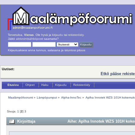
Tervetuloa,
Vieras
. Ole hyvä ja
kirjaudu
tai
rekisteröidy
.
Jäikö
aktivointisähköposti
saamatta?
Kirjautuaksesi anna tunnus, salasana ja istuntosi pituus
Uutiset:
Etkö pääse rekist
Etusivu
Ohjeet
Haku
Kirjaudu
Rekisteröidy
Maalämpöfoorumi
»
Lämpöpumput
»
Alpha-InnoTec
»
Aplha Innotek WZS 101H kokemuk
Sivuja:
1
[
2
]
3
Kirjoittaja
Aihe: Aplha Innotek WZS 101H kokem