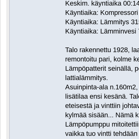
Keskim. käyntiaika 00:1
Käyntiaika: Kompressori
Käyntiaika: Lämmitys 31
Käyntiaika: Lämminvesi 
Talo rakennettu 1928, la
remontoitu pari, kolme k
Lämpöpatterit seinällä, p
lattialämmitys.
Asuinpinta-ala n.160m2, 
lisätilaa ensi kesänä. Talo 
eteisestä ja vinttiin joht
kylmää sisään... Nämä k
Lämpöpumppu mitoitettiin
vaikka tuo vintti tehdää