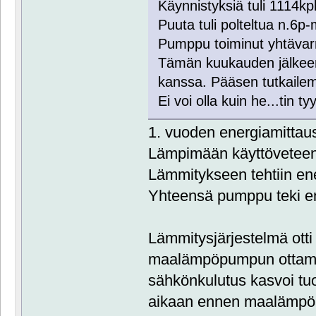
Käynnistyksiä tuli 1114kpl
Puuta tuli polteltua n.6p
Pumppu toiminut yhtävar
Tämän kuukauden jälkeen
kanssa. Pääsen tutkaile
Ei voi olla kuin he...tin t
1. vuoden energiamittaus
Lämpimään käyttöveteen
Lämmitykseen tehtiin e
Yhteensä pumppu teki 
Lämmitysjärjestelmä ott
maalämpöpumpun ottama
sähkönkulutus kasvoi tu
aikaan ennen maalämpö