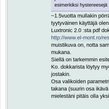
esimerkiksi hystereesejä
~1.5vuotta mullakin pörr
tyytyväinen käyttäjä ole
Luxtronic 2.0 :sta pdf do
http://www.el-mont.ro/re
muistikuva on, notta sam
mukana.
Siellä on tarkemmin esite
Ko. dokkarista löytyy my
jostakin.
Osa valikoiden parametr
takana (suurin osa ikävä
mielestäni pitäis olla yk