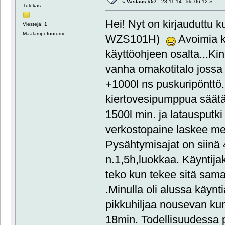
«
Vastaus #57 :
28.11.14 - klo:06:12 »
Tulokas
Hei! Nyt on kirjauduttu k
Viestejä: 1
Maalämpöfoorumi
WZS101H)
Avoimia k
käyttöohjeen osalta...Ki
vanha omakotitalo jossa p
+1000l ns puskuripönttö.
kiertovesipumppua säät
1500l min. ja latausputk
verkostopaine laskee mel
Pysähtymisajat on siinä 
n.1,5h,luokkaa. Käyntij
teko kun tekee sitä sam
.Minulla oli alussa käyn
pikkuhiljaa nousevan ku
18min. Todellisuudessa