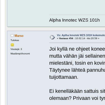
Alpha Innotec WZS 101h
Vs: Aplha Innotek WZS 101H kokemuks
Marso
«
Vastaus #54 :
10.02.14 - klo:20:59 »
Tulokas
Joi kyllä ne ohjeet kone
Viestejä: 3
Maalämpöfoorumi
mutta vähän jäi sellain
mielestäni, tosin en kovin
Täytynee lähteä pannuh
tuijottamaan.
Ei kenelläkään sattuis si
olemaan? Privaan voi tyr