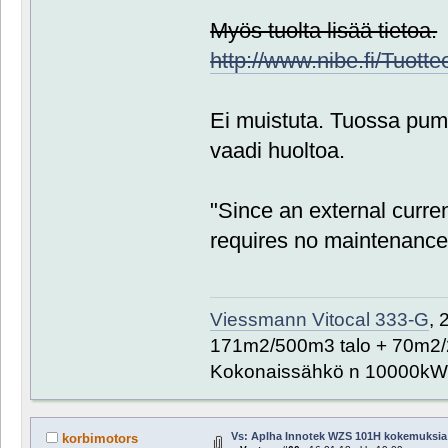
Myös tuolta lisää tietoa.
http://www.nibe.fi/Tuott
Ei muistuta. Tuossa pum
vaadi huoltoa.
"Since an external curren
requires no maintenance
Viessmann Vitocal 333-G
, 
171m2/500m3 talo + 70m2/
Kokonaissähkö n 10000kW
Vs: Aplha Innotek WZS 101H kokemuksia
korbimotors