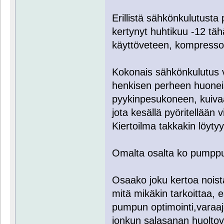
Erillistä sähkönkulutusta
kertynyt huhtikuu -12 tä
käyttöveteen, kompressor
Kokonais sähkönkulutus v
henkisen perheen huoneis
pyykinpesukoneen, kuivaa
jota kesällä pyöritellään 
Kiertoilma takkakin löytyy
Omalta osalta ko pumppua
Osaako joku kertoa noist
mitä mikäkin tarkoittaa, 
pumpun optimointi,varaaja
jonkun salasanan huolto