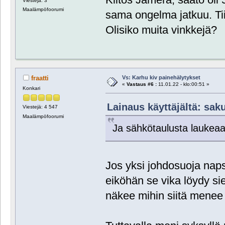
Viestejä: 3
Maalämpöfoorumi
sama ongelma jatkuu. Tii
Olisiko muita vinkkejä?
Vs: Karhu kiv painehälytykset
fraatti
«
Vastaus #6 :
11.01.22 - klo:00:51 »
Konkari
Lainaus käyttäjältä: saku
Viestejä: 4 547
Maalämpöfoorumi
Ja sähkötaulusta laukeaa 
Jos yksi johdosuoja naps
eiköhän se vika löydy si
näkee mihin siitä menee