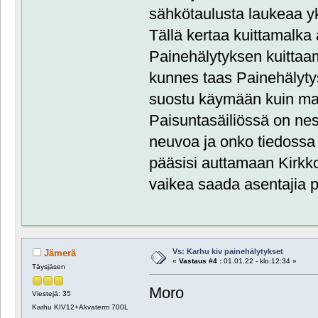
sähkötaulusta laukeaa yk
Tällä kertaa kuittamalka 
Painehälytyksen kuittaam
kunnes taas Painehälytys
suostu käymään kuin maa
Paisuntasäiliössä on nes
neuvoa ja onko tiedossa
pääsisi auttamaan Kirkko
vaikea saada asentajia pa
Vs: Karhu kiv painehälytykset
Jämerä
«
Vastaus #4 :
01.01.22 - klo:12:34 »
Täysjäsen
Moro
Viestejä: 35
Karhu KIV12+Akvaterm 700L