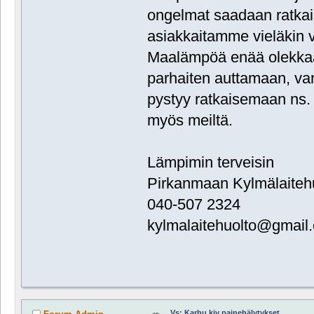
ongelmat saadaan ratkai
asiakkaitamme vieläkin v
Maalämpöä enää olekkaa
parhaiten auttamaan, var
pystyy ratkaisemaan ns. 
myös meiltä.
Lämpimin terveisin
Pirkanmaan Kylmälaiteh
040-507 2324
kylmalaitehuolto@gmail
Vs: Karhu kiv painehälytykset