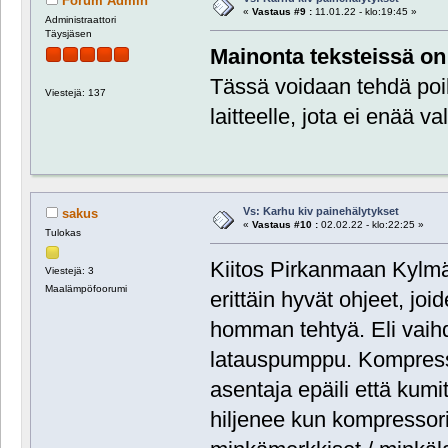
Forum Admin
«
Vastaus #9 :
11.01.22 - klo:19:45 »
Administraattori
Täysjäsen
Mainonta teksteissä on 
Tässä voidaan tehdä poi
Viestejä: 137
laitteelle, jota ei enää va
Vs: Karhu kiv painehälytykset
sakus
«
Vastaus #10 :
02.02.22 - klo:22:25 »
Tulokas
Kiitos Pirkanmaan Kylmä
Viestejä: 3
Maalämpöfoorumi
erittäin hyvät ohjeet, joi
homman tehtyä. Eli vaihde
latauspumppu. Kompresso
asentaja epäili että kum
hiljenee kun kompressori