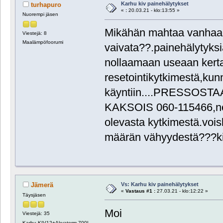
Karhu kiv painehälytykset
turhapuro
«
:
20.03.21 - klo:13:55 »
Nuorempi jäsen
Mikähän mahtaa vanhaa 
Viestejä: 8
Maalämpöfoorumi
vaivata??.painehälytyksiä
nollaamaan useaan kert
resetointikytkimestä,kun
käyntiin....PRESSOS
KAKSOIS 060-115466,noll
olevasta kytkimestä.voi
määrän vähyydestä???kii
Vs: Karhu kiv painehälytykset
Jämerä
«
Vastaus #1 :
27.03.21 - klo:12:22 »
Täysjäsen
Moi
Viestejä: 35
Karhu KIV12+Akvaterm 700L