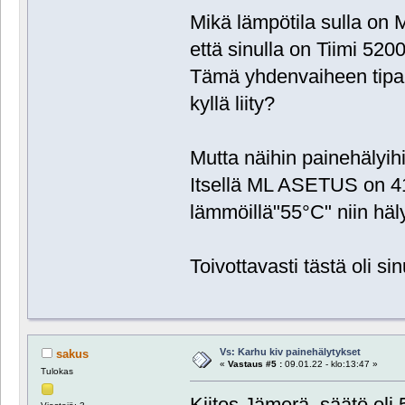
Mikä lämpötila sulla o
että sinulla on Tiimi 520
Tämä yhdenvaiheen tipa
kyllä liity?
Mutta näihin painehälyihi
Itsellä ML ASETUS on 41
lämmöillä"55°C" niin häly
Toivottavasti tästä oli sin
Vs: Karhu kiv painehälytykset
sakus
«
Vastaus #5 :
09.01.22 - klo:13:47 »
Tulokas
Kiitos Jämerä, säätö oli 