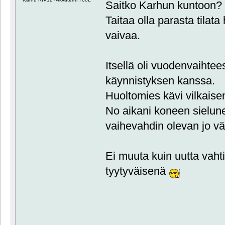
Saitko Karhun kuntoon?
Taitaa olla parasta tila
vaivaa.
Itsellä oli vuodenvaiht
käynnistyksen kanssa.
Huoltomies kävi vilkaise
No aikani koneen sielune
vaihevahdin olevan jo vä
Ei muuta kuin uutta vaht
tyytyväisenä