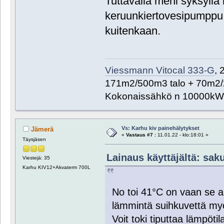
Tuttavalla meni syksyllä
keruunkiertovesipumppu ri
kuitenkaan.
Viessmann Vitocal 333-G
, 
171m2/500m3 talo + 70m2/
Kokonaissähkö n 10000kW
Vs: Karhu kiv painehälytykset
Jämerä
«
Vastaus #7 :
11.01.22 - klo:18:01 »
Täysjäsen
Lainaus käyttäjältä: saku
Viestejä: 35
Karhu KIV12+Akvaterm 700L
No toi 41°C on vaan se ar
lämmintä suihkuvettä my
Voit toki tiputtaa lämpöti