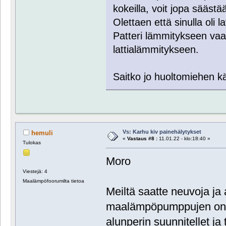
kokeilla, voit jopa säästä
Olettaen että sinulla oli 
Patteri lämmitykseen va
lattialämmitykseen.
Saitko jo huoltomiehen 
Vs: Karhu kiv painehälytykset
hemuli
«
Vastaus #8 :
11.01.22 - klo:18:40 »
Tulokas
Moro
Viestejä: 4
Maalämpöfoorumilta tietoa
Meiltä saatte neuvoja ja
maalämpöpumppujen ong
alunperin suunnitellet ja 