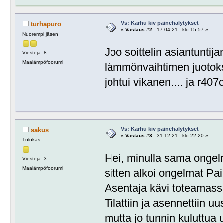
Vs: Karhu kiv painehälytykset
turhapuro
«
Vastaus #2 :
17.04.21 - klo:15:57 »
Nuorempi jäsen
Joo soittelin asiantuntija
Viestejä: 8
Maalämpöfoorumi
lämmönvaihtimen juotok
johtui vikanen.... ja r40
Vs: Karhu kiv painehälytykset
sakus
«
Vastaus #3 :
31.12.21 - klo:22:20 »
Tulokas
Hei, minulla sama onge
Viestejä: 3
Maalämpöfoorumi
sitten alkoi ongelmat Pai
Asentaja kävi toteamassa
Tilattiin ja asennettiin uu
mutta jo tunnin kuluttua