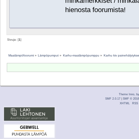
minkämerkkiset / minkäla
hienosta foorumista!
Sivuja: [
1
]
Maalämpöfoorumi
»
Lämpöpumput
»
Karhu-maalämpöpumppu
»
Karhu kiv painehälytykse
Theme Inno, b
SMF 2.0.17
|
SMF © 201
XHTML
RSS