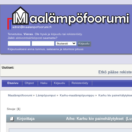
Tervetuloa,
Vieras
. Ole hyvä ja
kirjaudu
tai
rekisteröidy
.
Jäikö
aktivointisähköposti
saamatta?
Kirjautuaksesi anna tunnus, salasana ja istuntosi pituus
Uutiset:
Etkö pääse rekist
Etusivu
Ohjeet
Haku
Kirjaudu
Rekisteröidy
Maalämpöfoorumi
»
Lämpöpumput
»
Karhu-maalämpöpumppu
»
Karhu kiv painehälytykse
Sivuja: [
1
]
Kirjoittaja
Aihe: Karhu kiv painehälytykset (Lue