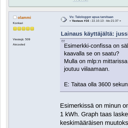
Vs: Talologger apua tarvitaan
olammi
«
Vastaus #16 :
22.10.13 - klo:21:37 »
Konkari
Lainaus käyttäjältä: juss
Viestejä: 509
Esimerkki-confissa on sä
Aircooled
kaavalla se on saatu?
Mulla on mlp:n mittariss
joutuu viilaamaan.
E: Taitaa olla 3600 sekunt
Esimerkissä on minun oma
1 kWh. Graph taas laskee
keskimääräisen muutokse