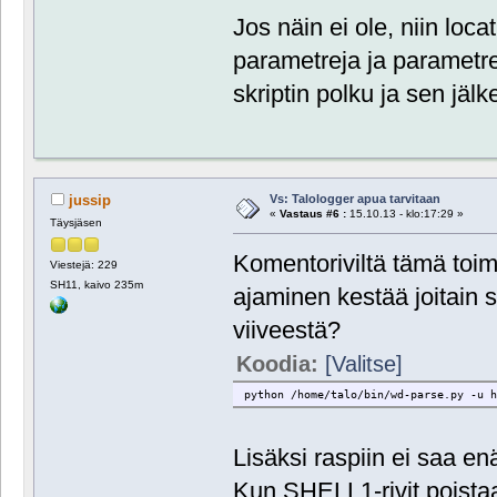
Jos näin ei ole, niin loca
parametreja ja parametr
skriptin polku ja sen jäl
Vs: Talologger apua tarvitaan
jussip
«
Vastaus #6 :
15.10.13 - klo:17:29 »
Täysjäsen
Komentoriviltä tämä toimi
Viestejä: 229
SH11, kaivo 235m
ajaminen kestää joitain se
viiveestä?
Koodia:
[Valitse]
python /home/talo/bin/wd-parse.py -u 
Lisäksi raspiin ei saa en
Kun SHELL1-rivit poistaa 