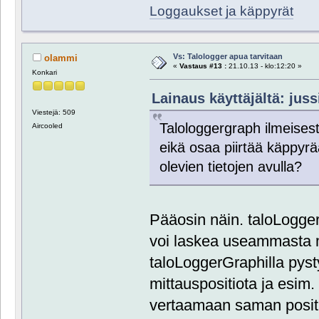
Loggaukset ja käppyrät
Vs: Talologger apua tarvitaan
olammi
«
Vastaus #13 :
21.10.13 - klo:12:20 »
Konkari
Lainaus käyttäjältä: juss
Viestejä: 509
Talologgergraph ilmeisest
Aircooled
eikä osaa piirtää käppyrä
olevien tietojen avulla?
Pääosin näin. taloLoggeri
voi laskea useammasta mi
taloLoggerGraphilla pys
mittauspositiota ja esim
vertaamaan saman positi