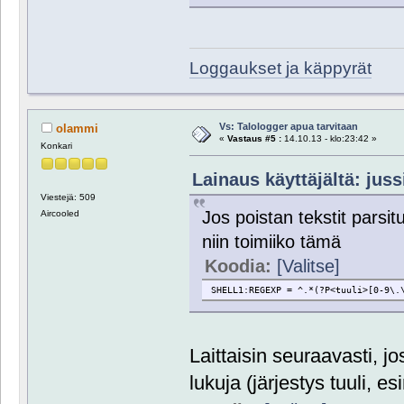
Loggaukset ja käppyrät
Vs: Talologger apua tarvitaan
olammi
«
Vastaus #5 :
14.10.13 - klo:23:42 »
Konkari
Lainaus käyttäjältä: juss
Viestejä: 509
Jos poistan tekstit parsitu
Aircooled
niin toimiiko tämä
Koodia:
[Valitse]
SHELL1:REGEXP = ^.*(?P<tuuli>[0-9\.
Laittaisin seuraavasti, jo
lukuja (järjestys tuuli, es