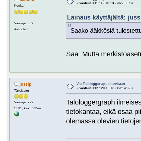
«
Vastaus #11 :
19.10.13 - klo:20:07 »
Konkari
Lainaus käyttäjältä: juss
Viestejä: 509
Saako ääkkösiä tulostett
Aircooled
Saa. Mutta merkistöasetu
Vs: Talologger apua tarvitaan
jussip
«
Vastaus #12 :
20.10.13 - klo:14:32 »
Täysjäsen
Talologgergraph ilmeises
Viestejä: 229
SH11, kaivo 235m
tietokantaa, eikä osaa pi
olemassa olevien tietoje