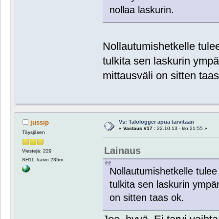
nollaa laskurin.
Nollautumishetkelle tule
tulkita sen laskurin ymp
mittausväli on sitten taas
Vs: Talologger apua tarvitaan
jussip
«
Vastaus #17 :
22.10.13 - klo:21:55 »
Täysjäsen
Lainaus
Viestejä: 229
SH11, kaivo 235m
Nollautumishetkelle tulee
tulkita sen laskurin ympä
on sitten taas ok.