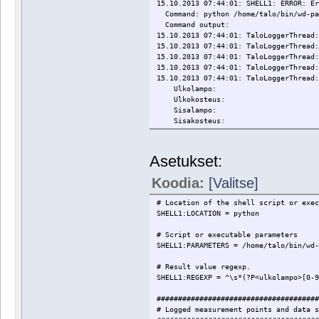
15.10.2013 07:44:01: SHELL1: ERROR: E
IOError: [Errno socket error] [Errno 
Command: python /home/talo/bin/wd-par
Command output:
15.10.2013 07:44:01: TaloLoggerThread
15.10.2013 07:44:01: TaloLoggerThread
15.10.2013 07:44:01: TaloLoggerThread
15.10.2013 07:44:01: TaloLoggerThread
15.10.2013 07:44:01: TaloLoggerThread
Ulkolampo:
Ulkokosteus:
Sisalampo:
Sisakosteus:
Asetukset:
Koodia:
[Valitse]
# Location of the shell script or exe
SHELL1:LOCATION = python
# Script or executable parameters
SHELL1:PARAMETERS = /home/talo/bin/wd
# Result value regexp.
SHELL1:REGEXP = ^\s*(?P<ulkolampo>[0-
#####################################
# Logged measurement points and data 