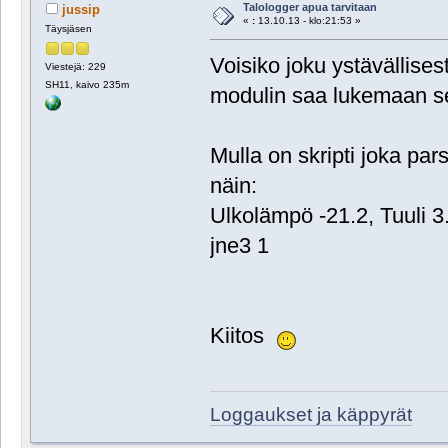
Talologger apua tarvitaan
jussip
«
:
13.10.13 - klo:21:53 »
Täysjäsen
Voisiko joku ystävällises
Viestejä: 229
SH11, kaivo 235m
modulin saa lukemaan se
Mulla on skripti joka pa
näin:
Ulkolämpö -21.2, Tuuli 3
jne3 1
Kiitos
Loggaukset ja käppyrät