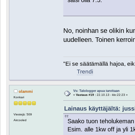
saisi olla 7.5.
No, noinhan se olikin kun
uudelleen. Toinen kerroi
"Ei se säätämällä hajoa, eik
Trendi
Vs: Talologger apua tarvitaan
olammi
«
Vastaus #19 :
22.10.13 - klo:22:23 »
Konkari
Lainaus käyttäjältä: juss
Viestejä: 509
Saako tuon teholukeman 
Aircooled
Esim. alle 1kw off ja yli 