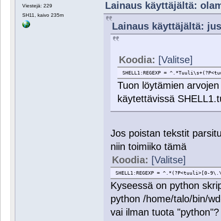
Lainaus käyttäjältä: olam
Viestejä: 229
SH11, kaivo 235m
Lainaus käyttäjältä: jus
Koodia:
[Valitse]
SHELL1:REGEXP = ^.*Tuuli\s+(?P<tu
Tuon löytämien arvojen 
käytettävissä SHELL1.t
Jos poistan tekstit parsitu
niin toimiiko tämä
Koodia:
[Valitse]
SHELL1:REGEXP = ^.*(?P<tuuli>[0-9\.
Kyseessä on python skri
python /home/talo/bin/wd
vai ilman tuota "python"?