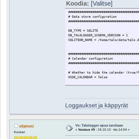
Koodia:
[Valitse]
@POSITION = NORMAL:ulkolampo:50:50:VA
#####################################
# Data store configuration
#####################################
DB_TYPE = SQLITE
DB_TALOLOGGER_SCHEMA_VERSION = 1
SQLITEDB_NAME = /home/talo/data/talo.
#####################################
# Calendar configuration
#####################################
# Whether to hide the calendar (true/
HIDE_CALENDAR = false
#####################################
# Chart1 configuration
#####################################
Loggaukset ja käppyrät
# Syntax: @SERIES=type:db_column:lege
*CHART*
TITLE = Temperatures
AXIS_1 = 10:70:10:5:C
Vs: Talologger apua tarvitaan
olammi
AXIS_2 = -30:30:10:5:C
«
Vastaus #9 :
18.10.13 - klo:14:04 »
Konkari
SIZE = 1000:750
LEGEND = 6:2