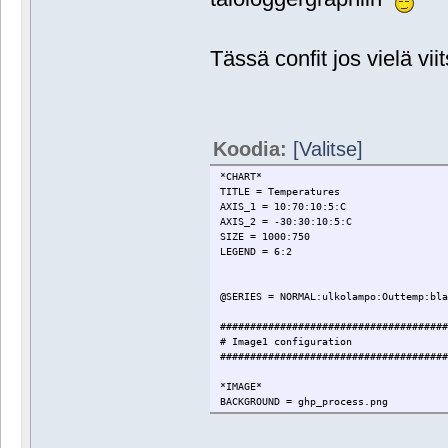
Tässä confit jos vielä vii
Koodia:
[Valitse]
*CHART*
TITLE = Temperatures
AXIS_1 = 10:70:10:5:C
AXIS_2 = -30:30:10:5:C
SIZE = 1000:750
LEGEND = 6:2
@SERIES = NORMAL:ulkolampo:Outtemp:bl
#####################################
# Image1 configuration
#####################################
*IMAGE*
BACKGROUND = ghp_process.png
TITLE = 235:295:black:GHP process
@LABEL = 0:50:black:TESTI