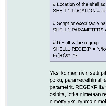
# Location of the shell sc
SHELL1:LOCATION = /us
# Script or executable p
SHELL1:PARAMETERS 
# Result value regexp.
SHELL1:REGEXP = ^.*loa
9\.]+)\s*,.*$
Yksi kolmen rivin setti pitä
polku, parametreihin sill
parametrit. REGEXPillä t
osioita, jotka nimetään 
nimetty yksi ryhmä nime