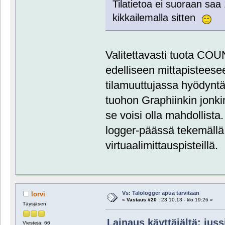
Tilatietoa ei suoraan saa 
kikkailemalla sitten
Valitettavasti tuota CO
edelliseen mittapisteese
tilamuuttujassa hyödyntä
tuohon Graphiinkin jonkinl
se voisi olla mahdollista.
logger-päässä tekemällä s
virtuaalimittauspisteillä.
Vs: Talologger apua tarvitaan
lorvi
«
Vastaus #20 :
23.10.13 - klo:19:26 »
Täysjäsen
Lainaus käyttäjältä: juss
Viestejä: 66