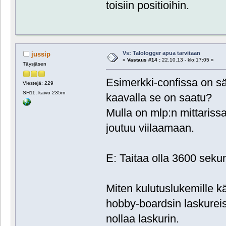
toisiin positioihin.
Vs: Talologger apua tarvitaan
jussip
«
Vastaus #14 :
22.10.13 - klo:17:05 »
Täysjäsen
Esimerkki-confissa on s
Viestejä: 229
SH11, kaivo 235m
kaavalla se on saatu?
Mulla on mlp:n mittariss
joutuu viilaamaan.
E: Taitaa olla 3600 sekun
Miten kulutuslukemille kä
hobby-boardsin laskureis
nollaa laskurin.