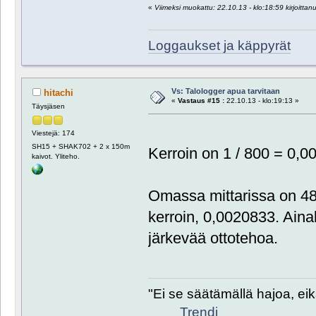
«
Viimeksi muokattu: 22.10.13 - klo:18:59 kirjoittanu
Loggaukset ja käppyrät
Vs: Talologger apua tarvitaan
hitachi
«
Vastaus #15 :
22.10.13 - klo:19:13 »
Täysjäsen
Viestejä: 174
SH15 + SHAK702 + 2 x 150m
Kerroin on 1 / 800 = 0,0
kaivot. Yliteho.
Omassa mittarissa on 4
kerroin, 0,0020833. Ainak
järkevää ottotehoa.
"Ei se säätämällä hajoa, eik
Trendi