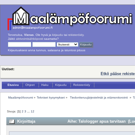
Tervetuloa,
Vieras
. Ole hyvä ja
kirjaudu
tai
rekisteröidy
.
Jäikö
aktivointisähköposti
saamatta?
Kirjautuaksesi anna tunnus, salasana ja istuntosi pituus
Uutiset:
Etkö pääse rekist
Etusivu
Ohjeet
Haku
Kirjaudu
Rekisteröidy
Maalämpöfoorumi
»
Tekniset kysymykset
»
 Tiedonkeruujärjestelmät ja etämonitorointi 
»
T
Sivuja: [
1
]
2
3
...
12
Kirjoittaja
Aihe: Talologger apua tarvitaan (Lue