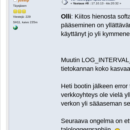
jussip
«
Vastaus #8 :
17.10.13 - klo:20:32 »
Täysjäsen
Olli
: Kiitos hienosta soft
Viestejä: 229
SH11, kaivo 235m
pääseminen on yllättävän
käyttänyt jo yli kymmen
Muutin LOG_INTERVAL_LI
tietokannan koko kasvaa
Heti bootin jälkeen error 
verkkoyhteys ole vielä yl
verkon yli sääaseman ser
Seuraava ongelma on ett
talologgergraphiin