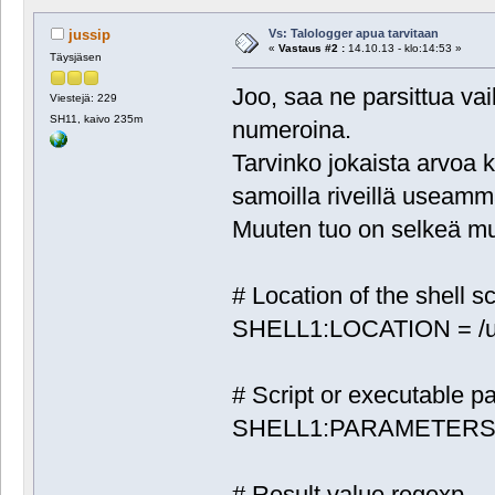
Vs: Talologger apua tarvitaan
jussip
«
Vastaus #2 :
14.10.13 - klo:14:53 »
Täysjäsen
Joo, saa ne parsittua vai
Viestejä: 229
SH11, kaivo 235m
numeroina.
Tarvinko jokaista arvoa k
samoilla riveillä useam
Muuten tuo on selkeä mu
# Location of the shell s
SHELL1:LOCATION = /us
# Script or executable p
SHELL1:PARAMETERS
# Result value regexp.