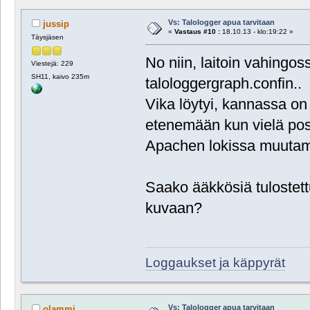
Vs: Talologger apua tarvitaan
jussip
«
Vastaus #10 :
18.10.13 - klo:19:22 »
Täysjäsen
No niin, laitoin vahingos
Viestejä: 229
SH11, kaivo 235m
talologgergraph.confin..
Vika löytyi, kannassa on
etenemään kun vielä post
Apachen lokissa muutama
Saako ääkkösiä tulostett
kuvaan?
Loggaukset ja käppyrät
Vs: Talologger apua tarvitaan
olammi