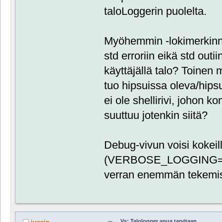
taloLoggerin puolelta.
Myöhemmin -lokimerkinnäs
std erroriin eikä std outi
käyttäjällä talo? Toinen 
tuo hipsuissa oleva/hipsu
ei ole shellirivi, johon
suuttuu jotenkin siitä?
Debug-vivun voisi kokeill
(VERBOSE_LOGGING=true
verran enemmän tekemisis
Vs: Talologger apua tarvitaan