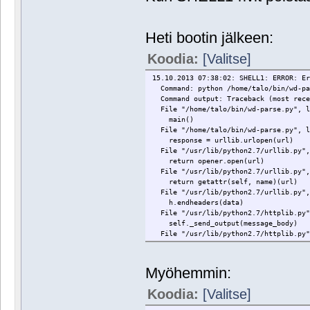
Heti bootin jälkeen:
Koodia:
[Valitse]
15.10.2013 07:38:02: SHELL1: ERROR: E
Command: python /home/talo/bin/wd-par
Command output: Traceback (most rece
File "/home/talo/bin/wd-parse.py", l
main()
File "/home/talo/bin/wd-parse.py", l
response = urllib.urlopen(url)
File "/usr/lib/python2.7/urllib.py",
return opener.open(url)
File "/usr/lib/python2.7/urllib.py",
return getattr(self, name)(url)
File "/usr/lib/python2.7/urllib.py",
h.endheaders(data)
File "/usr/lib/python2.7/httplib.py"
self._send_output(message_body)
File "/usr/lib/python2.7/httplib.py"
self.send(msg)
File "/usr/lib/python2.7/httplib.py"
self.connect()
Myöhemmin:
File "/usr/lib/python2.7/httplib.py"
self.timeout, self.source_address
Koodia:
[Valitse]
File "/usr/lib/python2.7/socket.py",
raise err