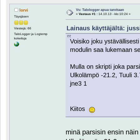
Vs: Talologger apua tarvitaan
lorvi
«
Vastaus #1 :
14.10.13 - klo:10:24 »
Täysjäsen
Lainaus käyttäjältä: juss
Viestejä: 66
TaloLogger ja Logtemp
kokeiluja
Voisiko joku ystävällisest
modulin saa lukemaan seu
Mulla on skripti joka par
Ulkolämpö -21.2, Tuuli 3.
jne3 1
Kiitos
minä parsisin ensin näin