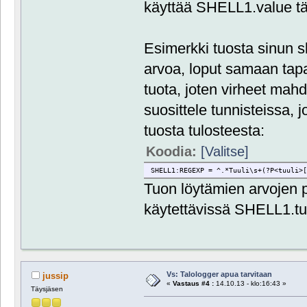
käyttää SHELL1.value t
Esimerkki tuosta sinun s
arvoa, loput samaan tapaa
tuota, joten virheet mahd
suosittele tunnisteissa, 
tuosta tulosteesta:
Koodia:
[Valitse]
SHELL1:REGEXP = ^.*Tuuli\s+(?P<tuuli>
Tuon löytämien arvojen p
käytettävissä SHELL1.tu
Vs: Talologger apua tarvitaan
jussip
«
Vastaus #4 :
14.10.13 - klo:16:43 »
Täysjäsen