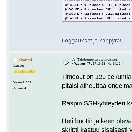
#####################################
@MEASURE = Ulkolampo:SHELL1.ulkolampo
@MEASURE = Ulkokosteus:SHELL1.ulkokos
@MEASURE = Sisalampo:SHELL1.sisalampo
@MEASURE = Sisakosteus:SHELL1.sisakos
Loggaukset ja käppyrät
Vs: Talologger apua tarvitaan
olammi
«
Vastaus #7 :
17.10.13 - klo:14:12 »
Konkari
Timeout on 120 sekuntia
Viestejä: 509
pitäisi aiheuttaa ongelm
Aircooled
Raspin SSH-yhteyden ka
Heti bootin jälkeen olev
skripti kaatuu sisäisesti 