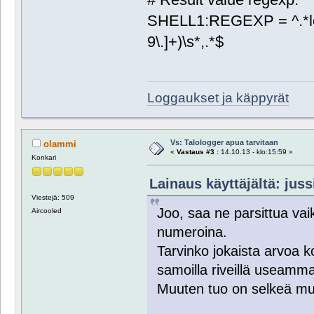
SHELL1:REGEXP = ^.*lo
9\.]+)\s*,.*$
Loggaukset ja käppyrät
Vs: Talologger apua tarvitaan
olammi
«
Vastaus #3 :
14.10.13 - klo:15:59 »
Konkari
Lainaus käyttäjältä: juss
Viestejä: 509
Joo, saa ne parsittua vaik
Aircooled
numeroina.
Tarvinko jokaista arvoa k
samoilla riveillä useamm
Muuten tuo on selkeä mu