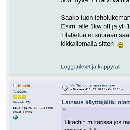
Joo, hyvä. Ei tarvi vaiht
Saako tuon teholukeman 
Esim. alle 1kw off ja yli
Tilatietoa ei suoraan saa 
kikkailemalla sitten
Loggaukset ja käppyrät
Vs: Talologger apua tarvitaan
hitachi
«
Vastaus #18 :
22.10.13 - klo:22:18 »
Täysjäsen
Lainaus käyttäjältä: olam
Viestejä: 174
SH15 + SHAK702 + 2 x 150m
kaivot. Yliteho.
Hitachin mittarissa jos ta