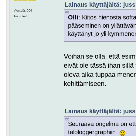
Lainaus käyttäjältä: juss
Viestejä: 509
@SERIES = NORMAL:ulkolampo:Outtemp:bl
Olli
: Kiitos hienosta soft
Aircooled
#####################################
pääseminen on yllättävän
# Image1 configuration
#####################################
käyttänyt jo yli kymmen
*IMAGE*
BACKGROUND = ghp_process.png
TITLE = 235:295:black:GHP process
Voihan se olla, että esim
@LABEL = 0:50:black:TESTI
@POSITION = NORMAL:ulkolampo:50:50:VA
eivät ole tässä ihan sillä
oleva aika tuppaa menem
kehittämiseen.
Lainaus käyttäjältä: juss
Seuraava ongelma on ett
talologgergraphiin