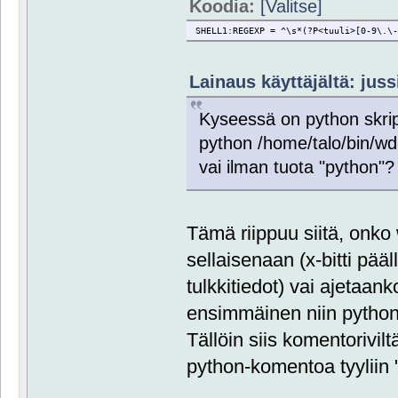
Koodia:
[Valitse]
SHELL1:REGEXP = ^\s*(?P<tuuli>[0-9\.\
Lainaus käyttäjältä: juss
Kyseessä on python skri
python /home/talo/bin/wd
vai ilman tuota "python"?
Tämä riippuu siitä, onko 
sellaisenaan (x-bitti pääll
tulkkitiedot) vai ajetaank
ensimmäinen niin pythonia
Tällöin siis komentorivil
python-komentoa tyyliin 