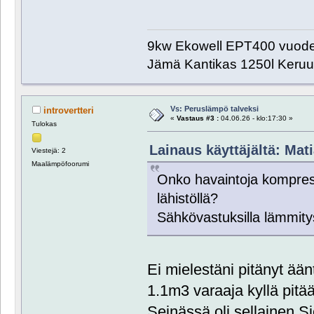
9kw Ekowell EPT400 vuode
Jämä Kantikas 1250l Keru
Vs: Peruslämpö talveksi
introvertteri
«
Vastaus #3 :
04.06.26 - klo:17:30 »
Tulokas
Lainaus käyttäjältä: Mati
Viestejä: 2
Maalämpöfoorumi
Onko havaintoja kompre
lähistöllä?
Sähkövastuksilla lämmity
Ei mielestäni pitänyt ä
1.1m3 varaaja kyllä pitää
Seinässä oli sellainen S