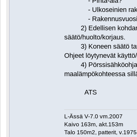
- Pinta-ala?
- Ulkoseinien rak
- Rakennusvuosi
2) Edellisen kohdan 
säätö/huolto/korjaus.
3) Koneen säätö tavoi
Ohjeet löytynevät käyttö
4) Pörssisähköohjauks
maalämpökohteessa sillä
ATS
L-Ässä V-7.0 vm.2007
Kaivo 163m, akt.153m
Talo 150m2, patterit, v.1975