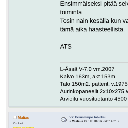
Ensimmäiseksi pitää se
toiminta
Tosin näin kesällä kun va
tämä aika haasteellista.
ATS
L-Ässä V-7.0 vm.2007
Kaivo 163m, akt.153m
Talo 150m2, patterit, v.1975
Aurinkopaneelit 2x10x275 
Arvioitu vuosituotanto 450
Vs: Peruslämpö talveksi
Matias
«
Vastaus #2 :
03.06.26 - klo:14:21 »
Konkari