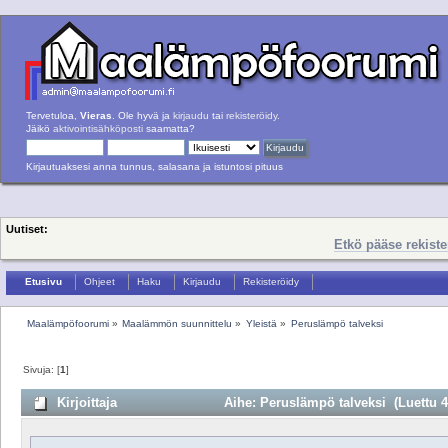
Tervetuloa,
Vieras
. Ole hyvä ja
kirjaudu
tai
rekisteröidy
.
Jäikö
aktivointisähköposti
saamatta?
Kirjautuaksesi anna tunnus, salasana ja istuntosi pituus
Uutiset:
Etkö pääse rekist
Etusivu
Ohjeet
Haku
Kirjaudu
Rekisteröidy
Maalämpöfoorumi
»
Maalämmön suunnittelu
»
Yleistä
»
Peruslämpö talveksi
Sivuja: [
1
]
Kirjoittaja
Aihe: Peruslämpö talveksi (Luettu 4