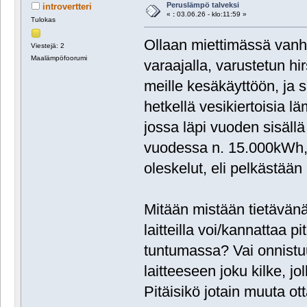
Peruslämpö talveksi
introvertteri
«
:
03.06.26 - klo:11:59 »
Tulokas
Ollaan miettimässä vanh
Viestejä: 2
Maalämpöfoorumi
varaajalla, varustetun h
meille kesäkäyttöön, ja s
hetkellä vesikiertoisia lä
jossa läpi vuoden sisällä
vuodessa n. 15.000kWh, 
oleskelut, eli pelkästää
Mitään mistään tietävänä 
laitteilla voi/kannattaa 
tuntumassa? Vai onnistu
laitteeseen joku kilke, j
Pitäisikö jotain muuta o