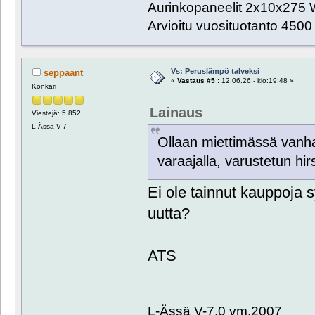
Aurinkopaneelit 2x10x275 
Arvioitu vuosituotanto 450
Vs: Peruslämpö talveksi
seppaant
«
Vastaus #5 :
12.06.26 - klo:19:48 »
Konkari
Lainaus
Viestejä: 5 852
L-Ässä V-7
Ollaan miettimässä vanha
varaajalla, varustetun hi
Ei ole tainnut kauppoja 
uutta?
ATS
L-Ässä V-7.0 vm.2007