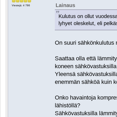
Lainaus
Viestejä: 4 786
Kulutus on ollut vuodess
lyhyet oleskelut, eli pel
On suuri sähkönkulutus
Saattaa olla että lämmit
koneen sähkövastuksilla 
Yleensä sähkövastuksill
enemmän sähköä kuin ko
Onko havaintoja kompre
lähistöllä?
Sähkövastuksilla lämmit