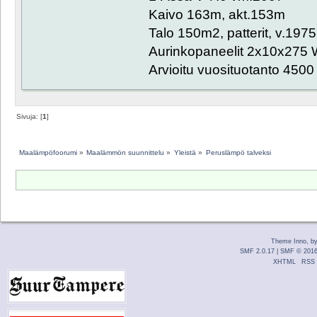
Kaivo 163m, akt.153m
Talo 150m2, patterit, v.1975
Aurinkopaneelit 2x10x275 
Arvioitu vuosituotanto 450
Sivuja: [
1
]
Maalämpöfoorumi
»
Maalämmön suunnittelu
»
Yleistä
»
Peruslämpö talveksi
Theme Inno, b
SMF 2.0.17
|
SMF © 201
XHTML
RSS