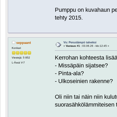
Pumppu on kuvahaun per
tehty 2015.
Vs: Peruslämpö talveksi
seppaant
«
Vastaus #1 :
03.06.26 - klo:12:45 »
Konkari
Kerrohan kohteesta lisä
Viestejä: 5 852
L-Ässä V-7
- Missäpäin sijatsee?
- Pinta-ala?
- Ulkoseinien rakenne?
Oli niin tai näin niin kul
suorasähkölämmiteisen t