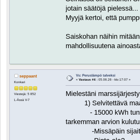
jotain säätöjä pielessä...
Myyjä kertoi, että pumpp
Saiskohan näihin mitään 
mahdollisuutena ainoasta
Vs: Peruslämpö talveksi
seppaant
«
Vastaus #4 :
05.06.26 - klo:17:07 »
Konkari
Mielestäni marssijärjestys
Viestejä: 5 852
L-Ässä V-7
1) Selvitettävä maal
- 15000 kWh tuntuu s
tarkemman arvion kulutu
-Missäpäin sijait