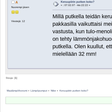
Keruupiirin putken koko?
A
«
:
07.02.07 - klo:22:22 »
Nuorempi jäsen
Millä putkella teidän keru
Viestejä: 12
pakkasilla vaikuttaisi me
vastusta, kun tulo-menol
on tehty lämmönjakohu
putkella. Olen kuullut, e
mielellään 32 mm!
Sivuja: [
1
]
Maalämpöfoorumi
»
Lämpöpumput
»
Nibe
»
Keruupiirin putken koko?