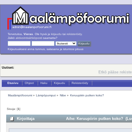
Tervetuloa,
Vieras
. Ole hyvä ja
kirjaudu
tai
rekisteröidy
.
Jäikö
aktivointisähköposti
saamatta?
Kirjautuaksesi anna tunnus, salasana ja istuntosi pituus
Uutiset:
Etkö pääse rekist
Etusivu
Ohjeet
Haku
Kirjaudu
Rekisteröidy
Maalämpöfoorumi
»
Lämpöpumput
»
Nibe
»
Keruupiirin putken koko?
Sivuja: [
1
]
Kirjoittaja
Aihe: Keruupiirin putken koko? (Lue