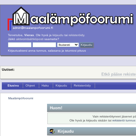
Tervetuloa,
Vieras
. Ole hyvä ja
kirjaudu
tai
rekisteröidy
.
Jäikö
aktivointisähköposti
saamatta?
Kirjautuaksesi anna tunnus, salasana ja istuntosi pituus
Uutiset:
Etkö pääse rekist
Etusivu
Ohjeet
Haku
Kirjaudu
Rekisteröidy
Maalämpöfoorumi
Huom!
Vain rekisteröityneet jäsenet pä
Ole hyvä ja kirjaudu sisään tai
rekisteröi tunnus
Kirjaudu