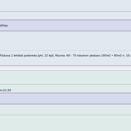
ähtyy.
 1 lehtisiä pattereita (yht. 22 kpl). Rauma -60 - 70 lukuinen yksitaso 160m2 + 80m2 n. 10-1
lo:21:20