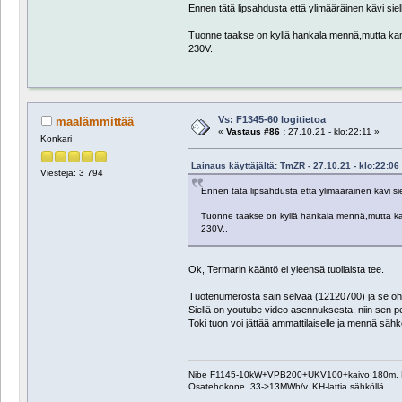
Ennen tätä lipsahdusta että ylimääräinen kävi siellä
Tuonne taakse on kyllä hankala mennä,mutta kansios
230V..
Vs: F1345-60 logitietoa
maalämmittää
«
Vastaus #86 :
27.10.21 - klo:22:11 »
Konkari
Lainaus käyttäjältä: TmZR - 27.10.21 - klo:22:06
Viestejä: 3 794
Ennen tätä lipsahdusta että ylimääräinen kävi siell
Tuonne taakse on kyllä hankala mennä,mutta kansio
230V..
Ok, Termarin kääntö ei yleensä tuollaista tee.
Tuotenumerosta sain selvää (12120700) ja se ohja
Siellä on youtube video asennuksesta, niin sen pe
Toki tuon voi jättää ammattilaiselle ja mennä sähk
Nibe F1145-10kW+VPB200+UKV100+kaivo 180m. Pääosa
Osatehokone. 33->13MWh/v. KH-lattia sähköllä