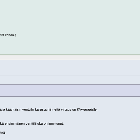
99 kertaa.)
stä ja kääntäisin venttiilin karasta niin, että virtaus on KV-varaajalle.
ikä ensimmäinen venttiili joka on jumittunut.
jänä.