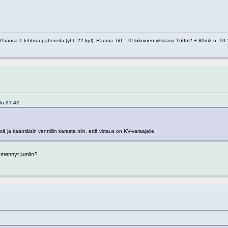
 1 lehtisiä pattereita (yht. 22 kpl). Rauma -60 - 70 lukuinen yksitaso 160m2 + 80m2 n. 10-1
lo:21:42
istä ja kääntäisin venttiilin karasta niin, että virtaus on KV-varaajalle.
n mennyt jumiin?