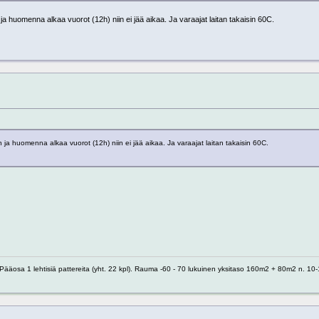
ja huomenna alkaa vuorot (12h) niin ei jää aikaa. Ja varaajat laitan takaisin 60C.
 ja huomenna alkaa vuorot (12h) niin ei jää aikaa. Ja varaajat laitan takaisin 60C.
 1 lehtisiä pattereita (yht. 22 kpl). Rauma -60 - 70 lukuinen yksitaso 160m2 + 80m2 n. 10-1