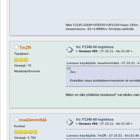
Nibe F1145-10kW+VPB200+UKV100+kaivo 180m. Pääosa
Osatehokone. 33->13MWh/v. KH-lattia sähköllä
Vs: F1345-60 logitietoa
TmZR
«
Vastaus #83 :
27.10.21 - klo:21:46 »
Täysjäsen
Lainaus käyttäjältä: maalämmittää - 27.10.21 - k
Viestejä: 70
Maalämpöfoorumi
Juu.
Kokeilisin ottaa toimilaitteen/moottorin irti venttiil
Miten se olisi yhtäkkiä muuttunut? vai olisiko vai
Vs: F1345-60 logitietoa
maalämmittää
«
Vastaus #84 :
27.10.21 - klo:21:48 »
Konkari
Lainaus käyttäjältä: TmZR - 27.10.21 - klo:21:46
Viestejä: 3 794