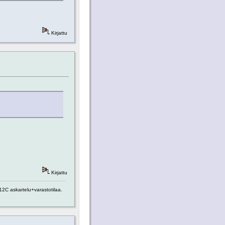
Kirjattu
Kirjattu
2C askartelu+varastotilaa.