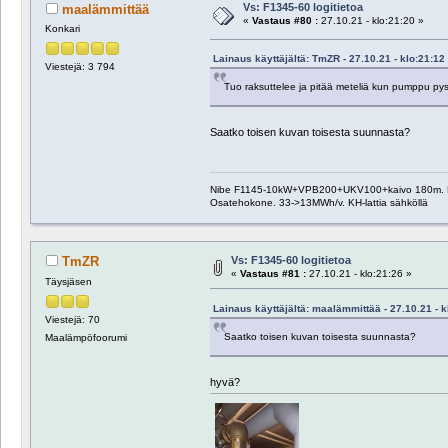
Vs: F1345-60 logitietoa
maalämmittää
«
Vastaus #80 :
27.10.21 - klo:21:20 »
Konkari
Lainaus käyttäjältä: TmZR - 27.10.21 - klo:21:12
Viestejä: 3 794
Tuo raksuttelee ja pitää meteliä kun pumppu pys
Saatko toisen kuvan toisesta suunnasta?
Nibe F1145-10kW+VPB200+UKV100+kaivo 180m. Pääosa
Osatehokone. 33->13MWh/v. KH-lattia sähköllä
Vs: F1345-60 logitietoa
TmZR
«
Vastaus #81 :
27.10.21 - klo:21:26 »
Täysjäsen
Lainaus käyttäjältä: maalämmittää - 27.10.21 - k
Viestejä: 70
Saatko toisen kuvan toisesta suunnasta?
Maalämpöfoorumi
hyvä?