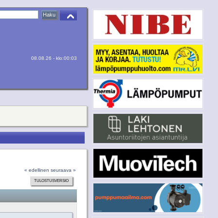
08.08.26 - klo:00:03
« edellinen
seuraava »
TULOSTUSVERSIO