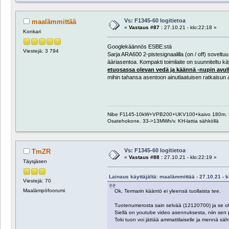
Vs: F1345-60 logitietoa
maalämmittää
«
Vastaus #87 :
27.10.21 - klo:22:18 »
Konkari
Googlekäännös ESBE:stä
Viestejä: 3 794
Sarja ARA600 2-pistesignaalilla (on / off) sovelt
ääriasentoa. Kompakti toimilaite on suunniteltu k
etuosassa olevan vedä ja käännä -nupin avull
mihin tahansa asentoon ainutlaatuisen ratkaisun a
Nibe F1145-10kW+VPB200+UKV100+kaivo 180m. Pääosa
Osatehokone. 33->13MWh/v. KH-lattia sähköllä
Vs: F1345-60 logitietoa
TmZR
«
Vastaus #88 :
27.10.21 - klo:22:19 »
Täysjäsen
Lainaus käyttäjältä: maalämmittää - 27.10.21 - k
Viestejä: 70
Maalämpöfoorumi
Ok, Termarin kääntö ei yleensä tuollaista tee.
Tuotenumerosta sain selvää (12120700) ja se ohj
Siellä on youtube video asennuksesta, niin sen 
Toki tuon voi jättää ammattilaiselle ja mennä säh