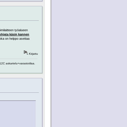
imilaitteen työalueen
ohjata käsin kannen
joka on helppo asettaa
Kirjattu
2C askartelu+varastotilaa.