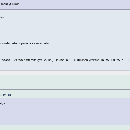
in mennyt jumiin?
itys.
in vetämällä nupista ja kääntämällä.
 1 lehtisiä pattereita (yht. 22 kpl). Rauma -60 - 70 lukuinen yksitaso 160m2 + 80m2 n. 10-1
lo:21:48
itys.