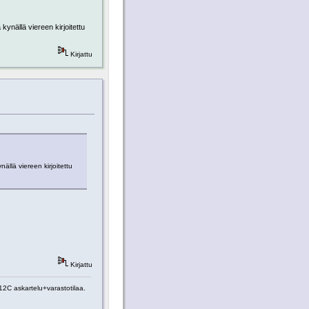
kynällä viereen kirjoitettu
Kirjattu
ällä viereen kirjoitettu
Kirjattu
2C askartelu+varastotilaa.