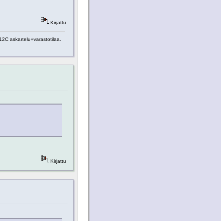
Kirjattu
2C askartelu+varastotilaa.
Kirjattu