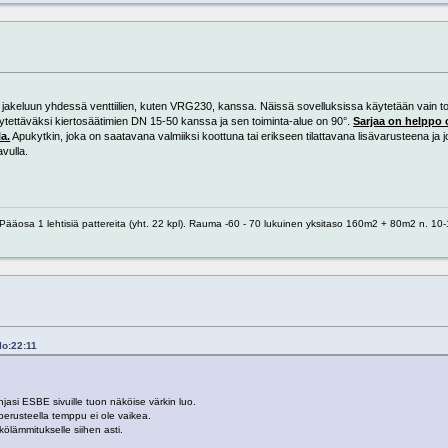
uu jakeluun yhdessä venttiilien, kuten VRG230, kanssa. Näissä sovelluksissa käytetään vain to
äytettäväksi kiertosäätimien DN 15-50 kanssa ja sen toiminta-alue on 90°.
Sarjaa on helppo 
a.
Apukytkin, joka on saatavana valmiiksi koottuna tai erikseen tilattavana lisävarusteena ja 
vulla.
 1 lehtisiä pattereita (yht. 22 kpl). Rauma -60 - 70 lukuinen yksitaso 160m2 + 80m2 n. 10-1
lo:22:11
asi ESBE sivuille tuon näköise värkin luo.
perusteella temppu ei ole vaikea.
kölämmitukselle siihen asti.