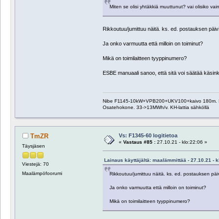
Miten se olisi yhtäkkiä muuttunut? vai olisiko va
Rikkoutuu/jumittuu näitä. ks. ed. postauksen päiv
Ja onko varmuutta että milloin on toiminut?
Mikä on toimilaitteen tyyppinumero?
ESBE manuaali sanoo, että sitä voi säätää käsink
Nibe F1145-10kW+VPB200+UKV100+kaivo 180m. Pääosa
Osatehokone. 33->13MWh/v. KH-lattia sähköllä
Vs: F1345-60 logitietoa
TmZR
«
Vastaus #85 :
27.10.21 - klo:22:06 »
Täysjäsen
Lainaus käyttäjältä: maalämmittää - 27.10.21 - k
Viestejä: 70
Maalämpöfoorumi
Rikkoutuu/jumittuu näitä. ks. ed. postauksen päiv
Ja onko varmuutta että milloin on toiminut?
Mikä on toimilaitteen tyyppinumero?