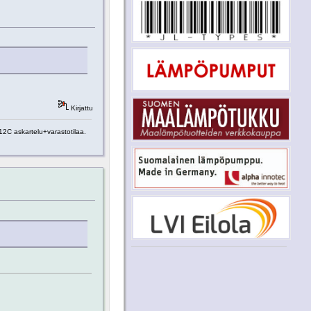
Kirjattu
2C askartelu+varastotilaa.