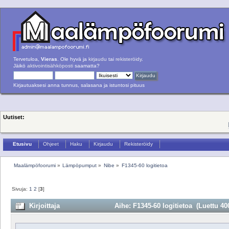
Tervetuloa,
Vieras
. Ole hyvä ja
kirjaudu
tai
rekisteröidy
.
Jäikö
aktivointisähköposti
saamatta?
Kirjautuaksesi anna tunnus, salasana ja istuntosi pituus
Uutiset:
Etusivu
Ohjeet
Haku
Kirjaudu
Rekisteröidy
Maalämpöfoorumi
»
Lämpöpumput
»
Nibe
»
F1345-60 logitietoa
Sivuja:
1
2
[
3
]
Kirjoittaja
Aihe: F1345-60 logitietoa (Luettu 40