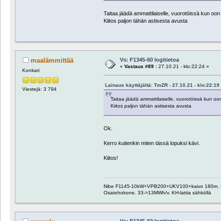
Taitaa jäädä ammattilaiselle, vuorotöissä kun oon 
Kiitos paljon tähän astisesta avusta
Vs: F1345-60 logitietoa
maalämmittää
«
Vastaus #89 :
27.10.21 - klo:22:24 »
Konkari
Lainaus käyttäjältä: TmZR - 27.10.21 - klo:22:19
Viestejä: 3 794
Taitaa jäädä ammattilaiselle, vuorotöissä kun oon
Kiitos paljon tähän astisesta avusta
Ok.
Kerro kuitenkin miten tässä lopuksi kävi.
Kiitos!
Nibe F1145-10kW+VPB200+UKV100+kaivo 180m. Pääosa
Osatehokone. 33->13MWh/v. KH-lattia sähköllä
Vs: F1345-60 logitietoa