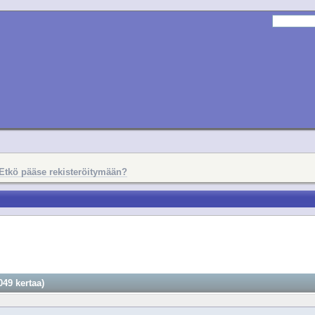
Etkö pääse rekisteröitymään?
049 kertaa)