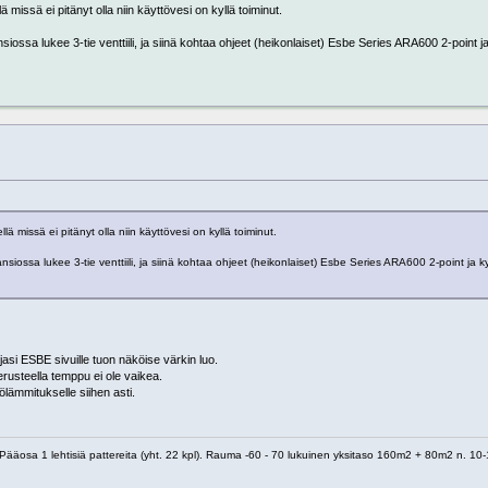
 missä ei pitänyt olla niin käyttövesi on kyllä toiminut.
sa lukee 3-tie venttiili, ja siinä kohtaa ohjeet (heikonlaiset) Esbe Series ARA600 2-point ja 
ä missä ei pitänyt olla niin käyttövesi on kyllä toiminut.
ssa lukee 3-tie venttiili, ja siinä kohtaa ohjeet (heikonlaiset) Esbe Series ARA600 2-point ja kyn
si ESBE sivuille tuon näköise värkin luo.
rusteella temppu ei ole vaikea.
ölämmitukselle siihen asti.
 1 lehtisiä pattereita (yht. 22 kpl). Rauma -60 - 70 lukuinen yksitaso 160m2 + 80m2 n. 10-1