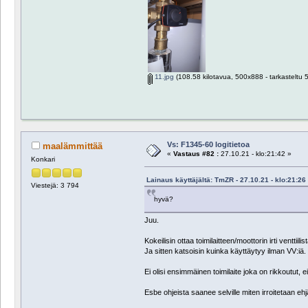
11.jpg
(108.58 kilotavua, 500x888 - tarkasteltu 5
Vs: F1345-60 logitietoa
maalämmittää
«
Vastaus #82 :
27.10.21 - klo:21:42 »
Konkari
Lainaus käyttäjältä: TmZR - 27.10.21 - klo:21:26
Viestejä: 3 794
hyvä?
Juu.
Kokeilisin ottaa toimilaitteen/moottorin irti venttiili
Ja sitten katsoisin kuinka käyttäytyy ilman VV:iä.
Ei olisi ensimmäinen toimilaite joka on rikkoutut, e
Esbe ohjeista saanee selville miten irroitetaan eh