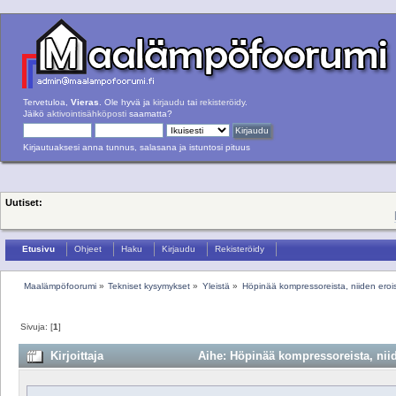
Tervetuloa,
Vieras
. Ole hyvä ja
kirjaudu
tai
rekisteröidy
.
Jäikö
aktivointisähköposti
saamatta?
Kirjautuaksesi anna tunnus, salasana ja istuntosi pituus
Uutiset:
Etusivu
Ohjeet
Haku
Kirjaudu
Rekisteröidy
Maalämpöfoorumi
»
Tekniset kysymykset
»
Yleistä
»
Höpinää kompressoreista, niiden eroi
Sivuja: [
1
]
Kirjoittaja
Aihe: Höpinää kompressoreista, niid