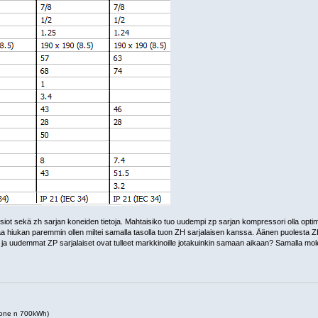
t sekä zh sarjan koneiden tietoja. Mahtaisiko tuo uudempi zp sarjan kompressori olla optimo
aa hiukan paremmin ollen miltei samalla tasolla tuon ZH sarjalaisen kanssa. Äänen puolesta Z
t ja uudemmat ZP sarjalaiset ovat tulleet markkinoille jotakuinkin samaan aikaan? Samalla mo
one n 700kWh)