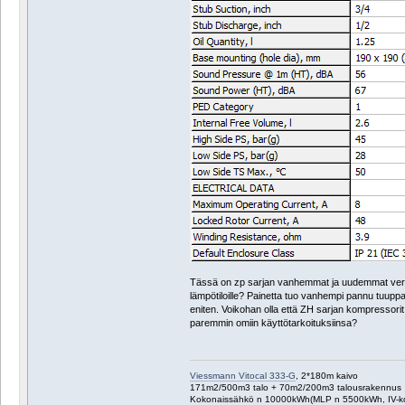
Tässä on zp sarjan vanhemmat ja uudemmat versio
lämpötiloille? Painetta tuo vanhempi pannu tuupp
eniten. Voikohan olla että ZH sarjan kompressori
paremmin omiin käyttötarkoituksiinsa?
Viessmann Vitocal 333-G
, 2*180m kaivo
171m2/500m3 talo + 70m2/200m3 talousrakennus
Kokonaissähkö n 10000kWh(MLP n 5500kWh, IV-k