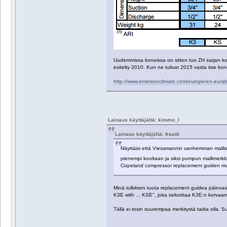
Uudemmissa koneissa on sitten tuo ZH sarjan kom
esitelty 2010. Kun ne tulivat 2015 vasta itse kone
http://www.emersonclimate.com/europe/en-eu/a
Lainaus käyttäjältä: kimmo_l
Lainaus käyttäjältä: fraatti
Näyttäisi että Viessmannin vanhemman mallis
pienempi kooltaan ja siksi pumpun mallimer
Copeland compressor replacement guiden muka
Minä tulkitsen tuota replacement guidea päinva
K3E with ... KSE", joka tarkoittaa K3E:n korvaam
Tällä ei tosin suurempaa merkitystä taida olla