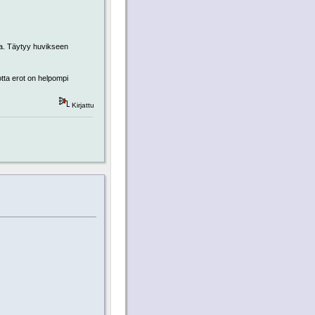
ma. Täytyy huvikseen
otta erot on helpompi
Kirjattu