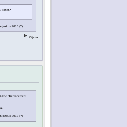
ZH sarjan
la joskus 2013 (?).
Kirjattu
lukee "Replacement ...
sä.
la joskus 2013 (?).