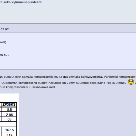
ta sekä kylmäainepuolesta
:09:07
alli)
FMN-522
an pumput ovat samalla kompressorilla mutta uudemmalla kehitysversiolla. Vanhempi kompressor
7kW. Uudemman kompressorin kuoren halkaisija on 28mm suurempi sekä paino 7kg suurempi.
C
un kompressorillesi uusi korvaava malli.