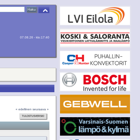
07.08.26 - klo:17:40
« edellinen
seuraava »
TULOSTUSVERSIO