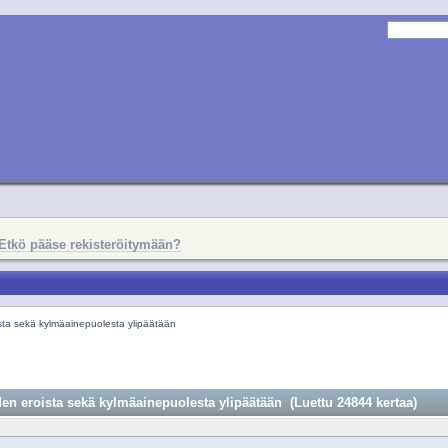
Etkö pääse rekisteröitymään?
sta sekä kylmäainepuolesta ylipäätään
en eroista sekä kylmäainepuolesta ylipäätään (Luettu 24844 kertaa)