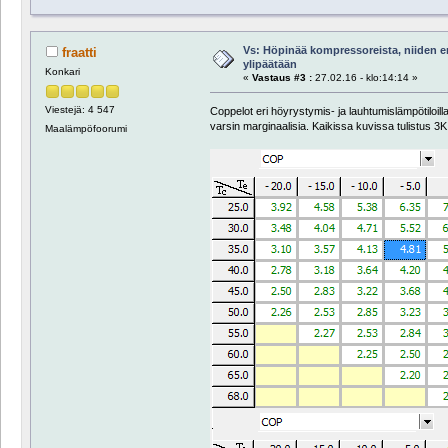
Vs: Höpinää kompressoreista, niiden e
fraatti
ylipäätään
Konkari
«
Vastaus #3 :
27.02.16 - klo:14:14 »
Viestejä: 4 547
Coppelot eri höyrystymis- ja lauhtumislämpötiloill
varsin marginaalisia. Kaikissa kuvissa tulistus 3K 
Maalämpöfoorumi