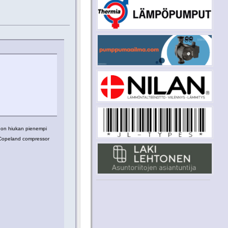
i on hiukan pienempi
opeland compressor