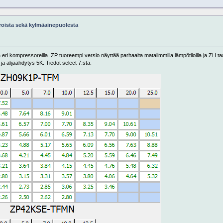
roista sekä kylmäainepuolesta
a eri kompressoreilla. ZP tuoreempi versio näyttää parhaalta matalimmilla lämpötiloilla ja ZH t
ja alijäähdytys 5K. Tiedot select 7:sta.