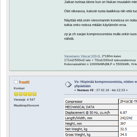
Jatkan turinaa tänne kun on hiukan muutakin miel
Olet oikeassa, katsoin tuota laatikkoa niin että tu
Näyttää että esim viessmannin koneissa on noita
tutkia onko noissa mitään käytännön eroa.
zp ja zh sarjan kompressoreista mulla onkin tuoss
nähdä.
Viessmann Vitocal 333-G
, 2*180m kaivo
171m2/500m3 talo + 70m2/200m3 talousrakennus
Kokonaissähkö n 10000kWh(MLP n 5500kWh, IV-k
Vs: Höpinää kompressoreista, niiden e
fraatti
ylipäätään
Konkari
«
Vastaus #2 :
27.02.16 - klo:12:23 »
Viestejä: 4 547
Maalämpöfoorumi