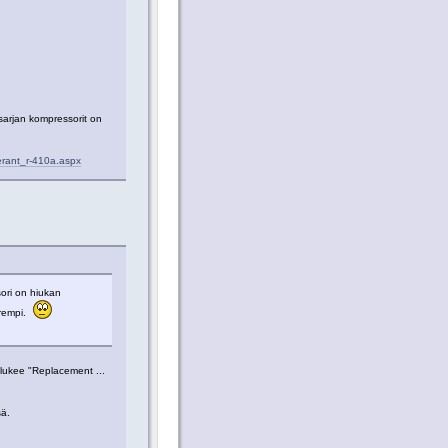
sarjan kompressorit on
erant_r-410a.aspx
ori on hiukan
urempi.
lukee "Replacement ...
sä.