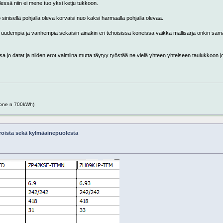
essä niin ei mene tuo yksi ketju tukkoon.
o sinisellä pohjalla oleva korvaisi nuo kaksi harmaalla pohjalla olevaa.
 uudempia ja vanhempia sekaisin ainakin eri tehoisissa koneissa vaikka mallisarja onkin sa
a jo datat ja niiden erot valmiina mutta täytyy työstää ne vielä yhteen yhteiseen taulukkoon j
one n 700kWh)
roista sekä kylmäainepuolesta