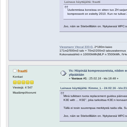
Lainaus käyttäjältä: fraatti
Uudemmissa koneissa on sitten tuo ZH sarjan 
kompressorit on esitelty 2010. Kun ne tulivat 
Joo, näin se Stiebelilläkin on. Nykyisessä WPC:ssä
Viessmann Vitocal 333-G
, 2*180m kaivo
171m2/500m3 talo + 70m2/200m3 talousrakennus
Kokonaissähkö n 10000kWh(MLP n 5500kWh, IV-k
Vs: Höpinää kompressoreista, niiden e
fraatti
ylipäätään
Konkari
«
Vastaus #1 :
25.02.16 - klo:18:48 »
Viestejä: 4 547
Lainaus käyttäjältä: Kimmo_L - 24.02.16 - klo:2
Maalämpöfoorumi
Minä tulkitsen tuota replacement guidea päinva
K3E with ... KSE", joka tarkoittaa K3E:n korvaam
Tällä ei tosin suurempaa merkitystä taida olla
Joo, näin se Stiebelilläkin on. Nykyisessä WPC:ssä