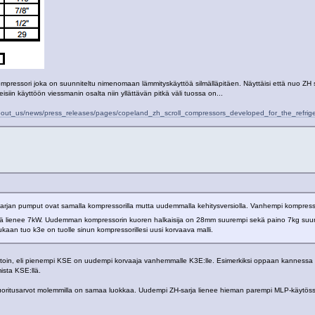
pressori joka on suunniteltu nimenomaan lämmityskäyttöä silmälläpitäen. Näyttäisi että nuo ZH 
isiin käyttöön viessmanin osalta niin yllättävän pitkä väli tuossa on...
bout_us/news/press_releases/pages/copeland_zh_scroll_compressors_developed_for_the_refrig
arjan pumput ovat samalla kompressorilla mutta uudemmalla kehitysversiolla. Vanhempi kompress
kitä lienee 7kW. Uudemman kompressorin kuoren halkaisija on 28mm suurempi sekä paino 7kg su
an tuo k3e on tuolle sinun kompressorillesi uusi korvaava malli.
stoin, eli pienempi KSE on uudempi korvaaja vanhemmalle K3E:lle. Esimerkiksi oppaan kannessa 
ista KSE:llä.
. Suoritusarvot molemmilla on samaa luokkaa. Uudempi ZH-sarja lienee hieman parempi MLP-käytös