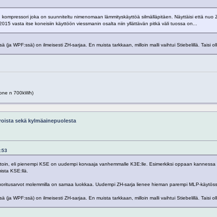
kompressori joka on suunniteltu nimenomaan lämmityskäyttöä silmälläpitäen. Näyttäisi että nuo 
2015 vasta itse koneisiin käyttöön viessmanin osalta niin yllättävän pitkä väli tuossa on...
 (ja WPF:ssä) on ilmeisesti ZH-sarjaa. En muista tarkkaan, milloin malli vaihtui Stiebelillä. Taisi ol
one n 700kWh)
roista sekä kylmäainepuolesta
1:53
stoin, eli pienempi KSE on uudempi korvaaja vanhemmalle K3E:lle. Esimerkiksi oppaan kannessa 
ista KSE:llä.
. Suoritusarvot molemmilla on samaa luokkaa. Uudempi ZH-sarja lienee hieman parempi MLP-käytös
 (ja WPF:ssä) on ilmeisesti ZH-sarjaa. En muista tarkkaan, milloin malli vaihtui Stiebelillä. Taisi ol