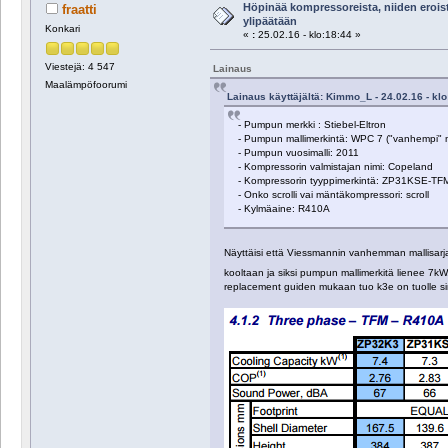
Höpinää kompressoreista, niiden erois
fraatti
ylipäätään
Konkari
«
:
25.02.16 - klo:18:44 »
Viestejä: 4 547
Lainaus
Maalämpöfoorumi
Lainaus käyttäjältä: Kimmo_L - 24.02.16 - klo
- Pumpun merkki : Stiebel-Eltron
- Pumpun mallimerkintä: WPC 7 ("vanhempi" m
- Pumpun vuosimalli: 2011
- Kompressorin valmistajan nimi: Copeland
- Kompressorin tyyppimerkintä: ZP31KSE-T
- Onko scrolli vai mäntäkompressori: scroll
- Kylmäaine: R410A
Näyttäisi että Viessmannin vanhemman mallisarj
kooltaan ja siksi pumpun mallimerkitä lienee 
replacement guiden mukaan tuo k3e on tuolle sin