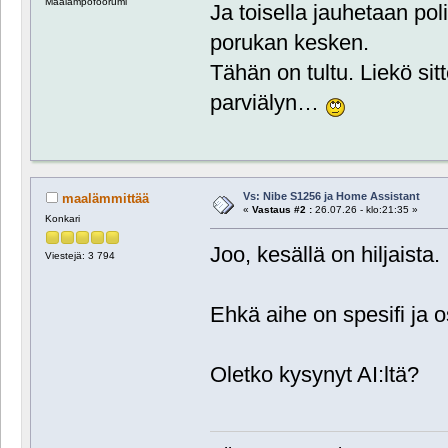
Maalämpöfoorumi
Ja toisella jauhetaan pol
porukan kesken.
Tähän on tultu. Liekö si
parviälyn…
Vs: Nibe S1256 ja Home Assistant
maalämmittää
«
Vastaus #2 :
26.07.26 - klo:21:35 »
Konkari
Joo, kesällä on hiljaista.
Viestejä: 3 794
Ehkä aihe on spesifi ja os
Oletko kysynyt AI:ltä?