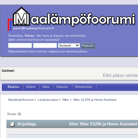
Tervetuloa,
Vieras
. Ole hyvä ja
kirjaudu
tai
rekisteröidy
.
Jäikö
aktivointisähköposti
saamatta?
Kirjautuaksesi anna tunnus, salasana ja istuntosi pituus
Uutiset:
Etkö pääse rekist
Etusivu
Ohjeet
Haku
Kirjaudu
Rekisteröidy
Maalämpöfoorumi
»
Lämpöpumput
»
Nibe
»
Nibe S1256 ja Home Assistant
Sivuja: [
1
]
Kirjoittaja
Aihe: Nibe S1256 ja Home Assistant 