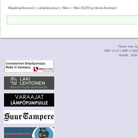
Maalämpöfoorumi
»
Lämpöpumput
»
Nibe
»
Nibe S1256 ja Home Assistant
Theme Inno, b
SMF 2.0.17
|
SMF © 201
XHTML
RSS