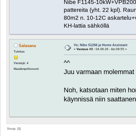
Nibe F1145-10kW+VPB200+
pattereita (yht. 22 kpl). R
80m2 n. 10-12C askartelu+
KH-lattia sähköllä
Vs: Nibe S1256 ja Home Assistant
Salasana
«
Vastaus #3 :
04.08.26 - klo:09:55 »
Tulokas
^^
Viestejä: 4
Maalämpöfoorumi
Juu varmaan molemmat i
Noh, katsotaan miten ho
käynnissä niin saattanen
Sivuja: [
1
]