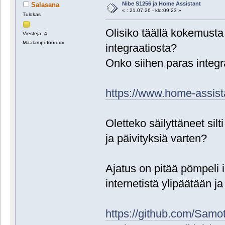
Nibe S1256 ja Home Assistant
Salasana
«
:
21.07.26 - klo:09:23 »
Tulokas
Olisiko täällä kokemust
Viestejä: 4
Maalämpöfoorumi
integraatiosta?
Onko siihen paras integ
https://www.home-assist
Oletteko säilyttäneet si
ja päivityksiä varten?
Ajatus on pitää pömpeli i
internetistä ylipäätään j
https://github.com/Sam