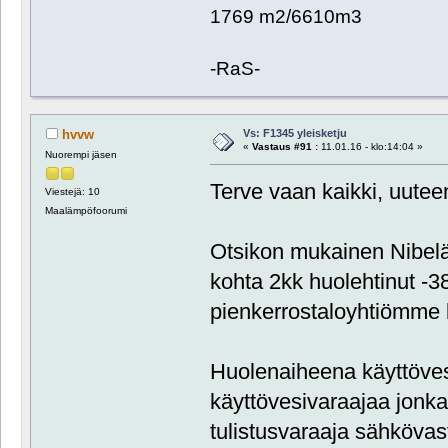
1769 m2/6610m3
-RaS-
Vs: F1345 yleisketju
hvvw
«
Vastaus #91 :
11.01.16 - klo:14:04 »
Nuorempi jäsen
Terve vaan kaikki, uutee
Viestejä: 10
Maalämpöfoorumi
Otsikon mukainen Nibeläi
kohta 2kk huolehtinut -
pienkerrostaloyhtiömme 
Huolenaiheena käyttöves
käyttövesivaraajaa jonka
tulistusvaraaja sähkövast