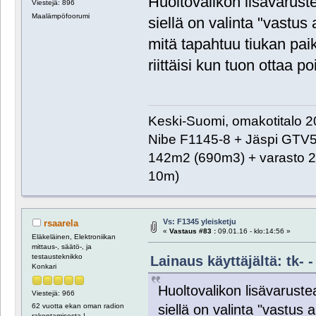
Huoltovalikon lisävarus
Viestejä: 896
Maalämpöfoorumi
siellä on valinta "vastus
mitä tapahtuu tiukan paik
riittäisi kun tuon ottaa p
Keski-Suomi, omakotitalo 20
Nibe F1145-8 + Jäspi GTV
142m2 (690m3) + varasto 2
10m)
Vs: F1345 yleisketju
rsaarela
«
Vastaus #83 :
09.01.16 - klo:14:56 »
Eläkeläinen, Elektroniikan
mittaus-, säätö-, ja
testausteknikko
Lainaus käyttäjältä: tk- -
Konkari
Huoltovalikon lisävarust
Viestejä: 966
siellä on valinta "vastus 
62 vuotta ekan oman radion
rakentamisesta !