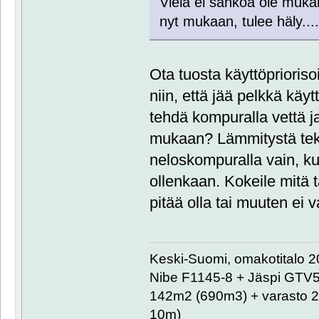
Vielä ei sähköä ole muka
nyt mukaan, tulee häly...
Ota tuosta käyttöprioriso
niin, että jää pelkkä käytt
tehdä kompuralla vettä ja
mukaan? Lämmitystä tekisi
neloskompuralla vain, ku
ollenkaan. Kokeile mitä 
pitää olla tai muuten ei 
Keski-Suomi, omakotitalo 20
Nibe F1145-8 + Jäspi GTV
142m2 (690m3) + varasto 2
10m)