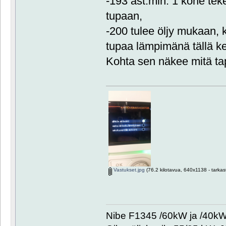
-193 ast.min. 1 kone tek
tupaan,
-200 tulee öljy mukaan, 
tupaa lämpimänä tällä kel
Kohta sen näkee mitä ta
Vastukset.jpg
(76.2 kilotavua, 640x1138 - tarkas
Nibe F1345 /60kW ja /40kW. 