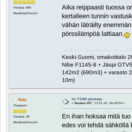
Aika reippaasti tuossa on
Viestejä: 896
Maalämpöfoorumi
kertalleen tunnin vastusk
vähän läträilty enemmän j
pörssilämpöä lattiaan.
Keski-Suomi, omakotitalo 20
Nibe F1145-8 + Jäspi GTV
142m2 (690m3) + varasto 2
10m)
Vs: F1345 yleisketju
Rafu
«
Vastaus #97 :
13.01.16 - klo:09:54 »
Täysjäsen
En ihan hoksaa mitä tuo 
Viestejä: 39
Maalämpöfoorumi
edes voi tehdä sähköllä k