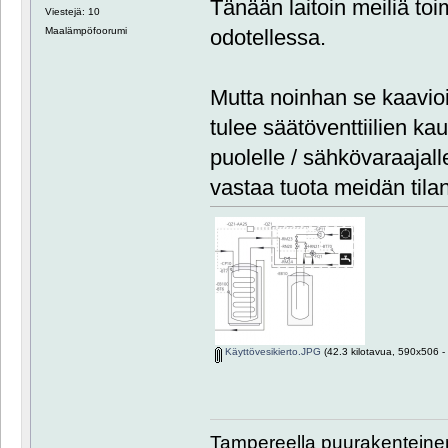
Tänään laitoin meiliä toi
Viestejä: 10
Maalämpöfoorumi
odotellessa.
Mutta noinhan se kaavioi
tulee säätöventtiilien kau
puolelle / sähkövaraajalle
vastaa tuota meidän tilan
Käyttövesikierto.JPG
(42.3 kilotavua, 590x506 - 
Tampereella puurakenteinen