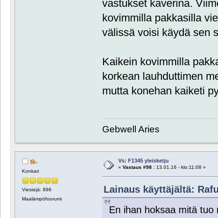
vastukset kaverina. Viim
kovimmilla pakkasilla vi
välissä voisi käydä sen 
Kaikein kovimmilla pakkas
korkean lauhduttimen men
mutta konehan kaiketi p
Gebwell Aries
Vs: F1345 yleisketju
tk-
«
Vastaus #98 :
13.01.16 - klo:11:08 »
Konkari
Lainaus käyttäjältä: Rafu
Viestejä: 896
Maalämpöfoorumi
En ihan hoksaa mitä tuo 