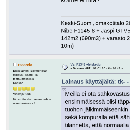
kolme ei riitä?
Keski-Suomi, omakotitalo 20
Nibe F1145-8 + Jäspi GTV
142m2 (690m3) + varasto 2
10m)
Vs: F1345 yleisketju
rsaarela
«
Vastaus #87 :
09.01.16 - klo:16:41 »
Eläkeläinen, Elektroniikan
mittaus-, säätö-, ja
testausteknikko
Lainaus käyttäjältä: tk- -
Konkari
Meillä ei ota sähkövastu
Viestejä: 966
62 vuotta ekan oman radion
ensimmäisessä olisi täppä
rakentamisesta !
tuohon jälkimmäiseenkin l
sekä kompuralla että sähk
tilannetta, että normaalia