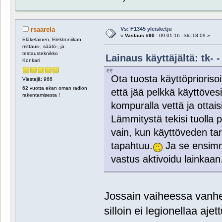
Vs: F1345 yleisketju
rsaarela
«
Vastaus #90 :
09.01.16 - klo:18:09 »
Eläkeläinen, Elektroniikan
mittaus-, säätö-, ja
testausteknikko
Lainaus käyttäjältä: tk- -
Konkari
Ota tuosta käyttöpriorisoi
Viestejä: 966
62 vuotta ekan oman radion
että jää pelkkä käyttövesi.
rakentamisesta !
kompuralla vettä ja otta
Lämmitystä tekisi tuolla p
vain, kun käyttöveden tar
tapahtuu.
Ja se ensimmä
vastus aktivoidu lainkaan
Jossain vaiheessa vanhem
silloin ei legionellaa ajet