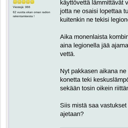
käyttövettä lämmittävät v
Viestejä: 966
jotta ne osaisi lopettaa 
62 vuotta ekan oman radion
rakentamisesta !
kuitenkin ne tekisi legion
Aika monenlaista kombina
aina legionella jää ajama
vettä.
Nyt pakkasen aikana ne o
konetta teki keskuslämpöä 
sekään tosin oikein riittä
Siis mistä saa vastukset p
ajetaan?