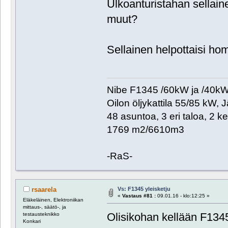
Ulkoanturistahan sellain
muut?
Sellainen helpottaisi h
Nibe F1345 /60kW ja /40kW. 
Oilon öljykattila 55/85 kW, 
48 asuntoa, 3 eri taloa, 2 k
1769 m2/6610m3
-RaS-
Vs: F1345 yleisketju
rsaarela
«
Vastaus #81 :
09.01.16 - klo:12:25 »
Eläkeläinen, Elektroniikan
mittaus-, säätö-, ja
Olisikohan kellään F1345
testausteknikko
Konkari