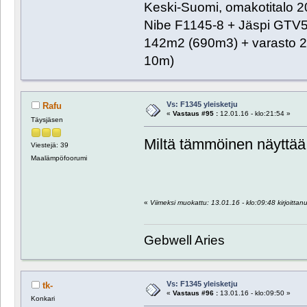
Keski-Suomi, omakotitalo 20
Nibe F1145-8 + Jäspi GTV
142m2 (690m3) + varasto 2
10m)
Vs: F1345 yleisketju
Rafu
«
Vastaus #95 :
12.01.16 - klo:21:54 »
Täysjäsen
Miltä tämmöinen näyttää
Viestejä: 39
Maalämpöfoorumi
«
Viimeksi muokattu: 13.01.16 - klo:09:48 kirjoittan
Gebwell Aries
Vs: F1345 yleisketju
tk-
«
Vastaus #96 :
13.01.16 - klo:09:50 »
Konkari