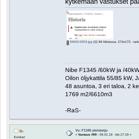
kytkemään vastukset pääl
SNAG-0004.jpg
(11.94 kilotavua, 274x172 - tark
Nibe F1345 /60kW ja /40kW. 
Oilon öljykattila 55/85 kW, 
48 asuntoa, 3 eri taloa, 2 k
1769 m2/6610m3
-RaS-
Vs: F1345 yleisketju
tk-
«
Vastaus #89 :
09.01.16 - klo:17:19 »
Konkari