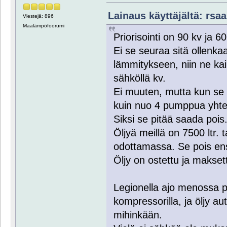
Lainaus käyttäjältä: rsaa
Viestejä: 896
Maalämpöfoorumi
Priorisointi on 90 kv ja 6
Ei se seuraa sitä ollenka
lämmitykseen, niin ne kai
sähköllä kv.
Ei muuten, mutta kun se 
kuin nuo 4 pumppua yhte
Siksi se pitää saada pois
Öljyä meillä on 7500 ltr.
odottamassa. Se pois ensi
Öljy on ostettu ja maksett
Legionella ajo menossa p
kompressorilla, ja öljy aut
mihinkään.