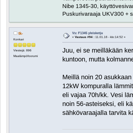
Nibe 1345-30, käyttövesiva
Puskurivaraaja UKV300 + s
Vs: F1345 yleisketju
tk-
«
Vastaus #94 :
11.01.16 - klo:14:52 »
Konkari
Juu, ei se meilläkään kerr
Viestejä: 896
Maalämpöfoorumi
kuntoon, mutta kolmannel
Meillä noin 20 asukkaan 
12kW kompuralla lämmite
eli vajaa 70h/kk. Vesi 
noin 56-asteiseksi, eli kä
sähkövaraajalla tarvita k