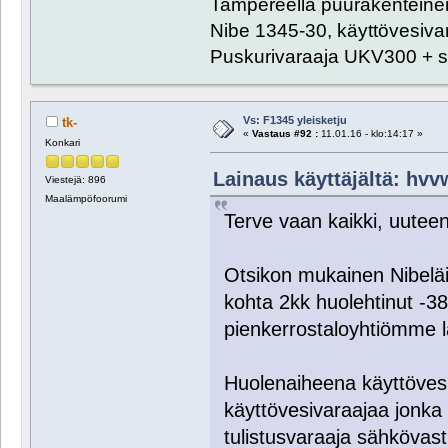
Tampereella puurakenteinen
Nibe 1345-30, käyttövesiva
Puskurivaraaja UKV300 + s
Vs: F1345 yleisketju
tk-
«
Vastaus #92 :
11.01.16 - klo:14:17 »
Konkari
Lainaus käyttäjältä: hvvw
Viestejä: 896
Maalämpöfoorumi
Terve vaan kaikki, uuteen
Otsikon mukainen Nibeläi
kohta 2kk huolehtinut -3
pienkerrostaloyhtiömme 
Huolenaiheena käyttöves
käyttövesivaraajaa jonka
tulistusvaraaja sähkövast