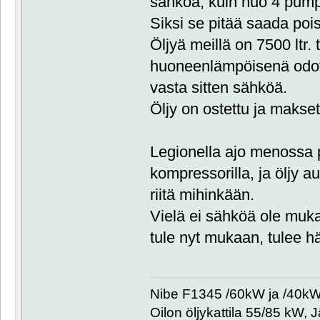
sähköä, kuin nuo 4 pump
Siksi se pitää saada pois
Öljyä meillä on 7500 ltr. 
huoneenlämpöisenä odott
vasta sitten sähköä.
Öljy on ostettu ja maksett
Legionella ajo menossa 
kompressorilla, ja öljy a
riitä mihinkään.
Vielä ei sähköä ole muk
tule nyt mukaan, tulee häl
Nibe F1345 /60kW ja /40kW. 
Oilon öljykattila 55/85 kW, 