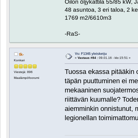
Oilon öljykattila 55/85 kW, 
48 asuntoa, 3 eri taloa, 2 k
1769 m2/6610m3
-RaS-
Vs: F1345 yleisketju
tk-
«
Vastaus #84 :
09.01.16 - klo:15:51 »
Konkari
Tuossa ekassa pitääkin 
Viestejä: 896
Maalämpöfoorumi
täpän puuttuminen ei mei
mekaaninen suojatermost
riittävän kuumalle? Tode
aiemminkin onnistunut, m
legionellan toimimattomu