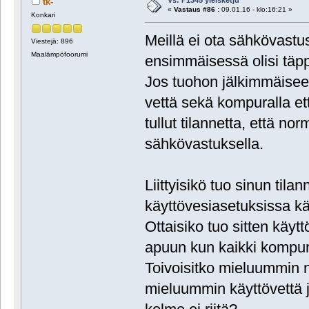
tk-
«
Vastaus #86 :
09.01.16 - klo:16:21 »
Konkari
Meillä ei ota sähkövastu
Viestejä: 896
Maalämpöfoorumi
ensimmäisessä olisi täpp
Jos tuohon jälkimmäiseen
vettä sekä kompuralla et
tullut tilannetta, että no
sähkövastuksella.
Liittyisikö tuo sinun til
käyttövesiasetuksissa käy
Ottaisiko tuo sitten käy
apuun kun kaikki kompur
Toivoisitko mieluummin n
mieluummin käyttövettä j