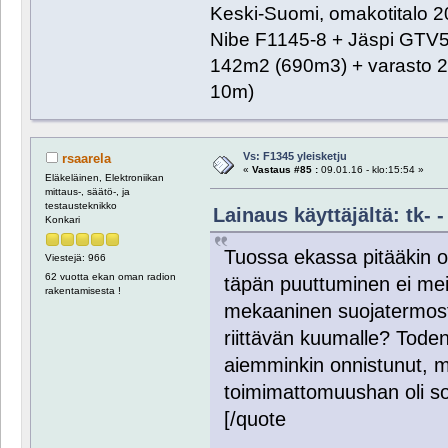
Keski-Suomi, omakotitalo 20
Nibe F1145-8 + Jäspi GTV
142m2 (690m3) + varasto 2
10m)
Vs: F1345 yleisketju
rsaarela
«
Vastaus #85 :
09.01.16 - klo:15:54 »
Eläkeläinen, Elektroniikan
mittaus-, säätö-, ja
testausteknikko
Lainaus käyttäjältä: tk- -
Konkari
Tuossa ekassa pitääkin o
Viestejä: 966
62 vuotta ekan oman radion
täpän puuttuminen ei meil
rakentamisesta !
mekaaninen suojatermosta
riittävän kuumalle? Toden
aiemminkin onnistunut, mu
toimimattomuushan oli so
[/quote