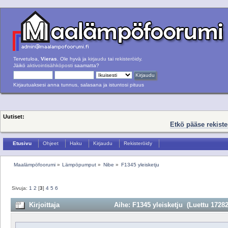
Tervetuloa,
Vieras
. Ole hyvä ja
kirjaudu
tai
rekisteröidy
.
Jäikö
aktivointisähköposti
saamatta?
Kirjautuaksesi anna tunnus, salasana ja istuntosi pituus
Uutiset:
Etkö pääse rekist
Etusivu
Ohjeet
Haku
Kirjaudu
Rekisteröidy
Maalämpöfoorumi
»
Lämpöpumput
»
Nibe
»
F1345 yleisketju
Sivuja:
1
2
[
3
]
4
5
6
Kirjoittaja
Aihe: F1345 yleisketju (Luettu 17282