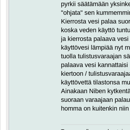
pyrkii säätämään yksinker
"ohjata" sen kummemmi
Kierrosta vesi palaa su
koska veden käyttö tunt
ja kierrosta palaava vesi
käyttövesi lämpiää nyt 
tuolla tulistusvaraajan s
palaava vesi kannattais
kiertoon / tulistusvaraa
käyttövettä tilastonsa m
Ainakaan Niben kytkentäe
suoraan varaajaan palaut
homma on kuitenkin niin 