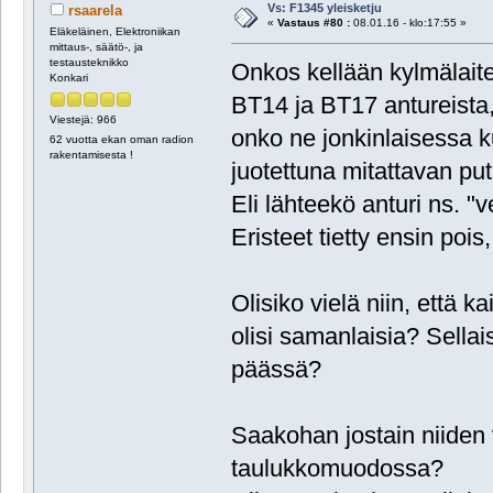
Vs: F1345 yleisketju
rsaarela
«
Vastaus #80 :
08.01.16 - klo:17:55 »
Eläkeläinen, Elektroniikan
mittaus-, säätö-, ja
testausteknikko
Onkos kellään kylmälaite
Konkari
BT14 ja BT17 antureista
Viestejä: 966
onko ne jonkinlaisessa k
62 vuotta ekan oman radion
rakentamisesta !
juotettuna mitattavan pu
Eli lähteekö anturi ns. "
Eristeet tietty ensin pois,
Olisiko vielä niin, että k
olisi samanlaisia? Sella
päässä?
Saakohan jostain niiden v
taulukkomuodossa?