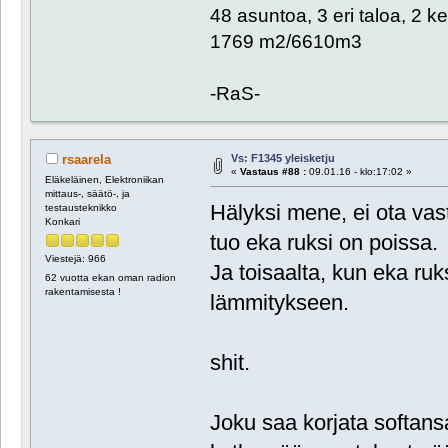
48 asuntoa, 3 eri taloa, 2 k
1769 m2/6610m3
-RaS-
Vs: F1345 yleisketju
rsaarela
«
Vastaus #88 :
09.01.16 - klo:17:02 »
Eläkeläinen, Elektroniikan
mittaus-, säätö-, ja
Hälyksi mene, ei ota vas
testausteknikko
Konkari
tuo eka ruksi on poissa.
Viestejä: 966
Ja toisaalta, kun eka ruk
62 vuotta ekan oman radion
rakentamisesta !
lämmitykseen.
shit.
Joku saa korjata softansa