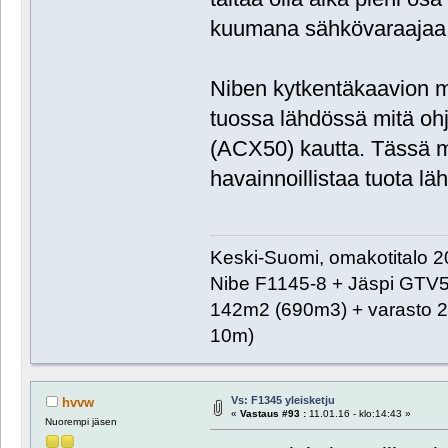
kuumana sähkövaraajaa 
Niben kytkentäkaavion mu
tuossa lähdössä mitä o
(ACX50) kautta. Tässä
havainnoillistaa tuota l
Keski-Suomi, omakotitalo 20
Nibe F1145-8 + Jäspi GTV
142m2 (690m3) + varasto 2
10m)
Vs: F1345 yleisketju
hvvw
«
Vastaus #93 :
11.01.16 - klo:14:43 »
Nuorempi jäsen