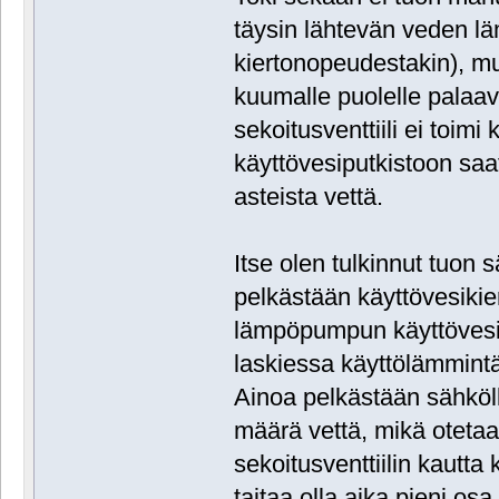
täysin lähtevän veden lä
kiertonopeudestakin), mu
kuumalle puolelle palaav
sekoitusventtiili ei toimi
käyttövesiputkistoon saa
asteista vettä.
Itse olen tulkinnut tuon
pelkästään käyttövesikier
lämpöpumpun käyttövesi
laskiessa käyttölämmint
Ainoa pelkästään sähköll
määrä vettä, mikä otetaa
sekoitusventtiilin kautta
taitaa olla aika pieni os