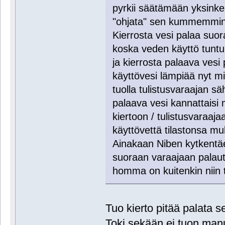
pyrkii säätämään yksinkert
"ohjata" sen kummemmin
Kierrosta vesi palaa suo
koska veden käyttö tunt
ja kierrosta palaava vesi 
käyttövesi lämpiää nyt m
tuolla tulistusvaraajan sä
palaava vesi kannattaisi
kiertoon / tulistusvaraa
käyttövettä tilastonsa m
Ainakaan Niben kytkentäes
suoraan varaajaan palaut
homma on kuitenkin niin t
Tuo kierto pitää palata se
Toki sekään ei tuon man