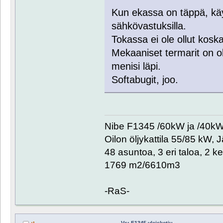
Kun ekassa on täppä, kä
sähkövastuksilla.
Tokassa ei ole ollut kosk
Mekaaniset termarit on olt
menisi läpi.
Softabugit, joo.
Nibe F1345 /60kW ja /40kW. 
Oilon öljykattila 55/85 kW, 
48 asuntoa, 3 eri taloa, 2 k
1769 m2/6610m3
-RaS-
Vs: F1345 yleisketju