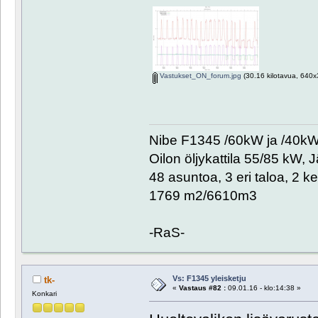
Vastukset_ON_forum.jpg
(30.16 kilotavua, 640x3
Nibe F1345 /60kW ja /40kW. 
Oilon öljykattila 55/85 kW, 
48 asuntoa, 3 eri taloa, 2 k
1769 m2/6610m3
-RaS-
Vs: F1345 yleisketju
tk-
«
Vastaus #82 :
09.01.16 - klo:14:38 »
Konkari