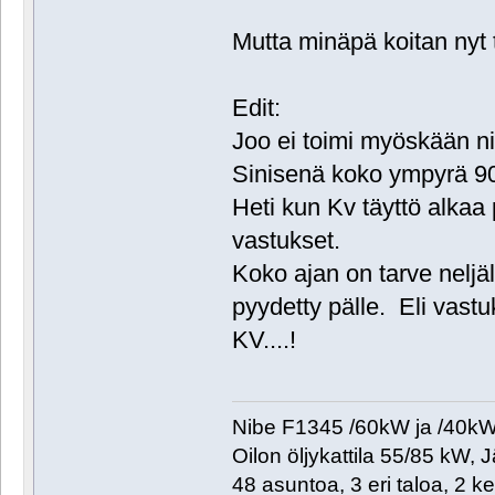
Mutta minäpä koitan nyt 
Edit:
Joo ei toimi myöskään ni
Sinisenä koko ympyrä 90
Heti kun Kv täyttö alkaa
vastukset.
Koko ajan on tarve neljä
pyydetty pälle. Eli vastu
KV....!
Nibe F1345 /60kW ja /40kW. 
Oilon öljykattila 55/85 kW, 
48 asuntoa, 3 eri taloa, 2 k