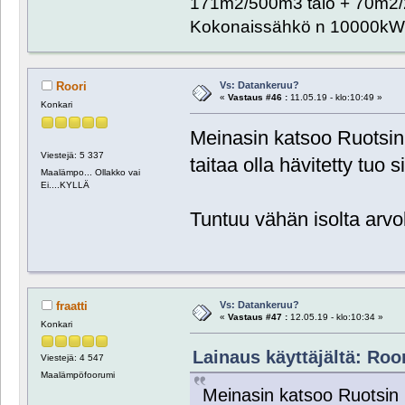
171m2/500m3 talo + 70m2/
Kokonaissähkö n 10000kW
Vs: Datankeruu?
Roori
«
Vastaus #46 :
11.05.19 - klo:10:49 »
Konkari
Meinasin katsoo Ruotsin
Viestejä: 5 337
taitaa olla hävitetty tuo s
Maalämpo... Ollakko vai
Ei....KYLLÄ
Tuntuu vähän isolta arvo
Vs: Datankeruu?
fraatti
«
Vastaus #47 :
12.05.19 - klo:10:34 »
Konkari
Lainaus käyttäjältä: Roor
Viestejä: 4 547
Maalämpöfoorumi
Meinasin katsoo Ruotsin 