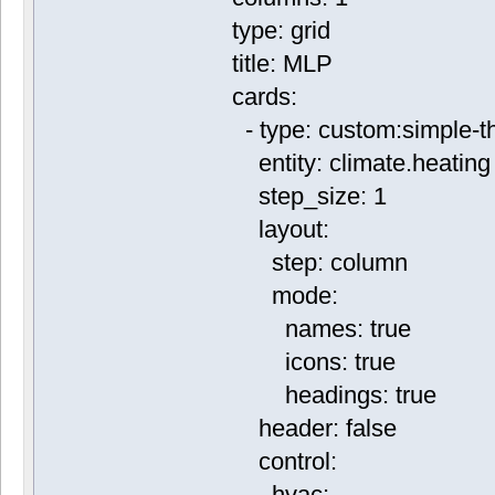
type: grid
title: MLP
cards:
- type: custom:simple-t
entity: climate.heating
step_size: 1
layout:
step: column
mode:
names: true
icons: true
headings: true
header: false
control:
hvac: