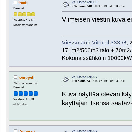
Vs: Datankeruu?
fraatti
«
Vastaus #40 :
10.05.19 - klo:13:28 »
Konkari
Viimeisen viestin kuva ei
Viestejä: 4 547
Maalämpöfoorumi
Viessmann Vitocal 333-G
, 
171m2/500m3 talo + 70m2/
Kokonaissähkö n 10000kW
Vs: Datankeruu?
tomppeli
«
Vastaus #41 :
10.05.19 - klo:13:33 »
Yleismoderaattori
Konkari
Kuva näyttää olevan käy
Viestejä: 8 878
käyttäjän itsensä saatav
yli-ikämies
Vs: Datankeruu?
Pommari