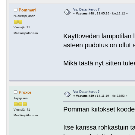
Vs: Datankeruu?
Pommari
«
Vastaus #48 :
13.05.19 - klo:12:12 »
Nuorempi jäsen
Viestejä: 21
Maalämpöfoorumi
Käyttöveden lämpötilan la
asteen pudotus on ollut aj
Mikä tästä nyt sitten tu
Vs: Datankeruu?
Proxor
«
Vastaus #49 :
14.11.19 - klo:22:53 »
Täysjäsen
Pommari kiitokset koodei
Viestejä: 41
Maalämpöfoorumi
Itse kanssa rohkastuin t