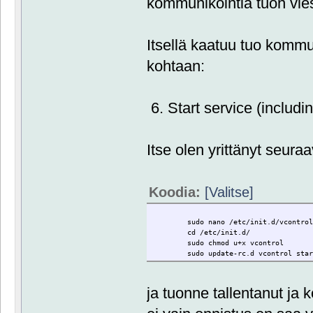
kommunikointia tuon vi
Itsellä kaatuu tuo komm
kohtaan:
6. Start service (includi
Itse olen yrittänyt seuraa
Koodia:
[Valitse]
sudo nano /etc/init.d/vcontrol.
cd /etc/init.d/
sudo chmod u+x vcontrol
sudo update-rc.d vcontrol sta
ja tuonne tallentanut ja 