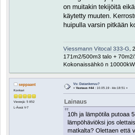
on muitakin tekijöitä eik
käytetty muuten. Kerrostu
huipulla varsin pitkään k
Viessmann Vitocal 333-G
, 
171m2/500m3 talo + 70m2/
Kokonaissähkö n 10000kW
Vs: Datankeruu?
seppaant
«
Vastaus #44 :
10.05.19 - klo:18:51 »
Konkari
Lainaus
Viestejä: 5 852
L-Ässä V-7
10h ja lämpötila putoaa 5 
lämpöhäviöksi jos olettais
matkalta? Olettaen että 