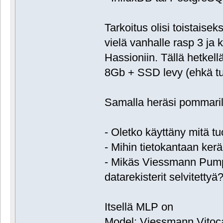
Tarkoitus olisi toistaise
vielä vanhalle rasp 3 ja k
Hassioniin. Tällä hetkel
8Gb + SSD levy (ehkä t
Samalla heräsi pommaril
- Oletko käyttäny mitä 
- Mihin tietokantaan ker
- Mikäs Viessmann Pumpp
datarekisterit selvitettyä
Itsellä MLP on
Model: Viessmann Vitoc