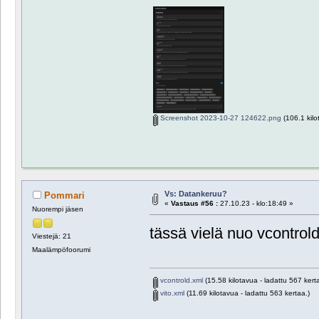
Screenshot 2023-10-27 124622.png
(106.1 kilo
Vs: Datankeruu?
Pommari
«
Vastaus #56 :
27.10.23 - klo:18:49 »
Nuorempi jäsen
tässä vielä nuo vcontrold 
Viestejä: 21
Maalämpöfoorumi
vcontrold.xml
(15.58 kilotavua - ladattu 567 kert
vito.xml
(11.69 kilotavua - ladattu 563 kertaa.)