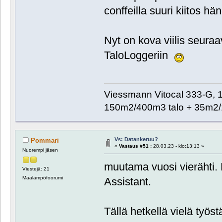
conffeilla suuri kiitos hän
Nyt on kova viilis seuraa
TaloLoggeriin
Viessmann Vitocal 333-G, 
150m2/400m3 talo + 35m2/
Vs: Datankeruu?
Pommari
«
Vastaus #51 :
28.03.23 - klo:13:13 »
Nuorempi jäsen
muutama vuosi vierähti. D
Viestejä: 21
Maalämpöfoorumi
Assistant.
Tällä hetkellä vielä ty