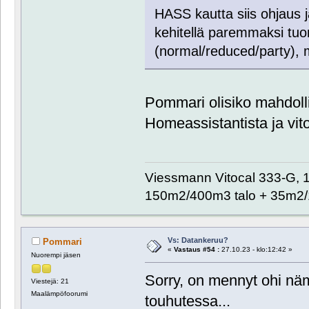
HASS kautta siis ohjaus ja
kehitellä paremmaksi tuo
(normal/reduced/party), mu
Pommari olisiko mahdoll
Homeassistantista ja vit
Viessmann Vitocal 333-G, 
150m2/400m3 talo + 35m2/
Vs: Datankeruu?
Pommari
«
Vastaus #54 :
27.10.23 - klo:12:42 »
Nuorempi jäsen
Sorry, on mennyt ohi nä
Viestejä: 21
Maalämpöfoorumi
touhutessa...