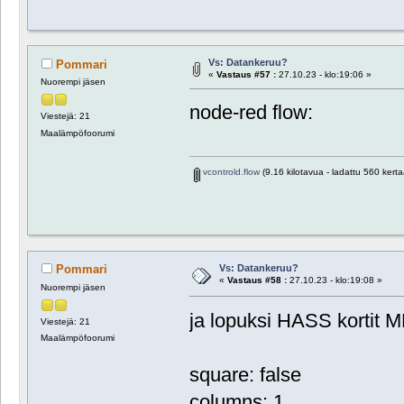
Vs: Datankeruu?
Pommari
«
Vastaus #57 :
27.10.23 - klo:19:06 »
Nuorempi jäsen
node-red flow:
Viestejä: 21
Maalämpöfoorumi
vcontrold.flow
(9.16 kilotavua - ladattu 560 kerta
Vs: Datankeruu?
Pommari
«
Vastaus #58 :
27.10.23 - klo:19:08 »
Nuorempi jäsen
ja lopuksi HASS kortit 
Viestejä: 21
Maalämpöfoorumi
square: false
columns: 1