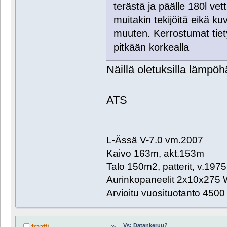
terästä ja päälle 180l vet
muitakin tekijöitä eikä ku
muuten. Kerrostumat tiety
pitkään korkealla
Näillä oletuksilla lämpöh
ATS
L-Ässä V-7.0 vm.2007
Kaivo 163m, akt.153m
Talo 150m2, patterit, v.1975
Aurinkopaneelit 2x10x275 
Arvioitu vuosituotanto 450
Vs: Datankeruu?
fraatti