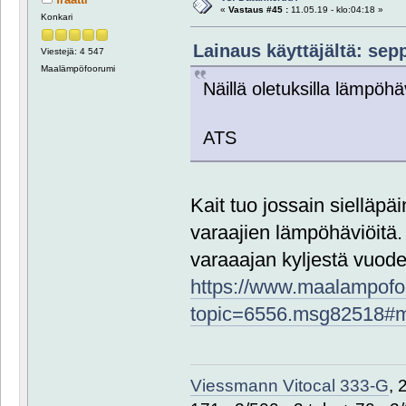
«
Vastaus #45 :
11.05.19 - klo:04:18 »
Konkari
Lainaus käyttäjältä: sepp
Viestejä: 4 547
Maalämpöfoorumi
Näillä oletuksilla lämpöh
ATS
Kait tuo jossain sielläpä
varaajien lämpöhäviöitä
varaaajan kyljestä vuo
https://www.maalampofoo
topic=6556.msg82518#
Viessmann Vitocal 333-G
, 