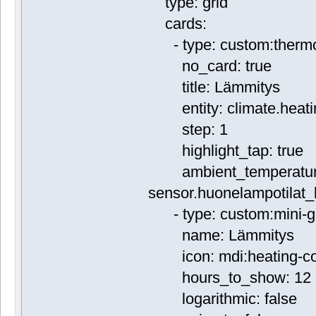
type: grid
cards:
- type: custom:thermo
no_card: true
title: Lämmitys
entity: climate.heati
step: 1
highlight_tap: true
ambient_temperatur
sensor.huonelampotilat_
- type: custom:mini-g
name: Lämmitys
icon: mdi:heating-co
hours_to_show: 12
logarithmic: false