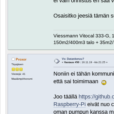
ei vain onnistus en saa 
Osaisitko jeesiä tämän 
Viessmann Vitocal 333-G, 
150m2/400m3 talo + 35m2/
Vs: Datankeruu?
Proxor
«
Vastaus #50 :
16.11.19 - klo:21:25 »
Täysjäsen
Noniin ei tähän kommuni
Viestejä: 41
Maalämpöfoorumi
että sai toimimaan
Joo täällä
https://github
Raspberry-Pi
eivät nuo c
oman pumpun kanssa mut