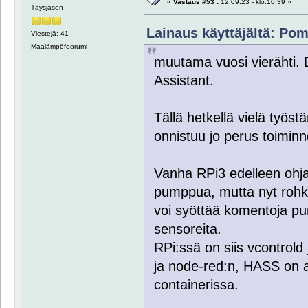
«
Vastaus #53 :
12.09.23 - klo:10:39 »
Täysjäsen
Lainaus käyttäjältä: Pom
Viestejä: 41
Maalämpöfoorumi
muutama vuosi vierähti. Do
Assistant.
Tällä hetkellä vielä työ
onnistuu jo perus toiminno
Vanha RPi3 edelleen ohjaa
pumppua, mutta nyt rohkais
voi syöttää komentoja pum
sensoreita.
RPi:ssä on siis vcontrold
ja node-red:n, HASS on
containerissa.