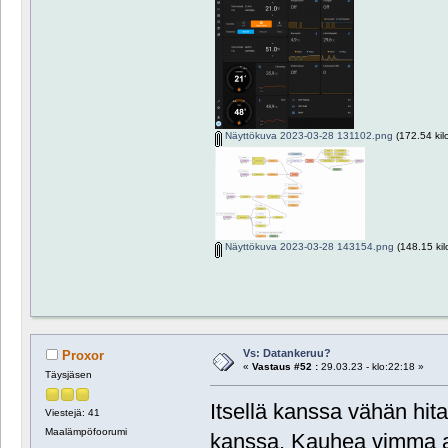
Näyttökuva 2023-03-28 131102.png
(172.54 kil
Näyttökuva 2023-03-28 143154.png
(148.15 kil
Vs: Datankeruu?
Proxor
«
Vastaus #52 :
29.03.23 - klo:22:18 »
Täysjäsen
Itsellä kanssa vähän hi
Viestejä: 41
Maalämpöfoorumi
kanssa. Kauhea vimma al