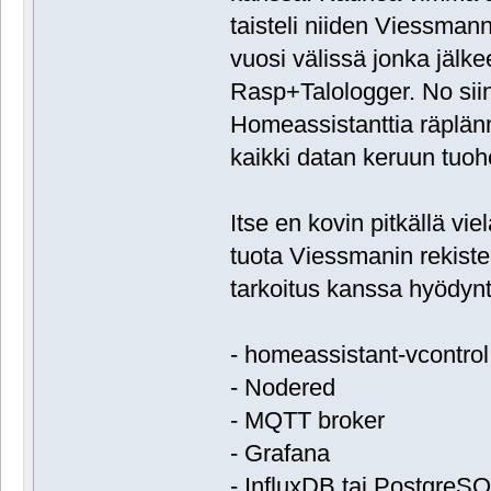
taisteli niiden Viessmann
vuosi välissä jonka jälk
Rasp+Talologger. No sii
Homeassistanttia räplännyt
kaikki datan keruun tuoh
Itse en kovin pitkällä vi
tuota Viessmanin rekister
tarkoitus kanssa hyödyn
- homeassistant-vcontrol
- Nodered
- MQTT broker
- Grafana
- InfluxDB tai PostgreS