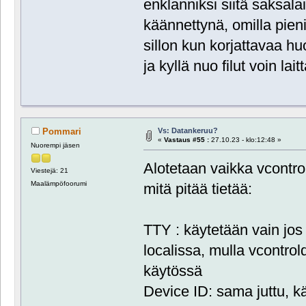
enklanniksi siitä saksala
käännettynä, omilla pienill
sillon kun korjattavaa 
ja kyllä nuo filut voin lai
Vs: Datankeruu?
Pommari
«
Vastaus #55 :
27.10.23 - klo:12:48 »
Nuorempi jäsen
Alotetaan vaikka vcontro
Viestejä: 21
Maalämpöfoorumi
mitä pitää tietää:
TTY : käytetään vain jos
localissa, mulla vcontrold
käytössä
Device ID: sama juttu, k