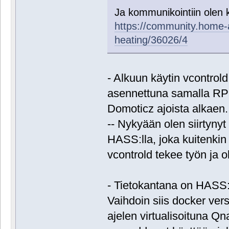
Ja kommunikointiin olen 
https://community.home-a
heating/36026/4
- Alkuun käytin vcontrol
asennettuna samalla RPi3
Domoticz ajoista alkaen.
-- Nykyään olen siirtyny
HASS:lla, joka kuitenki
vcontrold tekee työn ja 
- Tietokantana on HASS
Vaihdoin siis docker ve
ajelen virtualisoituna Qn