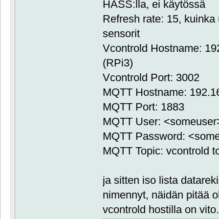
HASS:lla, ei käytössä
Refresh rate: 15, kuinka 
sensorit
Vcontrold Hostname: 192
(RPi3)
Vcontrold Port: 3002
MQTT Hostname: 192.168
MQTT Port: 1883
MQTT User: <someuser
MQTT Password: <som
MQTT Topic: vcontrold t
ja sitten iso lista datare
nimennyt, näidän pitää 
vcontrold hostilla on vito