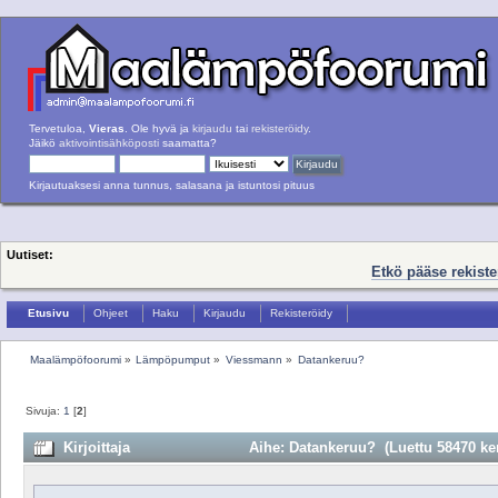
Tervetuloa,
Vieras
. Ole hyvä ja
kirjaudu
tai
rekisteröidy
.
Jäikö
aktivointisähköposti
saamatta?
Kirjautuaksesi anna tunnus, salasana ja istuntosi pituus
Uutiset:
Etkö pääse rekist
Etusivu
Ohjeet
Haku
Kirjaudu
Rekisteröidy
Maalämpöfoorumi
»
Lämpöpumput
»
Viessmann
»
Datankeruu?
Sivuja:
1
[
2
]
Kirjoittaja
Aihe: Datankeruu? (Luettu 58470 ker