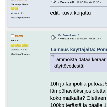
«
Vastaus #42 :
10.05.19 - klo:13:36 »
Nuorempi jäsen
edit: kuva korjattu
Viestejä: 21
Maalämpöfoorumi
Vs: Datankeruu?
fraatti
«
Vastaus #43 :
10.05.19 - klo:16:14 »
Konkari
Lainaus käyttäjältä: Pom
Viestejä: 4 547
Maalämpöfoorumi
Tämmöistä dataa kerään 
käyttövedestä:
10h ja lämpötila putoaa 5
lämpöhäviöksi jos olettai
koko matkalta? Olettaen
100kg terästä ja päälle 1