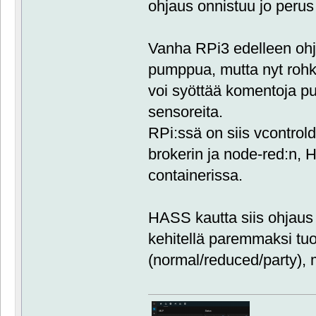
ohjaus onnistuu jo perus 
Vanha RPi3 edelleen ohja
pumppua, mutta nyt rohkai
voi syöttää komentoja pu
sensoreita.
RPi:ssä on siis vcontrol
brokerin ja node-red:n
containerissa.
HASS kautta siis ohjaus j
kehitellä paremmaksi tu
(normal/reduced/party), mu