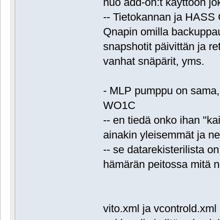
nuo add-on:t käyttöön jok
-- Tietokannan ja HASS
Qnapin omilla backuppau
snapshotit päivittän ja r
vanhat snäpärit, yms.
- MLP pumppu on sama, V
WO1C
-- en tiedä onko ihan "kai
ainakin yleisemmät ja ne 
-- se datarekisterilista o
hämärän peitossa mitä ne
vito.xml ja vcontrold.x