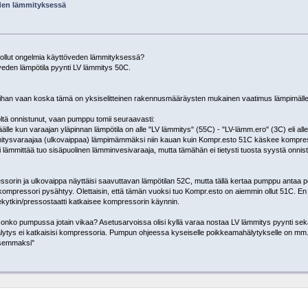
den lämmityksessä
llut ongelmia käyttöveden lämmityksessä?
den lämpötila pyynti LV lämmitys 50C.
, ihan vaan koska tämä on yksiselitteinen rakennusmääräysten mukainen vaatimus lämpimälle
tä onnistunut, vaan pumppu tomii seuraavasti:
e kun varaajan yläpinnan lämpötila on alle "LV lämmitys" (55C) - "LV-lämm.ero" (3C) eli all
ysvaraajaa (ulkovaippaa) lämpimämmäksi niin kauan kuin Kompr.esto 51C käskee kompress
lämmittää tuo sisäpuolinen lämminvesivaraaja, mutta tämähän ei tietysti tuosta syystä onni
essorin ja ulkovaippa näyttäisi saavuttavan lämpötilan 52C, mutta tällä kertaa pumppu antaa
kompressori pysähtyy. Olettaisin, että tämän vuoksi tuo Kompr.esto on aiemmin ollut 51C. En t
ekytkin/pressostaatti katkaisee kompressorin käynnin.
nko pumpussa jotain vikaa? Asetusarvoissa olisi kyllä varaa nostaa LV lämmitys pyynti s
ytys ei katkaisisi kompressoria. Pumpun ohjeessa kyseiselle poikkeamahälytykselle on mm.
isemmaksi"