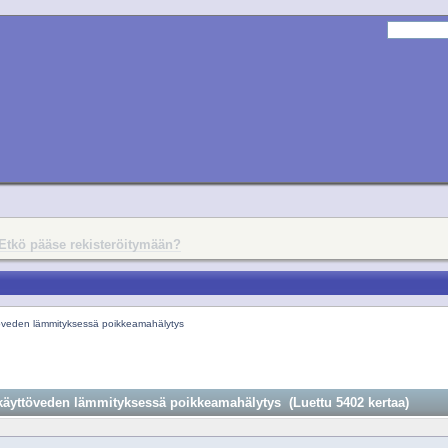
Etkö pääse rekisteröitymään?
veden lämmityksessä poikkeamahälytys
äyttöveden lämmityksessä poikkeamahälytys (Luettu 5402 kertaa)