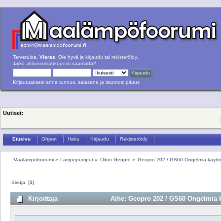
Tervetuloa,
Vieras
. Ole hyvä ja
kirjaudu
tai
rekisteröidy
.
Jäikö
aktivointisähköposti
saamatta?
Kirjautuaksesi anna tunnus, salasana ja istuntosi pituus
Uutiset:
Etusivu
Ohjeet
Haku
Kirjaudu
Rekisteröidy
Maalämpöfoorumi
»
Lämpöpumput
»
Oilon Geopro
»
Geopro 202 / GS60 Ongelmia käyttö
Sivuja: [
1
]
Kirjoittaja
Aihe: Geopro 202 / GS60 Ongelmia k