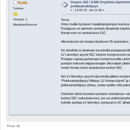
Geopro 202 / GS60 Ongelmia käyttöve
Kotik
poikkeamahälytys
Tulokas
«
:
13.05.25 - klo:11:46 »
Viestejä: 1
Terve,
Onko muilla kyseisen maalämpöpumpun kanssa o
Maalämpöfoorumi
Pumppuun on aiemmin asetettu lämpimän käyttöve
Kompr.esto on asetuksissa 51C.
Aikomukseni oli nostaa käyttövesi 55 asteiseksi
No tämähän ei ainakaan kyseiseltä pumppuyksilöl
LV Lämmitys pyynti 55C käskee kompressorin pääll
Pumppu rupeaa jauhamaan kompressorilla Lämmit
pumpun kaksoisvaippavaraajan ulkovaipan pitäisi 
nostin Kompr.eston asetuksista tuohon 55C.
Nyt LV lämmitys pyynti käynnistää jälleen kompr
"Poikkeamahälytys/ Mittaus 11/ Kompr.käynti" ja 
poikkeamahälytys johtuu, mutta epäilen että pain
Onkohan tämä kyseisen pumpun ominaisuus vai o
tuohon 55C maksimiarvoon, jos tuo poikkeamahäl
kokeile asettaa LV lämmitys asetusarvo 5C alha
Sivuja: [
1
]