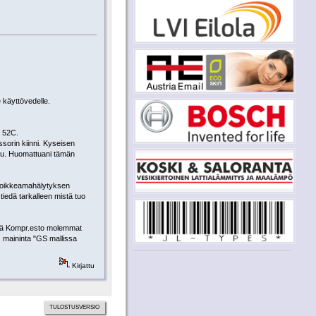
 käyttövedelle.
e 52C.
orin kiinni. Kyseisen
stu. Huomattuani tämän
 poikkeamahälytyksen
iedä tarkalleen mistä tuo
ekä Kompr.esto molemmat
 maininta "GS mallissa
Kirjattu
TULOSTUSVERSIO