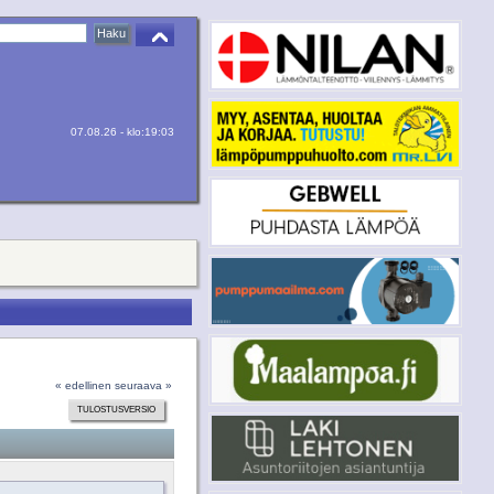
07.08.26 - klo:19:03
« edellinen
seuraava »
TULOSTUSVERSIO