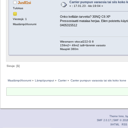
Carrier pumpun varaosia tai siis koko 
Jus81si
«
:
17.01.23 - klo:19:04 »
Tulokas
Onko kellään tarvetta? 30NQ C6 XP
Viestejä: 1
Pressostaatti matalaa herjaa. Eilen poistettu kä
Maalämpöfoorumi
0405315512
Wiesmann vitocal222-G 8
159m2+ 49m2 talli+lämmin varasto
Maapiiri 380m
Sivuja: [
1
]
Maalämpöfoorumi
»
Lämpöpumput
»
Carrier
»
Carrier pumpun varaosia tai siis koko kone
Theme Inno, b
SMF 2.0.17
|
SMF © 201
XHTML
RSS