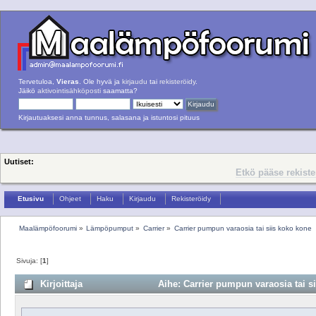
Tervetuloa,
Vieras
. Ole hyvä ja
kirjaudu
tai
rekisteröidy
.
Jäikö
aktivointisähköposti
saamatta?
Kirjautuaksesi anna tunnus, salasana ja istuntosi pituus
Uutiset:
Etkö pääse rekist
Etusivu
Ohjeet
Haku
Kirjaudu
Rekisteröidy
Maalämpöfoorumi
»
Lämpöpumput
»
Carrier
»
Carrier pumpun varaosia tai siis koko kone
Sivuja: [
1
]
Kirjoittaja
Aihe: Carrier pumpun varaosia tai si