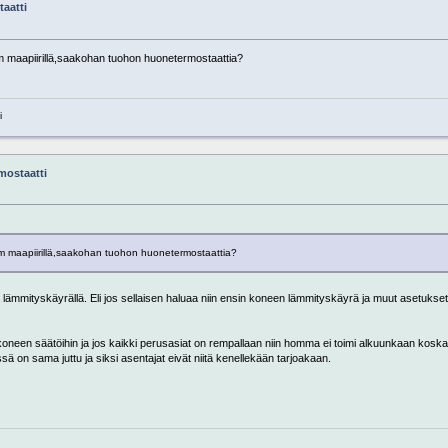
aatti
0m maapiirillä,saakohan tuohon huonetermostaattia?
i
mostaatti
0m maapiirillä,saakohan tuohon huonetermostaattia?
 lämmityskäyrällä. Eli jos sellaisen haluaa niin ensin koneen lämmityskäyrä ja muut asetukset nii
 koneen säätöihin ja jos kaikki perusasiat on rempallaan niin homma ei toimi alkuunkaan kosk
ä on sama juttu ja siksi asentajat eivät niitä kenellekään tarjoakaan.