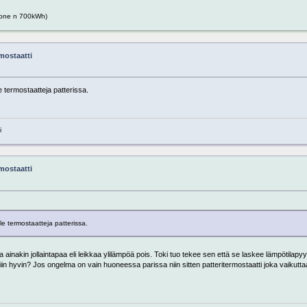
one n 700kWh)
mostaatti
e termostaatteja patterissa.
i
mostaatti
le termostaatteja patterissa.
a ainakin jollaintapaa eli leikkaa ylilämpöä pois. Toki tuo tekee sen että se laskee lämpötilapy
 hyvin? Jos ongelma on vain huoneessa parissa niin sitten patteritermostaatti joka vaikuttaa p