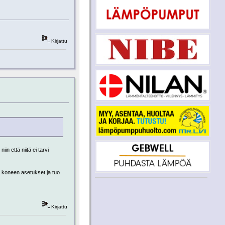
Kirjattu
n että niitä ei tarvi
a koneen asetukset ja tuo
Kirjattu