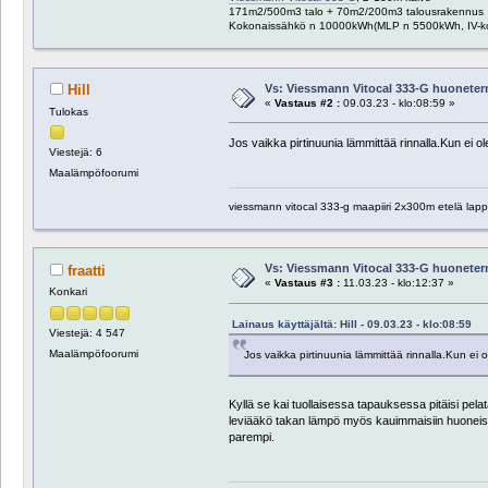
171m2/500m3 talo + 70m2/200m3 talousrakennus
Kokonaissähkö n 10000kWh(MLP n 5500kWh, IV-k
Vs: Viessmann Vitocal 333-G huoneter
Hill
«
Vastaus #2 :
09.03.23 - klo:08:59 »
Tulokas
Jos vaikka pirtinuunia lämmittää rinnalla.Kun ei ol
Viestejä: 6
Maalämpöfoorumi
viessmann vitocal 333-g maapiiri 2x300m etelä lapp
Vs: Viessmann Vitocal 333-G huoneter
fraatti
«
Vastaus #3 :
11.03.23 - klo:12:37 »
Konkari
Lainaus käyttäjältä: Hill - 09.03.23 - klo:08:59
Viestejä: 4 547
Maalämpöfoorumi
Jos vaikka pirtinuunia lämmittää rinnalla.Kun ei o
Kyllä se kai tuollaisessa tapauksessa pitäisi pelat
leviääkö takan lämpö myös kauimmaisiin huoneisiin
parempi.