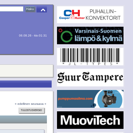
06.08.26 - klo:01:31
« edellinen
seuraava »
TULOSTUSVERSIO