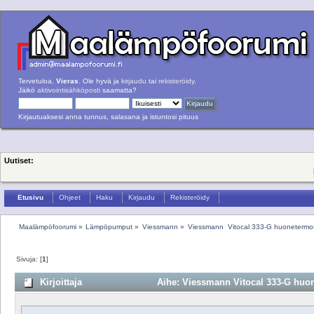
Tervetuloa,
Vieras
. Ole hyvä ja
kirjaudu
tai
rekisteröidy
.
Jäikö
aktivointisähköposti
saamatta?
Kirjautuaksesi anna tunnus, salasana ja istuntosi pituus
Uutiset:
Etusivu
Ohjeet
Haku
Kirjaudu
Rekisteröidy
Maalämpöfoorumi
»
Lämpöpumput
»
Viessmann
»
Viessmann  Vitocal 333-G huonetermos
Sivuja: [
1
]
Kirjoittaja
Aihe: Viessmann Vitocal 333-G huone