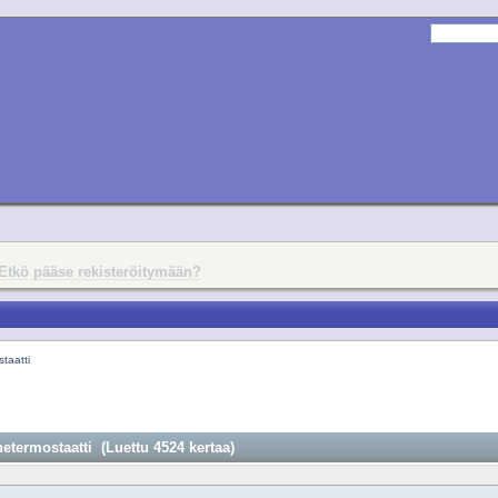
Etkö pääse rekisteröitymään?
taatti
termostaatti (Luettu 4524 kertaa)