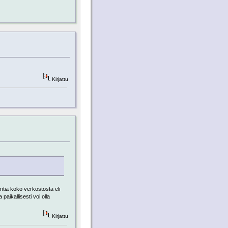
Kirjattu
yntiä koko verkostosta eli
aikallisesti voi olla
Kirjattu