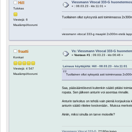
Viessmann Vitocal 333-G huonetermost
Hill
«
:
08.03.23 - klo:11:01 »
Tulokas
Tuollainen ollut syksystä asti toiminnassa 2x30
Viestejä: 6
Maalämpöfoorumi
viessmann vitocal 333-g maapiiri 2x300m etelä lapp
Vs: Viessmann Vitocal 333-G huoneter
fraatti
«
Vastaus #1 :
09.03.23 - klo:06:46 »
Konkari
Lainaus käyttäjältä: Hill - 08.03.23 - klo:11:01
Viestejä: 4 547
Maalämpöfoorumi
Tuollainen ollut syksystä asti toiminnassa 2x30
Saa, pääsääntöisesti kuitenkin säätö pitäisi toimia
ropata. Sen jälkeen anturin voi asentaa rinnalle.
Anturin tarkoitus on tehdä vain pieniä korjauksia
anturin säätö riitelee keskenään.. Muissa merkeiss
Ainiin, miksi sinulla on tarve moiselle?
Viessmann Vitocal 333-G
, 2*180m kaivo