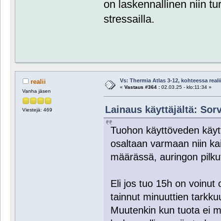
on laskennallinen niin tur
stressailla.
Vs: Thermia Atlas 3-12, kohteessa reali
realii
«
Vastaus #364 :
02.03.25 - klo:11:34 »
Vanha jäsen
Lainaus käyttäjältä: Sorv
Viestejä: 469
Tuohon käyttöveden käy
osaltaan varmaan niin kai
määrässä, auringon pilkut
Eli jos tuo 15h on voinut 
tainnut minuuttien tarkkuu
Muutenkin kun tuota ei 