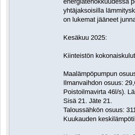
energiatehokkuudessa poi
yhtäjaksoisilla lämmitys
on lukemat jääneet junn
Kesäkuu 2025:
Kiinteistön kokonaiskul
Maalämpöpumpun osuus:
Ilmanvaihdon osuus: 29
Poistoilmavirta 46l/s). L
Sisä 21. Jäte 21.
Taloussähkön osuus: 3
Kuukauden keskilämpöti