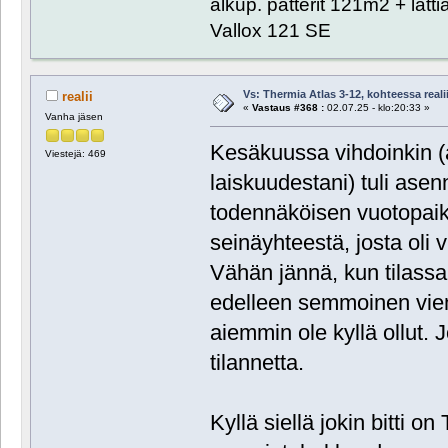
alkup. patterit 121m2 + lat
Vallox 121 SE
Vs: Thermia Atlas 3-12, kohteessa reali
realii
«
Vastaus #368 :
02.07.25 - klo:20:33 »
Vanha jäsen
Kesäkuussa vihdoinkin (a
Viestejä: 469
laiskuudestani) tuli ase
todennäköisen vuotopaik
seinäyhteestä, josta oli 
Vähän jännä, kun tilas
edelleen semmoinen vien
aiemmin ole kyllä ollut.
tilannetta.
Kyllä siellä jokin bitti 