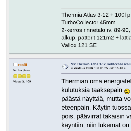
Thermia Atlas 3-12 + 100l 
TurboCollector 45mm.
2-kerros rinnetalo rv. 89-9
alkup. patterit 121m2 + lat
Vallox 121 SE
Vs: Thermia Atlas 3-12, kohteessa reali
realii
«
Vastaus #366 :
03.05.25 - klo:15:43 »
Vanha jäsen
Thermian oma energiate
Viestejä: 469
kulutuksia taaksepäin
päästä näyttää, mutta voi 
eteenpäin. Käytin tuossa 
pois, päävirrat takaisin 
käyntiin, niin lukemat on