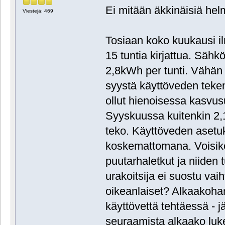
Ei mitään äkkinäisiä hel
Viestejä: 469
Tosiaan koko kuukausi i
15 tuntia kirjattua. Sähk
2,8kWh per tunti. Vähän 
syystä käyttöveden teke
ollut hienoisessa kasvus
Syyskuussa kuitenkin 2,
teko. Käyttöveden asetuk
koskemattomana. Voisiko 
puutarhaletkut ja niiden
urakoitsija ei suostu v
oikeanlaiset? Alkaakohan
käyttövettä tehtäessä - 
seuraamista alkaako lu