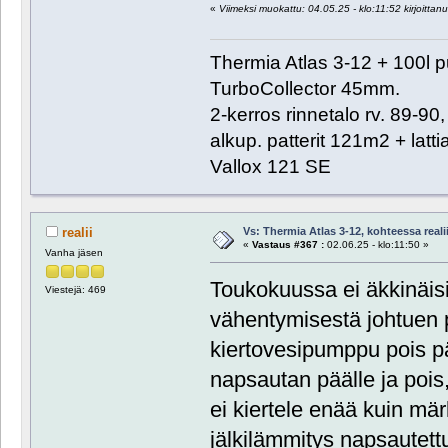
«
Viimeksi muokattu: 04.05.25 - klo:11:52 kirjoittanut
Thermia Atlas 3-12 + 100l 
TurboCollector 45mm.
2-kerros rinnetalo rv. 89-9
alkup. patterit 121m2 + lat
Vallox 121 SE
Vs: Thermia Atlas 3-12, kohteessa reali
realii
«
Vastaus #367 :
02.06.25 - klo:11:50 »
Vanha jäsen
Toukokuussa ei äkkinäis
Viestejä: 469
vähentymisestä johtuen pa
kiertovesipumppu pois pä
napsautan päälle ja pois, 
ei kiertele enää kuin märk
jälkilämmitys napsautett