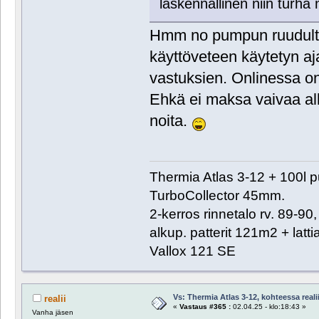
laskennallinen niin turha n
Hmm no pumpun ruudulta 
käyttöveteen käytetyn aj
vastuksien. Onlinessa on
Ehkä ei maksa vaivaa al
noita.
Thermia Atlas 3-12 + 100l 
TurboCollector 45mm.
2-kerros rinnetalo rv. 89-9
alkup. patterit 121m2 + lat
Vallox 121 SE
Vs: Thermia Atlas 3-12, kohteessa reali
realii
«
Vastaus #365 :
02.04.25 - klo:18:43 »
Vanha jäsen