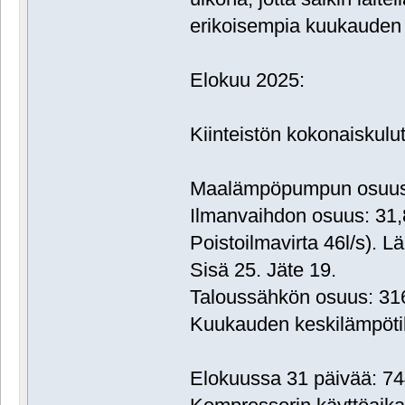
erikoisempia kuukauden 
Elokuu 2025:
Kiinteistön kokonaiskul
Maalämpöpumpun osuus:
Ilmanvaihdon osuus: 31
Poistoilmavirta 46l/s). L
Sisä 25. Jäte 19.
Taloussähkön osuus: 3
Kuukauden keskilämpöti
Elokuussa 31 päivää: 74