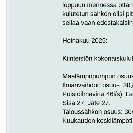
loppuun mennessä ottan
kulutetun sähkön olisi 
seilaa vaan edestakais
Heinäkuu 2025:
Kiinteistön kokonaiskul
Maalämpöpumpun osuus:
Ilmanvaihdon osuus: 30
Poistoilmavirta 46l/s). L
Sisä 27. Jäte 27.
Taloussähkön osuus: 3
Kuukauden keskilämpöti