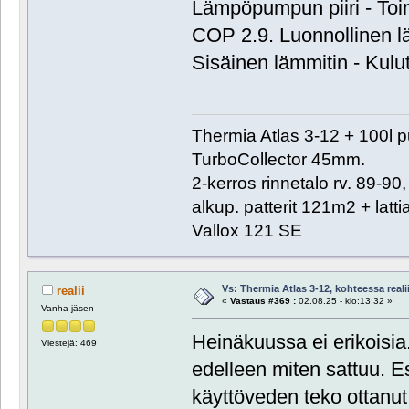
Lämpöpumpun piiri - Toi
COP 2.9. Luonnollinen 
Sisäinen lämmitin - Kulu
Thermia Atlas 3-12 + 100l 
TurboCollector 45mm.
2-kerros rinnetalo rv. 89-9
alkup. patterit 121m2 + lat
Vallox 121 SE
Vs: Thermia Atlas 3-12, kohteessa reali
realii
«
Vastaus #369 :
02.08.25 - klo:13:32 »
Vanha jäsen
Heinäkuussa ei erikoisia
Viestejä: 469
edelleen miten sattuu. 
käyttöveden teko ottanu