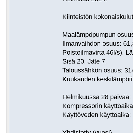
Kiinteistön kokonaiskul
Maalämpöpumpun osuus:
Ilmanvaihdon osuus: 61
Poistoilmavirta 46l/s). L
Sisä 20. Jäte 7.
Taloussähkön osuus: 3
Kuukauden keskilämpötil
Helmikuussa 28 päivää: 
Kompressorin käyttöaika:
Käyttöveden käyttöaika: 
Yhdistetty (vuosi)