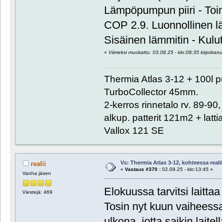
Lämpöpumpun piiri - Toi
COP 2.9. Luonnollinen 
Sisäinen lämmitin - Kulu
«
Viimeksi muokattu: 03.08.25 - klo:08:35 kirjoittanut
Thermia Atlas 3-12 + 100l 
TurboCollector 45mm.
2-kerros rinnetalo rv. 89-9
alkup. patterit 121m2 + lat
Vallox 121 SE
Vs: Thermia Atlas 3-12, kohteessa reali
realii
«
Vastaus #370 :
02.09.25 - klo:13:45 »
Vanha jäsen
Elokuussa tarvitsi laittaa 
Viestejä: 469
Tosin nyt kuun vaiheessa
ulkona, jotta saikin laite