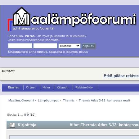
Tervetuloa,
Vieras
. Ole hyvä ja
kirjaudu
tai
rekisteröidy
.
Jäikö
aktivointisähköposti
saamatta?
Kirjautuaksesi anna tunnus, salasana ja istuntosi pituus
Uutiset:
Etkö pääse rekist
Etusivu
Ohjeet
Haku
Kirjaudu
Rekisteröidy
Maalämpöfoorumi
»
Lämpöpumput
»
Thermia
»
Thermia Atlas 3-12, kohteessa realii
Sivuja:
1
...
8
9
[
10
]
Kirjoittaja
Aihe: Thermia Atlas 3-12, kohteessa 