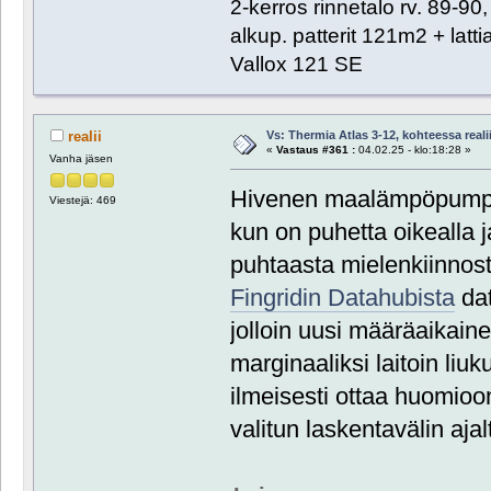
2-kerros rinnetalo rv. 89-9
alkup. patterit 121m2 + lat
Vallox 121 SE
Vs: Thermia Atlas 3-12, kohteessa reali
realii
«
Vastaus #361 :
04.02.25 - klo:18:28 »
Vanha jäsen
Hivenen maalämpöpumpus
Viestejä: 469
kun on puhetta oikealla j
puhtaasta mielenkiinnos
Fingridin Datahubista
dat
jolloin uusi määräaikain
marginaaliksi laitoin li
ilmeisesti ottaa huomioo
valitun laskentavälin ajal