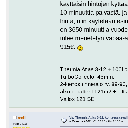
käyttäisin hintojen kytt
10 minuuttia päivästä, ja
hinta, niin käytetään es
on 3650 minuuttia vuodes
tulee menetetyn vapaa-a
915€.
Thermia Atlas 3-12 + 100l 
TurboCollector 45mm.
2-kerros rinnetalo rv. 89-9
alkup. patterit 121m2 + lat
Vallox 121 SE
Vs: Thermia Atlas 3-12, kohteessa reali
realii
«
Vastaus #362 :
01.03.25 - klo:22:38 »
Vanha jäsen