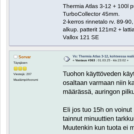
Thermia Atlas 3-12 + 100l 
TurboCollector 45mm.
2-kerros rinnetalo rv. 89-9
alkup. patterit 121m2 + lat
Vallox 121 SE
Vs: Thermia Atlas 3-12, kohteessa reali
Sorvar
«
Vastaus #363 :
01.03.25 - klo:23:02 »
Täysjäsen
Tuohon käyttöveden käy
Viestejä: 207
Maalämpöfoorumi
osaltaan varmaan niin ka
määrässä, auringon pilku
Eli jos tuo 15h on voinut
tainnut minuuttien tarkkuu
Muutenkin kun tuota ei 