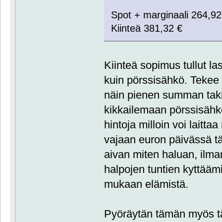
Spot + marginaali 264,92
Kiinteä 381,32 €
Kiinteä sopimus tullut l
kuin pörssisähkö. Tekee
näin pienen summan taki
kikkailemaan pörssisähkö
hintoja milloin voi laitt
vajaan euron päivässä t
aivan miten haluan, ilma
halpojen tuntien kyttäämi
mukaan elämistä.
Pyöräytän tämän myös täll