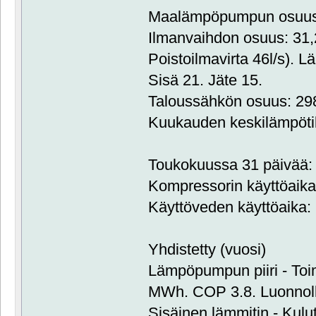
Maalämpöpumpun osuus:
Ilmanvaihdon osuus: 31
Poistoilmavirta 46l/s). L
Sisä 21. Jäte 15.
Taloussähkön osuus: 2
Kuukauden keskilämpöti
Toukokuussa 31 päivää: 
Kompressorin käyttöaika:
Käyttöveden käyttöaika: 
Yhdistetty (vuosi)
Lämpöpumpun piiri - Toim
MWh. COP 3.8. Luonnol
Sisäinen lämmitin - Kulu