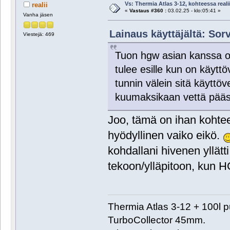
Vs: Thermia Atlas 3-12, kohteessa reali
realii
«
Vastaus #360 :
03.02.25 - klo:05:41 »
Vanha jäsen
Lainaus käyttäjältä: Sorv
Viestejä: 469
Tuon hgw asian kanssa on 
tulee esille kun on käytt
tunnin välein sitä käyttöv
kuumaksikaan vettä pääs
Joo, tämä on ihan kohtee
hyödyllinen vaiko eikö.
kohdallani hivenen yllät
tekoon/ylläpitoon, kun H
Thermia Atlas 3-12 + 100l 
TurboCollector 45mm.