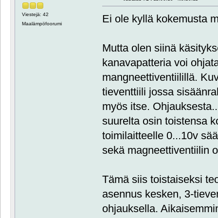
Viestejä: 42
Ei ole kyllä kokemusta m
Maalämpöfoorumi
Mutta olen siinä käsityks
kanavapatteria voi ohjata 3-
mangneettiventiilillä. Kuv
tieventtiili jossa sisään
myös itse. Ohjauksesta...
suurelta osin toistensa 
toimilaitteelle 0...10v 
sekä magneettiventiilin 
Tämä siis toistaiseksi t
asennus kesken, 3-tieventi
ohjauksella. Aikaisemmin o