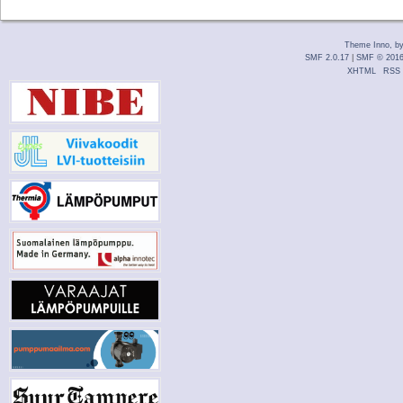
Theme Inno, b
SMF 2.0.17
|
SMF © 201
XHTML
RSS