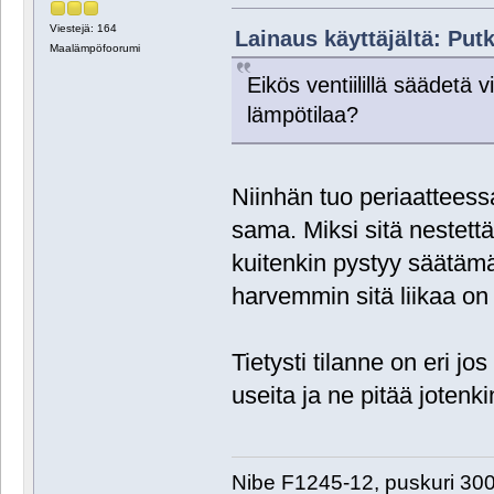
Viestejä: 164
Lainaus käyttäjältä: Putk
Maalämpöfoorumi
Eikös ventiilillä säädetä 
lämpötilaa?
Niinhän tuo periaatteess
sama. Miksi sitä nestettä
kuitenkin pystyy säätäm
harvemmin sitä liikaa o
Tietysti tilanne on eri j
useita ja ne pitää jotenk
Nibe F1245-12, puskuri 30