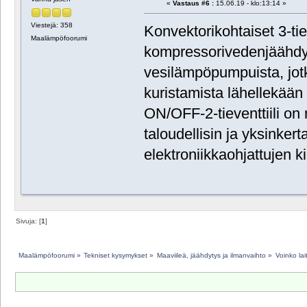
«
Vastaus #6 :
15.06.19 - klo:13:14 »
Viestejä: 358
Konvektorikohtaiset 3-tiev
Maalämpöfoorumi
kompressorivedenjäähdytt
vesilämpöpumpuista, jotk
kuristamista lähellekään
ON/OFF-2-tieventtiili o
taloudellisin ja yksinker
elektroniikkaohjattujen 
Sivuja: [
1
]
Maalämpöfoorumi
»
Tekniset kysymykset
»
Maaviileä, jäähdytys ja ilmanvaihto
»
Voinko la