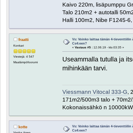
Kaivo 220m, lisäpumppu G
Talo 210m2 + autotalli 50m2
Halli 100m2, Nibe F1245-6
Vs: Voinko laittaa tämän 4-tieventtiili
fraatti
Cs4:een?
Konkari
«
Vastaus #5 :
12.06.19 - klo:03:35 »
Viestejä: 4 547
Useammalla tutulla ja its
Maalämpöfoorumi
mihinkään tarvi.
Viessmann Vitocal 333-G
, 
171m2/500m3 talo + 70m2/
Kokonaissähkö n 10000kW
Vs: Voinko laittaa tämän 4-tieventtiili
kotte
Cs4:een?
Vanha jäsen