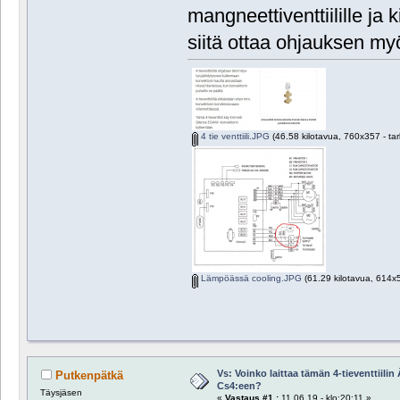
mangneettiventtiilille ja
siitä ottaa ohjauksen myös
4 tie venttiili.JPG
(46.58 kilotavua, 760x357 - tar
Lämpöässä cooling.JPG
(61.29 kilotavua, 614x5
Vs: Voinko laittaa tämän 4-tieventtiili
Putkenpätkä
Cs4:een?
Täysjäsen
«
Vastaus #1 :
11.06.19 - klo:20:11 »