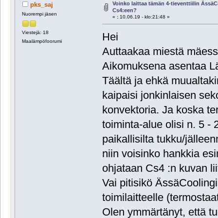
Voinko laittaa tämän 4-tieventtiilin Ässä
pks_saj
Cs4:een?
Nuorempi jäsen
«
:
10.06.19 - klo:21:48 »
Viestejä: 18
Hei
Maalämpöfoorumi
Auttaakaa miestä mäess
Aikomuksena asentaa L
Täältä ja ehkä muualtakin
kaipaisi jonkinlaisen sek
konvektoria. Ja koska ter
toiminta-alue olisi n. 5 -
paikallisilta tukku/jällee
niin voisinko hankkia esi
ohjataan Cs4 :n kuvan lii
Vai pitisikö ÄssäCooling
toimilaitteelle (termostaat
Olen ymmärtänyt, että tuo