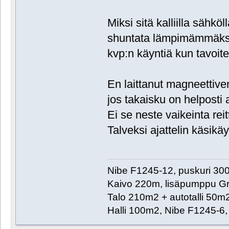
Miksi sitä kalliilla sähkö
shuntata lämpimämmäksi
kvp:n käyntiä kun tavoit
En laittanut magneettivent
jos takaisku on helposti 
Ei se neste vaikeinta rei
Talveksi ajattelin käsikäy
Nibe F1245-12, puskuri 30
Kaivo 220m, lisäpumppu G
Talo 210m2 + autotalli 50m2
Halli 100m2, Nibe F1245-6