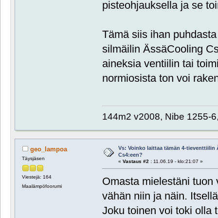
pisteohjauksella ja se to
Tämä siis ihan puhdasta 
silmäilin ÄssäCooling Cs4 
aineksia ventiilin tai toim
normiosista ton voi raken
144m2 v2008, Nibe 1255-6
Vs: Voinko laittaa tämän 4-tieventtiili
geo_lampoa
Cs4:een?
Täysjäsen
«
Vastaus #2 :
11.06.19 - klo:21:07 »
Viestejä: 164
Omasta mielestäni tuon v
Maalämpöfoorumi
vähän niin ja näin. Itsell
Joku toinen voi toki olla 