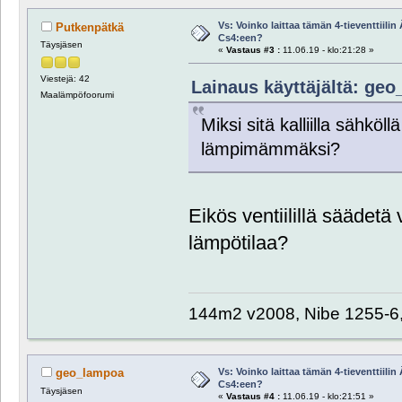
Vs: Voinko laittaa tämän 4-tieventtiili
Putkenpätkä
Cs4:een?
Täysjäsen
«
Vastaus #3 :
11.06.19 - klo:21:28 »
Viestejä: 42
Lainaus käyttäjältä: geo
Maalämpöfoorumi
Miksi sitä kalliilla sähkö
lämpimämmäksi?
Eikös ventiilillä säädetä
lämpötilaa?
144m2 v2008, Nibe 1255-6
Vs: Voinko laittaa tämän 4-tieventtiili
geo_lampoa
Cs4:een?
Täysjäsen
«
Vastaus #4 :
11.06.19 - klo:21:51 »