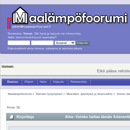
Tervetuloa,
Vieras
. Ole hyvä ja
kirjaudu
tai
rekisteröidy
.
Jäikö
aktivointisähköposti
saamatta?
Kirjautuaksesi anna tunnus, salasana ja istuntosi pituus
Uutiset:
Etkö pääse rekist
Etusivu
Ohjeet
Haku
Kirjaudu
Rekisteröidy
Maalämpöfoorumi
»
Tekniset kysymykset
»
Maaviileä, jäähdytys ja ilmanvaihto
»
Voinko la
Sivuja: [
1
]
Kirjoittaja
Aihe: Voinko laittaa tämän 4-tievent