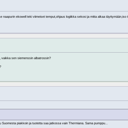
 se naapurin ekowell teki viimeiset temput,ohjaus logiikka sekosi ja mitta alkaa täyttymään,iso 
, vaikka sen siemenssin albatrossin?
?
u Suomesta piakkoin ja tuotetta saa jatkossa vain Thermiana. Sama pumppu...