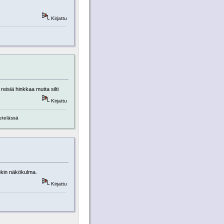
Kirjattu
reisiä hinkkaa mutta silti
Kirjattu
 etelässä
ukin näkökulma.
Kirjattu