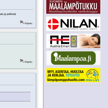
talo ja pelkkää
Kirjattu
Kirjattu