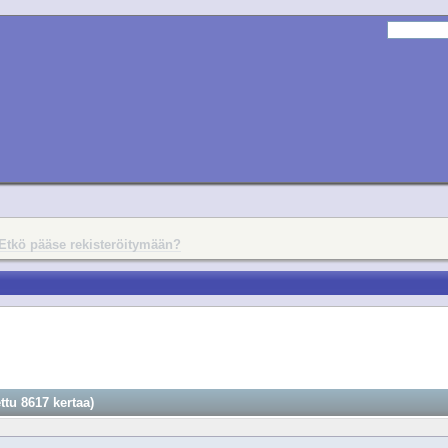
Etkö pääse rekisteröitymään?
tu 8617 kertaa)