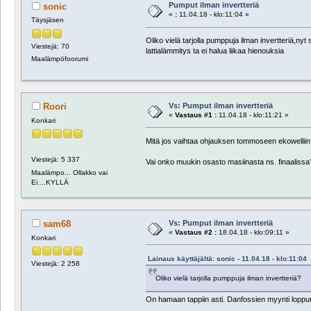
Pumput ilman invertteriä
sonic
«
:
11.04.18 - klo:11:04 »
Täysjäsen
Oliko vielä tarjolla pumppuja ilman invertteriä,nyt
Viestejä: 70
lattialämmitys ta ei halua liikaa hienouksia
Maalämpöfoorumi
Vs: Pumput ilman invertteriä
Roori
«
Vastaus #1 :
11.04.18 - klo:11:21 »
Konkari
Mitä jos vaihtaa ohjauksen tommoseen ekowelliin
Viestejä: 5 337
Vai onko muukin osasto masiinasta ns. finaalissa
Maalämpo... Ollakko vai
Ei....KYLLÄ
Vs: Pumput ilman invertteriä
sam68
«
Vastaus #2 :
18.04.18 - klo:09:11 »
Konkari
Lainaus käyttäjältä: sonic - 11.04.18 - klo:11:04
Viestejä: 2 258
Oliko vielä tarjolla pumppuja ilman invertteriä?
On hamaan tappiin asti. Danfossien myynti loppu