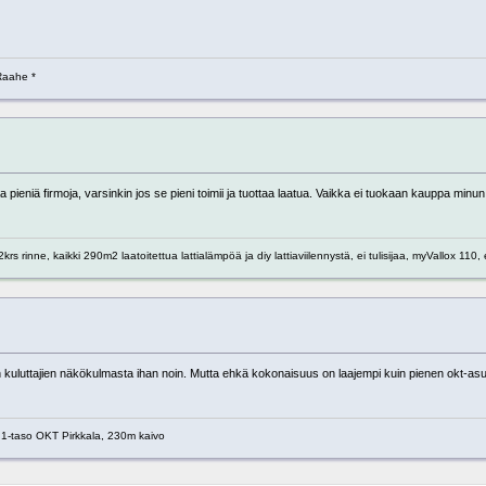
Raahe *
taa pieniä firmoja, varsinkin jos se pieni toimii ja tuottaa laatua. Vaikka ei tuokaan kauppa minun 
s rinne, kaikki 290m2 laatoitettua lattialämpöä ja diy lattiaviilennystä, ei tulisijaa, myVallox 110,
n kuluttajien näkökulmasta ihan noin. Mutta ehkä kokonaisuus on laajempi kuin pienen okt-as
1-taso OKT Pirkkala, 230m kaivo