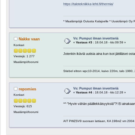
https://talotekniikka-lehti.fi/thermia/
* Maalämpöjä Oulusta Kalajoelle * Uusiolämpö Oy 
Vs: Pumput ilman invertteriä
Nakke vaan
«
Vastaus #3 :
18.04.18 - klo:09:59 »
Konkari
Jotenkin ikäviä uutisia aina kun isot jättiläiset os
Viestejä: 1 277
Maalämpöfoorumi
Stiebel eltron wpc10-2014, kaivo 220m, talo 1980, 2kr
Vs: Pumput ilman invertteriä
repomies
«
Vastaus #4 :
18.04.18 - klo:12:28 »
Konkari
^^ "Hyvin vähän päällekkäisyyksiä"?! Ei ainakaa
Viestejä: 615
Maalämpöfoorumi
AIT PWZSV9 suoraan lattiaan, KA 198m2 vm 2004 