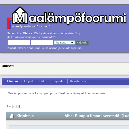
Tervetuloa,
Vieras
. Ole hyvä ja
kirjaudu
tai
rekisteröidy
.
Jäikö
aktivointisähköposti
saamatta?
Kirjautuaksesi anna tunnus, salasana ja istuntosi pituus
Uutiset:
Etusivu
Ohjeet
Haku
Kirjaudu
Rekisteröidy
Maalämpöfoorumi
»
Lämpöpumput
»
Danfoss
»
Pumput ilman invertteriä
Sivuja: [
1
]
Kirjoittaja
Aihe: Pumput ilman invertteriä (Luet