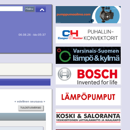
06.08.26 - klo:05:37
« edellinen
seuraava »
TULOSTUSVERSIO