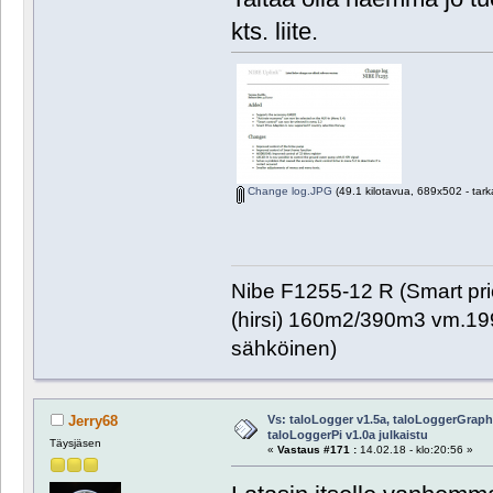
kts. liite.
Change log.JPG
(49.1 kilotavua, 689x502 - tark
Nibe F1255-12 R (Smart pr
(hirsi) 160m2/390m3 vm.1999
sähköinen)
Vs: taloLogger v1.5a, taloLoggerGraph 
Jerry68
taloLoggerPi v1.0a julkaistu
Täysjäsen
«
Vastaus #171 :
14.02.18 - klo:20:56 »