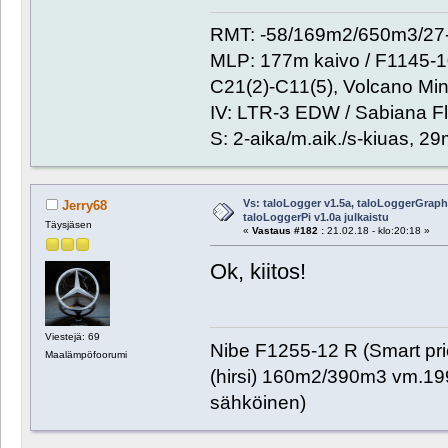
RMT: -58/169m2/650m3/27-
MLP: 177m kaivo / F1145-
C21(2)-C11(5), Volcano Min
IV: LTR-3 EDW / Sabiana Fl
S: 2-aika/m.aik./s-kiuas, 2
Vs: taloLogger v1.5a, taloLoggerGraph 
Jerry68
taloLoggerPi v1.0a julkaistu
Täysjäsen
«
Vastaus #182 :
21.02.18 - klo:20:18 »
Ok, kiitos!
Viestejä: 69
Nibe F1255-12 R (Smart pr
Maalämpöfoorumi
(hirsi) 160m2/390m3 vm.1999
sähköinen)