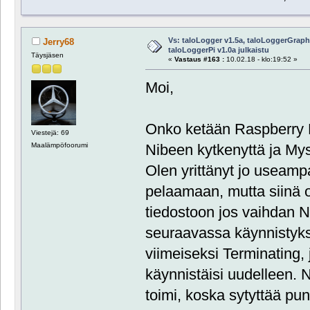
Vs: taloLogger v1.5a, taloLoggerGraph 
Jerry68
taloLoggerPi v1.0a julkaistu
Täysjäsen
«
Vastaus #163 :
10.02.18 - klo:19:52 »
Moi,
Onko ketään Raspberry 
Viestejä: 69
Nibeen kytkenyttä ja Mys
Maalämpöfoorumi
Olen yrittänyt jo useamp
pelaamaan, mutta siinä o
tiedostoon jos vaihdan Ni
seuraavassa käynnistykse
viimeiseksi Terminating, 
käynnistäisi uudelleen.
toimi, koska sytyttää pun