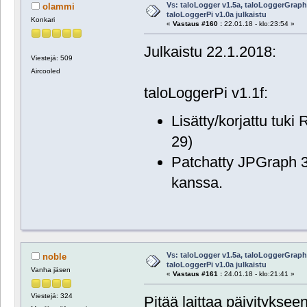
Vs: taloLogger v1.5a, taloLoggerGraph 
olammi
taloLoggerPi v1.0a julkaistu
Konkari
«
Vastaus #160 :
22.01.18 - klo:23:54 »
Julkaistu 22.1.2018:
Viestejä: 509
Aircooled
taloLoggerPi v1.1f:
Lisätty/korjattu tuki
29)
Patchatty JPGraph 3.
kanssa.
Vs: taloLogger v1.5a, taloLoggerGraph 
noble
taloLoggerPi v1.0a julkaistu
Vanha jäsen
«
Vastaus #161 :
24.01.18 - klo:21:41 »
Viestejä: 324
Pitää laittaa päivitykseen