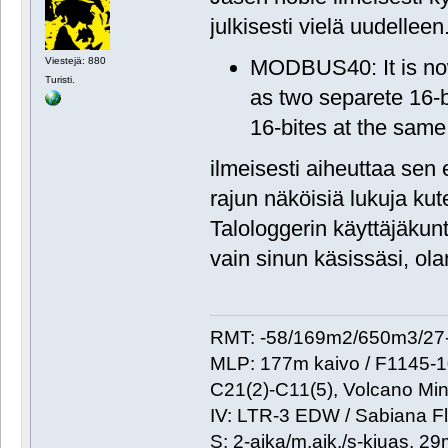
julkisesti vielä uudellee
MODBUS40: It is now 
Viestejä: 880
Turisti.
as two separete 16-b
16-bites at the same
ilmeisesti aiheuttaa sen 
rajun näköisiä lukuja k
Talologgerin käyttäjäkun
vain sinun käsissäsi, ol
RMT: -58/169m2/650m3/27-
MLP: 177m kaivo / F1145-
C21(2)-C11(5), Volcano Min
IV: LTR-3 EDW / Sabiana Fl
S: 2-aika/m.aik./s-kiuas, 2