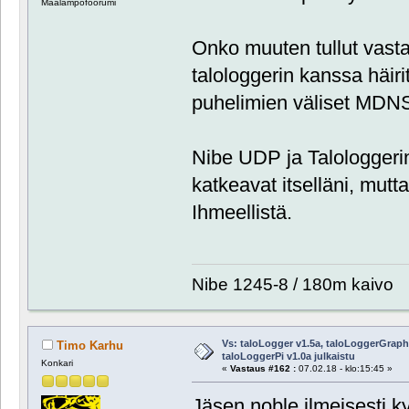
Maalämpöfoorumi
Onko muuten tullut vast
talologgerin kanssa häir
puhelimien väliset MDNS
Nibe UDP ja Talologgerin
katkeavat itselläni, mutta
Ihmeellistä.
Nibe 1245-8 / 180m kaivo
Vs: taloLogger v1.5a, taloLoggerGraph 
Timo Karhu
taloLoggerPi v1.0a julkaistu
Konkari
«
Vastaus #162 :
07.02.18 - klo:15:45 »
Jäsen noble ilmeisesti ky