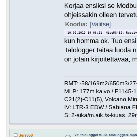
Korjaa ensiksi se Modbus
ohjeissakin olleen tervet
Koodia:
[Valitse]
10.05.2015 19:06:21: NibeRS485: Receiv
kun homma ok. Tuo ensi
Talologger taitaa luoda 
on jotain kirjoitettavaa,
RMT: -58/169m2/650m3/27-
MLP: 177m kaivo / F1145-
C21(2)-C11(5), Volcano Min
IV: LTR-3 EDW / Sabiana Fl
S: 2-aika/m.aik./s-kiuas, 2
Vs: taloLogger v1.5a, taloLoggerGraph 
Jerry68