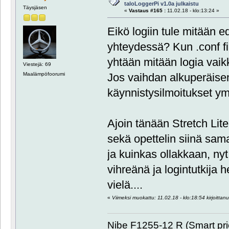
taloLoggerPi v1.0a julkaistu
Täysjäsen
«
Vastaus #165 :
11.02.18 - klo:13:24 »
Eikö logiin tule mitään 
yhteydessä? Kun .conf fil
yhtään mitään logia vaik
Viestejä: 69
Jos vaihdan alkuperäisen 
Maalämpöfoorumi
käynnistysilmoitukset ym
Ajoin tänään Stretch Lite
sekä opettelin siinä sama
ja kuinkas ollakkaan, nyt
vihreänä ja logintutkija h
vielä....
«
Viimeksi muokattu: 11.02.18 - klo:18:54 kirjoittanu
Nibe F1255-12 R (Smart pr