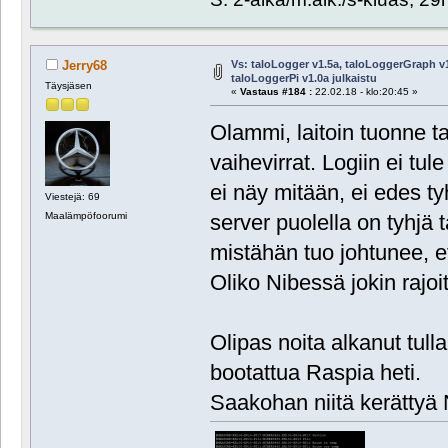
Vs: taloLogger v1.5a, taloLoggerGraph v1
Jerry68
taloLoggerPi v1.0a julkaistu
Täysjäsen
«
Vastaus #184 :
22.02.18 - klo:20:45 »
Olammi, laitoin tuonne t
vaihevirrat. Logiin ei tu
ei näy mitään, ei edes ty
Viestejä: 69
server puolella on tyhjä 
Maalämpöfoorumi
mistähän tuo johtunee, e
Oliko Nibessä jokin rajoi
Olipas noita alkanut tullak
bootattua Raspia heti.
Saakohan niitä kerättyä