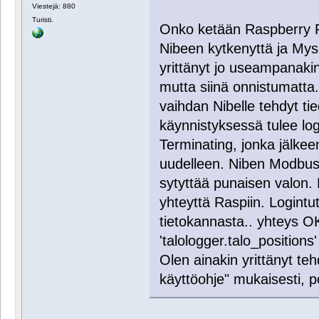
Viestejä: 880
Turisti.
Onko ketään Raspberry 
Nibeen kytkenyttä ja Mys
yrittänyt jo useampanaki
mutta siinä onnistumatta.
vaihdan Nibelle tehdyt ti
käynnistyksessä tulee log
Terminating, jonka jälkee
uudelleen. Niben Modbus
sytyttää punaisen valon. 
yhteyttä Raspiin. Logintut
tietokannasta.. yhteys OK
'talologger.talo_positions'
Olen ainakin yrittänyt te
käyttöohje" mukaisesti, p