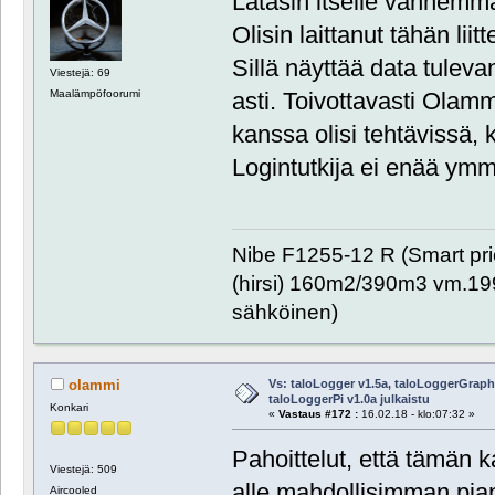
Latasin itselle vanhem
Olisin laittanut tähän liitt
Sillä näyttää data tulev
Viestejä: 69
asti. Toivottavasti Olamm
Maalämpöfoorumi
kanssa olisi tehtävissä, 
Logintutkija ei enää ymm
Nibe F1255-12 R (Smart pr
(hirsi) 160m2/390m3 vm.1999
sähköinen)
Vs: taloLogger v1.5a, taloLoggerGraph 
olammi
taloLoggerPi v1.0a julkaistu
Konkari
«
Vastaus #172 :
16.02.18 - klo:07:32 »
Pahoittelut, että tämän 
Viestejä: 509
alle mahdollisimman pian
Aircooled