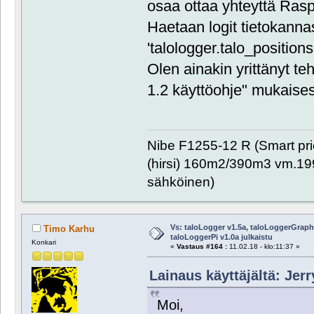
osaa ottaa yhteyttä Raspi
Haetaan logit tietokanna
'talologger.talo_positions
Olen ainakin yrittänyt te
1.2 käyttöohje" mukaises
Nibe F1255-12 R (Smart pr
(hirsi) 160m2/390m3 vm.1999
sähköinen)
Vs: taloLogger v1.5a, taloLoggerGraph 
Timo Karhu
taloLoggerPi v1.0a julkaistu
Konkari
«
Vastaus #164 :
11.02.18 - klo:11:37 »
Lainaus käyttäjältä: Jerr
Moi,