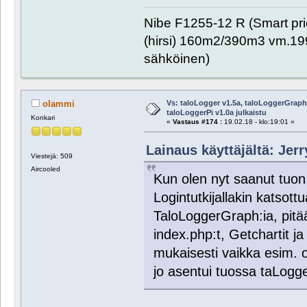
Nibe F1255-12 R (Smart pr
(hirsi) 160m2/390m3 vm.1999
sähköinen)
Vs: taloLogger v1.5a, taloLoggerGraph 
olammi
taloLoggerPi v1.0a julkaistu
Konkari
«
Vastaus #174 :
19.02.18 - klo:19:01 »
Lainaus käyttäjältä: Jerr
Viestejä: 509
Aircooled
Kun olen nyt saanut tuon
Logintutkijallakin katsott
TaloLoggerGraph:ia, pitää
index.php:t, Getchartit 
mukaisesti vaikka esim. 
jo asentui tuossa taLog