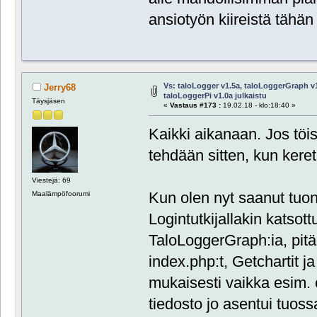
ansiotyön kiireistä tähän
Vs: taloLogger v1.5a, taloLoggerGraph v1
Jerry68
taloLoggerPi v1.0a julkaistu
Täysjäsen
«
Vastaus #173 :
19.02.18 - klo:18:40 »
Kaikki aikanaan. Jos töi
tehdään sitten, kun kere
Viestejä: 69
Kun olen nyt saanut tuon
Maalämpöfoorumi
Logintutkijallakin katsott
TaloLoggerGraph:ia, pitää
index.php:t, Getchartit 
mukaisesti vaikka esim.
tiedosto jo asentui tuo