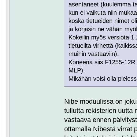
asentaneet (kuulemma ta
kun ei vaikuta niin mukaan
koska tietueiden nimet ol
ja korjasin ne vähän myö
Kokeilin myös versiota 1.2
tietueilta virhettä (kaikis
muihin vastaaviin).
Koneena siis F1255-12R ja 
MLP).
Mikähän voisi olla pieles
Nibe moduulissa on joku
tullutta rekisterien uutt
vastaava ennen päivitys
ottamalla Nibestä virrat