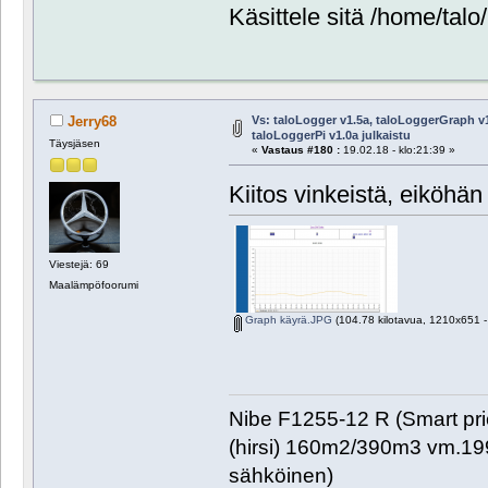
Käsittele sitä /home/talo
Vs: taloLogger v1.5a, taloLoggerGraph v1
Jerry68
taloLoggerPi v1.0a julkaistu
Täysjäsen
«
Vastaus #180 :
19.02.18 - klo:21:39 »
Kiitos vinkeistä, eiköhän 
Viestejä: 69
Maalämpöfoorumi
Graph käyrä.JPG
(104.78 kilotavua, 1210x651 - 
Nibe F1255-12 R (Smart pr
(hirsi) 160m2/390m3 vm.1999
sähköinen)