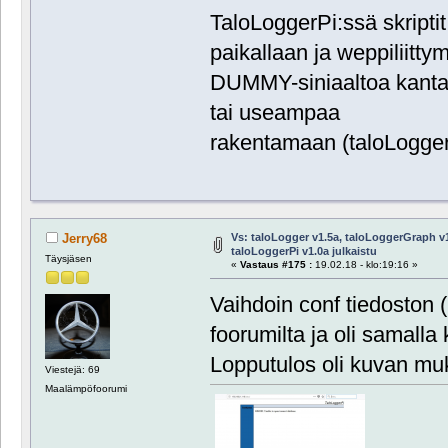
TaloLoggerPi:ssä skriptit 
paikallaan ja weppiliitty
DUMMY-siniaaltoa kantaan
tai useampaa
rakentamaan (taloLogger
Vs: taloLogger v1.5a, taloLoggerGraph v1
Jerry68
taloLoggerPi v1.0a julkaistu
Täysjäsen
«
Vastaus #175 :
19.02.18 - klo:19:16 »
Vaihdoin conf tiedoston (l
foorumilta ja oli samalla
Lopputulos oli kuvan mu
Viestejä: 69
Maalämpöfoorumi