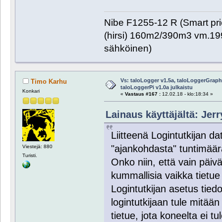
Nibe F1255-12 R (Smart pr
(hirsi) 160m2/390m3 vm.1999
sähköinen)
Vs: taloLogger v1.5a, taloLoggerGraph 
Timo Karhu
taloLoggerPi v1.0a julkaistu
Konkari
«
Vastaus #167 :
12.02.18 - klo:18:34 »
Lainaus käyttäjältä: Jerr
Liitteenä Logintutkijan da
"ajankohdasta" tuntimäärä
Viestejä: 880
Turisti.
Onko niin, että vain päiv
kummallisia vaikka tietue
Logintutkijan asetus tied
logintutkijaan tule mitään
tietue, jota koneelta ei tu