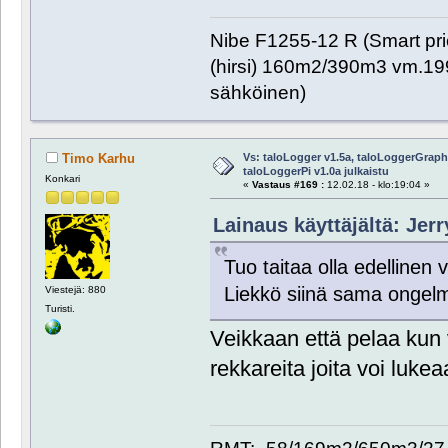
Nibe F1255-12 R (Smart pr
(hirsi) 160m2/390m3 vm.1999
sähköinen)
Vs: taloLogger v1.5a, taloLoggerGraph 
Timo Karhu
taloLoggerPi v1.0a julkaistu
Konkari
«
Vastaus #169 :
12.02.18 - klo:19:04 »
Lainaus käyttäjältä: Jerr
Tuo taitaa olla edelline
Liekkö siinä sama ongel
Viestejä: 880
Turisti.
Veikkaan että pelaa kun 
rekkareita joita voi lukea