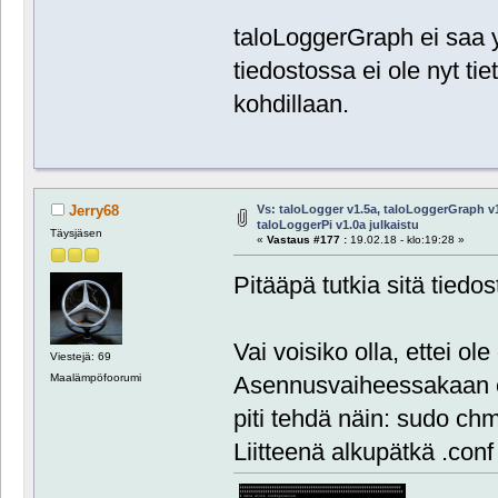
taloLoggerGraph ei saa yh
tiedostossa ei ole nyt ti
kohdillaan.
Vs: taloLogger v1.5a, taloLoggerGraph v1
Jerry68
taloLoggerPi v1.0a julkaistu
Täysjäsen
«
Vastaus #177 :
19.02.18 - klo:19:28 »
Pitääpä tutkia sitä tiedo
Vai voisiko olla, ettei ol
Viestejä: 69
Asennusvaiheessakaan ei 
Maalämpöfoorumi
piti tehdä näin: sudo ch
Liitteenä alkupätkä .conf 