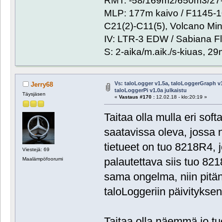
RMT: -58/169m2/650m3/27-
MLP: 177m kaivo / F1145-
C21(2)-C11(5), Volcano Min
IV: LTR-3 EDW / Sabiana Fl
S: 2-aika/m.aik./s-kiuas, 2
Vs: taloLogger v1.5a, taloLoggerGraph v1
Jerry68
taloLoggerPi v1.0a julkaistu
Täysjäsen
«
Vastaus #170 :
12.02.18 - klo:20:19 »
Taitaa olla mulla eri soft
saatavissa oleva, jossa n
tietueet on tuo 8218R4,
Viestejä: 69
palautettava siis tuo 821
Maalämpöfoorumi
sama ongelma, niin pitän
taloLoggeriin päivityksen
Taitaa olla näemmä jo t