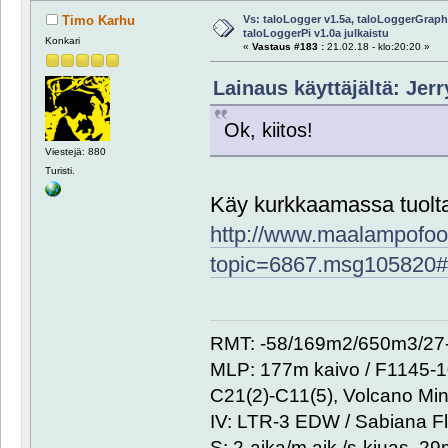
Vs: taloLogger v1.5a, taloLoggerGraph 
Timo Karhu
taloLoggerPi v1.0a julkaistu
Konkari
«
Vastaus #183 :
21.02.18 - klo:20:20 »
Lainaus käyttäjältä: Jerr
Ok, kiitos!
Viestejä: 880
Turisti.
Käy kurkkaamassa tuolt
http://www.maalampofoor
topic=6867.msg105820
RMT: -58/169m2/650m3/27-
MLP: 177m kaivo / F1145-
C21(2)-C11(5), Volcano Min
IV: LTR-3 EDW / Sabiana Fl
S: 2-aika/m.aik./s-kiuas, 2