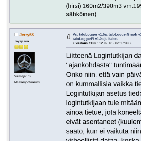
(hirsi) 160m2/390m3 vm.1999
sähköinen)
Vs: taloLogger v1.5a, taloLoggerGraph v1
Jerry68
taloLoggerPi v1.0a julkaistu
Täysjäsen
«
Vastaus #166 :
12.02.18 - klo:17:33 »
Liitteenä Logintutkijan d
"ajankohdasta" tuntimäärä
Onko niin, että vain päi
Viestejä: 69
on kummallisia vaikka tie
Maalämpöfoorumi
Logintutkijan asetus tied
logintutkijaan tule mitää
ainoa tietue, jota koneelt
eivät asentaneet (kuule
säätö, kun ei vaikuta nii
virheellistä dataa, koska