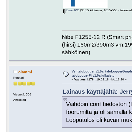
Error.JPG
(33.55 kilotavua, 1015x555 - tarkastel
Nibe F1255-12 R (Smart pr
(hirsi) 160m2/390m3 vm.1999
sähköinen)
Vs: taloLogger v1.5a, taloLoggerGraph 
olammi
taloLoggerPi v1.0a julkaistu
Konkari
«
Vastaus #176 :
19.02.18 - klo:19:20 »
Lainaus käyttäjältä: Jerr
Viestejä: 509
Aircooled
Vaihdoin conf tiedoston (l
foorumilta ja oli samalla 
Lopputulos oli kuvan muk