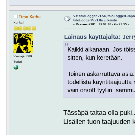
Vs: taloLogger v1.5a, taloLoggerGraph 
Timo Karhu
taloLoggerPi v1.0a julkaistu
Konkari
«
Vastaus #181 :
19.02.18 - klo:22:55 »
Lainaus käyttäjältä: Jerr
Kaikki aikanaan. Jos töi
sitten, kun keretään.
Viestejä: 880
Turisti.
Toinen askarruttava asia:
todellista käyntitaajuutt
vain on/off tyyliin, samm
Tässäpä taitaa olla puki..
Lisäilen tuon taajuuden k