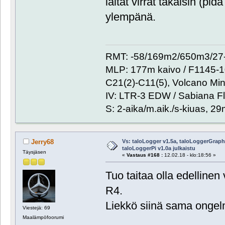
laitat virrat takaisin (p
ylempänä.
RMT: -58/169m2/650m3/27-
MLP: 177m kaivo / F1145-
C21(2)-C11(5), Volcano Min
IV: LTR-3 EDW / Sabiana Fl
S: 2-aika/m.aik./s-kiuas, 2
Vs: taloLogger v1.5a, taloLoggerGraph 
Jerry68
taloLoggerPi v1.0a julkaistu
Täysjäsen
«
Vastaus #168 :
12.02.18 - klo:18:56 »
Tuo taitaa olla edelline
R4.
Liekkö siinä sama onge
Viestejä: 69
Maalämpöfoorumi