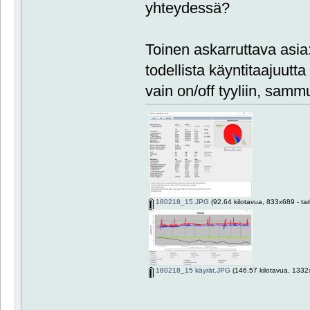
yhteydessä?
Toinen askarruttava asia:
todellista käyntitaajuut
vain on/off tyyliin, sam
180218_15.JPG
(92.64 kilotavua, 833x689 - tar
180218_15 käyrät.JPG
(146.57 kilotavua, 1332x