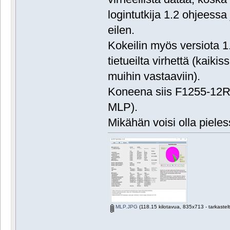
logintutkija 1.2 ohjees
eilen.
Kokeilin myös versiota 1.
tietueilta virhettä (kaikis
muihin vastaaviin).
Koneena siis F1255-12R ja
MLP).
Mikähän voisi olla piele
MLP.JPG
(118.15 kilotavua, 835x713 - tarkastel