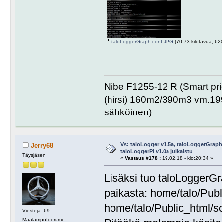
taloLoggerGraph.conf.JPG
(70.73 kilotavua, 620
Nibe F1255-12 R (Smart pr
(hirsi) 160m2/390m3 vm.1999
sähköinen)
Vs: taloLogger v1.5a, taloLoggerGraph 
Jerry68
taloLoggerPi v1.0a julkaistu
Täysjäsen
«
Vastaus #178 :
19.02.18 - klo:20:34 »
Lisäksi tuo taloLoggerGr
paikasta: home/talo/Publ
home/talo/Public_html/s
Viestejä: 69
Maalämpöfoorumi