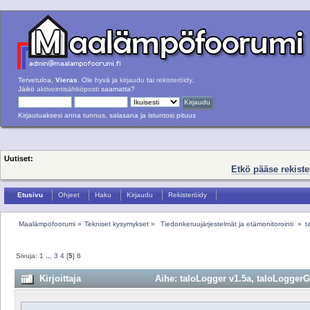
Tervetuloa,
Vieras
. Ole hyvä ja
kirjaudu
tai
rekisteröidy
.
Jäikö
aktivointisähköposti
saamatta?
Kirjautuaksesi anna tunnus, salasana ja istuntosi pituus
Uutiset:
Etkö pääse rekist
Etusivu
Ohjeet
Haku
Kirjaudu
Rekisteröidy
Maalämpöfoorumi
»
Tekniset kysymykset
»
 Tiedonkeruujärjestelmät ja etämonitorointi 
»
t
Sivuja:
1
...
3
4
[
5
]
6
Kirjoittaja
Aihe: taloLogger v1.5a, taloLoggerGr
kertaa)