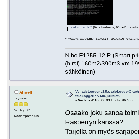
taloLogger.JPG
(69.9 kilotavua, 633x417 - tarka
«
Viimeksi muokattu: 25.02.18 - klo:08:53 kirjoittan
Nibe F1255-12 R (Smart pr
(hirsi) 160m2/390m3 vm.1999
sähköinen)
Vs: taloLogger v1.5a, taloLoggerGraph 
Ahwell
taloLoggerPi v1.0a julkaistu
Täysjäsen
«
Vastaus #185 :
06.03.18 - klo:06:58 »
Viestejä: 31
Osaako joku sanoa toim
Maalämpöfoorumi
Rasberryn kanssa?
Tarjolla on myös sarjaport