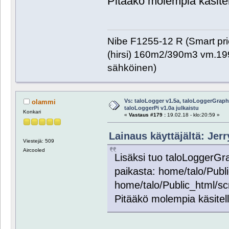
Pitääkö molempia käsite
Nibe F1255-12 R (Smart pr
(hirsi) 160m2/390m3 vm.1999
sähköinen)
Vs: taloLogger v1.5a, taloLoggerGraph 
olammi
taloLoggerPi v1.0a julkaistu
Konkari
«
Vastaus #179 :
19.02.18 - klo:20:59 »
Lainaus käyttäjältä: Jerr
Viestejä: 509
Aircooled
Lisäksi tuo taloLoggerGra
paikasta: home/talo/Publ
home/talo/Public_html/sc
Pitääkö molempia käsitel