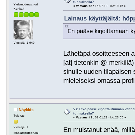
tunnuksella?
Yleismoderaattori
«
Vastaus #2 :
16.07.18 - klo:19:15 »
Konkari
Lainaus käyttäjältä: höpp
En pääse kirjoittamaan k
Viestejä: 1 640
Lähetäpä osoitteeseen a
[at] tietenkin @-merkillä
sinulle uuden tilapäisen 
mieleiseksi omassa profii
Vs: Etkö pääse kirjoittautumaan vanhal
Nöykkis
tunnuksella?
Tulokas
«
Vastaus #3 :
03.01.23 - klo:23:55 »
Viestejä: 1
En muistanut enää, millä 
Maalämpöfoorumi