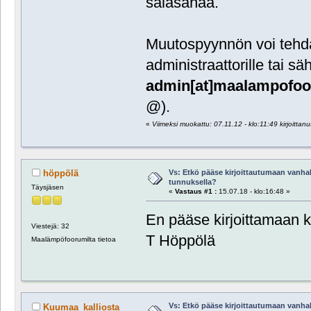
salasanaa.
Muutospyynnön voi tehdä 
administraattorille tai sä
admin[at]maalampofoor
@).
«
Viimeksi muokattu: 07.11.12 - klo:11:49 kirjoitta
Vs: Etkö pääse kirjoittautumaan vanhal
höppölä
tunnuksella?
Täysjäsen
«
Vastaus #1 :
15.07.18 - klo:16:48 »
En pääse kirjoittamaan 
Viestejä: 32
T Höppölä
Maalämpöfoorumilta tietoa
Vs: Etkö pääse kirjoittautumaan vanhal
Kuumaa_kalliosta