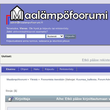
Tervetuloa,
Vieras
. Ole hyvä ja
kirjaudu
tai
rekisteröidy
.
Jäikö
aktivointisähköposti
saamatta?
Kirjautuaksesi anna tunnus, salasana ja istuntosi pituus
Uutiset:
Etkö pääse rekist
Etusivu
Ohjeet
Haku
Kirjaudu
Rekisteröidy
Maalämpöfoorumi
»
Yleistä
»
Foorumista itsestään
(Valvojat:
Kuumaa_kalliosta
,
Forum Ad
Sivuja: [
1
]
Kirjoittaja
Aihe: Etkö pääse kirjoittautumaan v