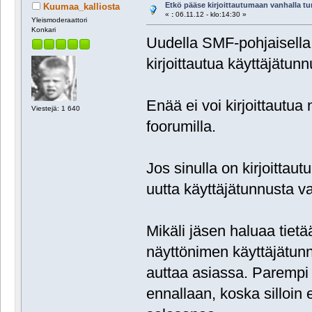
Etkö pääse kirjoittautumaan vanhalla t
Kuumaa_kalliosta
«
:
06.11.12 - klo:14:30 »
Yleismoderaattori
Konkari
Uudella SMF-pohjaisella 
kirjoittautua käyttäjätunn
Enää ei voi kirjoittautua
Viestejä: 1 640
foorumilla.
Jos sinulla on kirjoittaut
uutta käyttäjätunnusta va
Mikäli jäsen haluaa tiet
näyttönimen käyttäjätunnu
auttaa asiassa. Parempi 
ennallaan, koska silloin