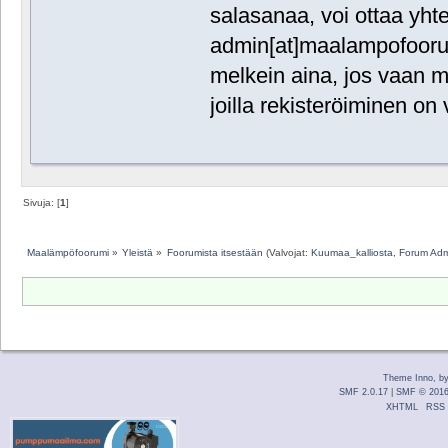
salasanaa, voi ottaa yht
admin[at]maalampofoorumi
melkein aina, jos vaan mu
joilla rekisteröiminen on
Sivuja: [
1
]
Maalämpöfoorumi
»
Yleistä
»
Foorumista itsestään
(Valvojat:
Kuumaa_kalliosta
,
Forum Ad
Theme Inno, b
SMF 2.0.17
|
SMF © 201
XHTML
RSS