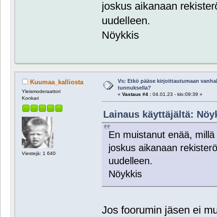
joskus aikanaan rekisterö
uudelleen.
Nöykkis
Vs: Etkö pääse kirjoittautumaan vanhal
Kuumaa_kalliosta
tunnuksella?
Yleismoderaattori
«
Vastaus #4 :
04.01.23 - klo:09:39 »
Konkari
Lainaus käyttäjältä: Nöyk
En muistanut enää, millä s
joskus aikanaan rekisterö
Viestejä: 1 640
uudelleen.
Nöykkis
Jos foorumin jäsen ei mu