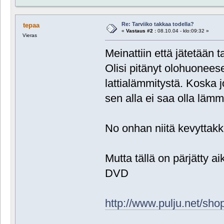
Re: Tarviiko takkaa todella?
tepaa
«
Vastaus #2 :
08.10.04 - klo:09:32 »
Vieras
Meinattiin että jätetään 
Olisi pitänyt olohuoneese
lattialämmitystä. Koska jo
sen alla ei saa olla lämm
No onhan niitä kevyttakk
Mutta tällä on pärjätty 
DVD
http://www.pulju.net/sh