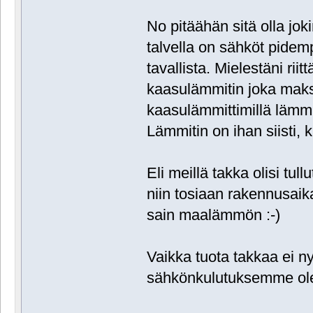
No pitäähän sitä olla jo
talvella on sähköt pidemp
tavallista. Mielestäni ri
kaasulämmitin joka maksa
kaasulämmittimillä lämm
Lämmitin on ihan siisti, 
Eli meillä takka olisi tul
niin tosiaan rakennusaik
sain maalämmön :-)
Vaikka tuota takkaa ei ny
sähkönkulutuksemme ol