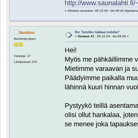
http://www.saunalahti.fi
«
Viimeksi muokattu: 08.10.04 - klo:08:42 kirjoittan
Re: Tarviiko takkaa todella?
faustino
«
Vastaus #1 :
08.10.04 - klo:08:49 »
Nuorempi jäsen
Hei!
Viestejä: 17
Myös me pähkäillimme v
Lämpöässä 15V
Mietimme varaavan ja suo
Päädyimme paikalla muu
lähinnä kuuri hinnan vuo
Pystyykö teillä asentama
olisi ollut hankalaa, jo
se menee joka tapaukse