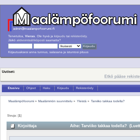
Tervetuloa,
Vieras
. Ole hyvä ja
kirjaudu
tai
rekisteröidy
.
Jäikö
aktivointisähköposti
saamatta?
Kirjautuaksesi anna tunnus, salasana ja istuntosi pituus
Uutiset:
Etkö pääse rekist
Etusivu
Ohjeet
Haku
Kirjaudu
Rekisteröidy
Maalämpöfoorumi
»
Maalämmön suunnittelu
»
Yleistä
»
Tarviiko takkaa todella?
Sivuja: [
1
]
Kirjoittaja
Aihe: Tarviiko takkaa todella? (Luett