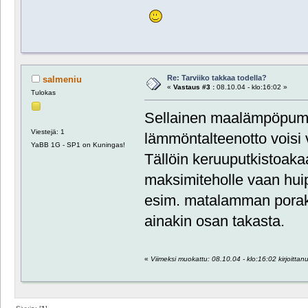
Re: Tarviiko takkaa todella?
salmeniu
«
Vastaus #3 :
08.10.04 - klo:16:02 »
Tulokas
Sellainen maalämpöpump
Viestejä: 1
lämmöntalteenotto voisi 
YaBB 1G - SP1 on Kuningas!
Tällöin keruuputkistoakaan
maksimiteholle vaan huip
esim. matalamman poraka
ainakin osan takasta.
«
Viimeksi muokattu: 08.10.04 - klo:16:02 kirjoittan