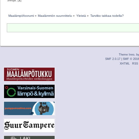
Sivuja: [
1
]
Maalämpöfoorumi
»
Maalämmön suunnittelu
»
Yleistä
»
Tarviiko takkaa todella?
Theme Inno, b
SMF 2.0.17
|
SMF © 201
XHTML
RSS