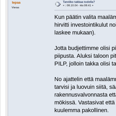
Tarviiko takkaa todella?
tepaa
«
:
08.10.04 - klo:08:41 »
Vieras
Kun päätin valita maaläm
hirvitti investointikulut 
laskee mukaan).
Jotta budjettimme olisi 
piipusta. Aluksi taloon p
PILP, jolloin takka olisi 
No ajattelin että maaläm
tarvisi ja luovuin siitä, 
rakennusvalvonnasta että
mökissä. Vastasivat että
kuulemma pakollinen.