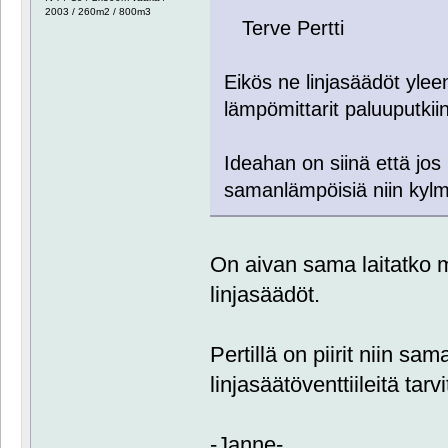
2003 / 260m2 / 800m3
Terve Pertti
Eikös ne linjasäädöt yle
lämpömittarit paluuputkii
Ideahan on siinä että jos p
samanlämpöisiä niin kyl
On aivan sama laitatko m
linjasäädöt.
Pertillä on piirit niin sam
linjasäätöventtiileitä tarvi
-Janne-