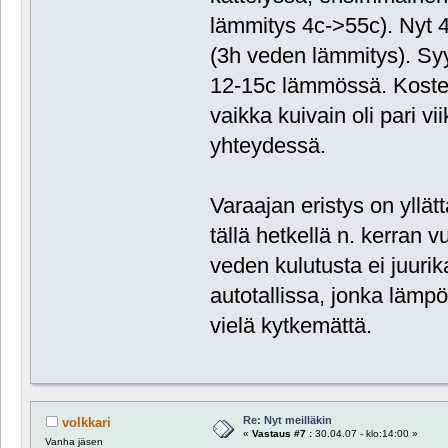
lämmitys 4c->55c). Nyt 4
(3h veden lämmitys). Syyn
12-15c lämmössä. Kosteut
vaikka kuivain oli pari v
yhteydessä.
Varaajan eristys on yllätt
tällä hetkellä n. kerra
veden kulutusta ei juurik
autotallissa, jonka lämpö 
vielä kytkemättä.
Re: Nyt meilläkin
volkkari
«
Vastaus #7 :
30.04.07 - klo:14:00 »
Vanha jäsen