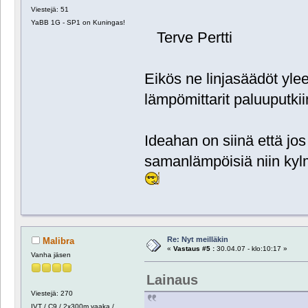
Viestejä: 51
YaBB 1G - SP1 on Kuningas!
Terve Pertti
Eikös ne linjasäädöt yl
lämpömittarit paluuputki
Ideahan on siinä että jos 
samanlämpöisiä niin kyl
Re: Nyt meilläkin
Malibra
«
Vastaus #5 :
30.04.07 - klo:10:17 »
Vanha jäsen
Lainaus
Viestejä: 270
IVT / C9 / 2x300m vaaka /