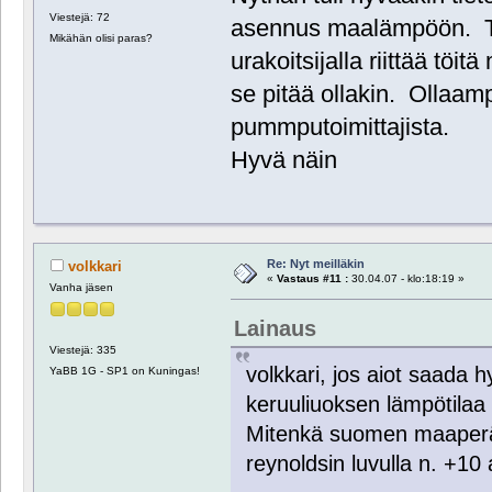
Viestejä: 72
asennus maalämpöön. Tie
Mikähän olisi paras?
urakoitsijalla riittää t
se pitää ollakin. Ollaamp
pummputoimittajista.
Hyvä näin
Re: Nyt meilläkin
volkkari
«
Vastaus #11 :
30.04.07 - klo:18:19 »
Vanha jäsen
Lainaus
Viestejä: 335
volkkari, jos aiot saada
YaBB 1G - SP1 on Kuningas!
keruuliuoksen lämpötilaa 
Mitenkä suomen maaperäs
reynoldsin luvulla n. +10