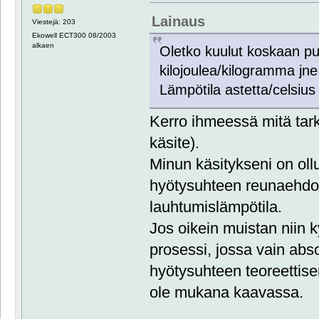
Lainaus
Viestejä: 203
Ekowell ECT300 08/2003
alkaen
Oletko kuulut koskaan pu
kilojoulea/kilogramma jne
Lämpötila astetta/celsius 
Kerro ihmeessä mitä tarko
käsite).
Minun käsitykseni on oll
hyötysuhteen reunaehdot
lauhtumislämpötila.
Jos oikein muistan niin 
prosessi, jossa vain abso
hyötysuhteen teoreettis
ole mukana kaavassa.