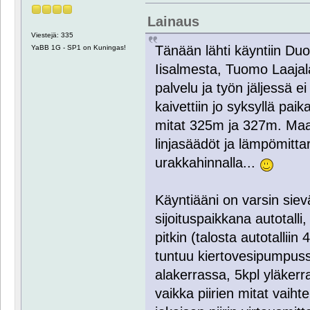
Lainaus
Viestejä: 335
Tänään lähti käyntiin Du
YaBB 1G - SP1 on Kuningas!
Iisalmesta, Tuomo Laajalah
palvelu ja työn jäljessä ei
kaivettiin jo syksyllä pai
mitat 325m ja 327m. Maap
linjasäädöt ja lämpömitta
urakkahinnalla...
Käyntiääni on varsin sie
sijoituspaikkana autotalli
pitkin (talosta autotallii
tuntuu kiertovesipumpussa
alakerrassa, 5kpl yläkerr
vaikka piirien mitat vaiht