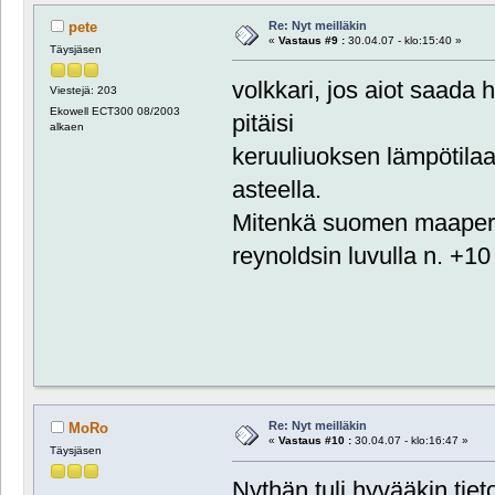
Re: Nyt meilläkin
pete
«
Vastaus #9 :
30.04.07 - klo:15:40 »
Täysjäsen
volkkari, jos aiot saad
Viestejä: 203
Ekowell ECT300 08/2003
pitäisi
alkaen
keruuliuoksen lämpötilaa
asteella.
Mitenkä suomen maaperäs
reynoldsin luvulla n. +10
Re: Nyt meilläkin
MoRo
«
Vastaus #10 :
30.04.07 - klo:16:47 »
Täysjäsen
Nythän tuli hyvääkin tiet