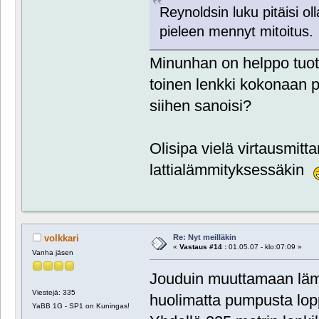
Reynoldsin luku pitäisi ol
pieleen mennyt mitoitus.
Minunhan on helppo tuot
toinen lenkki kokonaan p
siihen sanoisi?
Olisipa vielä virtausmitta
lattialämmityksessäkin
Re: Nyt meilläkin
volkkari
«
Vastaus #14 :
01.05.07 - klo:07:09 »
Vanha jäsen
Jouduin muuttamaan lämp
Viestejä: 335
huolimatta pumpusta lop
YaBB 1G - SP1 on Kuningas!