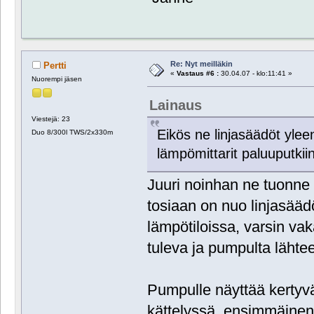
Re: Nyt meilläkin
Pertti
«
Vastaus #6 :
30.04.07 - klo:11:41 »
Nuorempi jäsen
Lainaus
Viestejä: 23
Eikös ne linjasäädöt yle
Duo 8/300l TWS/2x330m
lämpömittarit paluuputkii
Juuri noinhan ne tuonne a
tosiaan on nuo linjasääd
lämpötiloissa, varsin v
tuleva ja pumpulta lähte
Pumpulle näyttää kertyvä
kättelyssä, ensimmäinen 