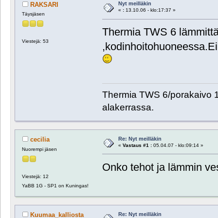
Nyt meilläkin
RAKSARI
«
:
13.10.06 - klo:17:37 »
Täysjäsen
Thermia TWS 6 lämmittää
Viestejä: 53
,kodinhoitohuoneessa.Ei
Thermia TWS 6/porakaivo 12
alakerrassa.
Re: Nyt meilläkin
cecilia
«
Vastaus #1 :
05.04.07 - klo:09:14 »
Nuorempi jäsen
Onko tehot ja lämmin ve
Viestejä: 12
YaBB 1G - SP1 on Kuningas!
Re: Nyt meilläkin
Kuumaa_kalliosta