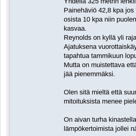
Yhdellä 325 metrin lenkil
Painehäviö 42,8 kpa jos 
osista 10 kpa niin puolen
kasvaa.
Reynolds on kyllä yli raj
Ajatuksena vuorottaiskäy
tapahtua tammikuun lopu
Mutta on muistettava ett
jää pienemmäksi.
Olen sitä mieltä että su
mitoituksista menee pielee
On aivan turha kinastel
lämpökertoimista jollei 