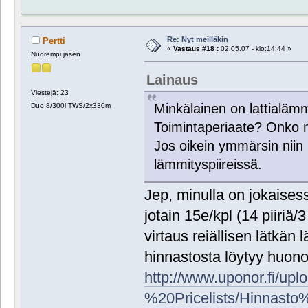
Re: Nyt meilläkin
Pertti
«
Vastaus #18 :
02.05.07 - klo:14:44 »
Nuorempi jäsen
Lainaus
Viestejä: 23
Minkälainen on lattialämmi
Duo 8/300l TWS/2x330m
Toimintaperiaate? Onko 
Jos oikein ymmärsin niin P
lämmityspiireissä.
Jep, minulla on jokaisessa
jotain 15e/kpl (14 piiriä
virtaus reiällisen lätkän
hinnastosta löytyy huono k
http://www.uponor.fi/
%20Pricelists/Hinnast