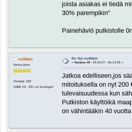
joista asiakas ei tiedä m
30% parempikin"
Painehäviö putkistolle 0
Re: Nyt meilläkin
volkkari
«
Vastaus #8 :
30.04.07 - klo:14:56 »
Vanha jäsen
Jatkoa edelliseen,jos s
Viestejä: 335
mitoituksella on nyt 200 
YaBB 1G - SP1 on Kuningas!
tulevaisuudessa kun sähk
Putkiston käyttöikä maa
on vähintääkin 40 vuotta