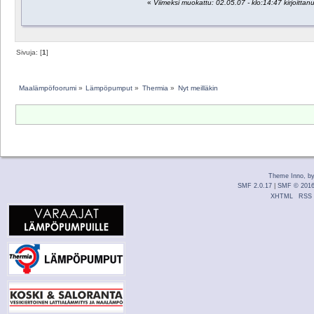
«
Viimeksi muokattu: 02.05.07 - klo:14:47 kirjoittan
Sivuja: [
1
]
Maalämpöfoorumi
»
Lämpöpumput
»
Thermia
»
Nyt meilläkin
Theme Inno, b
SMF 2.0.17
|
SMF © 201
XHTML
RSS