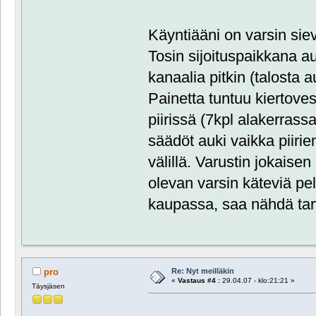
Käyntiääni on varsin si
Tosin sijoituspaikkana au
kanaalia pitkin (talosta a
Painetta tuntuu kiertov
piirissä (7kpl alakerrassa
säädöt auki vaikka piiri
välillä. Varustin jokaisen 
olevan varsin käteviä pel
kaupassa, saa nähdä tarv
Re: Nyt meilläkin
pro
«
Vastaus #4 :
29.04.07 - klo:21:21 »
Täysjäsen