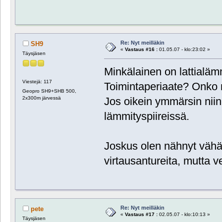
Re: Nyt meilläkin
SH9
«
Vastaus #16 :
01.05.07 - klo:23:02 »
Täysjäsen
Minkälainen on lattialämm
Viestejä: 117
Toimintaperiaate? Onko 
Geopro SH9+SHB 500,
2x300m järvessä
Jos oikein ymmärsin niin P
lämmityspiireissä.
Joskus olen nähnyt väh
virtausantureita, mutta ve
Re: Nyt meilläkin
pete
«
Vastaus #17 :
02.05.07 - klo:10:13 »
Täysjäsen