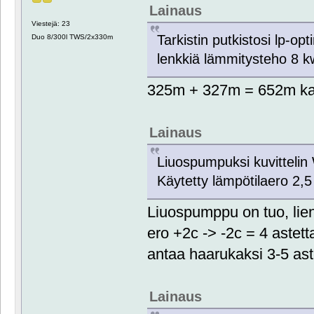
Lainaus
Viestejä: 23
Tarkistin putkistosi lp-op
Duo 8/300l TWS/2x330m
lenkkiä lämmitysteho 8 k
325m + 327m = 652m ka
Lainaus
Liuospumpuksi kuvittelin
Käytetty lämpötilaero 2,5
Liuospumppu on tuo, lien
ero +2c -> -2c = 4 astet
antaa haarukaksi 3-5 ast
Lainaus