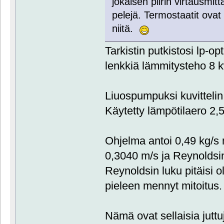
jokaisen piirin virtausmitt
pelejä. Termostaatit ovat
niitä.
Tarkistin putkistosi lp-o
lenkkiä lämmitysteho 8 
Liuospumpuksi kuvittelin
Käytetty lämpötilaero 2,5
Ohjelma antoi 0,49 kg/s 
0,3040 m/s ja Reynoldsi
Reynoldsin luku pitäisi o
pieleen mennyt mitoitus.
Nämä ovat sellaisia juttuj