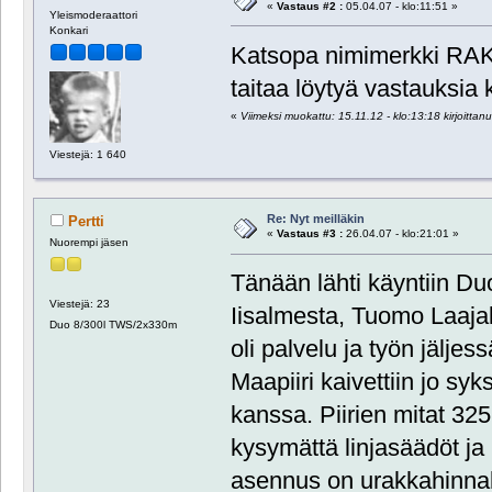
«
Vastaus #2 :
05.04.07 - klo:11:51 »
Yleismoderaattori
Konkari
Katsopa nimimerkki R
taitaa löytyä vastauksia 
«
Viimeksi muokattu: 15.11.12 - klo:13:18 kirjoittan
Viestejä: 1 640
Re: Nyt meilläkin
Pertti
«
Vastaus #3 :
26.04.07 - klo:21:01 »
Nuorempi jäsen
Tänään lähti käyntiin Du
Viestejä: 23
Iisalmesta, Tuomo Laajal
Duo 8/300l TWS/2x330m
oli palvelu ja työn jäljes
Maapiiri kaivettiin jo syk
kanssa. Piirien mitat 32
kysymättä linjasäädöt ja 
asennus on urakkahinnal