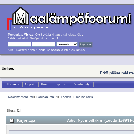
Tervetuloa,
Vieras
. Ole hyvä ja
kirjaudu
tai
rekisteröidy
.
Jäikö
aktivointisähköposti
saamatta?
Kirjautuaksesi anna tunnus, salasana ja istuntosi pituus
Uutiset:
Etkö pääse rekist
Etusivu
Ohjeet
Haku
Kirjaudu
Rekisteröidy
Maalämpöfoorumi
»
Lämpöpumput
»
Thermia
»
Nyt meilläkin
Sivuja: [
1
]
Kirjoittaja
Aihe: Nyt meilläkin (Luettu 16894 ke