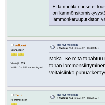
Ei lämpötila nouse ei to
on"lämmönsitomiskyvystä
lämmönkeruuputkiston väl
Re: Nyt meilläkin
volkkari
«
Vastaus #12 :
30.04.07 - klo:18:33 »
Vanha jäsen
Moka. Se mitä tapahtuu m
Viestejä: 335
tähän lämmönsiirtyminen 
YaBB 1G - SP1 on Kuningas!
voitaisiinko puhua"keräy
Re: Nyt meilläkin
Pertti
«
Vastaus #13 :
30.04.07 - klo:22:10 »
Nuorempi jäsen