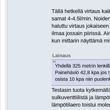
Tällä hetkellä virtaus ka
samat 4-4.5l/min. Noiden
haluttu virtaus jokaiseen 
ilmaa jossain piirissä. A
kun mittarin näyttämä mi
Lainaus
Yhdellä 325 metrin lenkil
Painehäviö 42,8 kpa jos 
osista 10 kpa niin puolen
Testasin tuota kytkemäll
sulkuventtiilistä ja lämp
lämpötilaero toistui mol