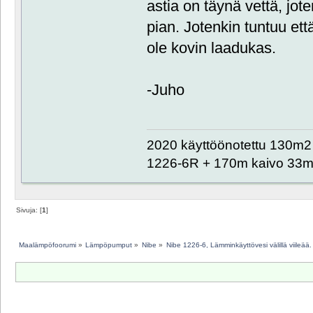
astia on täynä vettä, jo
pian. Jotenkin tuntuu et
ole kovin laadukas.
-Juho
2020 käyttöönotettu 130m2 o
1226-6R + 170m kaivo 33m 
Sivuja: [
1
]
Maalämpöfoorumi
»
Lämpöpumput
»
Nibe
»
Nibe 1226-6, Lämminkäyttövesi välillä viileää.