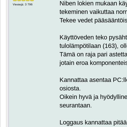
Niben lokien mukaan käy
Viestejä: 3 796
tekeminen vaikuttaa norm
Tekee vedet pääsääntöis
Käyttöveden teko pysäh
tulolämpötilaan (163), ol
Tämä on raja pari astett
jotain eroa komponentei
Kannattaa asentaa PC:lle
osiosta.
Oikein hyvä ja hyödylli
seurantaan.
Loggaus kannattaa pitää pä