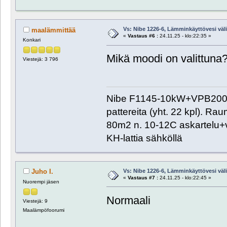
Vs: Nibe 1226-6, Lämminkäyttövesi välill
maalämmittää
«
Vastaus #6 :
24.11.25 - klo:22:35 »
Konkari
Mikä moodi on valittuna
Viestejä: 3 796
Nibe F1145-10kW+VPB200+
pattereita (yht. 22 kpl). R
80m2 n. 10-12C askartelu+
KH-lattia sähköllä
Vs: Nibe 1226-6, Lämminkäyttövesi välill
Juho I.
«
Vastaus #7 :
24.11.25 - klo:22:45 »
Nuorempi jäsen
Normaali
Viestejä: 9
Maalämpöfoorumi