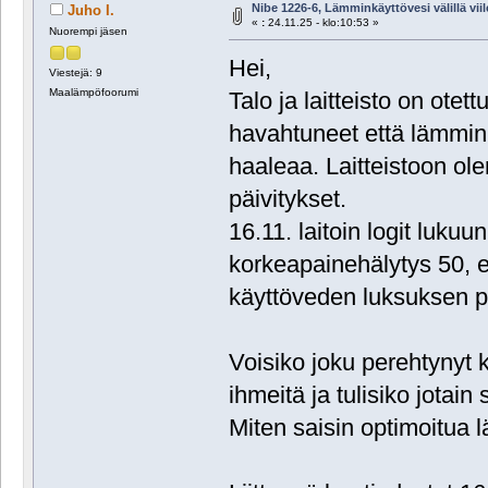
Nibe 1226-6, Lämminkäyttövesi välillä viil
Juho I.
«
:
24.11.25 - klo:10:53 »
Nuorempi jäsen
Hei,
Viestejä: 9
Maalämpöfoorumi
Talo ja laitteisto on ote
havahtuneet että lämmin
haaleaa. Laitteistoon ole
päivitykset.
16.11. laitoin logit lukuun
korkeapainehälytys 50, ed
käyttöveden luksuksen p
Voisiko joku perehtynyt 
ihmeitä ja tulisiko jotain
Miten saisin optimoitua