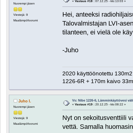
«
Vastaus #18 :
07.12.25 - klo:13:03 »
Nuorempi jäsen
Hei, anteeksi radiohiljais
Viestejä: 9
Maalämpöfoorumi
Talovalmistajan LVI-asent
tilanteen, ei vielä ole kä
-Juho
2020 käyttöönotettu 130m2 o
1226-6R + 170m kaivo 33m 
Vs: Nibe 1226-6, Lämminkäyttövesi välill
Juho I.
«
Vastaus #19 :
20.12.25 - klo:08:22 »
Nuorempi jäsen
Nyt on sekoitusventtiili
Viestejä: 9
Maalämpöfoorumi
vettä. Samalla huomasin e