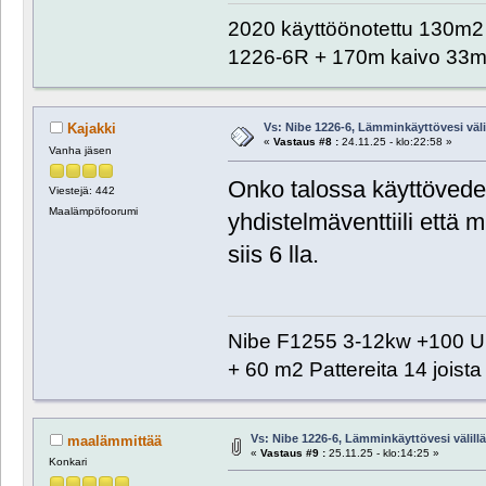
2020 käyttöönotettu 130m2 o
1226-6R + 170m kaivo 33m 
Vs: Nibe 1226-6, Lämminkäyttövesi välill
Kajakki
«
Vastaus #8 :
24.11.25 - klo:22:58 »
Vanha jäsen
Onko talossa käyttövede
Viestejä: 442
Maalämpöfoorumi
yhdistelmäventtiili että
siis 6 lla.
Nibe F1255 3-12kw +100 UK
+ 60 m2 Pattereita 14 joist
Vs: Nibe 1226-6, Lämminkäyttövesi välillä 
maalämmittää
«
Vastaus #9 :
25.11.25 - klo:14:25 »
Konkari