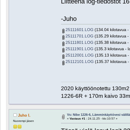
Liitteenä log-tiedostot 16
-Juho
25111601.LOG
(134.04 kilotavua - 
25111701.LOG
(135.29 kilotavua - 
25111801.LOG
(135.38 kilotavua - 
25111901.LOG
(135.3 kilotavua - l
25112001.LOG
(135.13 kilotavua - 
25112101.LOG
(135.37 kilotavua - 
2020 käyttöönotettu 130m2 o
1226-6R + 170m kaivo 33m 
Vs: Nibe 1226-6, Lämminkäyttövesi välillä 
Juho I.
«
Vastaus #1 :
24.11.25 - klo:10:57 »
Nuorempi jäsen