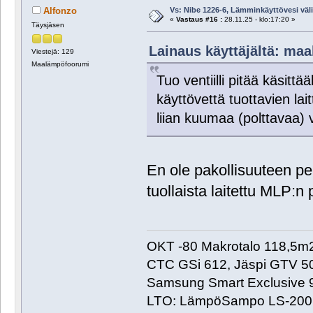
Vs: Nibe 1226-6, Lämminkäyttövesi välill
Alfonzo
«
Vastaus #16 :
28.11.25 - klo:17:20 »
Täysjäsen
Lainaus käyttäjältä: maa
Viestejä: 129
Maalämpöfoorumi
Tuo ventiilli pitää käsitt
käyttövettä tuottavien lai
liian kuumaa (polttavaa) 
En ole pakollisuuteen per
tuollaista laitettu MLP:n
OKT -80 Makrotalo 118,5m
CTC GSi 612, Jäspi GTV 50
Samsung Smart Exclusive 
LTO: LämpöSampo LS-200 b