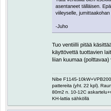
asentaneet tälläisen. Ep
viileyselle, jumittaakohan
-Juho
Tuo ventiilli pitää käsitt
käyttövettä tuottavien lai
liian kuumaa (polttavaa) 
Nibe F1145-10kW+VPB200+
pattereita (yht. 22 kpl). R
80m2 n. 10-12C askartelu+
KH-lattia sähköllä