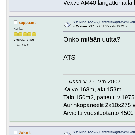
Vexve AM40 langattomalla 
Vs: Nibe 1226-6, Lämminkäyttövesi välill
seppaant
«
Vastaus #17 :
29.11.25 - klo:19:22 »
Konkari
Onko mitään uutta?
Viestejä: 5 853
L-Ässä V-7
ATS
L-Ässä V-7.0 vm.2007
Kaivo 163m, akt.153m
Talo 150m2, patterit, v.1975
Aurinkopaneelit 2x10x275 
Arvioitu vuosituotanto 450
Vs: Nibe 1226-6, Lämminkäyttövesi välill
Juho I.