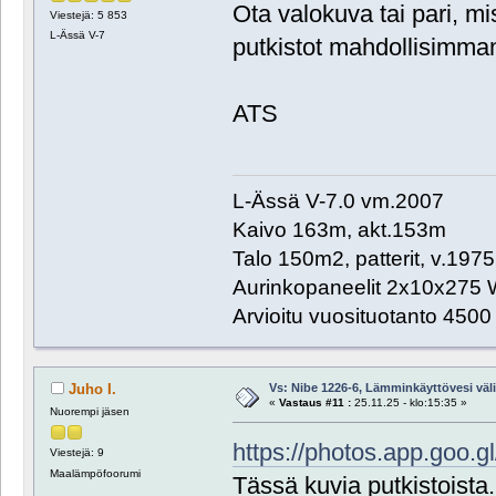
Ota valokuva tai pari, m
Viestejä: 5 853
L-Ässä V-7
putkistot mahdollisimman
ATS
L-Ässä V-7.0 vm.2007
Kaivo 163m, akt.153m
Talo 150m2, patterit, v.1975
Aurinkopaneelit 2x10x275 
Arvioitu vuosituotanto 450
Vs: Nibe 1226-6, Lämminkäyttövesi välill
Juho I.
«
Vastaus #11 :
25.11.25 - klo:15:35 »
Nuorempi jäsen
https://photos.app.goo
Viestejä: 9
Maalämpöfoorumi
Tässä kuvia putkistoista.