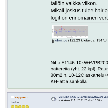
tällöin vaikka viikon.
Mikäli joskus tulee häiri
logit on erinomainen vert
juhoi.jpg
(122.23 kilotavua, 1347x49
Nibe F1145-10kW+VPB200+
pattereita (yht. 22 kpl). R
80m2 n. 10-12C askartelu+
KH-lattia sähköllä
Vs: Nibe 1226-6, Lämminkäyttövesi välill
seppaant
«
Vastaus #10 :
25.11.25 - klo:15:08 »
Konkari