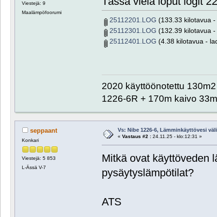
Tässä vielä loput logit 2
Viestejä: 9
Maalämpöfoorumi
25112201.LOG
(133.33 kilotavua - 
25112301.LOG
(132.39 kilotavua - 
25112401.LOG
(4.38 kilotavua - la
2020 käyttöönotettu 130m2 o
1226-6R + 170m kaivo 33m 
Vs: Nibe 1226-6, Lämminkäyttövesi välill
seppaant
«
Vastaus #2 :
24.11.25 - klo:12:31 »
Konkari
Mitkä ovat käyttöveden 
Viestejä: 5 853
L-Ässä V-7
pysäytyslämpötilat?
ATS