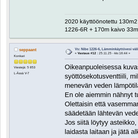
2020 käyttöönotettu 130m2 o
1226-6R + 170m kaivo 33m 
Vs: Nibe 1226-6, Lämminkäyttövesi välill
seppaant
«
Vastaus #12 :
25.11.25 - klo:16:44 »
Konkari
Oikeanpuoleisessa kuvas
Viestejä: 5 853
L-Ässä V-7
syöttösekotusventtiili, m
menevän veden lämpötil
En ole aiemmin nähnyt tu
Olettaisin että vasemma
säädetään lähtevän vede
Jos siitä löytyy asteikk
laidasta laitaan ja jätä 