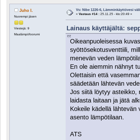
Vs: Nibe 1226-6, Lämminkäyttövesi välill
Juho I.
«
Vastaus #14 :
25.11.25 - klo:20:49 »
Nuorempi jäsen
Lainaus käyttäjältä: sepp
Viestejä: 9
Maalämpöfoorumi
Oikeanpuoleisessa kuvass
syöttösekotusventtiili, m
menevän veden lämpötila
En ole aiemmin nähnyt tuo
Olettaisin että vasemma
säädetään lähtevän veden
Jos siitä löytyy asteikko
laidasta laitaan ja jätä 
Kokeile kädellä lähtevän
asento lämpötilaan.
ATS