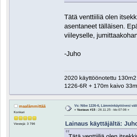
Tätä venttiiliä olen itsek
asentaneet tälläisen. Ep
viileyselle, jumittaakoha
-Juho
2020 käyttöönotettu 130m2 o
1226-6R + 170m kaivo 33m 
Vs: Nibe 1226-6, Lämminkäyttövesi välill
maalämmittää
«
Vastaus #15 :
26.11.25 - klo:07:06 »
Konkari
Lainaus käyttäjältä: Juho 
Viestejä: 3 796
Tätä venttiiliä olen itsekk