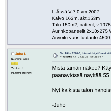
L-Ässä V-7.0 vm.2007
Kaivo 163m, akt.153m
Talo 150m2, patterit, v.1975
Aurinkopaneelit 2x10x275 
Arvioitu vuosituotanto 450
Vs: Nibe 1226-6, Lämminkäyttövesi välill
Juho I.
«
Vastaus #3 :
24.11.25 - klo:21:04 »
Nuorempi jäsen
Mistä tämän näkee? Käy
Viestejä: 9
Maalämpöfoorumi
päänäytössä näyttää 55 a
Nyt kaikista talon hanois
-Juho