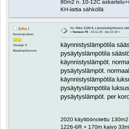
80m2 n. 10-12C askartelu+
KH-lattia sähköllä
Vs: Nibe 1226-6, Lämminkäyttövesi välill
Juho I.
«
Vastaus #5 :
24.11.25 - klo:22:19 »
Nuorempi jäsen
käynnistyslämpötila sää
Viestejä: 9
Maalämpöfoorumi
pysäytyslämpötila sääst
käynnistyslämpöt. norma
pysäytyslämpöt. normaal
käynnistyslämpötila luks
pysäytyslämpötila luksu
pysäytyslämpöt. per kor
2020 käyttöönotettu 130m2 o
1226-6R + 170m kaivo 33m 