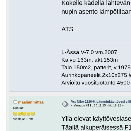
Kokeile kädellä lähtevän
nupin asento lämpötilaan
ATS
L-Ässä V-7.0 vm.2007
Kaivo 163m, akt.153m
Talo 150m2, patterit, v.1975
Aurinkopaneelit 2x10x275 
Arvioitu vuosituotanto 450
Vs: Nibe 1226-6, Lämminkäyttövesi välill
maalämmittää
«
Vastaus #13 :
25.11.25 - klo:19:12 »
Konkari
Yllä olevat käyttövesias
Viestejä: 3 796
Täällä alkuperäisessä 