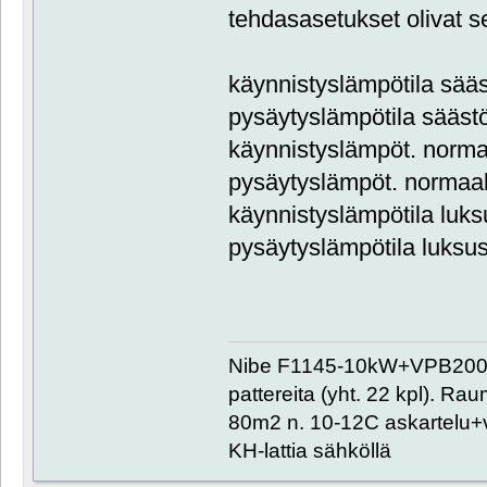
tehdasasetukset olivat s
käynnistyslämpötila sää
pysäytyslämpötila sääst
käynnistyslämpöt. norma
pysäytyslämpöt. normaal
käynnistyslämpötila luks
pysäytyslämpötila luksu
Nibe F1145-10kW+VPB200+
pattereita (yht. 22 kpl). R
80m2 n. 10-12C askartelu+
KH-lattia sähköllä