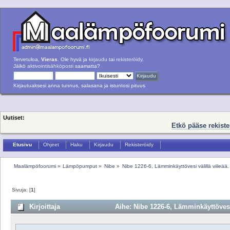
Tervetuloa,
Vieras
. Ole hyvä ja
kirjaudu
tai
rekisteröidy
.
Jäikö
aktivointisähköposti
saamatta?
Kirjautuaksesi anna tunnus, salasana ja istuntosi pituus
Uutiset:
Etkö pääse rekist
Etusivu
Ohjeet
Haku
Kirjaudu
Rekisteröidy
Maalämpöfoorumi
»
Lämpöpumput
»
Nibe
»
Nibe 1226-6, Lämminkäyttövesi välillä viileää.
Sivuja: [
1
]
Kirjoittaja
Aihe: Nibe 1226-6, Lämminkäyttövesi v