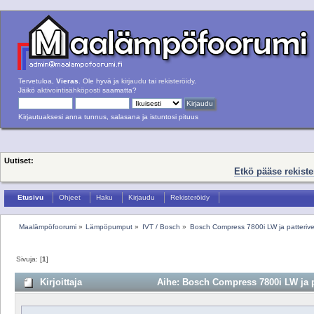
Tervetuloa,
Vieras
. Ole hyvä ja
kirjaudu
tai
rekisteröidy
.
Jäikö
aktivointisähköposti
saamatta?
Kirjautuaksesi anna tunnus, salasana ja istuntosi pituus
Uutiset:
Etkö pääse rekist
Etusivu
Ohjeet
Haku
Kirjaudu
Rekisteröidy
Maalämpöfoorumi
»
Lämpöpumput
»
IVT / Bosch
»
Bosch Compress 7800i LW ja patteriv
Sivuja: [
1
]
Kirjoittaja
Aihe: Bosch Compress 7800i LW ja p