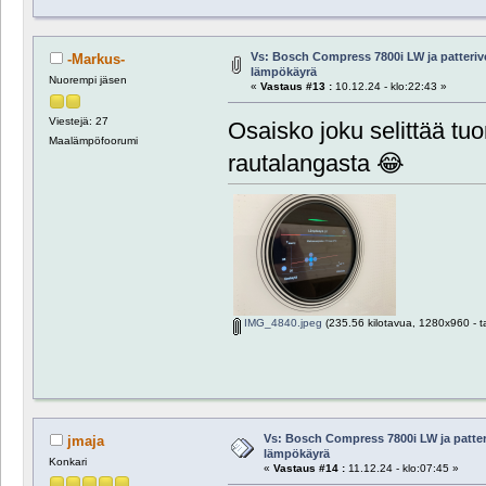
Vs: Bosch Compress 7800i LW ja patteri
-Markus-
lämpökäyrä
Nuorempi jäsen
«
Vastaus #13 :
10.12.24 - klo:22:43 »
Viestejä: 27
Osaisko joku selittää t
Maalämpöfoorumi
rautalangasta 😂
IMG_4840.jpeg
(235.56 kilotavua, 1280x960 - ta
Vs: Bosch Compress 7800i LW ja patte
jmaja
lämpökäyrä
Konkari
«
Vastaus #14 :
11.12.24 - klo:07:45 »