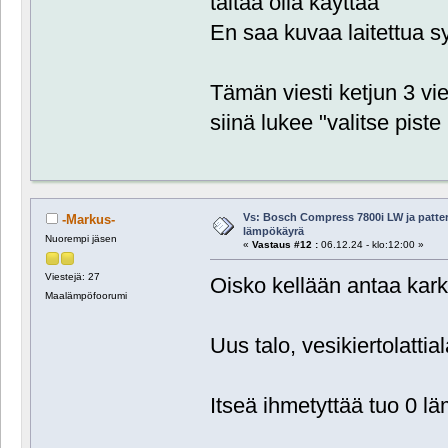
taitaa olla käyttää
En saa kuvaa laitettua sy
Tämän viesti ketjun 3 vi
siinä lukee "valitse pist
Vs: Bosch Compress 7800i LW ja patte
-Markus-
lämpökäyrä
Nuorempi jäsen
«
Vastaus #12 :
06.12.24 - klo:12:00 »
Viestejä: 27
Oisko kellään antaa kark
Maalämpöfoorumi
Uus talo, vesikiertolatt
Itseä ihmetyttää tuo 0 l