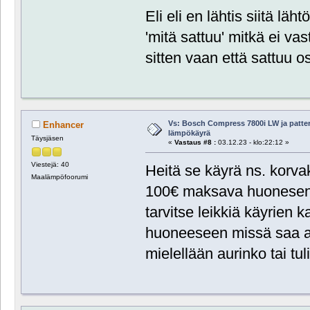
Eli eli en lähtis siitä lä
'mitä sattuu' mitkä ei vas
sitten vaan että sattuu
Vs: Bosch Compress 7800i LW ja patte
Enhancer
lämpökäyrä
Täysjäsen
«
Vastaus #8 :
03.12.23 - klo:22:12 »
Viestejä: 40
Heitä se käyrä ns. korvak
Maalämpöfoorumi
100€ maksava huonesenso
tarvitse leikkiä käyrien k
huoneeseen missä saa ain
mielellään aurinko tai tu