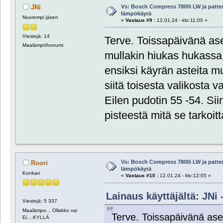
Vs: Bosch Compress 7800i LW ja patte
JNi
lämpökäyrä
Nuorempi jäsen
«
Vastaus #9 :
12.01.24 - klo:11:00 »
Viestejä: 14
Terve. Toissapäivänä ase
Maalämpöfoorumi
mullakin hiukas hukassa
ensiksi käyrän asteita m
siitä toisesta valikosta v
Eilen pudotin 55 -54. Sii
pisteestä mitä se tarkoit
Vs: Bosch Compress 7800i LW ja patte
Roori
lämpökäyrä
Konkari
«
Vastaus #10 :
12.01.24 - klo:12:05 »
Lainaus käyttäjältä: JNi 
Viestejä: 5 337
Maalämpo... Ollakko vai
Terve. Toissapäivänä asen
Ei....KYLLÄ