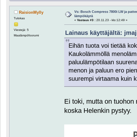
Vs: Bosch Compress 7800i LW ja patte
RaisionMylly
lämpökäyrä
Tulokas
«
Vastaus #3 :
20.11.23 - klo:12:49 »
Viestejä: 5
Lainaus käyttäjältä: jmaj
Maalämpöfoorumi
Eihän tuota voi tietää ko
Kaukolämmöllä menolämpö
paluulämpötilaan suuren
menon ja paluun ero pien
suurempi virtaama kuin 
Ei toki, mutta on tuohon
koska Helenkin pystyy.