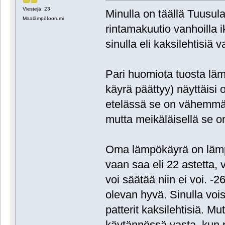
Viestejä: 23
Minulla on täällä Tuusul
Maalämpöfoorumi
rintamakuutio vanhoilla ik
sinulla eli kaksilehtisiä 
Pari huomiota tuosta läm
käyrä päättyy) näyttäisi 
etelässä se on vähemmä
mutta meikäläisellä se o
Oma lämpökäyrä on lämp
vaan saa eli 22 astetta,
voi säätää niin ei voi. -
olevan hyvä. Sinulla vois
patterit kaksilehtisiä. M
käytännössä vasta, kun p