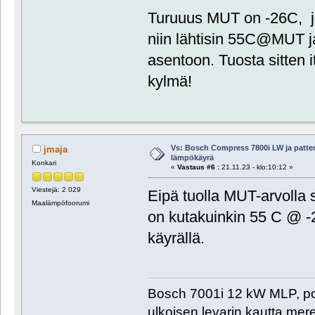
Turuuus MUT on -26C, jo
niin lähtisin 55C@MUT ja
asentoon. Tuosta sitten i
kylmä!
Vs: Bosch Compress 7800i LW ja patte
jmaja
lämpökäyrä
Konkari
«
Vastaus #6 :
21.11.23 - klo:10:12 »
Viestejä: 2 029
Eipä tuolla MUT-arvolla
Maalämpöfoorumi
on kutakuinkin 55 C @ -26
käyrällä.
Bosch 7001i 12 kW MLP, poh
ulkoisen levarin kautta me