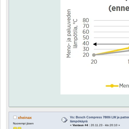
Vs: Bosch Compress 7800i LW ja patte
xheinax
lämpökäyrä
Nuorempi jäsen
«
Vastaus #4 :
20.11.23 - klo:20:10 »