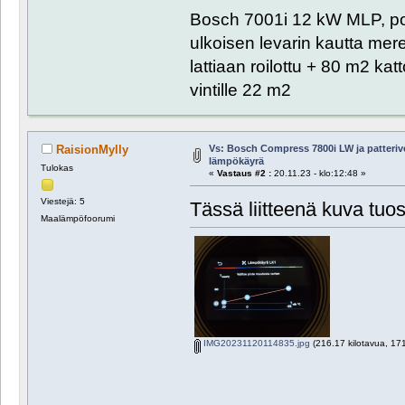
Bosch 7001i 12 kW MLP, poh
ulkoisen levarin kautta me
lattiaan roilottu + 80 m2 ka
vintille 22 m2
Vs: Bosch Compress 7800i LW ja patteri
RaisionMylly
lämpökäyrä
Tulokas
«
Vastaus #2 :
20.11.23 - klo:12:48 »
Viestejä: 5
Tässä liitteenä kuva tuo
Maalämpöfoorumi
IMG20231120114835.jpg
(216.17 kilotavua, 171