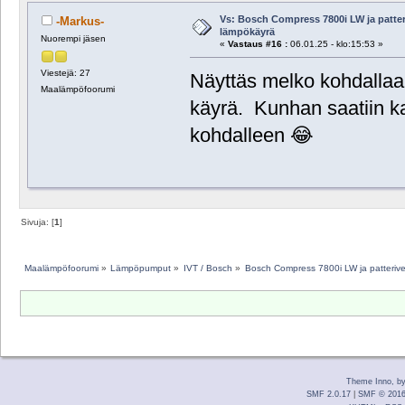
Vs: Bosch Compress 7800i LW ja patte
-Markus-
lämpökäyrä
Nuorempi jäsen
«
Vastaus #16 :
06.01.25 - klo:15:53 »
Viestejä: 27
Näyttäs melko kohdallaan
Maalämpöfoorumi
käyrä. Kunhan saatiin k
kohdalleen 😂
Sivuja: [
1
]
Maalämpöfoorumi
»
Lämpöpumput
»
IVT / Bosch
»
Bosch Compress 7800i LW ja patteriv
Theme Inno, b
SMF 2.0.17
|
SMF © 201