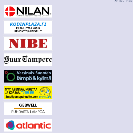
XHTML
RSS