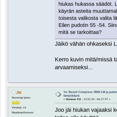
hiukas hukassa säädöt. L
käyrän asteita muuttamall
toisesta valikosta valita l
Eilen pudotin 55 -54. Siin
mitä se tarkoittaa?
Jäikö vähän ohkaseksi 
Kerro kuvin mitä/missä ta
arvaamiseksi...
Vs: Bosch Compress 7800i LW ja patte
JNi
lämpökäyrä
Nuorempi jäsen
«
Vastaus #11 :
13.01.24 - klo:17:57 »
Viestejä: 14
Joo jäi hiukan vajaaksi 
Maalämpöfoorumi