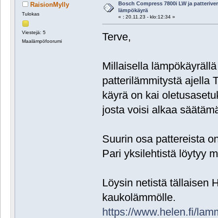
Bosch Compress 7800i LW ja patterive
RaisionMylly
lämpökäyrä
Tulokas
«
:
20.11.23 - klo:12:34 »
Viestejä: 5
Terve,
Maalämpöfoorumi
Millaisella lämpökäyräll
patterilämmitystä ajella 
käyrä on kai oletusasetu
josta voisi alkaa säätäm
Suurin osa pattereista o
Pari yksilehtistä löytyy m
Löysin netistä tällaisen 
kaukolämmölle.
https://www.helen.fi/lamm