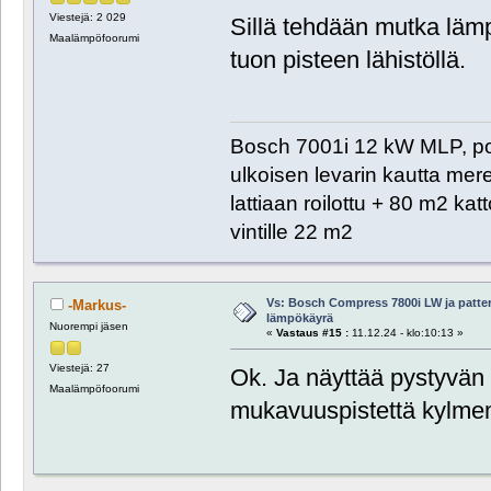
Viestejä: 2 029
Sillä tehdään mutka lä
Maalämpöfoorumi
tuon pisteen lähistöllä.
Bosch 7001i 12 kW MLP, poh
ulkoisen levarin kautta me
lattiaan roilottu + 80 m2 ka
vintille 22 m2
Vs: Bosch Compress 7800i LW ja patte
-Markus-
lämpökäyrä
Nuorempi jäsen
«
Vastaus #15 :
11.12.24 - klo:10:13 »
Viestejä: 27
Ok. Ja näyttää pystyvän 
Maalämpöfoorumi
mukavuuspistettä kylm