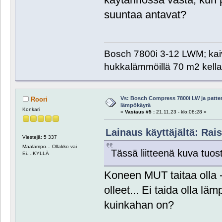
suuntaa antavat?
Bosch 7800i 3-12 LWM; kaiv
hukkalämmöillä 70 m2 kellar
Vs: Bosch Compress 7800i LW ja patte
Roori
lämpökäyrä
Konkari
«
Vastaus #5 :
21.11.23 - klo:08:28 »
Lainaus käyttäjältä: Rais
Viestejä: 5 337
Maalämpo... Ollakko vai
Tässä liitteenä kuva tuos
Ei....KYLLÄ
Koneen MUT taitaa olla 
olleet... Ei taida olla l
kuinkahan on?