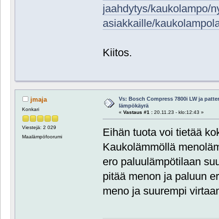
jaahdytys/kaukolampo/nyk
asiakkaille/kaukolampola
Kiitos.
Vs: Bosch Compress 7800i LW ja patte
jmaja
lämpökäyrä
Konkari
«
Vastaus #1 :
20.11.23 - klo:12:43 »
Viestejä: 2 029
Eihän tuota voi tietää ko
Maalämpöfoorumi
Kaukolämmöllä menolämpö
ero paluulämpötilaan s
pitää menon ja paluun er
meno ja suurempi virtaa