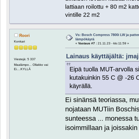
lattiaan roilottu + 80 m2 ka
vintille 22 m2
Vs: Bosch Compress 7800i LW ja patte
Roori
lämpökäyrä
Konkari
«
Vastaus #7 :
21.11.23 - klo:11:59 »
Lainaus käyttäjältä: jmaj
Viestejä: 5 337
Maalämpo... Ollakko vai
Eipä tuolla MUT-arvolla 
Ei....KYLLÄ
kutakuinkin 55 C @ -26 C 
käyrällä.
Ei sinänsä teoriassa, m
nojataan MUTiin Boschis
sunteessa ... monessa t
isoimmillaan ja joissakin