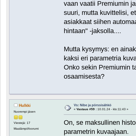
vaan vaatii Premiumin ja
suuri, mutta kuvittelisi, 
asiakkaat siihen automa
hintaan" -jaksolla....
Mutta kysymys: en ainaka
kaksi eri parametria kuvas
Onko sekin Premiumin ta
osaamisesta?
Vs: Nibe ja pörssisähkö
Hulkki
«
Vastaus #59 :
10.01.24 - klo:11:43 »
Nuorempi jäsen
On, se maksullinen hist
Viestejä: 17
Maalämpöfoorumi
parametrin kuvaajaan.