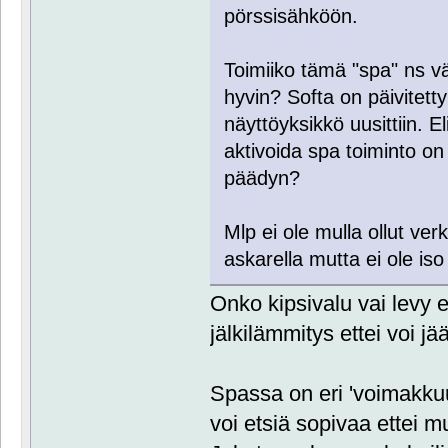
pörssisähköön.
Toimiiko tämä "spa" ns
hyvin? Softa on päivitet
näyttöyksikkö uusittiin. E
aktivoida spa toiminto o
päädyn?
Mlp ei ole mulla ollut ver
askarella mutta ei ole iso 
Onko kipsivalu vai levy e
jälkilämmitys ettei voi jä
Spassa on eri 'voimakkuuk
voi etsiä sopivaa ettei mu