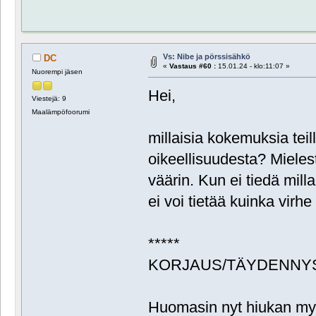
Vs: Nibe ja pörssisähkö
DC
«
Vastaus #60 :
15.01.24 - klo:11:07 »
Nuorempi jäsen
Hei,
Viestejä: 9
Maalämpöfoorumi
millaisia kokemuksia teil
oikeellisuudesta? Mieles
väärin. Kun ei tiedä mill
ei voi tietää kuinka virhe
*****
KORJAUS/TÄYDENNY
Huomasin nyt hiukan myö