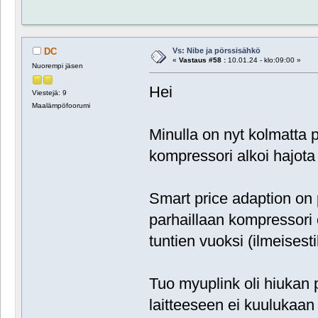
Vs: Nibe ja pörssisähkö
DC
«
Vastaus #58 :
10.01.24 - klo:09:00 »
Nuorempi jäsen
Hei
Viestejä: 9
Maalämpöfoorumi
Minulla on nyt kolmatta
kompressori alkoi hajota
Smart price adaption on 
parhaillaan kompressori
tuntien vuoksi (ilmeisest
Tuo myuplink oli hiukan 
laitteeseen ei kuulukaan