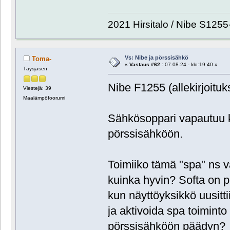
2021 Hirsitalo / Nibe S1255
Vs: Nibe ja pörssisähkö
Toma-
«
Vastaus #62 :
07.08.24 - klo:19:40 »
Täysjäsen
Nibe F1255 (allekirjoitu
Viestejä: 39
Maalämpöfoorumi
Sähkösoppari vapautuu kii
pörssisähköön.
Toimiiko tämä "spa" n
kuinka hyvin? Softa on p
kun näyttöyksikkö uusitti
ja aktivoida spa toimint
pörssisähköön päädyn?