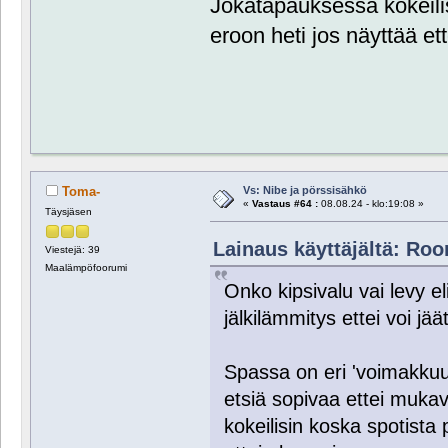
Jokatapauksessa kokeili
eroon heti jos näyttää ett
Vs: Nibe ja pörssisähkö
Toma-
«
Vastaus #64 :
08.08.24 - klo:19:08 »
Täysjäsen
Lainaus käyttäjältä: Roor
Viestejä: 39
Maalämpöfoorumi
Onko kipsivalu vai levy e
jälkilämmitys ettei voi jä
Spassa on eri 'voimakkuuks
etsiä sopivaa ettei mukav
kokeilisin koska spotista