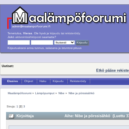
Tervetuloa,
Vieras
. Ole hyvä ja
kirjaudu
tai
rekisteröidy
.
Jäikö
aktivointisähköposti
saamatta?
Kirjautuaksesi anna tunnus, salasana ja istuntosi pituus
Uutiset:
Etkö pääse rekist
Etusivu
Ohjeet
Haku
Kirjaudu
Rekisteröidy
Maalämpöfoorumi
»
Lämpöpumput
»
Nibe
»
Nibe ja pörssisähkö
Sivuja:
1
[
2
]
3
Kirjoittaja
Aihe: Nibe ja pörssisähkö (Luettu 3