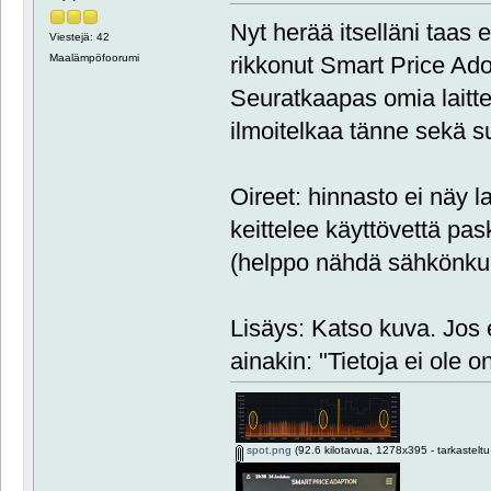
Nyt herää itselläni taas e
Viestejä: 42
Maalämpöfoorumi
rikkonut Smart Price Ad
Seuratkaapas omia laittei
ilmoitelkaa tänne sekä s
Oireet: hinnasto ei näy la
keittelee käyttövettä pa
(helppo nähdä sähkönkul
Lisäys: Katso kuva. Jos e
ainakin: "Tietoja ei ole on
spot.png
(92.6 kilotavua, 1278x395 - tarkasteltu