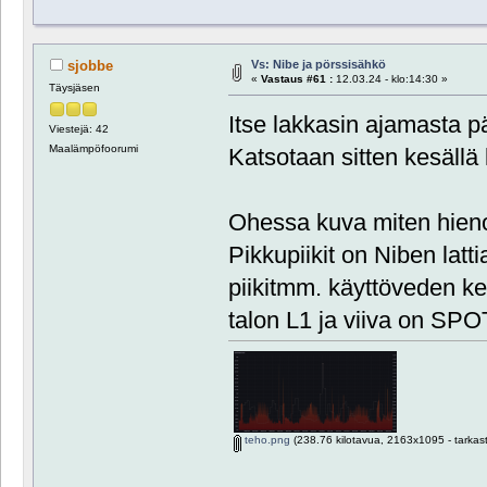
Vs: Nibe ja pörssisähkö
sjobbe
«
Vastaus #61 :
12.03.24 - klo:14:30 »
Täysjäsen
Itse lakkasin ajamasta pä
Viestejä: 42
Maalämpöfoorumi
Katsotaan sitten kesällä 
Ohessa kuva miten hieno
Pikkupiikit on Niben lat
piikitmm. käyttöveden ke
talon L1 ja viiva on SPO
teho.png
(238.76 kilotavua, 2163x1095 - tarkast