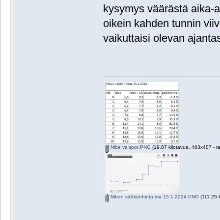
kysymys väärästä aika-aks
oikein kahden tunnin viiv
vaikuttaisi olevan ajantas
Nibe vs spot.PNG
(19.87 kilotavua, 483x407 - ta
Niben sähkönhinta ma 15 1 2024.PNG
(111.25 k