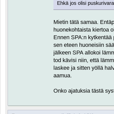
Ehkä jos olisi puskurivaraa
Mietin tätä samaa. Entä
huonekohtaista kiertoa o
Ennen SPA:n kytkentää p
sen eteen huoneisiin sä
jälkeen SPA allokoi läm
tod kävisi niin, että lämm
laskee ja sitten yöllä ha
aamua.
Onko ajatuksia tästä sys