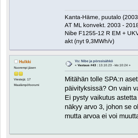
Kanta-Häme, puutalo (2003)
AT ML konvekt. 2003 - 201
Nibe F1255-12 R EM + UKV
akt (nyt 9,3MWh/v)
Vs: Nibe ja pörssisähkö
Hulkki
«
Vastaus #43 :
13.10.23 - klo:10:24 »
Nuorempi jäsen
Mitähän tolle SPA:n aset
Viestejä: 17
Maalämpöfoorumi
päivityksissä? On vain v
Ei pysty vaikutus astett
näkyy arvo 3, johon se ol
mutta arvoa ei voi muutt