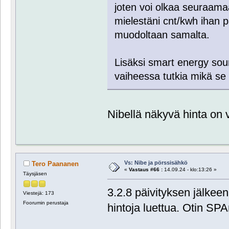
joten voi olkaa seuraamaa
mielestäni cnt/kwh ihan p
muodoltaan samalta.
Lisäksi smart energy sour
vaiheessa tutkia mikä se 
Nibellä näkyvä hinta on v
Vs: Nibe ja pörssisähkö
Tero Paananen
«
Vastaus #66 :
14.09.24 - klo:13:26 »
Täysjäsen
3.2.8 päivityksen jälkee
Viestejä: 173
Foorumin perustaja
hintoja luettua. Otin SPA