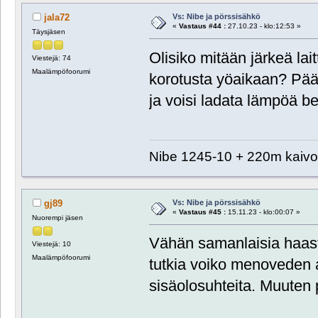
Vs: Nibe ja pörssisähkö
jala72
«
Vastaus #44 :
27.10.23 - klo:12:53 »
Täysjäsen
Olisiko mitään järkeä lai
Viestejä: 74
Maalämpöfoorumi
korotusta yöaikaan? Pää
ja voisi ladata lämpöä b
Nibe 1245-10 + 220m kaiv
Vs: Nibe ja pörssisähkö
gj89
«
Vastaus #45 :
15.11.23 - klo:00:07 »
Nuorempi jäsen
Vähän samanlaisia haast
Viestejä: 10
Maalämpöfoorumi
tutkia voiko menoveden a
sisäolosuhteita. Muuten 