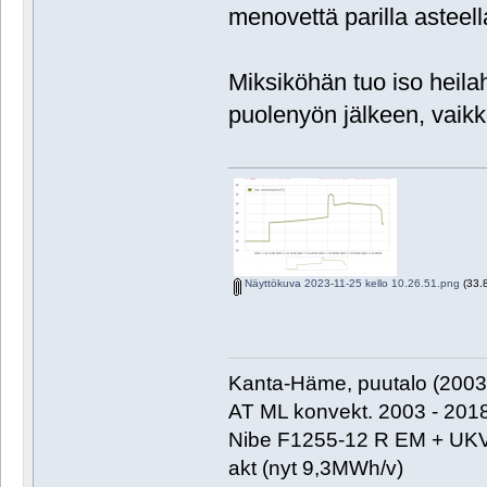
menovettä parilla asteell
Miksiköhän tuo iso heila
puolenyön jälkeen, vaikk
Näyttökuva 2023-11-25 kello 10.26.51.png
(33.8
Kanta-Häme, puutalo (2003)
AT ML konvekt. 2003 - 201
Nibe F1255-12 R EM + UKV
akt (nyt 9,3MWh/v)