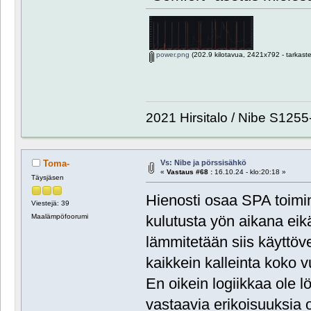
power.png
(202.9 kilotavua, 2421x792 - tarkaste
2021 Hirsitalo / Nibe S1255
Vs: Nibe ja pörssisähkö
Toma-
«
Vastaus #68 :
16.10.24 - klo:20:18 »
Täysjäsen
Hienosti osaa SPA toim
Viestejä: 39
Maalämpöfoorumi
kulutusta yön aikana eik
lämmitetään siis käyttöve
kaikkein kalleinta koko 
En oikein logiikkaa ole l
vastaavia erikoisuuksia ol