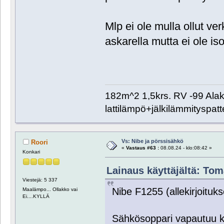
Mlp ei ole mulla ollut ve
askarella mutta ei ole iso
182m^2 1,5krs. RV -99 Alaker
lattilämpö+jälkilämmityspatt
Vs: Nibe ja pörssisähkö
Roori
«
Vastaus #63 :
08.08.24 - klo:08:42 »
Konkari
Lainaus käyttäjältä: Toma
Viestejä: 5 337
Nibe F1255 (allekirjoituk
Maalämpo... Ollakko vai
Ei....KYLLÄ
Sähkösoppari vapautuu kii