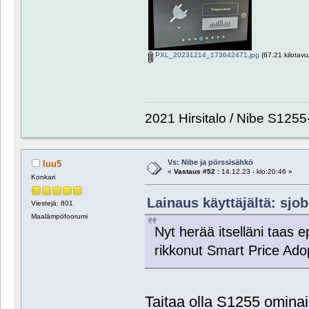
PXL_20231214_173642471.jpg
(67.21 kilotavu
2021 Hirsitalo / Nibe S1255
Vs: Nibe ja pörssisähkö
luu5
«
Vastaus #52 :
14.12.23 - klo:20:46 »
Konkari
Lainaus käyttäjältä: sjob
Viestejä: 801
Maalämpöfoorumi
Nyt herää itselläni taas e
rikkonut Smart Price Ad
Taitaa olla S1255 omina