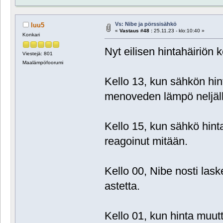
Vs: Nibe ja pörssisähkö
luu5
«
Vastaus #48 :
25.11.23 - klo:10:40 »
Konkari
Nyt eilisen hintahäiriön 
Viestejä: 801
Maalämpöfoorumi
Kello 13, kun sähkön hin
menoveden lämpö neljäll
Kello 15, kun sähkö hint
reagoinut mitään.
Kello 00, Nibe nosti lask
astetta.
Kello 01, kun hinta muuttu