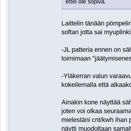
ettei ole sopiva.
Laittelin tänään pömpelin
softan jotta sai myuplink
-JL patteria ennen on sä
toimimaan "jäätymisenest
-Yläkerran valun varaavu
kokeilemalla että alkaak
Ainakin kone näyttää säh
joten voi olkaa seuraama
mielestäni cnt/kwh ihan 
näytti muodoltaan samal