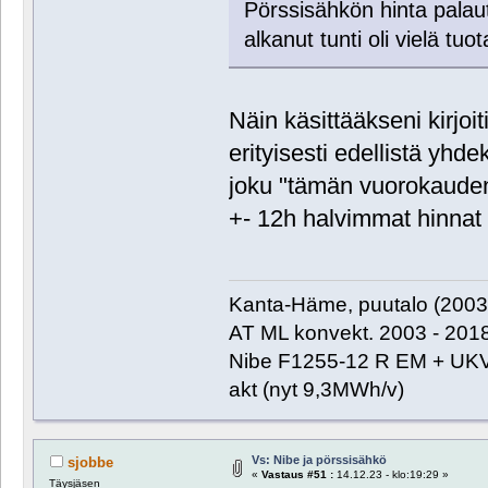
Pörssisähkön hinta palaut
alkanut tunti oli vielä tu
Näin käsittääkseni kirjoit
erityisesti edellistä yhd
joku "tämän vuorokauden"
+- 12h halvimmat hinnat
Kanta-Häme, puutalo (2003)
AT ML konvekt. 2003 - 201
Nibe F1255-12 R EM + UKV
akt (nyt 9,3MWh/v)
Vs: Nibe ja pörssisähkö
sjobbe
«
Vastaus #51 :
14.12.23 - klo:19:29 »
Täysjäsen