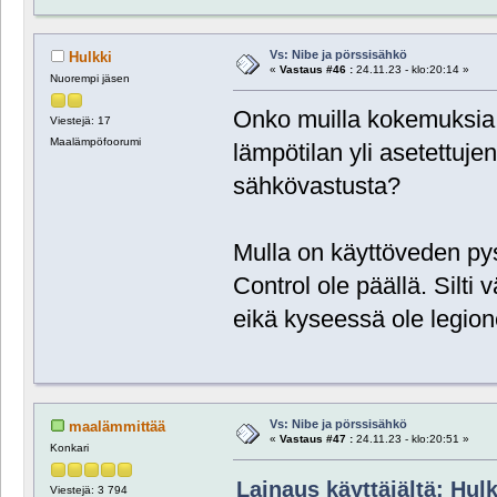
Vs: Nibe ja pörssisähkö
Hulkki
«
Vastaus #46 :
24.11.23 - klo:20:14 »
Nuorempi jäsen
Onko muilla kokemuksia 
Viestejä: 17
Maalämpöfoorumi
lämpötilan yli asetettuje
sähkövastusta?
Mulla on käyttöveden py
Control ole päällä. Silt
eikä kyseessä ole legion
Vs: Nibe ja pörssisähkö
maalämmittää
«
Vastaus #47 :
24.11.23 - klo:20:51 »
Konkari
Lainaus käyttäjältä: Hulk
Viestejä: 3 794