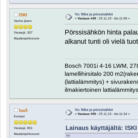
Vs: Nibe ja pörssisähkö
ISKI
«
Vastaus #49 :
25.11.23 - klo:11:06 »
Vanha jäsen
Pörssisähkön hinta palau
Viestejä: 307
Maalämpöfoorumi
alkanut tunti oli vielä t
Bosch 7001i 4-16 LWM, 27
lamellihirsitalo 200 m2(rak
(lattialämmitys) + sivurake
ilmakiertoinen lattialämmitys
Vs: Nibe ja pörssisähkö
luu5
«
Vastaus #50 :
25.11.23 - klo:11:34 »
Konkari
Lainaus käyttäjältä: ISKI 
Viestejä: 801
Maalämpöfoorumi