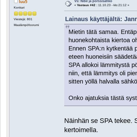
Vs: Nibe ja pörssisähkö
luu5
«
Vastaus #42 :
11.10.23 - klo:21:12 »
Konkari
Lainaus käyttäjältä: Jann
Viestejä: 801
Maalämpöfoorumi
Mietin tätä samaa. Entäp
huonekohtaista kiertoa oh
Ennen SPA:n kytkentää p
eteen huoneisiin säädetä
SPA allokoi lämmitystä p
niin, että lämmitys oli pie
sitten yöllä halvalla säh
Onko ajatuksia tästä sys
Näinhän se SPA tekee. Si
kertoimella.