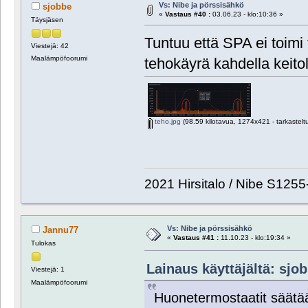
Vs: Nibe ja pörssisähkö
sjobbe
«
Vastaus #40 :
03.06.23 - klo:10:36 »
Täysjäsen
Tuntuu että SPA ei toim
Viestejä: 42
Maalämpöfoorumi
tehokäyrä kahdella keitol
teho.jpg
(98.59 kilotavua, 1274x421 - tarkastelt
2021 Hirsitalo / Nibe S1255
Vs: Nibe ja pörssisähkö
Jannu77
«
Vastaus #41 :
11.10.23 - klo:19:34 »
Tulokas
Lainaus käyttäjältä: sjob
Viestejä: 1
Maalämpöfoorumi
Huonetermostaatit säätä