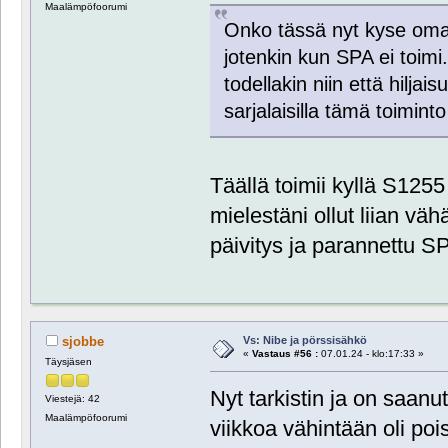
Maalämpöfoorumi
Onko tässä nyt kyse omast
jotenkin kun SPA ei toimi
todellakin niin että hiljai
sarjalaisilla tämä toiminto
Täällä toimii kyllä S12
mielestäni ollut liian vä
päivitys ja parannettu SP
Vs: Nibe ja pörssisähkö
sjobbe
«
Vastaus #56 :
07.01.24 - klo:17:33 »
Täysjäsen
Nyt tarkistin ja on saan
Viestejä: 42
Maalämpöfoorumi
viikkoa vähintään oli poi