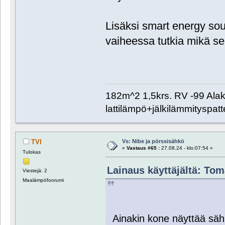
Lisäksi smart energy sou
vaiheessa tutkia mikä se
182m^2 1,5krs. RV -99 Alaker
lattilämpö+jälkilämmityspatt
Vs: Nibe ja pörssisähkö
TVI
«
Vastaus #65 :
27.08.24 - klo:07:54 »
Tulokas
Lainaus käyttäjältä: Toma
Viestejä: 2
Maalämpöfoorumi
Ainakin kone näyttää sähk