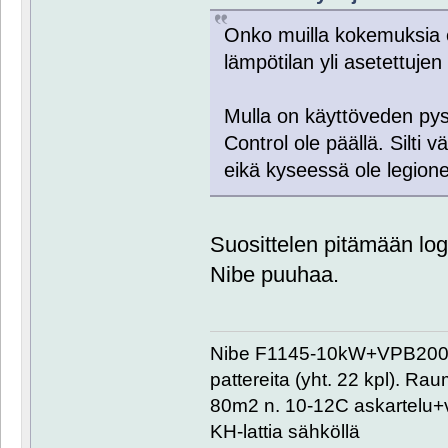
Onko muilla kokemuksia 
lämpötilan yli asetettuje
Mulla on käyttöveden py
Control ole päällä. Silti
eikä kyseessä ole legione
Suosittelen pitämään log
Nibe puuhaa.
Nibe F1145-10kW+VPB200+
pattereita (yht. 22 kpl). R
80m2 n. 10-12C askartelu+
KH-lattia sähköllä