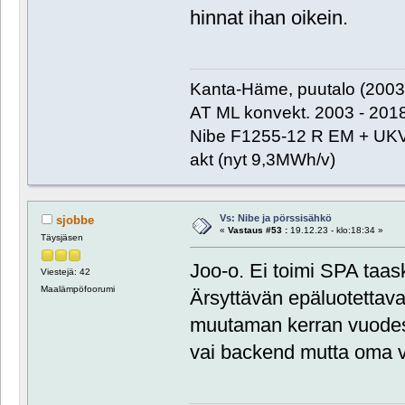
hinnat ihan oikein.
Kanta-Häme, puutalo (2003)
AT ML konvekt. 2003 - 201
Nibe F1255-12 R EM + UKV
akt (nyt 9,3MWh/v)
Vs: Nibe ja pörssisähkö
sjobbe
«
Vastaus #53 :
19.12.23 - klo:18:34 »
Täysjäsen
Joo-o. Ei toimi SPA taa
Viestejä: 42
Maalämpöfoorumi
Ärsyttävän epäluotettav
muutaman kerran vuodessa
vai backend mutta oma v