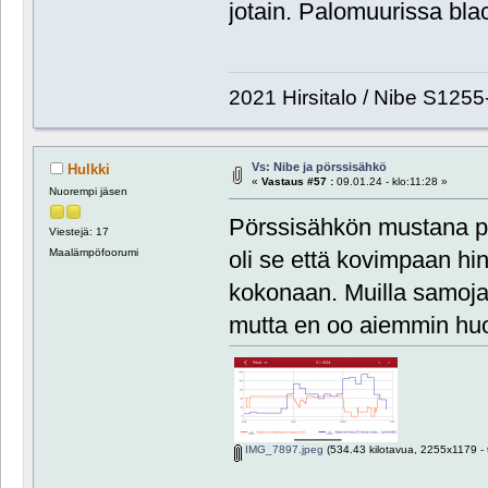
jotain. Palomuurissa black
2021 Hirsitalo / Nibe S1255
Vs: Nibe ja pörssisähkö
Hulkki
«
Vastaus #57 :
09.01.24 - klo:11:28 »
Nuorempi jäsen
Pörssisähkön mustana pe
Viestejä: 17
Maalämpöfoorumi
oli se että kovimpaan h
kokonaan. Muilla samoja 
mutta en oo aiemmin hu
IMG_7897.jpeg
(534.43 kilotavua, 2255x1179 - t