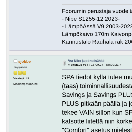
Foorumin perustaja vuodel
- Nibe S1255-12 2023-
- LämpöÄssä V9 2003-202
Lämpökaivo 170m Kaivonpo
Kannustalo Rauhala rak 20
Vs: Nibe ja pörssisähkö
sjobbe
«
Vastaus #67 :
15.09.24 - klo:09:21 »
Täysjäsen
SPA tiedot kyllä tulee mu
Viestejä: 42
Maalämpöfoorumi
(taas) toiminnallisuudes
Savings ja Savings PLUS 
PLUS pitkään päällä ja jo
tekee VAIN sillon kun S
katsotte liitettä niin kork
"Comfort" asetus mielestä