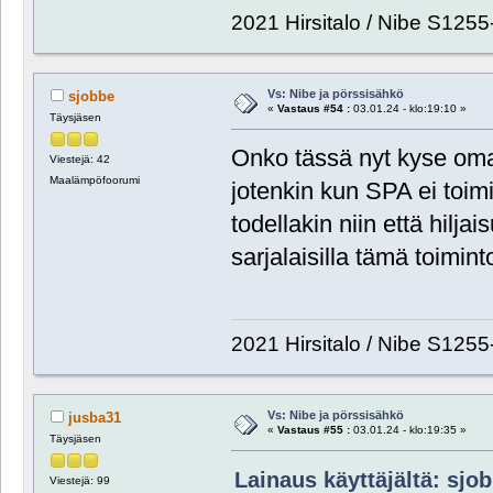
2021 Hirsitalo / Nibe S1255
Vs: Nibe ja pörssisähkö
sjobbe
«
Vastaus #54 :
03.01.24 - klo:19:10 »
Täysjäsen
Onko tässä nyt kyse omast
Viestejä: 42
Maalämpöfoorumi
jotenkin kun SPA ei toim
todellakin niin että hilja
sarjalaisilla tämä toimint
2021 Hirsitalo / Nibe S1255
Vs: Nibe ja pörssisähkö
jusba31
«
Vastaus #55 :
03.01.24 - klo:19:35 »
Täysjäsen
Lainaus käyttäjältä: sjob
Viestejä: 99