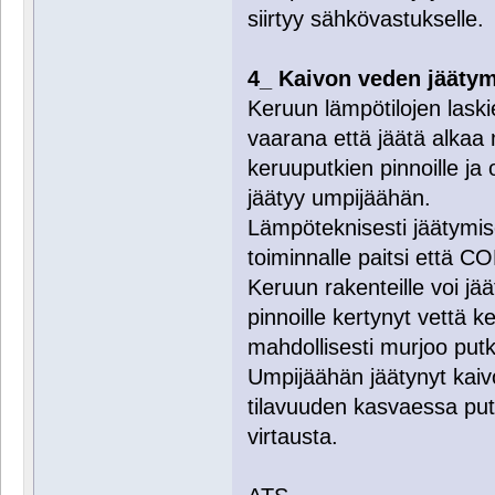
siirtyy sähkövastukselle.
4_ Kaivon veden jääty
Keruun lämpötilojen laskie
vaarana että jäätä alka
keruuputkien pinnoille ja
jäätyy umpijäähän.
Lämpöteknisesti jäätymis
toiminnalle paitsi että 
Keruun rakenteille voi jä
pinnoille kertynyt vettä 
mahdollisesti murjoo putke
Umpijäähän jäätynyt kaivo
tilavuuden kasvaessa put
virtausta.