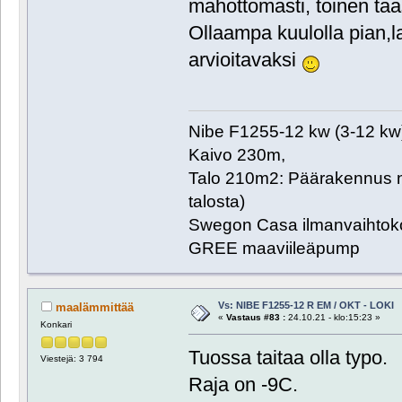
mahottomasti, toinen taas
Ollaampa kuulolla pian,la
arvioitavaksi
Nibe F1255-12 kw (3-12 kw
Kaivo 230m,
Talo 210m2: Päärakennus n
talosta)
Swegon Casa ilmanvaihtoko
GREE maaviileäpump
Vs: NIBE F1255-12 R EM / OKT - LOKI
maalämmittää
«
Vastaus #83 :
24.10.21 - klo:15:23 »
Konkari
Tuossa taitaa olla typo.
Viestejä: 3 794
Raja on -9C.