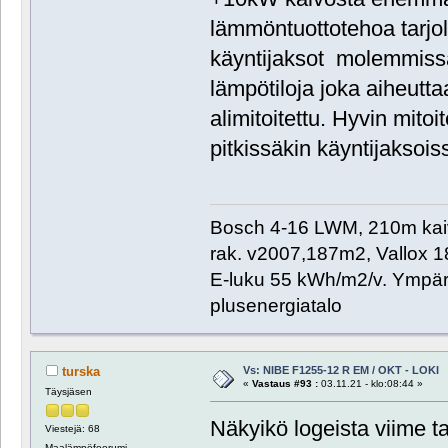
lämmöntuottotehoa tarjoll
käyntijaksot molemmissa
lämpötiloja joka aiheutta
alimitoitettu. Hyvin mito
pitkissäkin käyntijaksois
Bosch 4-16 LWM, 210m kaivo,
rak. v2007,187m2, Vallox 
E-luku 55 kWh/m2/v. Ympäri
plusenergiatalo
Vs: NIBE F1255-12 R EM / OKT - LOKI
turska
«
Vastaus #93 :
03.11.21 - klo:08:44 »
Täysjäsen
Näkyikö logeista viime t
Viestejä: 68
Maalämpöfoorumi