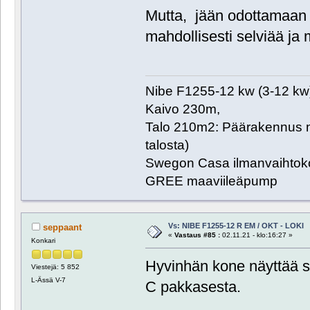
Mutta, jään odottamaan "
mahdollisesti selviää ja 
Nibe F1255-12 kw (3-12 kw
Kaivo 230m,
Talo 210m2: Päärakennus n
talosta)
Swegon Casa ilmanvaihtoko
GREE maaviileäpump
Vs: NIBE F1255-12 R EM / OKT - LOKI
seppaant
«
Vastaus #85 :
02.11.21 - klo:16:27 »
Konkari
Hyvinhän kone näyttää 
Viestejä: 5 852
L-Ässä V-7
C pakkasesta.