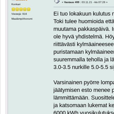
«
Vastaus #89 :
03.11.21 - klo:07:26 »
Konkari
Ei tuo lokakuun kulutus 
Viestejä: 916
Maalämpöfoorumi
Toki tulee huomioida että
muutama pakkaspäivä. In
ole hyvä yhdistelmä. Höy
riittävästi kylmäaineese
puristamaan kylmäainee
suuremmalla teholla ja l
3.0-3.5 nurkille 5.0-5.5 si
Varsinainen pyörre lom
jäätymisen esto menee pä
lämmittämään. Suosittel
ja katsomaan lukemat ke
6000 kWh vuosikulutuksel