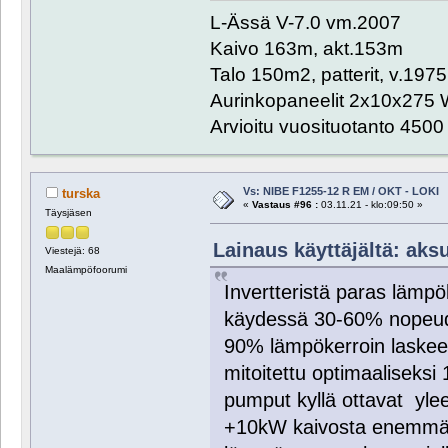
L-Ässä V-7.0 vm.2007
Kaivo 163m, akt.153m
Talo 150m2, patterit, v.1975
Aurinkopaneelit 2x10x275 
Arvioitu vuosituotanto 450
Vs: NIBE F1255-12 R EM / OKT - LOKI
turska
«
Vastaus #96 :
03.11.21 - klo:09:50 »
Täysjäsen
Lainaus käyttäjältä: aksu
Viestejä: 68
Maalämpöfoorumi
Invertteristä paras lämp
käydessä 30-60% nopeude
90% lämpökerroin laskee
mitoitettu optimaaliseks
pumput kyllä ottavat yleen
+10kW kaivosta enemmän 