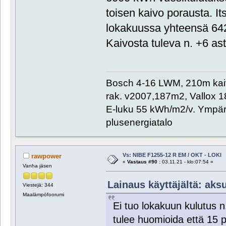
toisen kaivo porausta. I
lokakuussa yhteensä 642
Kaivosta tuleva n. +6 ast
Bosch 4-16 LWM, 210m kaivo,
rak. v2007,187m2, Vallox 
E-luku 55 kWh/m2/v. Ympäri
plusenergiatalo
Vs: NIBE F1255-12 R EM / OKT - LOKI
rawpower
«
Vastaus #90 :
03.11.21 - klo:07:54 »
Vanha jäsen
Lainaus käyttäjältä: aksu
Viestejä: 344
Maalämpöfoorumi
Ei tuo lokakuun kulutus n
tulee huomioida että 15 p