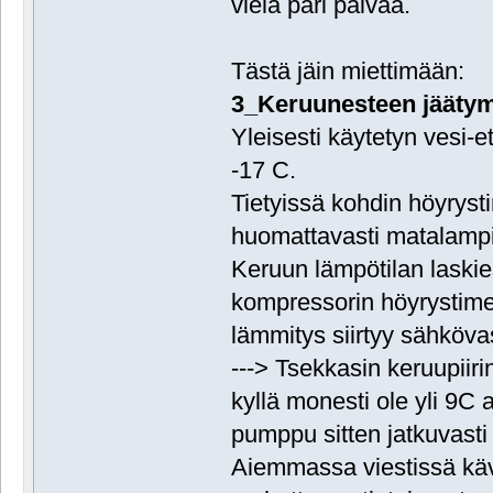
vielä pari päivää.
Tästä jäin miettimään:
3_Keruunesteen jääty
Yleisesti käytetyn vesi-
-17 C.
Tietyissä kohdin höyryst
huomattavasti matalampi
Keruun lämpötilan laskie
kompressorin höyrystime
lämmitys siirtyy sähköva
---> Tsekkasin keruupiiri
kyllä monesti ole yli 9C 
pumppu sitten jatkuvast
Aiemmassa viestissä kävi