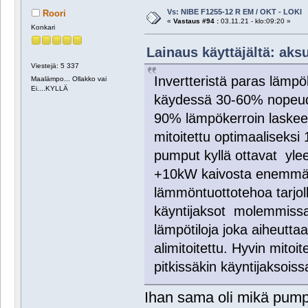
Vs: NIBE F1255-12 R EM / OKT - LOKI
Roori
«
Vastaus #94 :
03.11.21 - klo:09:20 »
Konkari
Lainaus käyttäjältä: aksu
Viestejä: 5 337
Invertteristä paras lämp
Maalämpo... Ollakko vai
Ei....KYLLÄ
käydessä 30-60% nopeude
90% lämpökerroin laskee
mitoitettu optimaaliseks
pumput kyllä ottavat yleen
+10kW kaivosta enemmän 
lämmöntuottotehoa tarjolla
käyntijaksot molemmissa
lämpötiloja joka aiheuttaa
alimitoitettu. Hyvin mito
pitkissäkin käyntijaksoiss
Ihan sama oli mikä pumppu