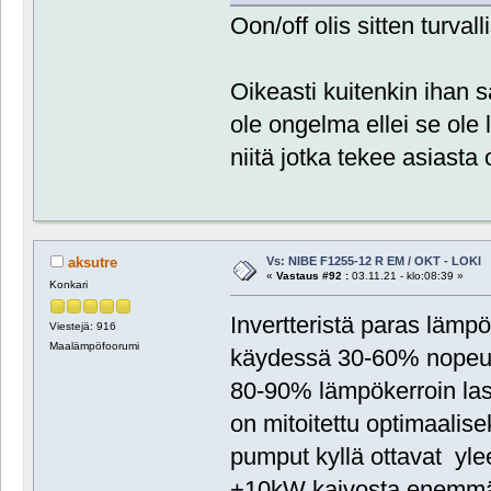
Oon/off olis sitten turvall
Oikeasti kuitenkin ihan
ole ongelma ellei se ole l
niitä jotka tekee asiast
Vs: NIBE F1255-12 R EM / OKT - LOKI
aksutre
«
Vastaus #92 :
03.11.21 - klo:08:39 »
Konkari
Invertteristä paras läm
Viestejä: 916
Maalämpöfoorumi
käydessä 30-60% nopeude
80-90% lämpökerroin la
on mitoitettu optimaali
pumput kyllä ottavat ylee
+10kW kaivosta enemmän