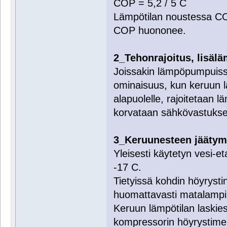
COP = 5,2 / 5 C
Lämpötilan noustessa CO
COP huononee.
2_Tehonrajoitus, lisäl
Joissakin lämpöpumpuissa
ominaisuus, kun keruun lä
alapuolelle, rajoitetaan
korvataan sähkövastukse
3_Keruunesteen jäätym
Yleisesti käytetyn vesi-e
-17 C.
Tietyissä kohdin höyryst
huomattavasti matalampi 
Keruun lämpötilan laskie
kompressorin höyrystime