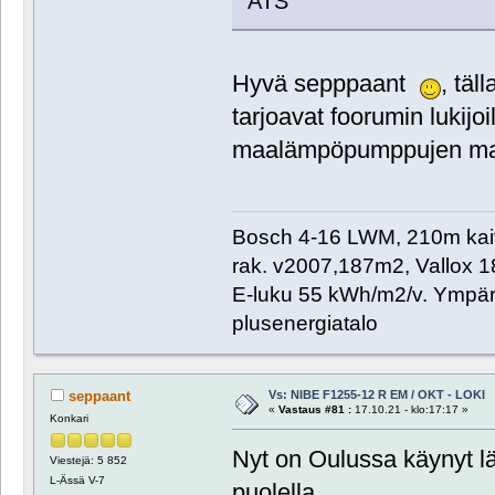
ATS
Hyvä sepppaant
, täl
tarjoavat foorumin lukijoi
maalämpöpumppujen ma
Bosch 4-16 LWM, 210m kaivo,
rak. v2007,187m2, Vallox 
E-luku 55 kWh/m2/v. Ympäri
plusenergiatalo
Vs: NIBE F1255-12 R EM / OKT - LOKI
seppaant
«
Vastaus #81 :
17.10.21 - klo:17:17 »
Konkari
Nyt on Oulussa käynyt l
Viestejä: 5 852
L-Ässä V-7
puolella