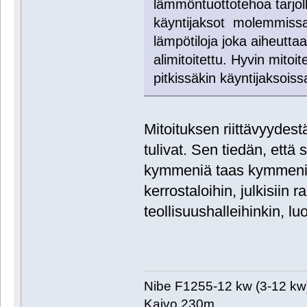
lämmöntuottotehoa tarjolla
käyntijaksot molemmissa
lämpötiloja joka aiheuttaa
alimitoitettu. Hyvin mito
pitkissäkin käyntijaksoiss
Mitoituksen riittävyydest
tulivat. Sen tiedän, että 
kymmeniä taas kymmeniä 
kerrostaloihin, julkisiin 
teollisuushalleihinkin, l
Nibe F1255-12 kw (3-12 kw
Kaivo 230m,