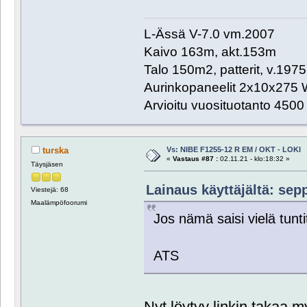
L-Ässä V-7.0 vm.2007
Kaivo 163m, akt.153m
Talo 150m2, patterit, v.1975
Aurinkopaneelit 2x10x275 
Arvioitu vuosituotanto 450
Vs: NIBE F1255-12 R EM / OKT - LOKI
turska
«
Vastaus #87 :
02.11.21 - klo:18:32 »
Täysjäsen
Lainaus käyttäjältä: sepp
Viestejä: 68
Maalämpöfoorumi
Jos nämä saisi vielä tunti
ATS
Nyt löytyy linkin takaa m