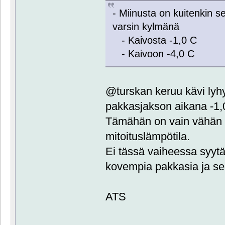
- Miinusta on kuitenkin s
varsin kylmänä
- Kaivosta -1,0 C
- Kaivoon -4,0 C
@turskan keruu kävi lyh
pakkasjakson aikana -1,
Tämähän on vain vähän k
mitoituslämpötila.
Ei tässä vaiheessa syyt
kovempia pakkasia ja seu
ATS