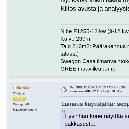
Kiitos avusta ja analyysi
Nibe F1255-12 kw (3-12 kw
Kaivo 230m,
Talo 210m2: Päärakennus n
talosta)
Swegon Casa ilmanvaihtoko
GREE maaviileäpump
Vs: NIBE F1255-12 R EM / OKT - LOKI
turska
«
Vastaus #88 :
02.11.21 - klo:18:34 »
Täysjäsen
Lainaus käyttäjältä: sepp
Viestejä: 68
Maalämpöfoorumi
Hyvinhän kone näyttää s
pakkasesta.