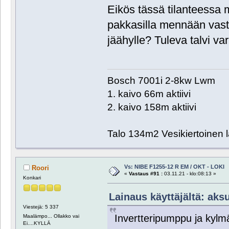
Eikös tässä tilanteessa m
pakkasilla mennään vastu
jäähylle? Tuleva talvi va
Bosch 7001i 2-8kw Lwm
1. kaivo 66m aktiivi
2. kaivo 158m aktiivi
Talo 134m2 Vesikiertoinen l
Vs: NIBE F1255-12 R EM / OKT - LOKI
Roori
«
Vastaus #91 :
03.11.21 - klo:08:13 »
Konkari
Lainaus käyttäjältä: aksu
Viestejä: 5 337
Invertteripumppu ja kylmä
Maalämpo... Ollakko vai
Ei....KYLLÄ