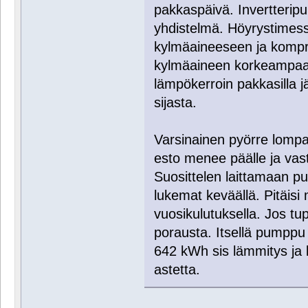
pakkaspäivä. Invertterip
yhdistelmä. Höyrystimessä 
kylmäaineeseen ja kompr
kylmäaineen korkeampaan
lämpökerroin pakkasilla jä
sijasta.
Varsinainen pyörre lomp
esto menee päälle ja vas
Suosittelen laittamaan p
lukemat keväällä. Pitäi
vuosikulutuksella. Jos tup
porausta. Itsellä pumppu
642 kWh sis lämmitys ja k
astetta.