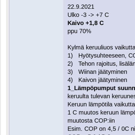
22.9.2021
Ulko -3 -> +7 C
Kaivo +1,8 C
ppu 70%
Kylmä keruuliuos vaikutta
1) Hyötysuhteeseen, C
2) Tehon rajoitus, lisäl
3) Wiinan jäätyminen
4) Kaivon jäätyminen
1_Lämpöpumput suunni
keruulta tulevan keruune
Keruun lämpötila vaikutt
1 C muutos keruun lämpö
muutosta COP:iin
Esim. COP on 4,5 / 0C n