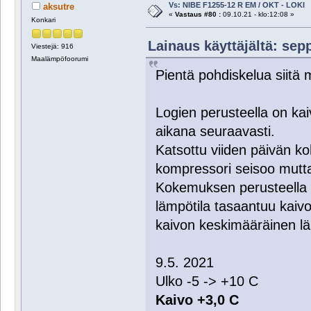
Vs: NIBE F1255-12 R EM / OKT - LOKI
aksutre
«
Vastaus #80 :
09.10.21 - klo:12:08 »
Konkari
Lainaus käyttäjältä: sepp
Viestejä: 916
Maalämpöfoorumi
Pientä pohdiskelua siitä 
Logien perusteella on kai
aikana seuraavasti.
Katsottu viiden päivän koh
kompressori seisoo mut
Kokemuksen perusteella n
lämpötila tasaantuu kaivo
kaivon keskimääräinen lä
9.5. 2021
Ulko -5 -> +10 C
Kaivo +3,0 C