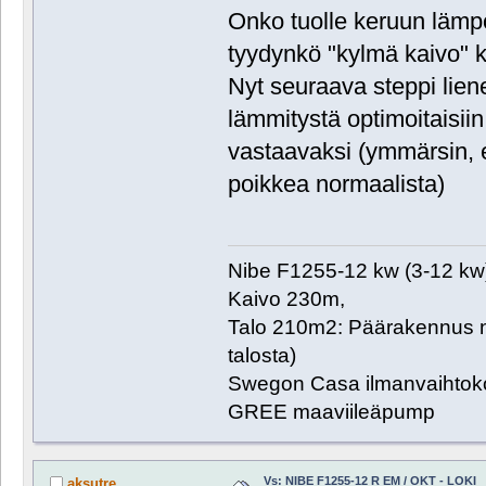
Onko tuolle keruun lämpö
tyydynkö "kylmä kaivo" 
Nyt seuraava steppi lie
lämmitystä optimoitaisiin
vastaavaksi (ymmärsin, 
poikkea normaalista)
Nibe F1255-12 kw (3-12 kw
Kaivo 230m,
Talo 210m2: Päärakennus n
talosta)
Swegon Casa ilmanvaihtoko
GREE maaviileäpump
Vs: NIBE F1255-12 R EM / OKT - LOKI
aksutre