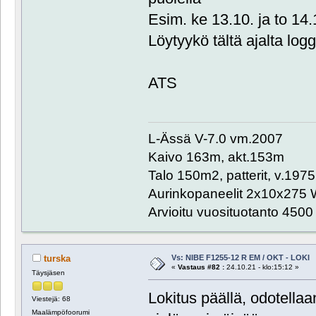
Esim. ke 13.10. ja to 14
Löytyykö tältä ajalta log
ATS
L-Ässä V-7.0 vm.2007
Kaivo 163m, akt.153m
Talo 150m2, patterit, v.1975
Aurinkopaneelit 2x10x275 
Arvioitu vuosituotanto 450
Vs: NIBE F1255-12 R EM / OKT - LOKI
turska
«
Vastaus #82 :
24.10.21 - klo:15:12 »
Täysjäsen
Lokitus päällä, odotell
Viestejä: 68
Maalämpöfoorumi