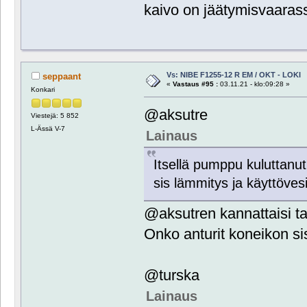
kaivo on jäätymisvaarassa
Vs: NIBE F1255-12 R EM / OKT - LOKI
seppaant
«
Vastaus #95 :
03.11.21 - klo:09:28 »
Konkari
@aksutre
Viestejä: 5 852
L-Ässä V-7
Lainaus
Itsellä pumppu kuluttan
sis lämmitys ja käyttövesi
@aksutren kannattaisi ta
Onko anturit koneikon sis
@turska
Lainaus