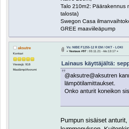
Talo 210m2: Päärakennus n
talosta)
Swegon Casa ilmanvaihtoko
GREE maaviileäpump
Vs: NIBE F1255-12 R EM / OKT - LOKI
aksutre
«
Vastaus #97 :
03.11.21 - klo:13:17 »
Konkari
Lainaus käyttäjältä: sepp
Viestejä: 916
Maalämpöfoorumi
@aksutre@aksutren kanna
lämpötilamittaukset.
Onko anturit koneikon sis
Pumpun sisäiset anturit
kymmenyksen. Kuitenkin 