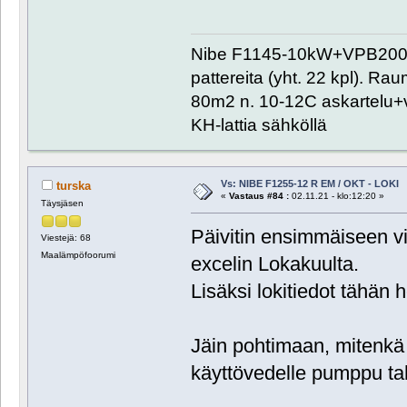
Nibe F1145-10kW+VPB200+
pattereita (yht. 22 kpl). R
80m2 n. 10-12C askartelu+
KH-lattia sähköllä
Vs: NIBE F1255-12 R EM / OKT - LOKI
turska
«
Vastaus #84 :
02.11.21 - klo:12:20 »
Täysjäsen
Päivitin ensimmäiseen vi
Viestejä: 68
Maalämpöfoorumi
excelin Lokakuulta.
Lisäksi lokitiedot tähän 
Jäin pohtimaan, mitenkä 
käyttövedelle pumppu t