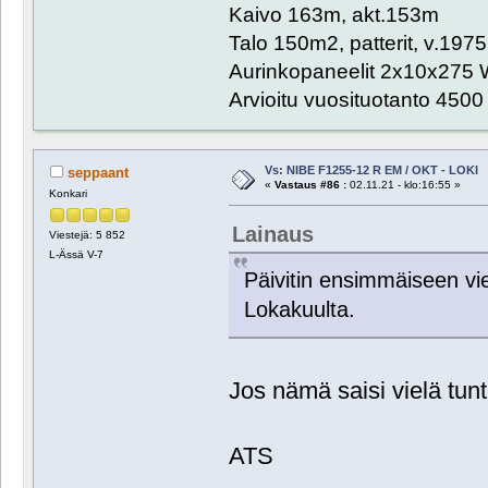
Kaivo 163m, akt.153m
Talo 150m2, patterit, v.1975
Aurinkopaneelit 2x10x275 
Arvioitu vuosituotanto 450
Vs: NIBE F1255-12 R EM / OKT - LOKI
seppaant
«
Vastaus #86 :
02.11.21 - klo:16:55 »
Konkari
Lainaus
Viestejä: 5 852
L-Ässä V-7
Päivitin ensimmäiseen vie
Lokakuulta.
Jos nämä saisi vielä tunt
ATS