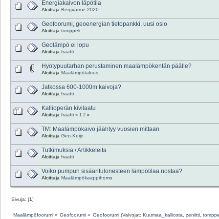
Energiakaivon läpötila
Aloittaja
Bergvärme 2020
Geofoorumi, geoenergian tietopankki, uusi osio
Aloittaja
tomppeli
Geolämpö ei lopu
Aloittaja
fraatti
Hyötypuutarhan perustaminen maalämpökentän päälle?
Aloittaja
Maalämpötalous
Jatkossa 600-1000m kaivoja?
Aloittaja
fraatti
Kallioperän kivilaatu
Aloittaja
fraatti
«
1
2
»
TM: Maalämpökaivo jäähtyy vuosien mittaan
Aloittaja
Geo-Keijo
Tutkimuksia / Artikkeleita
Aloittaja
fraatti
Voiko pumpun sisääntulonesteen lämpötilaa nostaa?
Aloittaja
Maalämpökaappihomo
Sivuja: [
1
]
Maalämpöfoorumi
»
Geofoorumi
»
Geofoorumi
(Valvojat:
Kuumaa_kalliosta
,
zeniitti
,
tomppe