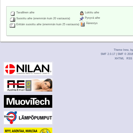
Tavallinen aihe
Lukittu aihe
Pysyvä aihe
Suosittu aihe (enemmän kuin 20 vastausta)
Äänestys
Erittäin suosittu aihe (enemmän kuin 25 vastausta)
Theme Inno, b
SMF 2.0.17
|
SMF © 201
XHTML
RSS