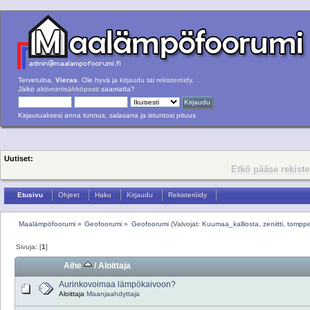
Tervetuloa,
Vieras
. Ole hyvä ja
kirjaudu
tai
rekisteröidy
.
Jäikö
aktivointisähköposti
saamatta?
Kirjautuaksesi anna tunnus, salasana ja istuntosi pituus
Uutiset:
Etkö pääse rekist
Etusivu
Ohjeet
Haku
Kirjaudu
Rekisteröidy
Maalämpöfoorumi
»
Geofoorumi
»
Geofoorumi
(Valvojat:
Kuumaa_kalliosta
,
zeniitti
,
tomppe
Sivuja: [
1
]
Aihe
/
Aloittaja
Aurinkovoimaa lämpökaivoon?
Aloittaja
Maanjaahdyttaja