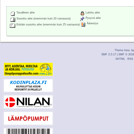
Tavallinen aihe
Lukittu aihe
Pysyvä aihe
Suosittu aihe (enemmän kuin 20 vastausta)
Äänestys
Erittäin suosittu aihe (enemmän kuin 25 vastausta)
Theme Inno, b
SMF 2.0.17
|
SMF © 201
XHTML
RSS