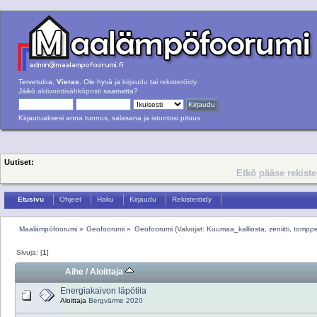
Tervetuloa,
Vieras
. Ole hyvä ja
kirjaudu
tai
rekisteröidy
.
Jäikö
aktivointisähköposti
saamatta?
Kirjautuaksesi anna tunnus, salasana ja istuntosi pituus
Uutiset:
Etkö pääse rekist
Etusivu
Ohjeet
Haku
Kirjaudu
Rekisteröidy
Maalämpöfoorumi
»
Geofoorumi
»
Geofoorumi
(Valvojat:
Kuumaa_kalliosta
,
zeniitti
,
tomppe
Sivuja: [
1
]
Aihe
/
Aloittaja
Energiakaivon läpötila
Aloittaja
Bergvärme 2020