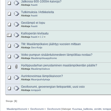
Jatkossa 600-1000m kaivoja?
Aloittaja
fraatti
Tutkimuksia / Artikkeleita
Aloittaja
fraatti
Geolämpö ei lopu
Aloittaja
fraatti
Kallioperän kivilaatu
Aloittaja
fraatti
«
1
2
»
TM: Maalämpökaivo jäähtyy vuosien mittaan
Aloittaja
Geo-Keijo
Voiko pumpun sisääntulonesteen lämpötilaa nostaa?
Aloittaja
Maalämpökaappihomo
Hyötypuutarhan perustaminen maalämpökentän päälle?
Aloittaja
Maalämpötalous
Aurinkovoimaa lämpökaivoon?
Aloittaja
Maanjaahdyttaja
Geofoorumi, geoenergian tietopankki, uusi osio
Aloittaja
tomppeli
Sivuja: [
1
]
Maalämpöfoorumi
»
Geofoorumi
»
Geofoorumi
(Valvojat:
Kuumaa_kalliosta
,
zeniitti
,
tomppe