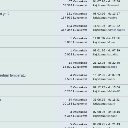
67 Vastauksia
04.07.26 - klo:12:36
58 384 Lukukerrat
kirjoittanut
Pommari
d yet?
121 Vastauksia
08.03.26 - klo:13:57
137 965 Lukukerrat
kirjoittanut
Newbie
484 Vastauksia
14.01.26 - klo:17:32
417 356 Lukukerrat
kirjoittanut
euroshopperi
1 Vastauksia
11.01.26 - klo:21:19
5 963 Lukukerrat
kirjoittanut
Murre
1 Vastauksia
08.01.26 - klo:07:39
5 068 Lukukerrat
kirjoittanut
kapakka
14 Vastauksia
21.12.25 - klo:22:45
14 879 Lukukerrat
kirjoittanut
kaapop
 return temperatu
4 Vastauksia
15.12.25 - klo:07:39
7 509 Lukukerrat
kirjoittanut
fraatti
2 Vastauksia
07.12.25 - klo:15:56
6 230 Lukukerrat
kirjoittanut
Makkis-80
u
24 Vastauksia
31.08.25 - klo:11:31
20 188 Lukukerrat
kirjoittanut
fraatti
3 Vastauksia
07.08.25 - klo:18:46
5 416 Lukukerrat
kirjoittanut
kaapop
5 Vastauksia
04.08.25 - klo:21:43