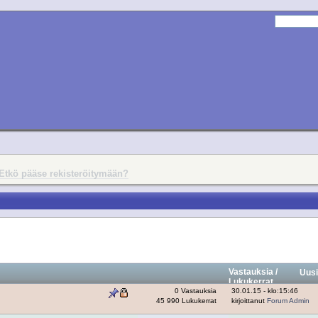
Etkö pääse rekisteröitymään?
Vastauksia
/
Uusi
Lukukerrat
0 Vastauksia
30.01.15 - klo:15:46
45 990 Lukukerrat
kirjoittanut
Forum Admin