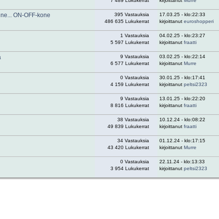
7 489 Lukukerrat
kirjoittanut
Murre
jne... ON-OFF-kone
395 Vastauksia
17.03.25 - klo:22:33
486 635 Lukukerrat
kirjoittanut
euroshopperi
1 Vastauksia
04.02.25 - klo:23:27
5 597 Lukukerrat
kirjoittanut
fraatti
ä
9 Vastauksia
03.02.25 - klo:22:14
6 577 Lukukerrat
kirjoittanut
Murre
0 Vastauksia
30.01.25 - klo:17:41
4 159 Lukukerrat
kirjoittanut
peltsi2323
9 Vastauksia
13.01.25 - klo:22:20
8 816 Lukukerrat
kirjoittanut
fraatti
38 Vastauksia
10.12.24 - klo:08:22
49 839 Lukukerrat
kirjoittanut
fraatti
34 Vastauksia
01.12.24 - klo:17:15
43 420 Lukukerrat
kirjoittanut
Murre
0 Vastauksia
22.11.24 - klo:13:33
3 954 Lukukerrat
kirjoittanut
peltsi2323