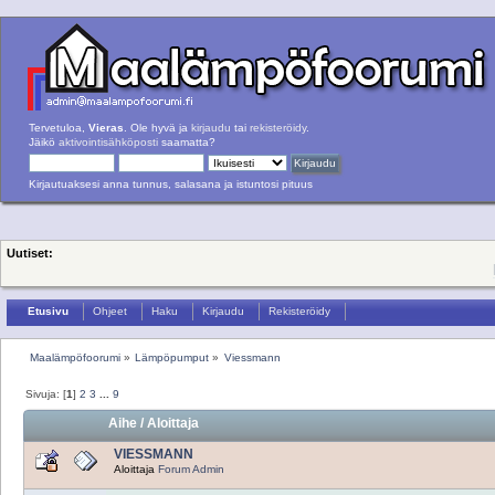
Tervetuloa,
Vieras
. Ole hyvä ja
kirjaudu
tai
rekisteröidy
.
Jäikö
aktivointisähköposti
saamatta?
Kirjautuaksesi anna tunnus, salasana ja istuntosi pituus
Uutiset:
Etusivu
Ohjeet
Haku
Kirjaudu
Rekisteröidy
Maalämpöfoorumi
»
Lämpöpumput
»
Viessmann
Sivuja: [
1
]
2
3
...
9
Aihe
/
Aloittaja
VIESSMANN
Aloittaja
Forum Admin