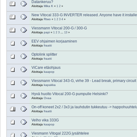
Datankeruu?
Aloittaja
Mika K
«
1
2
»
New Vitocal 333-G INVERTER released. Anyone have it installe
Aloittaja
Rtwo
«
1
2
3
4
»
Viessmann Vitocal 200-G / 300-G
Aloittaja
papi
«
1
2
3
...
13
»
EEV ohjaimen korjaaminen
Aloittaja
fraatti
Optolink splitter
Aloittaja
fraatti
ViCare etäohjaus
Aloittaja
kaapop
Viessmann Vitocal 343-G, virhe 39 - Lead break, primary circuit
Aloittaja
kapakka
Hyvä huolto Vitocal 200-G pumpulle Helsinki?
Aloittaja
Ovaa
On-off koneet 2x2 / 3x3 ja lauhdutin tukkeutuu -> happohuuhtel
Aloittaja
fraatti
Velho vika 333G
Aloittaja
kaapop
Viesmann Vitogal 222G jysähtelee