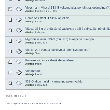
Aloittaja
Makkis-80
Viessmann Vitocal 333-G kokemuksia, pohdintaa, optimointia? 
Aloittaja
fraatti
«
1
2
3
...
10
»
Home Assistant / ESP32 optolink
Aloittaja
fraatti
Vitocal 333-g ei pidä sähkövastuksia päällä vaikka lämpö ei riit
Aloittaja
turtiescu
Myynnissä uusi 333-G (muutkin) liuospiirin pumppu
Aloittaja
peltsi2323
Vitocal 222 vuotaa käyttövettä lämmityspuolelle?
Aloittaja
Tele
Koneen toiminta sähkökatkon jälkeen
Aloittaja
fraatti
Vitodata300
Aloittaja
fraatti
333-G akun muistin varmennusakun vaihto
Aloittaja
peltsi2323
Sivuja: [
1
]
2
3
...
9
Maalämpöfoorumi
»
Lämpöpumput
»
Viessmann