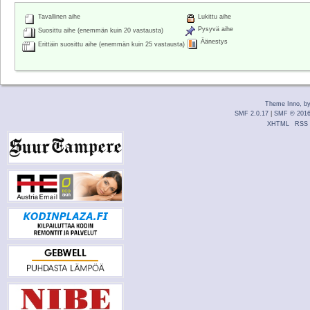
Tavallinen aihe
Lukittu aihe
Pysyvä aihe
Suosittu aihe (enemmän kuin 20 vastausta)
Äänestys
Erittäin suosittu aihe (enemmän kuin 25 vastausta)
Theme Inno, b
SMF 2.0.17
|
SMF © 201
XHTML
RSS