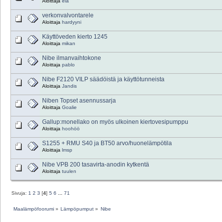
Aloittaja
ela
verkonvalvontarele
Aloittaja
hardyyni
Käyttöveden kierto 1245
Aloittaja
mikan
Nibe ilmanvaihtokone
Aloittaja
pablo
Nibe F2120 VILP säädöistä ja käyttötunneista
Aloittaja
Jandis
Niben Topset asennussarja
Aloittaja
Goalie
Gallup:monellako on myös ulkoinen kiertovesipumppu
Aloittaja
hoohöö
S1255 + RMU S40 ja BT50 arvo/huonelämpötila
Aloittaja
lmsp
Nibe VPB 200 tasavirta-anodin kytkentä
Aloittaja
tuulen
Sivuja:
1
2
3
[
4
]
5
6
...
71
Maalämpöfoorumi
»
Lämpöpumput
»
Nibe