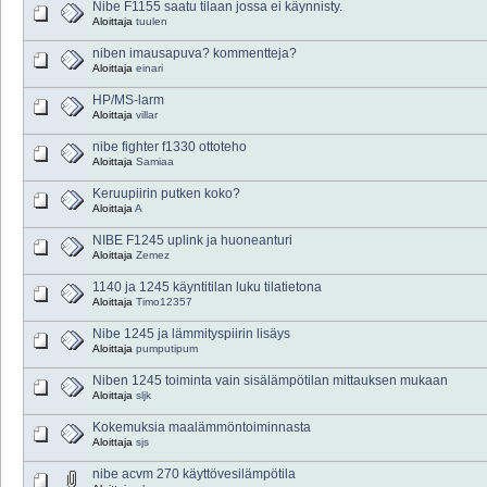
Nibe F1155 saatu tilaan jossa ei käynnisty.
Aloittaja
tuulen
niben imausapuva? kommentteja?
Aloittaja
einari
HP/MS-larm
Aloittaja
villar
nibe fighter f1330 ottoteho
Aloittaja
Samiaa
Keruupiirin putken koko?
Aloittaja
A
NIBE F1245 uplink ja huoneanturi
Aloittaja
Zemez
1140 ja 1245 käyntitilan luku tilatietona
Aloittaja
Timo12357
Nibe 1245 ja lämmityspiirin lisäys
Aloittaja
pumputipum
Niben 1245 toiminta vain sisälämpötilan mittauksen mukaan
Aloittaja
sljk
Kokemuksia maalämmöntoiminnasta
Aloittaja
sjs
nibe acvm 270 käyttövesilämpötila