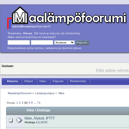
Tervetuloa,
Vieras
. Ole hyvä ja
kirjaudu
tai
rekisteröidy
.
Jäikö
aktivointisähköposti
saamatta?
Kirjautuaksesi anna tunnus, salasana ja istuntosi pituus
Uutiset:
Etkö pääse rekist
Etusivu
Ohjeet
Haku
Kirjaudu
Rekisteröidy
Maalämpöfoorumi
»
Lämpöpumput
»
Nibe
Sivuja:
1
2
3
[
4
]
5
6
...
71
Aihe
/
Aloittaja
Nibe, Älykoti, IFTTT
Aloittaja
k113635