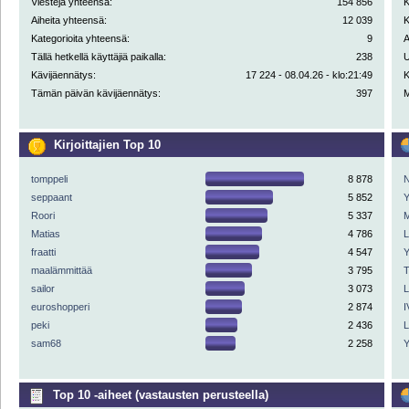
Viestejä yhteensä:
154 856
K
Aiheita yhteensä:
12 039
K
Kategorioita yhteensä:
9
A
Tällä hetkellä käyttäjiä paikalla:
238
U
Kävijäennätys:
17 224 - 08.04.26 - klo:21:49
K
Tämän päivän kävijäennätys:
397
M
Kirjoittajien Top 10
tomppeli
8 878
N
seppaant
5 852
Y
Roori
5 337
M
Matias
4 786
fraatti
4 547
Y
maalämmittää
3 795
sailor
3 073
euroshopperi
2 874
I
peki
2 436
sam68
2 258
Y
Top 10 -aiheet (vastausten perusteella)