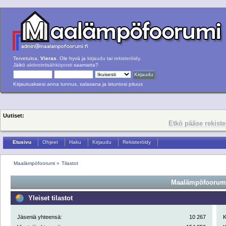
Tervetuloa,
Vieras
. Ole hyvä ja
kirjaudu
tai
rekisteröidy
.
Jäikö
aktivointisähköposti
saamatta?
Kirjautuaksesi anna tunnus, salasana ja istuntosi pituus
Uutiset:
Etkö pääse rekist
Etusivu
Ohjeet
Haku
Kirjaudu
Rekisteröidy
Maalämpöfoorumi
»
Tilastot
Maalämpöfoorumi 
Yleiset tilastot
Jäseniä yhteensä:
10 267
K