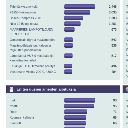
Tyhmiä kysymyksiä
2 446
F1255 kokemuksia
2 035
Bosch Compress 7001i
1 383
N
Nibe 1245 logi dataa
1 201
MAAPIIIRIEN LÄMPÖTILOJEN
673
KERUUKETJU
Omakotitalo öljystä maalämpöön
542
V
k
Maalämpölaitteiston, kaivon ja
536
j
tarjousten pohdiskelua.
L
Lämpöässä VS 8.0 mitä säätöjä
517
kannattaa testailla?
F
F1245 ja F1145 firmware päivitys
494
L
k
Viessmann Vitocal 200-G / 300-G
484
V
Eniten uusien aiheiden aloituksia
mnk
98
t
fraatti
95
Roori
71
M
Kuumaa_kalliosta
68
R
KimmoK
66
e