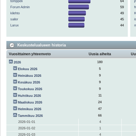
tomppeli
64
Forum Admin
59
f
kilehto
49
K
sailor
45
i
Larux
44
Keskustelualueen historia
Vuosittainen yhteenveto
Uusia aiheita
Uu
180
2026
5
Elokuu 2026
9
Heinäkuu 2026
9
Kesäkuu 2026
9
Toukokuu 2026
11
Huhtikuu 2026
24
Maaliskuu 2026
47
Helmikuu 2026
66
Tammikuu 2026
2026-01-01
4
2026-01-02
1
2026-01-03
4