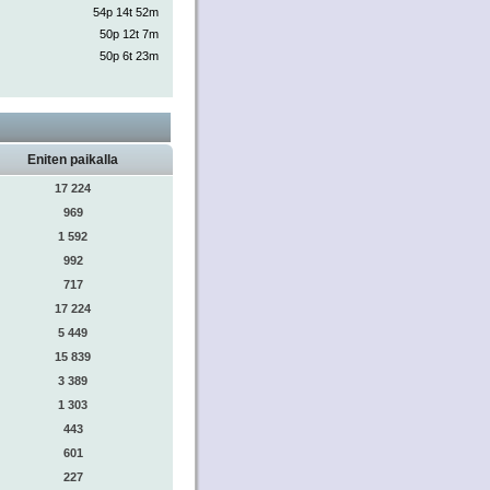
54p 14t 52m
50p 12t 7m
50p 6t 23m
Eniten paikalla
17 224
969
1 592
992
717
17 224
5 449
15 839
3 389
1 303
443
601
227