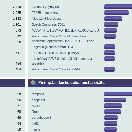
2 446
Tyhmiä kysymyksiä
2 035
F1255 kokemuksia
1 383
Nibe 1245 logi dataa
1 201
Bosch Compress 7001i
673
MAAPIIIRIEN LÄMPÖTILOJEN KERUUKETJU
542
Viessmann Vitocal 333-G kokemuksia,
pohdintaa, optimointia? jne... ON-OFF-kone
536
Logintutkija Nibe/Jämä(CTC)
517
F1245 ja F1145 firmware päivitys
Lämpöässä VS 8.0 mitä säätöjä kannattaa
494
testailla?
484
Viessmann Vitocal 200-G / 300-G
Pisimpään keskustelualueella sisällä
98
tomppeli
95
seppaant
71
Matias
68
Roori
66
euroshopperi
64
jm82
59
fraatti