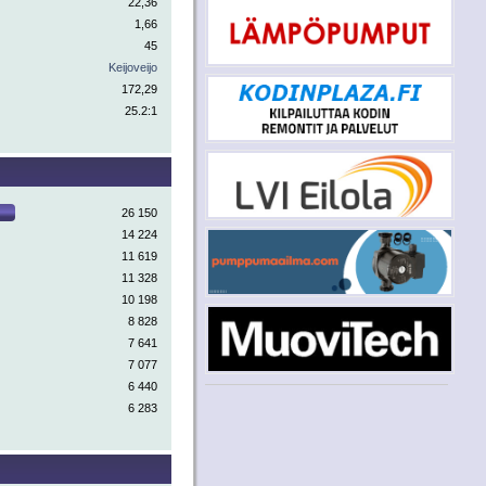
22,36
1,66
45
Keijoveijo
172,29
25.2:1
26 150
14 224
11 619
11 328
10 198
8 828
7 641
7 077
6 440
6 283