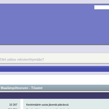
Etkö pääse rekisteröitymään?
Maalämpöfoorumi - Tilastot
10 267
Keskimäärin uusia jäseniä päivässä: