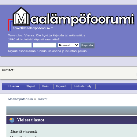
Tervetuloa,
Vieras
. Ole hyvä ja
kirjaudu
tai
rekisteröidy
.
Jäikö
aktivointisähköposti
saamatta?
Kirjautuaksesi anna tunnus, salasana ja istuntosi pituus
Uutiset:
Etusivu
Ohjeet
Haku
Kirjaudu
Rekisteröidy
Maalämpöfoorumi
»
Tilastot
Yleiset tilastot
Jäseniä yhteensä: