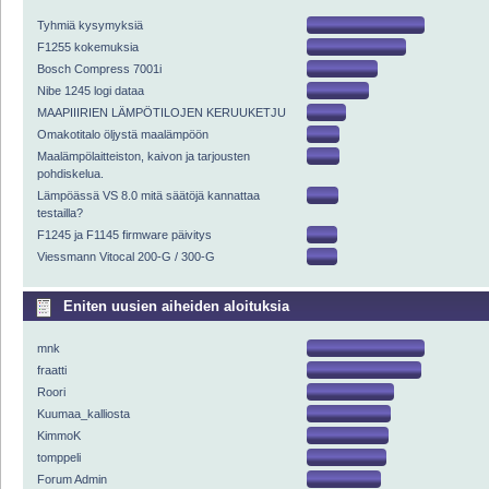
Tyhmiä kysymyksiä
F1255 kokemuksia
Bosch Compress 7001i
Nibe 1245 logi dataa
MAAPIIIRIEN LÄMPÖTILOJEN KERUUKETJU
Omakotitalo öljystä maalämpöön
Maalämpölaitteiston, kaivon ja tarjousten
pohdiskelua.
Lämpöässä VS 8.0 mitä säätöjä kannattaa
testailla?
F1245 ja F1145 firmware päivitys
Viessmann Vitocal 200-G / 300-G
Eniten uusien aiheiden aloituksia
mnk
fraatti
Roori
Kuumaa_kalliosta
KimmoK
tomppeli
Forum Admin