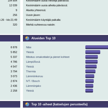
154 854
Keskimäärin uusia viestejä päivässä:
12 039
Keskimäärin uusia aiheita päivässä:
9
Alueita yhteensä:
256
Uusin jäsen:
.26 - klo:21:49
Keskimäärin käyttäjiä paikalla:
320
Miehiä suhteessa naisiin:
Alueiden Top 10
8 878
Nibe
5 852
Yleistä
5 337
Mitoitus omakotitalot ja pienet kohteet
4 786
LämpöÄssä
4 547
Yleistä
3 794
Thermia
3 073
Lämmönkeruu
2 874
IVT / Bosch
2 436
Lämmönjako
2 258
Yleistä
Top 10 -aiheet (katselujen perusteella)