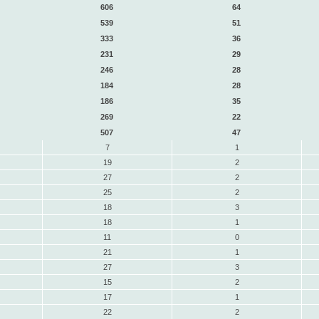
606
64
539
51
333
36
231
29
246
28
184
28
186
35
269
22
507
47
7
1
19
2
27
2
25
2
18
3
18
1
11
0
21
1
27
3
15
2
17
1
22
2