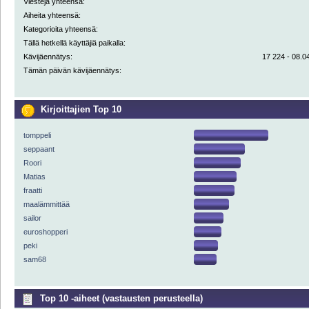
Viestejä yhteensä:
Aiheita yhteensä:
Kategorioita yhteensä:
Tällä hetkellä käyttäjiä paikalla:
Kävijäennätys:
17 224 - 08.04
Tämän päivän kävijäennätys:
Kirjoittajien Top 10
tomppeli
seppaant
Roori
Matias
fraatti
maalämmittää
sailor
euroshopperi
peki
sam68
Top 10 -aiheet (vastausten perusteella)