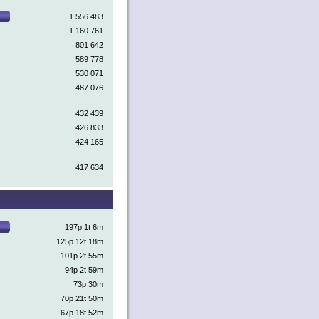
1 556 483
1 160 761
801 642
589 778
530 071
487 076
432 439
426 833
424 165
417 634
197p 1t 6m
125p 12t 18m
101p 2t 55m
94p 2t 59m
73p 30m
70p 21t 50m
67p 18t 52m