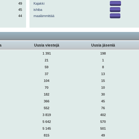
49
Kajakki
45
ishiba
44
maalämmittää
a
Uusia viestejä
Uusia jäseniä
1 391
198
21
1
59
8
37
13
104
15
70
10
182
30
366
45
552
76
3 819
402
5 642
570
5 145
501
815
49