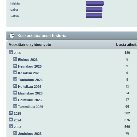
kilehto
sailor
Larux
Keskustelualueen historia
Vuosittainen yhteenveto
Uusia aiheit
180
2026
5
Elokuu 2026
9
Heinäkuu 2026
9
Kesäkuu 2026
9
Toukokuu 2026
11
Huhtikuu 2026
24
Maaliskuu 2026
47
Helmikuu 2026
66
Tammikuu 2026
382
2025
576
2024
566
2023
75
Joulukuu 2023