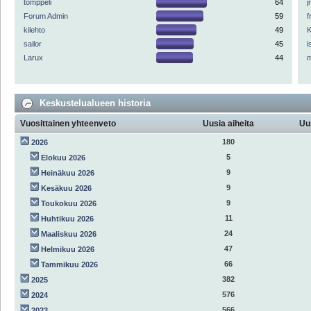
tomppeli
64
Forum Admin
59
f
kilehto
49
K
sailor
45
i
Larux
44
Keskustelualueen historia
Vuosittainen yhteenveto
Uusia aiheita
Uu
180
2026
5
Elokuu 2026
9
Heinäkuu 2026
9
Kesäkuu 2026
9
Toukokuu 2026
11
Huhtikuu 2026
24
Maaliskuu 2026
47
Helmikuu 2026
66
Tammikuu 2026
382
2025
576
2024
566
2023