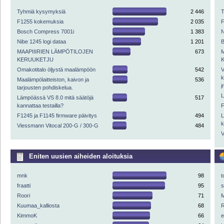
Tyhmiä kysymyksiä
2 446
F1255 kokemuksia
2 035
Bosch Compress 7001i
1 383
N
Nibe 1245 logi dataa
1 201
MAAPIIIRIEN LÄMPÖTILOJEN
673
KERUUKETJU
Omakotitalo öljystä maalämpöön
542
V
k
Maalämpölaitteiston, kaivon ja
536
j
tarjousten pohdiskelua.
L
Lämpöässä VS 8.0 mitä säätöjä
517
kannattaa testailla?
F
F1245 ja F1145 firmware päivitys
494
L
k
Viessmann Vitocal 200-G / 300-G
484
V
Eniten uusien aiheiden aloituksia
mnk
98
t
fraatti
95
Roori
71
M
Kuumaa_kalliosta
68
R
KimmoK
66
e