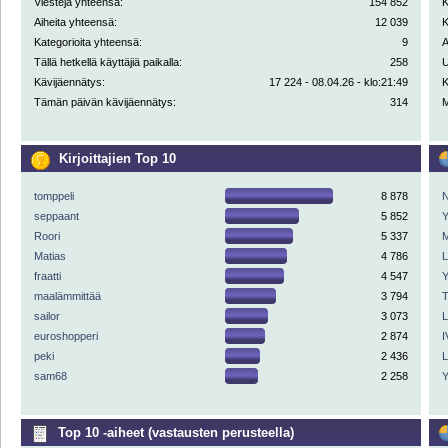
Viestejä yhteensä:
154 852
K
Aiheita yhteensä:
12 039
K
Kategorioita yhteensä:
9
A
Tällä hetkellä käyttäjiä paikalla:
258
U
Kävijäennätys:
17 224 - 08.04.26 - klo:21:49
K
Tämän päivän kävijäennätys:
314
M
Kirjoittajien Top 10
tomppeli
8 878
N
seppaant
5 852
Y
Roori
5 337
M
Matias
4 786
fraatti
4 547
Y
maalämmittää
3 794
sailor
3 073
euroshopperi
2 874
I
peki
2 436
sam68
2 258
Y
Top 10 -aiheet (vastausten perusteella)