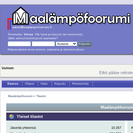
Tervetuloa,
Vieras
. Ole hyvä ja
kirjaudu
tai
rekisteröidy
.
Jäikö
aktivointisähköposti
saamatta?
Kirjautuaksesi anna tunnus, salasana ja istuntosi pituus
Uutiset:
Etkö pääse rekist
Etusivu
Ohjeet
Haku
Kirjaudu
Rekisteröidy
Maalämpöfoorumi
»
Tilastot
Maalämpöfoorumi 
Yleiset tilastot
Jäseniä yhteensä:
10 267
K