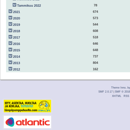
78
Tammikuu 2022
674
2021
573
2020
544
2019
608
2018
518
2017
646
2016
648
2015
737
2014
804
2013
162
2012
Theme Inno, b
SMF 2.0.17
|
SMF © 201
XHTML
RSS