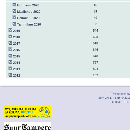
40
Huhtikuu 2020
51
Maaliskuu 2020
49
Helmikuu 2020
53
Tammikuu 2020
544
2019
608
2018
518
2017
646
2016
648
2015
737
2014
804
2013
162
2012
Theme Inno, b
SMF 2.0.17
|
SMF © 201
XHTML
RSS