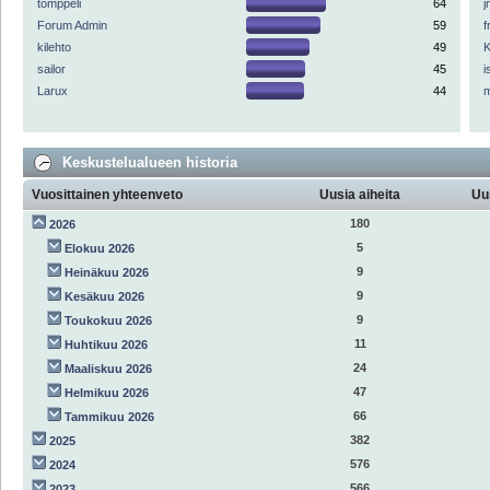
tomppeli
64
Forum Admin
59
f
kilehto
49
K
sailor
45
i
Larux
44
Keskustelualueen historia
Vuosittainen yhteenveto
Uusia aiheita
Uu
180
2026
5
Elokuu 2026
9
Heinäkuu 2026
9
Kesäkuu 2026
9
Toukokuu 2026
11
Huhtikuu 2026
24
Maaliskuu 2026
47
Helmikuu 2026
66
Tammikuu 2026
382
2025
576
2024
566
2023