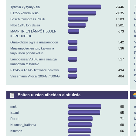
Tyhmiä kysymyksiä
2 446
F1255 kokemuksia
2 035
Bosch Compress 7001i
1 383
N
Nibe 1245 logi dataa
1 201
MAAPIIIRIEN LÄMPÖTILOJEN
673
KERUUKETJU
Omakotitalo öljystä maalämpöön
542
V
k
Maalämpölaitteiston, kaivon ja
536
j
tarjousten pohdiskelua.
L
Lämpöässä VS 8.0 mitä säätöjä
517
kannattaa testailla?
F
F1245 ja F1145 firmware päivitys
494
L
k
Viessmann Vitocal 200-G / 300-G
484
V
Eniten uusien aiheiden aloituksia
mnk
98
t
fraatti
95
Roori
71
M
Kuumaa_kalliosta
68
R
KimmoK
66
e