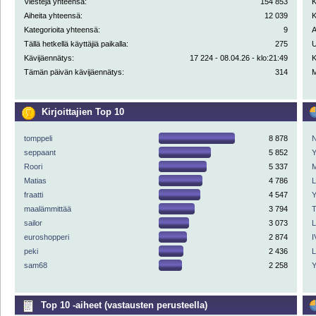
Viestejä yhteensä:
154 853
K
Aiheita yhteensä:
12 039
K
Kategorioita yhteensä:
9
A
Tällä hetkellä käyttäjiä paikalla:
275
U
Kävijäennätys:
17 224 - 08.04.26 - klo:21:49
K
Tämän päivän kävijäennätys:
314
M
Kirjoittajien Top 10
tomppeli
8 878
N
seppaant
5 852
Y
Roori
5 337
M
Matias
4 786
fraatti
4 547
Y
maalämmittää
3 794
sailor
3 073
euroshopperi
2 874
I
peki
2 436
sam68
2 258
Y
Top 10 -aiheet (vastausten perusteella)