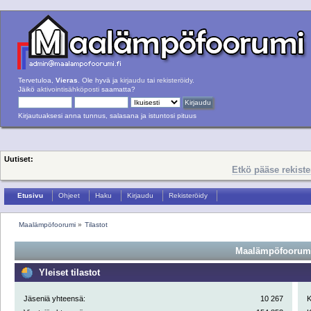
Tervetuloa,
Vieras
. Ole hyvä ja
kirjaudu
tai
rekisteröidy
.
Jäikö
aktivointisähköposti
saamatta?
Kirjautuaksesi anna tunnus, salasana ja istuntosi pituus
Uutiset:
Etkö pääse rekist
Etusivu
Ohjeet
Haku
Kirjaudu
Rekisteröidy
Maalämpöfoorumi
»
Tilastot
Maalämpöfoorumi 
Yleiset tilastot
Jäseniä yhteensä:
10 267
K